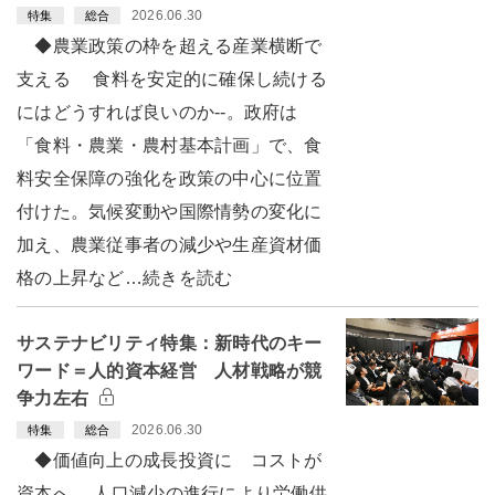
2026.06.30
特集
総合
◆農業政策の枠を超える産業横断で
支える 食料を安定的に確保し続ける
にはどうすれば良いのか--。政府は
「食料・農業・農村基本計画」で、食
料安全保障の強化を政策の中心に位置
付けた。気候変動や国際情勢の変化に
加え、農業従事者の減少や生産資材価
格の上昇など…続きを読む
サステナビリティ特集：新時代のキー
ワード＝人的資本経営 人材戦略が競
争力左右
2026.06.30
特集
総合
◆価値向上の成長投資に コストが
資本へ 人口減少の進行により労働供