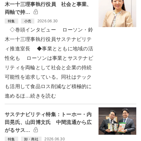
木一十三理事執行役員 社会と事業、
両軸で持…
2026.06.30
特集
小売
◇巻頭インタビュー ローソン・鈴
木一十三理事執行役員サステナビリテ
ィ推進室長 ◆事業とともに地域の活
性化も ローソンは事業とサステナビ
リティを両輪として社会と企業の持続
可能性を追求している。同社はテック
も活用して食品ロス削減など積極的に
進めるほ…続きを読む
サステナビリティ特集：トーホー・内
田晃氏、山田博文氏 中間流通から広
がるサス…
2026.06.30
特集
卸・商社