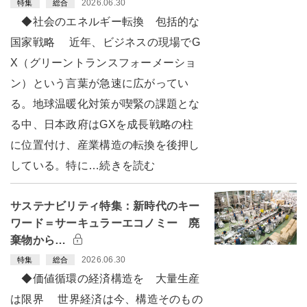
2026.06.30
特集
総合
◆社会のエネルギー転換 包括的な
国家戦略 近年、ビジネスの現場でG
X（グリーントランスフォーメーショ
ン）という言葉が急速に広がってい
る。地球温暖化対策が喫緊の課題とな
る中、日本政府はGXを成長戦略の柱
に位置付け、産業構造の転換を後押し
している。特に…続きを読む
サステナビリティ特集：新時代のキー
ワード＝サーキュラーエコノミー 廃
棄物から…
2026.06.30
特集
総合
◆価値循環の経済構造を 大量生産
は限界 世界経済は今、構造そのもの