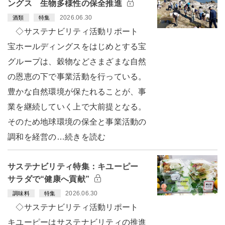
ングス 生物多様性の保全推進
2026.06.30
酒類
特集
◇サステナビリティ活動リポート
宝ホールディングスをはじめとする宝
グループは、穀物などさまざまな自然
の恩恵の下で事業活動を行っている。
豊かな自然環境が保たれることが、事
業を継続していく上で大前提となる。
そのため地球環境の保全と事業活動の
調和を経営の…続きを読む
サステナビリティ特集：キユーピー
サラダで“健康へ貢献”
2026.06.30
調味料
特集
◇サステナビリティ活動リポート
キユーピーはサステナビリティの推進