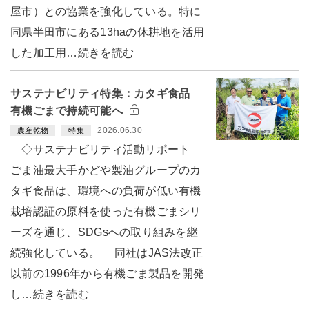
屋市）との協業を強化している。特に
同県半田市にある13haの休耕地を活用
した加工用…続きを読む
サステナビリティ特集：カタギ食品
有機ごまで持続可能へ
2026.06.30
農産乾物
特集
◇サステナビリティ活動リポート
ごま油最大手かどや製油グループのカ
タギ食品は、環境への負荷が低い有機
栽培認証の原料を使った有機ごまシリ
ーズを通じ、SDGsへの取り組みを継
続強化している。 同社はJAS法改正
以前の1996年から有機ごま製品を開発
し…続きを読む