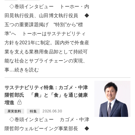
◇巻頭インタビュー トーホー・内
田晃執行役員、山田博文執行役員 ◆
五つの重要課題掲げ “特別”から“標
準”へ トーホーはサステナビリティ
方針を2021年に制定。国内外で外食産
業を支える業務用食品卸として持続可
能な社会とサプライチェーンの実現、
事…続きを読む
サステナビリティ特集：カゴメ・中津
隈哲郎氏 「農」と「食」を通じ健康
増進
2026.06.30
果実飲料
特集
◇巻頭インタビュー カゴメ・中津
隈哲郎ウェルビーイング事業部長 ◆