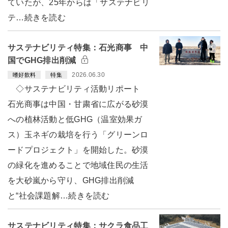
ていたが、25年からは「サステナビリ
テ…続きを読む
サステナビリティ特集：石光商事 中
国でGHG排出削減
2026.06.30
嗜好飲料
特集
◇サステナビリティ活動リポート
石光商事は中国・甘粛省に広がる砂漠
への植林活動と低GHG（温室効果ガ
ス）玉ネギの栽培を行う「グリーンロ
ードプロジェクト」を開始した。砂漠
の緑化を進めることで地域住民の生活
を大砂嵐から守り、GHG排出削減
と“社会課題解…続きを読む
サステナビリティ特集：サクラ食品工