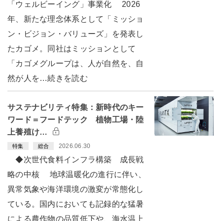
「ウェルビーイング」事業化 2026
年、新たな理念体系として「ミッショ
ン・ビジョン・バリューズ」を発表し
たカゴメ。同社はミッションとして
「カゴメグループは、人が自然を、自
然が人を…続きを読む
サステナビリティ特集：新時代のキー
ワード＝フードテック 植物工場・陸
上養殖け…
2026.06.30
特集
総合
◆次世代食料インフラ構築 成長戦
略の中核 地球温暖化の進行に伴い、
異常気象や海洋環境の激変が常態化し
ている。国内においても記録的な猛暑
による農作物の品質低下や、海水温上