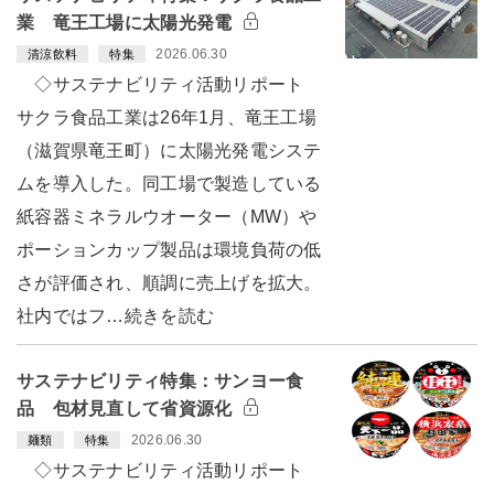
業 竜王工場に太陽光発電
2026.06.30
清涼飲料
特集
◇サステナビリティ活動リポート
サクラ食品工業は26年1月、竜王工場
（滋賀県竜王町）に太陽光発電システ
ムを導入した。同工場で製造している
紙容器ミネラルウオーター（MW）や
ポーションカップ製品は環境負荷の低
さが評価され、順調に売上げを拡大。
社内ではフ…続きを読む
サステナビリティ特集：サンヨー食
品 包材見直して省資源化
2026.06.30
麺類
特集
◇サステナビリティ活動リポート