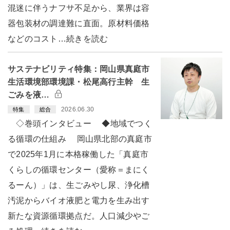
混迷に伴うナフサ不足から、業界は容
器包装材の調達難に直面。原材料価格
などのコスト…続きを読む
サステナビリティ特集：岡山県真庭市
生活環境部環境課・松尾高行主幹 生
ごみを液…
2026.06.30
特集
総合
◇巻頭インタビュー ◆地域でつく
る循環の仕組み 岡山県北部の真庭市
で2025年1月に本格稼働した「真庭市
くらしの循環センター（愛称＝まにく
るーん）」は、生ごみやし尿、浄化槽
汚泥からバイオ液肥と電力を生み出す
新たな資源循環拠点だ。人口減少やご