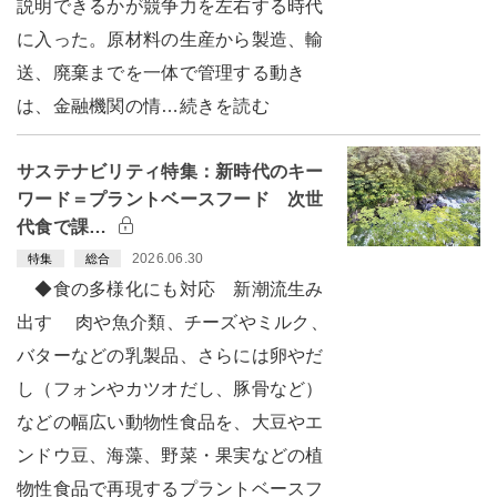
説明できるかが競争力を左右する時代
に入った。原材料の生産から製造、輸
送、廃棄までを一体で管理する動き
は、金融機関の情…続きを読む
サステナビリティ特集：新時代のキー
ワード＝プラントベースフード 次世
代食で課…
2026.06.30
特集
総合
◆食の多様化にも対応 新潮流生み
出す 肉や魚介類、チーズやミルク、
バターなどの乳製品、さらには卵やだ
し（フォンやカツオだし、豚骨など）
などの幅広い動物性食品を、大豆やエ
ンドウ豆、海藻、野菜・果実などの植
物性食品で再現するプラントベースフ