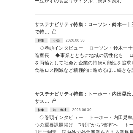
ー豆かすの食品リサイクル…続きを読む
サステナビリティ特集：ローソン・鈴木一十
で持…
2026.06.30
特集
小売
◇巻頭インタビュー ローソン・鈴木一十
進室長 ◆事業とともに地域の活性化も ロ
を両輪として社会と企業の持続可能性を追求
食品ロス削減など積極的に進めるほ…続きを
サステナビリティ特集：トーホー・内田晃氏
サス…
2026.06.30
特集
卸・商社
◇巻頭インタビュー トーホー・内田晃執
つの重要課題掲げ “特別”から“標準”へ ト
1年に制定。国内外で外食産業を支える業務