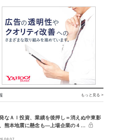
報
もっと見る >
発なＡＩ投資、業績を後押し＝消えぬ中東影
、熊本地震に懸念も―上場企業の４…
26.08.07