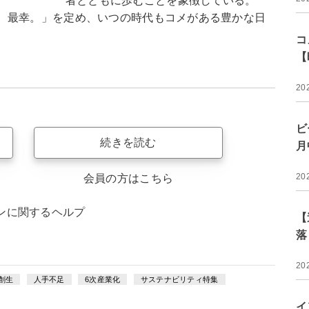
者とともに歩むことを象徴している。
、最幸。」を定め、いつの時代もコメがある豊かな日
コ
【
20
ビ
続きを読む
月
20
会員の方はこちら
ンに関するヘルプ
【
落
20
創生
人手不足
6次産業化
サステナビリティ特集
イ