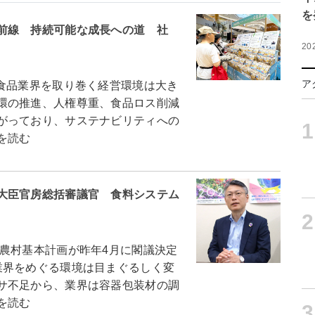
を
前線 持続可能な成長への道 社
20
ア
食品業界を取り巻く経営環境は大き
環の推進、人権尊重、食品ロス削減
がっており、サステナビリティへの
1
を読む
大臣官房総括審議官 食料システム
2
農村基本計画が昨年4月に閣議決定
業界をめぐる環境は目まぐるしく変
サ不足から、業界は容器包装材の調
を読む
3