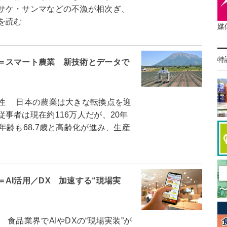
サケ・サンマなどの不漁が相次ぎ、
を読む
媒
特
＝スマート農業 新技術とデータで
性 日本の農業は大きな転換点を迎
事者は現在約116万人だが、20年
年齢も68.7歳と高齢化が進み、生産
AI活用／DX 加速する“現場実
品業界でAIやDXの“現場実装”が