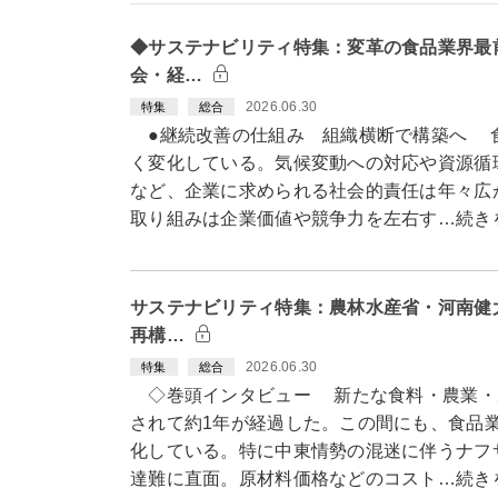
◆サステナビリティ特集：変革の食品業界最
会・経…
2026.06.30
特集
総合
●継続改善の仕組み 組織横断で構築へ 
く変化している。気候変動への対応や資源循
など、企業に求められる社会的責任は年々広
取り組みは企業価値や競争力を左右す…続き
サステナビリティ特集：農林水産省・河南健
再構…
2026.06.30
特集
総合
◇巻頭インタビュー 新たな食料・農業・
されて約1年が経過した。この間にも、食品
化している。特に中東情勢の混迷に伴うナフ
達難に直面。原材料価格などのコスト…続き