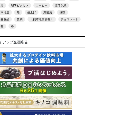
明治
理研ビタミン
コーヒー
雪印乳業
熊本地震
麺
値上げ
業務用
抹茶
三菱食品
惣菜
〔熊本地震影響〕
チョコレート
海苔
春
イアップ企画広告