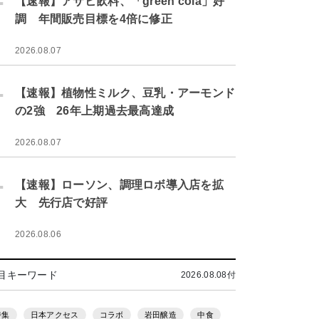
【速報】アサヒ飲料、「green cola」好
調 年間販売目標を4倍に修正
2026.08.07
.
【速報】植物性ミルク、豆乳・アーモンド
の2強 26年上期過去最高達成
2026.08.07
.
【速報】ローソン、調理ロボ導入店を拡
大 先行店で好評
2026.08.06
目キーワード
2026.08.08付
特集
日本アクセス
コラボ
岩田醸造
中食