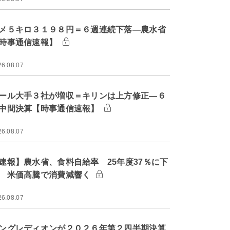
メ５キロ３１９８円＝６週連続下落―農水省
時事通信速報】
26.08.07
ール大手３社が増収＝キリンは上方修正―６
中間決算【時事通信速報】
26.08.07
速報】農水省、食料自給率 25年度37％に下
 米価高騰で消費減響く
26.08.07
ングレディオンが２０２６年第２四半期決算