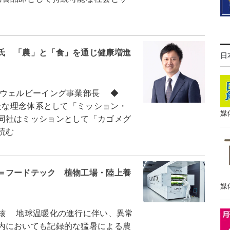
氏 「農」と「食」を通じ健康増進
日
ウェルビーイング事業部長 ◆
たな理念体系として「ミッション・
媒
同社はミッションとして「カゴメグ
読む
＝フードテック 植物工場・陸上養
媒
核 地球温暖化の進行に伴い、異常
内においても記録的な猛暑による農