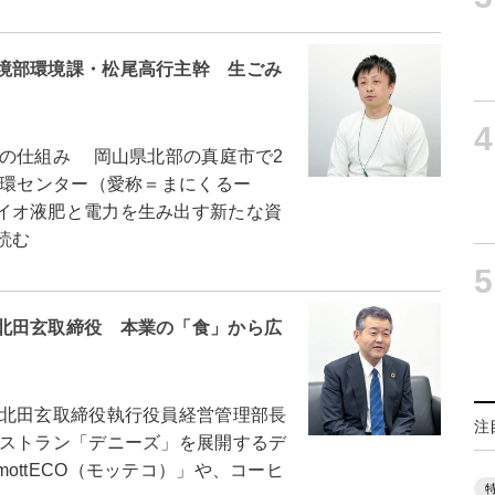
境部環境課・松尾高行主幹 生ごみ
4
の仕組み 岡山県北部の真庭市で2
循環センター（愛称＝まにくるー
イオ液肥と電力を生み出す新たな資
読む
5
北田玄取締役 本業の「食」から広
北田玄取締役執行役員経営管理部長
注
ストラン「デニーズ」を展開するデ
ottECO（モッテコ）」や、コーヒ