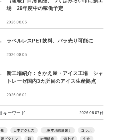
【速報】日清食品、つくばみらい市に新工
場 29年度中の稼働予定
2026.08.05
.
ラベルレスPET飲料、バラ売り可能に
2026.08.05
.
新工場紹介：さかえ屋・アイス工場 シャ
トレーゼ国内3カ所目のアイス生産拠点
2026.08.01
目キーワード
2026.08.07付
特集
日本アクセス
〔熊本地震影響〕
コラボ
理研ビタミン
麺
岩田醸造
値上げ
中食