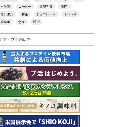
熊本地震
コーヒー
雪印乳業
海苔
レモン果汁
抹茶
チョコレート
トレンド
製粉特集
惣菜
明治
イアップ企画広告