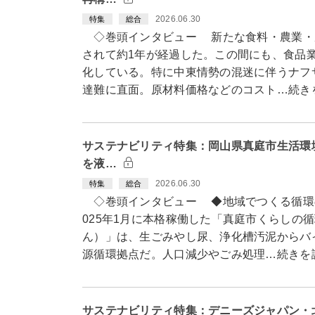
2026.06.30
特集
総合
◇巻頭インタビュー 新たな食料・農業・
されて約1年が経過した。この間にも、食品
化している。特に中東情勢の混迷に伴うナフ
達難に直面。原材料価格などのコスト…続き
サステナビリティ特集：岡山県真庭市生活環
を液…
2026.06.30
特集
総合
◇巻頭インタビュー ◆地域でつくる循環
025年1月に本格稼働した「真庭市くらしの
ん）」は、生ごみやし尿、浄化槽汚泥からバ
源循環拠点だ。人口減少やごみ処理…続きを
サステナビリティ特集：デニーズジャパン・