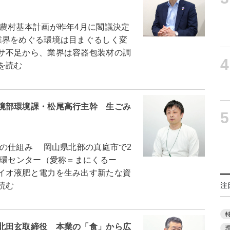
農村基本計画が昨年4月に閣議決定
業界をめぐる環境は目まぐるしく変
サ不足から、業界は容器包装材の調
4
を読む
境部環境課・松尾高行主幹 生ごみ
5
の仕組み 岡山県北部の真庭市で2
循環センター（愛称＝まにくるー
イオ液肥と電力を生み出す新たな資
読む
注
北田玄取締役 本業の「食」から広