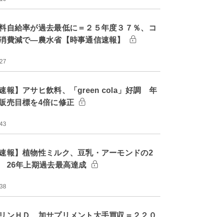
料自給率が過去最低に＝２５年度３７％、コ
消費減で―農水省【時事通信速報】
:27
速報】アサヒ飲料、「green cola」好調 年
販売目標を4倍に修正
:43
速報】植物性ミルク、豆乳・アーモンドの2
 26年上期過去最高達成
:38
リンＨＤ、加サプリメント大手買収＝２２０