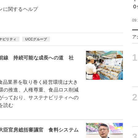
０
ンに関するヘルプ
09
ア
ナビリティ
UCCグループ
1
前線 持続可能な成長への道 社
食品業界を取り巻く経営環境は大き
環の推進、人権尊重、食品ロス削減
2
がっており、サステナビリティへの
を読む
大臣官房総括審議官 食料システム
3