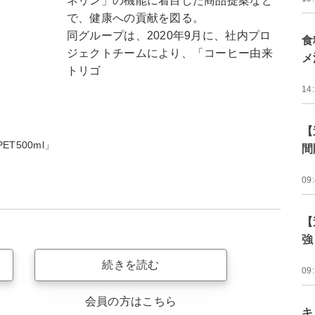
ネリン」の機能に着目した商品提案など
で、健康への貢献を図る。
同グループは、2020年9月に、社内プロ
食
ジェクトチームにより、「コーヒー由来
メ
トリゴ
14
【
ET500ml」
間
09
【
強
続きを読む
09
会員の方はこちら
キ