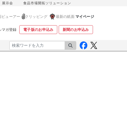
展示会
食品市場開拓ソリューション
面ビューアー
クリッピング
最新の紙面
マイページ
ルマガ登録
電子版のお申込み
新聞のお申込み
検索