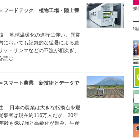
媒
＝フードテック 植物工場・陸上養
特
核 地球温暖化の進行に伴い、異常
内においても記録的な猛暑による農
サケ・サンマなどの不漁が相次ぎ、
を読む
＝スマート農業 新技術とデータで
性 日本の農業は大きな転換点を迎
事者は現在約116万人だが、20年
年齢も68.7歳と高齢化が進み、生産