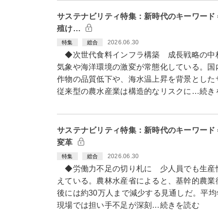
サステナビリティ特集：新時代のキーワード
殖け…
2026.06.30
特集
総合
◆次世代食料インフラ構築 成長戦略の中
気象や海洋環境の激変が常態化している。国
作物の品質低下や、海水温上昇を背景とした
従来型の農水産業は構造的なリスクに…続き
サステナビリティ特集：新時代のキーワード
変革
2026.06.30
特集
総合
◆労働力不足の切り札に 少人員でも生産
えている。農林水産省によると、基幹的農業従
後には約30万人まで減少する見通しだ。平均
現場では担い手不足が深刻…続きを読む