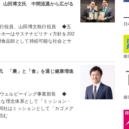
、山田博文氏 中間流通から広がる
日
行役員、山田博文執行役員 ◆五
ーホーはサステナビリティ方針を202
用食品卸として持続可能な社会とサ
媒
氏 「農」と「食」を通じ健康増進
ウェルビーイング事業部長 ◆
媒
たな理念体系として「ミッション・
同社はミッションとして「カゴメグ
読む