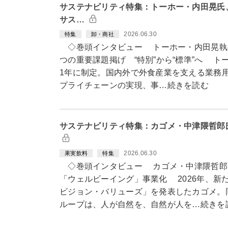
サステナビリティ特集：トーホー・内田晃氏
サス…
2026.06.30
特集
卸・商社
◇巻頭インタビュー トーホー・内田晃執
つの重要課題掲げ “特別”から“標準”へ ト
1年に制定。国内外で外食産業を支える業務
プライチェーンの実現、事…続きを読む
サステナビリティ特集：カゴメ・中津隈哲郎
2026.06.30
果実飲料
特集
◇巻頭インタビュー カゴメ・中津隈哲郎
「ウェルビーイング」事業化 2026年、新
ビジョン・バリューズ」を発表したカゴメ。
ループは、人が自然を、自然が人を…続きを