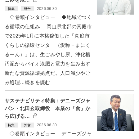
2026.06.30
特集
総合
◇巻頭インタビュー ◆地域でつく
る循環の仕組み 岡山県北部の真庭市
で2025年1月に本格稼働した「真庭市
くらしの循環センター（愛称＝まにく
るーん）」は、生ごみやし尿、浄化槽
汚泥からバイオ液肥と電力を生み出す
新たな資源循環拠点だ。人口減少やご
み処理…続きを読む
サステナビリティ特集：デニーズジャ
パン・北田玄取締役 本業の「食」か
ら広げる…
2026.06.30
特集
外食
◇巻頭インタビュー デニーズジャ