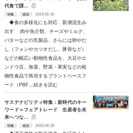
代食で課…
2026.06.30
特集
総合
◆食の多様化にも対応 新潮流生み
出す 肉や魚介類、チーズやミルク、
バターなどの乳製品、さらには卵やだ
し（フォンやカツオだし、豚骨など）
などの幅広い動物性食品を、大豆やエ
ンドウ豆、海藻、野菜・果実などの植
物性食品で再現するプラントベースフ
ード（PBF…続きを読む
サステナビリティ特集：新時代のキー
ワード＝フェアトレード 生産者を未
来へつな…
2026.06.30
特集
総合