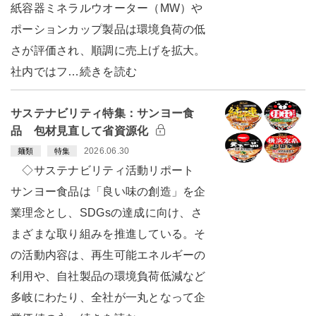
紙容器ミネラルウオーター（MW）や
ポーションカップ製品は環境負荷の低
さが評価され、順調に売上げを拡大。
社内ではフ…続きを読む
サステナビリティ特集：サンヨー食
品 包材見直して省資源化
2026.06.30
麺類
特集
◇サステナビリティ活動リポート
サンヨー食品は「良い味の創造」を企
業理念とし、SDGsの達成に向け、さ
まざまな取り組みを推進している。そ
の活動内容は、再生可能エネルギーの
利用や、自社製品の環境負荷低減など
多岐にわたり、全社が一丸となって企