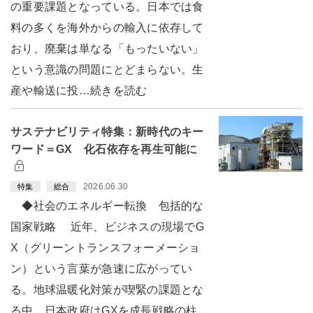
の重要課題となっている。日本では食
料の多くを海外からの輸入に依存して
おり、廃棄は単なる「もったいない」
という意識の問題にとどまらない。生
産や輸送に投…続きを読む
サステナビリティ特集：新時代のキー
ワード＝GX 化石依存を再生可能に
2026.06.30
特集
総合
◆社会のエネルギー転換 包括的な
国家戦略 近年、ビジネスの現場でG
X（グリーントランスフォーメーショ
ン）という言葉が急速に広がってい
る。地球温暖化対策が喫緊の課題とな
る中、日本政府はGXを成長戦略の柱