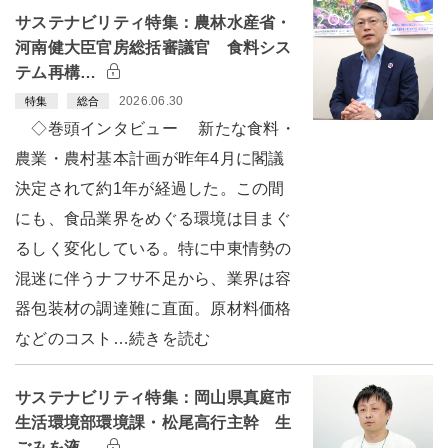
サステナビリティ特集：農林水産省・
河南健大臣官房総括審議官 食料シス
テム再構…
2026.06.30
特集
総合
◇巻頭インタビュー 新たな食料・
農業・農村基本計画が昨年4月に閣議
決定されて約1年が経過した。この間
にも、食品業界をめぐる環境は目まぐ
るしく変化している。特に中東情勢の
混迷に伴うナフサ不足から、業界は容
器包装材の調達難に直面。原材料価格
などのコスト…続きを読む
サステナビリティ特集：岡山県真庭市
生活環境部環境課・松尾高行主幹 生
ごみを液…