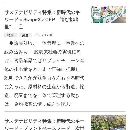
サステナビリティ特集：新時代のキー
ワード＝Scope3／CFP 進む排出
量“…
2026.06.30
特集
総合
◆環境対応、一体管理に 事業への
組み込みも 脱炭素社会の実現に向
け、食品業界ではサプライチェーン全
体の排出量をどこまで正確に把握し、
説明できるかが競争力を左右する時代
に入った。原材料の生産から製造、輸
送、廃棄までを一体で管理する動き
は、金融機関の情…続きを読む
サステナビリティ特集：新時代のキー
ワード＝プラントベースフード 次世