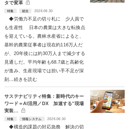
タで変革
2026.06.30
特集
総合
◆労働力不足の切り札に 少人員で
も生産性 日本の農業は大きな転換点
を迎えている。農林水産省によると、
基幹的農業従事者は現在約116万人だ
が、20年後には約30万人まで減少する
見通しだ。平均年齢も68.7歳と高齢化
が進み、生産現場では担い手不足が深
刻…続きを読む
サステナビリティ特集：新時代のキー
ワード＝AI活用／DX 加速する“現場
実装…
2026.06.30
特集
情報システム
◆構造的課題の対応急務 解決の切