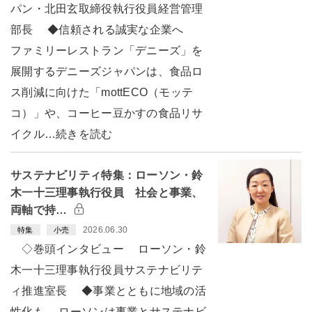
パン・北田玄取締役執行役員経営管理
部長 ◆信頼される誠実な企業へ
ファミリーレストラン「デニーズ」を
展開するデニーズジャパンは、食品ロ
ス削減に向けた「mottECO（モッテ
コ）」や、コーヒー豆かすの食品リサ
イクル…続きを読む
サステナビリティ特集：ローソン・鈴
木一十三理事執行役員 社会と事業、
両軸で持…
2026.06.30
特集
小売
◇巻頭インタビュー ローソン・鈴
木一十三理事執行役員サステナビリテ
ィ推進室長 ◆事業とともに地域の活
性化も ローソンは事業とサステナビ