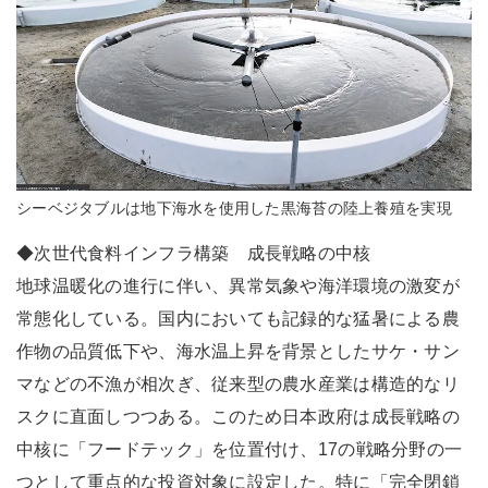
シーベジタブルは地下海水を使用した黒海苔の陸上養殖を実現
◆次世代食料インフラ構築 成長戦略の中核
地球温暖化の進行に伴い、異常気象や海洋環境の激変が
常態化している。国内においても記録的な猛暑による農
作物の品質低下や、海水温上昇を背景としたサケ・サン
マなどの不漁が相次ぎ、従来型の農水産業は構造的なリ
スクに直面しつつある。このため日本政府は成長戦略の
中核に「フードテック」を位置付け、17の戦略分野の一
つとして重点的な投資対象に設定した。特に「完全閉鎖