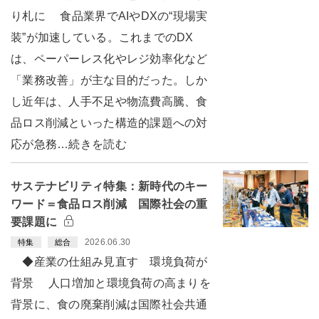
り札に 食品業界でAIやDXの“現場実
装”が加速している。これまでのDX
は、ペーパーレス化やレジ効率化など
「業務改善」が主な目的だった。しか
し近年は、人手不足や物流費高騰、食
品ロス削減といった構造的課題への対
応が急務…続きを読む
サステナビリティ特集：新時代のキー
ワード＝食品ロス削減 国際社会の重
要課題に
2026.06.30
特集
総合
◆産業の仕組み見直す 環境負荷が
背景 人口増加と環境負荷の高まりを
背景に、食の廃棄削減は国際社会共通