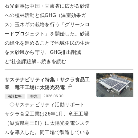
石光商事は中国・甘粛省に広がる砂漠
への植林活動と低GHG（温室効果ガ
ス）玉ネギの栽培を行う「グリーンロ
ードプロジェクト」を開始した。砂漠
の緑化を進めることで地域住民の生活
を大砂嵐から守り、GHG排出削減
と“社会課題解…続きを読む
サステナビリティ特集：サクラ食品工
業 竜王工場に太陽光発電
2026.06.30
清涼飲料
特集
◇サステナビリティ活動リポート
サクラ食品工業は26年1月、竜王工場
（滋賀県竜王町）に太陽光発電システ
ムを導入した。同工場で製造している