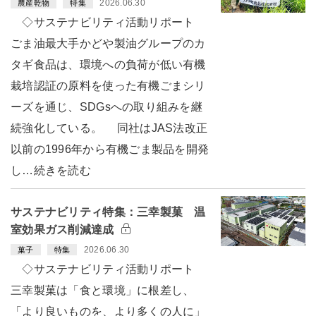
2026.06.30
農産乾物
特集
◇サステナビリティ活動リポート
ごま油最大手かどや製油グループのカ
タギ食品は、環境への負荷が低い有機
栽培認証の原料を使った有機ごまシリ
ーズを通じ、SDGsへの取り組みを継
続強化している。 同社はJAS法改正
以前の1996年から有機ごま製品を開発
し…続きを読む
サステナビリティ特集：三幸製菓 温
室効果ガス削減達成
2026.06.30
菓子
特集
◇サステナビリティ活動リポート
三幸製菓は「食と環境」に根差し、
「より良いものを、より多くの人に」