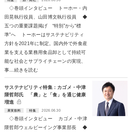
2026.06.30
特集
卸・商社
◇巻頭インタビュー トーホー・内
田晃執行役員、山田博文執行役員 ◆
五つの重要課題掲げ “特別”から“標
準”へ トーホーはサステナビリティ
方針を2021年に制定。国内外で外食産
業を支える業務用食品卸として持続可
能な社会とサプライチェーンの実現、
事…続きを読む
サステナビリティ特集：カゴメ・中津
隈哲郎氏 「農」と「食」を通じ健康
増進
2026.06.30
果実飲料
特集
◇巻頭インタビュー カゴメ・中津
隈哲郎ウェルビーイング事業部長 ◆