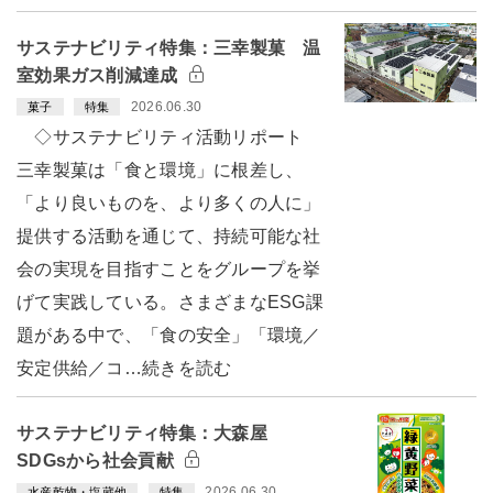
サステナビリティ特集：三幸製菓 温
室効果ガス削減達成
2026.06.30
菓子
特集
◇サステナビリティ活動リポート
三幸製菓は「食と環境」に根差し、
「より良いものを、より多くの人に」
提供する活動を通じて、持続可能な社
会の実現を目指すことをグループを挙
げて実践している。さまざまなESG課
題がある中で、「食の安全」「環境／
安定供給／コ…続きを読む
サステナビリティ特集：大森屋
SDGsから社会貢献
2026.06.30
水産乾物・塩蔵他
特集