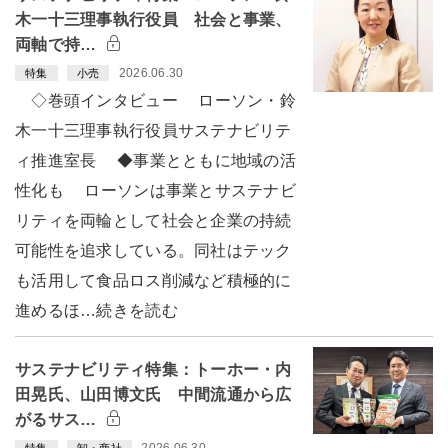
木一十三理事執行役員 社会と事業、
両軸で持…
2026.06.30
特集
小売
◇巻頭インタビュー ローソン・鈴
木一十三理事執行役員サステナビリテ
ィ推進室長 ◆事業とともに地域の活
性化も ローソンは事業とサステナビ
リティを両輪として社会と企業の持続
可能性を追求している。同社はテック
も活用して食品ロス削減など積極的に
進めるほ…続きを読む
サステナビリティ特集：トーホー・内
田晃氏、山田博文氏 中間流通から広
がるサス…