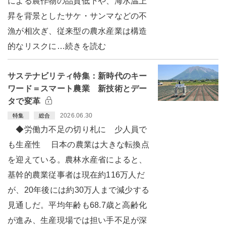
による農作物の品質低下や、海水温上
昇を背景としたサケ・サンマなどの不
漁が相次ぎ、従来型の農水産業は構造
的なリスクに…続きを読む
サステナビリティ特集：新時代のキー
ワード＝スマート農業 新技術とデー
タで変革
2026.06.30
特集
総合
◆労働力不足の切り札に 少人員で
も生産性 日本の農業は大きな転換点
を迎えている。農林水産省によると、
基幹的農業従事者は現在約116万人だ
が、20年後には約30万人まで減少する
見通しだ。平均年齢も68.7歳と高齢化
が進み、生産現場では担い手不足が深