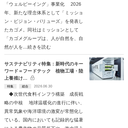
「ウェルビーイング」事業化 2026
年、新たな理念体系として「ミッショ
ン・ビジョン・バリューズ」を発表し
たカゴメ。同社はミッションとして
「カゴメグループは、人が自然を、自
然が人を…続きを読む
サステナビリティ特集：新時代のキー
ワード＝フードテック 植物工場・陸
上養殖け…
2026.06.30
特集
総合
◆次世代食料インフラ構築 成長戦
略の中核 地球温暖化の進行に伴い、
異常気象や海洋環境の激変が常態化し
ている。国内においても記録的な猛暑