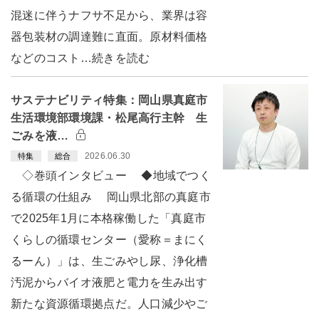
混迷に伴うナフサ不足から、業界は容
器包装材の調達難に直面。原材料価格
などのコスト…続きを読む
サステナビリティ特集：岡山県真庭市
生活環境部環境課・松尾高行主幹 生
ごみを液…
2026.06.30
特集
総合
◇巻頭インタビュー ◆地域でつく
る循環の仕組み 岡山県北部の真庭市
で2025年1月に本格稼働した「真庭市
くらしの循環センター（愛称＝まにく
るーん）」は、生ごみやし尿、浄化槽
汚泥からバイオ液肥と電力を生み出す
新たな資源循環拠点だ。人口減少やご