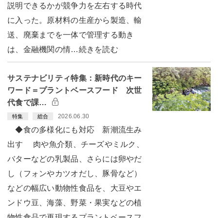
説明できるかが競争力を左右する時代
に入った。原材料の生産から製造、輸
送、廃棄までを一体で管理する動き
は、金融機関の情…続きを読む
サステナビリティ特集：新時代のキー
ワード＝プラントベースフード 次世
代食で課…
2026.06.30
特集
総合
◆食の多様化にも対応 新潮流生み
出す 肉や魚介類、チーズやミルク、
バターなどの乳製品、さらには卵やだ
し（フォンやカツオだし、豚骨など）
などの幅広い動物性食品を、大豆やエ
ンドウ豆、海藻、野菜・果実などの植
物性食品で再現するプラントベースフ