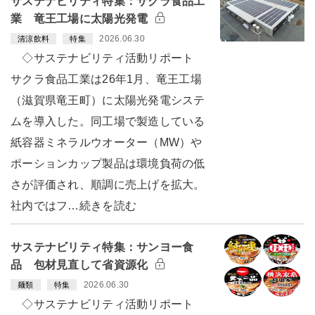
サステナビリティ特集：サクラ食品工
業 竜王工場に太陽光発電
2026.06.30
清涼飲料
特集
◇サステナビリティ活動リポート
サクラ食品工業は26年1月、竜王工場
（滋賀県竜王町）に太陽光発電システ
ムを導入した。同工場で製造している
紙容器ミネラルウオーター（MW）や
ポーションカップ製品は環境負荷の低
さが評価され、順調に売上げを拡大。
社内ではフ…続きを読む
サステナビリティ特集：サンヨー食
品 包材見直して省資源化
2026.06.30
麺類
特集
◇サステナビリティ活動リポート