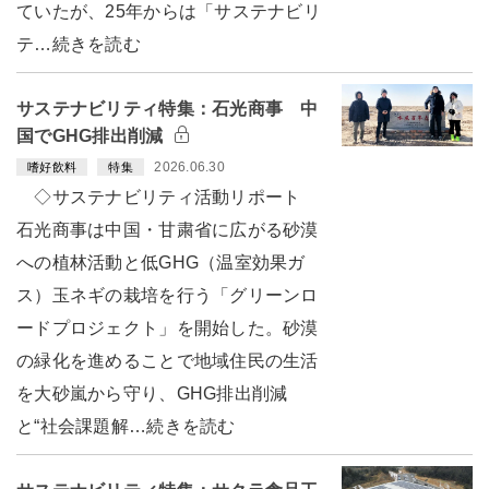
ていたが、25年からは「サステナビリ
テ…続きを読む
サステナビリティ特集：石光商事 中
国でGHG排出削減
2026.06.30
嗜好飲料
特集
◇サステナビリティ活動リポート
石光商事は中国・甘粛省に広がる砂漠
への植林活動と低GHG（温室効果ガ
ス）玉ネギの栽培を行う「グリーンロ
ードプロジェクト」を開始した。砂漠
の緑化を進めることで地域住民の生活
を大砂嵐から守り、GHG排出削減
と“社会課題解…続きを読む