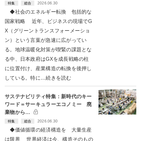
2026.06.30
特集
総合
◆社会のエネルギー転換 包括的な
国家戦略 近年、ビジネスの現場でG
X（グリーントランスフォーメーショ
ン）という言葉が急速に広がってい
る。地球温暖化対策が喫緊の課題とな
る中、日本政府はGXを成長戦略の柱
に位置付け、産業構造の転換を後押し
している。特に…続きを読む
サステナビリティ特集：新時代のキー
ワード＝サーキュラーエコノミー 廃
棄物から…
2026.06.30
特集
総合
◆価値循環の経済構造を 大量生産
は限界 世界経済は今、構造そのもの