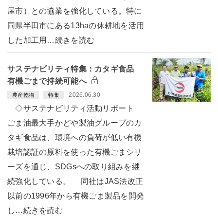
屋市）との協業を強化している。特に
同県半田市にある13haの休耕地を活用
した加工用…続きを読む
サステナビリティ特集：カタギ食品
有機ごまで持続可能へ
2026.06.30
農産乾物
特集
◇サステナビリティ活動リポート
ごま油最大手かどや製油グループのカ
タギ食品は、環境への負荷が低い有機
栽培認証の原料を使った有機ごまシリ
ーズを通じ、SDGsへの取り組みを継
続強化している。 同社はJAS法改正
以前の1996年から有機ごま製品を開発
し…続きを読む