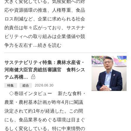
大きく変化している。気候変動への対
応や資源循環の推進、人権尊重、食品
ロス削減など、企業に求められる社会
的責任は年々広がっており、サステナ
ビリティへの取り組みは企業価値や競
争力を左右す…続きを読む
サステナビリティ特集：農林水産省・
河南健大臣官房総括審議官 食料シス
テム再構…
2026.06.30
特集
総合
◇巻頭インタビュー 新たな食料・
農業・農村基本計画が昨年4月に閣議
決定されて約1年が経過した。この間
にも、食品業界をめぐる環境は目まぐ
るしく変化している。特に中東情勢の