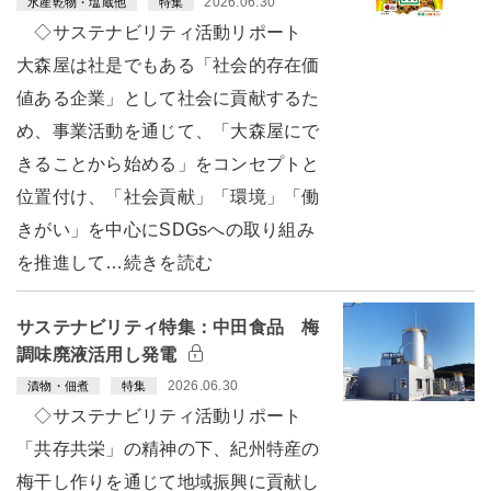
2026.06.30
水産乾物・塩蔵他
特集
◇サステナビリティ活動リポート
大森屋は社是でもある「社会的存在価
値ある企業」として社会に貢献するた
め、事業活動を通じて、「大森屋にで
きることから始める」をコンセプトと
位置付け、「社会貢献」「環境」「働
きがい」を中心にSDGsへの取り組み
を推進して…続きを読む
サステナビリティ特集：中田食品 梅
調味廃液活用し発電
2026.06.30
漬物・佃煮
特集
◇サステナビリティ活動リポート
「共存共栄」の精神の下、紀州特産の
梅干し作りを通じて地域振興に貢献し