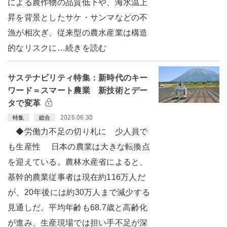
による農作物の品質低下や、海水温上
昇を背景としたサケ・サンマなどの不
漁が相次ぎ、従来型の農水産業は構造
的なリスクに…続きを読む
サステナビリティ特集：新時代のキー
ワード＝スマート農業 新技術とデー
タで変革
2026.06.30
特集
総合
◆労働力不足の切り札に 少人員で
も生産性 日本の農業は大きな転換点
を迎えている。農林水産省によると、
基幹的農業従事者は現在約116万人だ
が、20年後には約30万人まで減少する
見通しだ。平均年齢も68.7歳と高齢化
が進み、生産現場では担い手不足が深