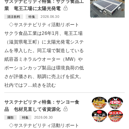
サステナビリティ特集：サクラ食品工
業 竜王工場に太陽光発電
2026.06.30
清涼飲料
特集
◇サステナビリティ活動リポート
サクラ食品工業は26年1月、竜王工場
（滋賀県竜王町）に太陽光発電システ
ムを導入した。同工場で製造している
紙容器ミネラルウオーター（MW）や
ポーションカップ製品は環境負荷の低
さが評価され、順調に売上げを拡大。
社内ではフ…続きを読む
サステナビリティ特集：サンヨー食
品 包材見直して省資源化
2026.06.30
麺類
特集
◇サステナビリティ活動リポート