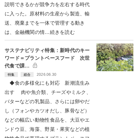
説明できるかが競争力を左右する時代
に入った。原材料の生産から製造、輸
送、廃棄までを一体で管理する動き
は、金融機関の情…続きを読む
サステナビリティ特集：新時代のキー
ワード＝プラントベースフード 次世
代食で課…
2026.06.30
特集
総合
◆食の多様化にも対応 新潮流生み
出す 肉や魚介類、チーズやミルク、
バターなどの乳製品、さらには卵やだ
し（フォンやカツオだし、豚骨など）
などの幅広い動物性食品を、大豆やエ
ンドウ豆、海藻、野菜・果実などの植