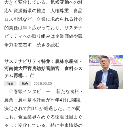
大きく変化している。気候変動への対
応や資源循環の推進、人権尊重、食品
ロス削減など、企業に求められる社会
的責任は年々広がっており、サステナ
ビリティへの取り組みは企業価値や競
争力を左右す…続きを読む
サステナビリティ特集：農林水産省・
河南健大臣官房総括審議官 食料シス
テム再構…
2026.06.30
特集
総合
◇巻頭インタビュー 新たな食料・
農業・農村基本計画が昨年4月に閣議
決定されて約1年が経過した。この間
にも、食品業界をめぐる環境は目まぐ
るしく変化している。特に中東情勢の