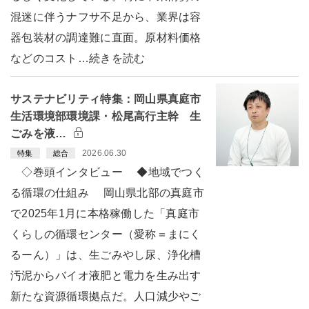
混迷に伴うナフサ不足から、業界は容
器包装材の調達難に直面。原材料価格
などのコスト…続きを読む
サステナビリティ特集：岡山県真庭市
生活環境部環境課・松尾高行主幹 生
ごみを液…
2026.06.30
特集
総合
◇巻頭インタビュー ◆地域でつく
る循環の仕組み 岡山県北部の真庭市
で2025年1月に本格稼働した「真庭市
くらしの循環センター（愛称＝まにく
るーん）」は、生ごみやし尿、浄化槽
汚泥からバイオ液肥と電力を生み出す
新たな資源循環拠点だ。人口減少やご