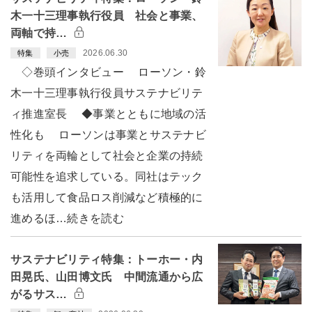
木一十三理事執行役員 社会と事業、
両軸で持…
2026.06.30
特集
小売
◇巻頭インタビュー ローソン・鈴
木一十三理事執行役員サステナビリテ
ィ推進室長 ◆事業とともに地域の活
性化も ローソンは事業とサステナビ
リティを両輪として社会と企業の持続
可能性を追求している。同社はテック
も活用して食品ロス削減など積極的に
進めるほ…続きを読む
サステナビリティ特集：トーホー・内
田晃氏、山田博文氏 中間流通から広
がるサス…