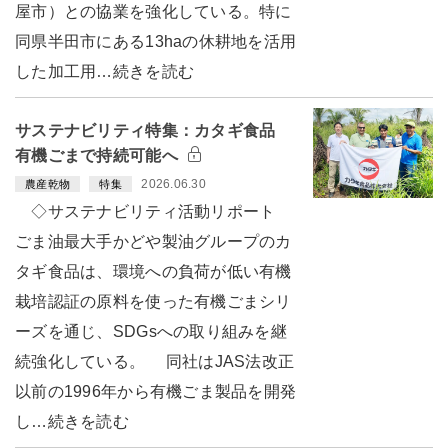
屋市）との協業を強化している。特に
同県半田市にある13haの休耕地を活用
した加工用…続きを読む
サステナビリティ特集：カタギ食品
有機ごまで持続可能へ
2026.06.30
農産乾物
特集
◇サステナビリティ活動リポート
ごま油最大手かどや製油グループのカ
タギ食品は、環境への負荷が低い有機
栽培認証の原料を使った有機ごまシリ
ーズを通じ、SDGsへの取り組みを継
続強化している。 同社はJAS法改正
以前の1996年から有機ごま製品を開発
し…続きを読む