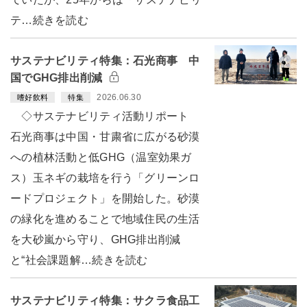
テ…続きを読む
サステナビリティ特集：石光商事 中
国でGHG排出削減
2026.06.30
嗜好飲料
特集
◇サステナビリティ活動リポート
石光商事は中国・甘粛省に広がる砂漠
への植林活動と低GHG（温室効果ガ
ス）玉ネギの栽培を行う「グリーンロ
ードプロジェクト」を開始した。砂漠
の緑化を進めることで地域住民の生活
を大砂嵐から守り、GHG排出削減
と“社会課題解…続きを読む
サステナビリティ特集：サクラ食品工