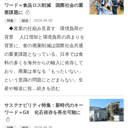
ワード＝食品ロス削減 国際社会の重
要課題に
2026.06.30
特集
総合
◆産業の仕組み見直す 環境負荷が
背景 人口増加と環境負荷の高まりを
背景に、食の廃棄削減は国際社会共通
の重要課題となっている。日本では食
料の多くを海外からの輸入に依存して
おり、廃棄は単なる「もったいない」
という意識の問題にとどまらない。生
産や輸送に投…続きを読む
サステナビリティ特集：新時代のキー
ワード＝GX 化石依存を再生可能に
2026.06.30
特集
総合