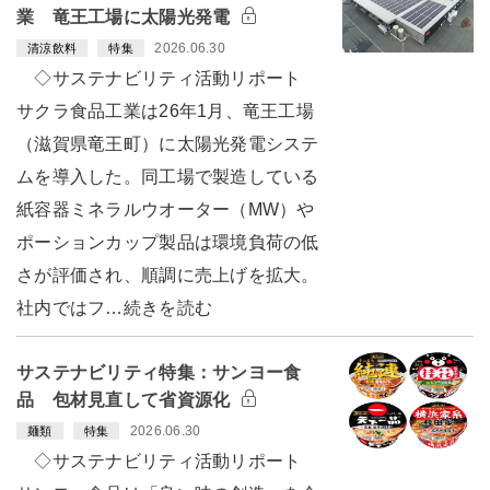
業 竜王工場に太陽光発電
2026.06.30
清涼飲料
特集
◇サステナビリティ活動リポート
サクラ食品工業は26年1月、竜王工場
（滋賀県竜王町）に太陽光発電システ
ムを導入した。同工場で製造している
紙容器ミネラルウオーター（MW）や
ポーションカップ製品は環境負荷の低
さが評価され、順調に売上げを拡大。
社内ではフ…続きを読む
サステナビリティ特集：サンヨー食
品 包材見直して省資源化
2026.06.30
麺類
特集
◇サステナビリティ活動リポート