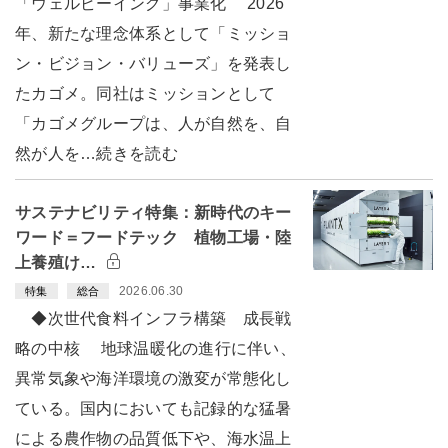
「ウェルビーイング」事業化 2026
年、新たな理念体系として「ミッショ
ン・ビジョン・バリューズ」を発表し
たカゴメ。同社はミッションとして
「カゴメグループは、人が自然を、自
然が人を…続きを読む
サステナビリティ特集：新時代のキー
ワード＝フードテック 植物工場・陸
上養殖け…
2026.06.30
特集
総合
◆次世代食料インフラ構築 成長戦
略の中核 地球温暖化の進行に伴い、
異常気象や海洋環境の激変が常態化し
ている。国内においても記録的な猛暑
による農作物の品質低下や、海水温上