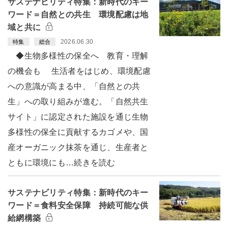
サステナビリティ特集：新時代のキー
ワード＝自然との共生 環境配慮は地
域と共に
2026.06.30
特集
総合
◆生物多様性の保全へ 教育・理解
の機会も 生活者をはじめ、環境配慮
への意識が高まる中、「自然との共
生」への取り組みが進む。「自然共生
サイト」に認定された施設を通じ生物
多様性の保全に貢献するカゴメや、国
産オーガニック抹茶を通じ、生産者と
ともに環境にも…続きを読む
サステナビリティ特集：新時代のキー
ワード＝食料安全保障 持続可能な供
給網構築