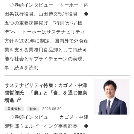
◇巻頭インタビュー トーホー・内
田晃執行役員、山田博文執行役員 ◆
五つの重要課題掲げ “特別”から“標
準”へ トーホーはサステナビリティ
方針を2021年に制定。国内外で外食産
業を支える業務用食品卸として持続可
能な社会とサプライチェーンの実現、
事…続きを読む
サステナビリティ特集：カゴメ・中津
隈哲郎氏 「農」と「食」を通じ健康
増進
2026.06.30
果実飲料
特集
◇巻頭インタビュー カゴメ・中津
隈哲郎ウェルビーイング事業部長 ◆