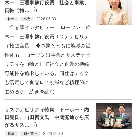
木一十三理事執行役員 社会と事業、
両軸で持…
2026.06.30
特集
小売
◇巻頭インタビュー ローソン・鈴
木一十三理事執行役員サステナビリテ
ィ推進室長 ◆事業とともに地域の活
性化も ローソンは事業とサステナビ
リティを両輪として社会と企業の持続
可能性を追求している。同社はテック
も活用して食品ロス削減など積極的に
進めるほ…続きを読む
サステナビリティ特集：トーホー・内
田晃氏、山田博文氏 中間流通から広
がるサス…
2026.06.30
特集
卸・商社