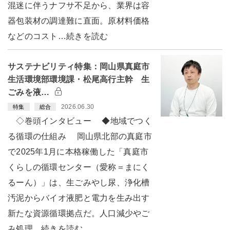
混迷に伴うナフサ不足から、業界は容
器包装材の調達難に直面。原材料価格
などのコスト…続きを読む
サステナビリティ特集：岡山県真庭市
生活環境部環境課・松尾高行主幹 生
ごみを液…
2026.06.30
特集
総合
◇巻頭インタビュー ◆地域でつく
る循環の仕組み 岡山県北部の真庭市
で2025年1月に本格稼働した「真庭市
くらしの循環センター（愛称＝まにく
るーん）」は、生ごみやし尿、浄化槽
汚泥からバイオ液肥と電力を生み出す
新たな資源循環拠点だ。人口減少やご
み処理…続きを読む