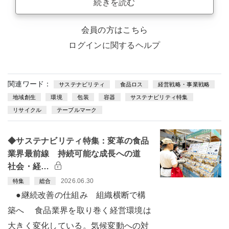
続きを読む
会員の方はこちら
ログインに関するヘルプ
関連ワード：
サステナビリティ
食品ロス
経営戦略・事業戦略
地域創生
環境
包装
容器
サステナビリティ特集
リサイクル
テーブルマーク
◆サステナビリティ特集：変革の食品
業界最前線 持続可能な成長への道
社会・経…
2026.06.30
特集
総合
●継続改善の仕組み 組織横断で構
築へ 食品業界を取り巻く経営環境は
大きく変化している。気候変動への対