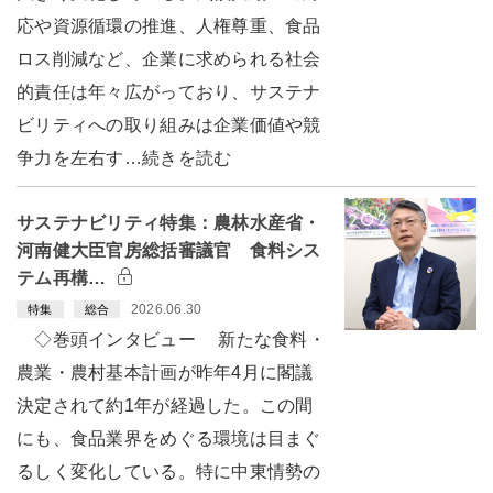
応や資源循環の推進、人権尊重、食品
ロス削減など、企業に求められる社会
的責任は年々広がっており、サステナ
ビリティへの取り組みは企業価値や競
争力を左右す…続きを読む
サステナビリティ特集：農林水産省・
河南健大臣官房総括審議官 食料シス
テム再構…
2026.06.30
特集
総合
◇巻頭インタビュー 新たな食料・
農業・農村基本計画が昨年4月に閣議
決定されて約1年が経過した。この間
にも、食品業界をめぐる環境は目まぐ
るしく変化している。特に中東情勢の