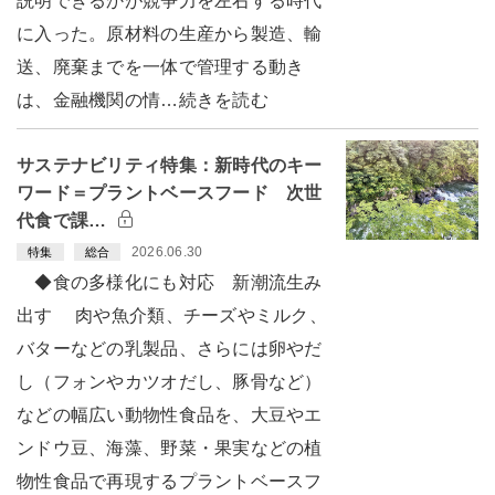
説明できるかが競争力を左右する時代
に入った。原材料の生産から製造、輸
送、廃棄までを一体で管理する動き
は、金融機関の情…続きを読む
サステナビリティ特集：新時代のキー
ワード＝プラントベースフード 次世
代食で課…
2026.06.30
特集
総合
◆食の多様化にも対応 新潮流生み
出す 肉や魚介類、チーズやミルク、
バターなどの乳製品、さらには卵やだ
し（フォンやカツオだし、豚骨など）
などの幅広い動物性食品を、大豆やエ
ンドウ豆、海藻、野菜・果実などの植
物性食品で再現するプラントベースフ