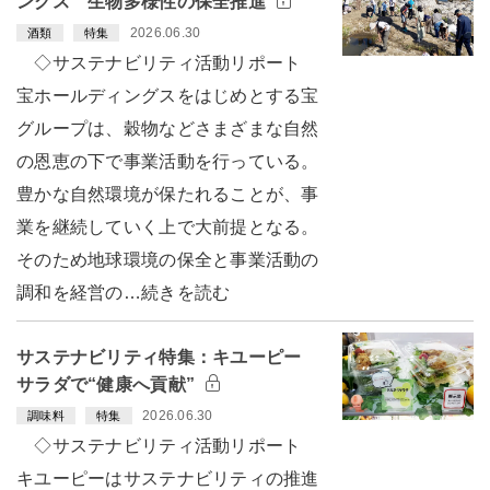
ングス 生物多様性の保全推進
2026.06.30
酒類
特集
◇サステナビリティ活動リポート
宝ホールディングスをはじめとする宝
グループは、穀物などさまざまな自然
の恩恵の下で事業活動を行っている。
豊かな自然環境が保たれることが、事
業を継続していく上で大前提となる。
そのため地球環境の保全と事業活動の
調和を経営の…続きを読む
サステナビリティ特集：キユーピー
サラダで“健康へ貢献”
2026.06.30
調味料
特集
◇サステナビリティ活動リポート
キユーピーはサステナビリティの推進