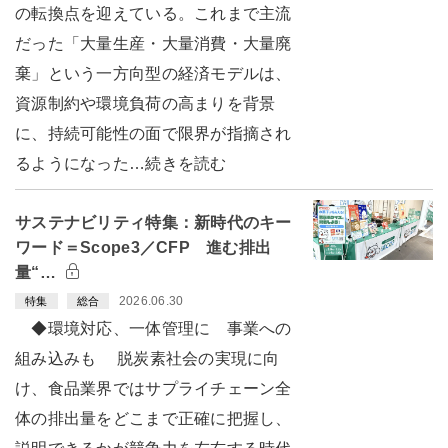
の転換点を迎えている。これまで主流
だった「大量生産・大量消費・大量廃
棄」という一方向型の経済モデルは、
資源制約や環境負荷の高まりを背景
に、持続可能性の面で限界が指摘され
るようになった…続きを読む
サステナビリティ特集：新時代のキー
ワード＝Scope3／CFP 進む排出
量“…
2026.06.30
特集
総合
◆環境対応、一体管理に 事業への
組み込みも 脱炭素社会の実現に向
け、食品業界ではサプライチェーン全
体の排出量をどこまで正確に把握し、