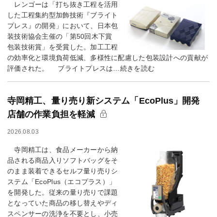
レンゴーは「打ち抜き工程を活用
した工程集約型加飾技術『ブライト
プレス』の開発」において、日本包
装技術協会主催の「第50回木下賞
包装技術賞」を受賞した。加工工程
の効率化と環境負荷低減、多様性に配慮した包装設計への貢献が
評価された。 ブライトプレスは…続きを読む
寺岡精工、量り売り新システム「EcoPlus」開発
店舗の作業負担を軽減
2026.08.03
寺岡精工は、食品メーカーから納
品される商品入りソフトバッグをそ
のまま装着できるセルフ量り売りシ
ステム「EcoPlus（エコプラス）」
を開発した。従来の量り売りで課題
となっていた商品の移し替えやディ
スペンサーの洗浄を不要とし、小売