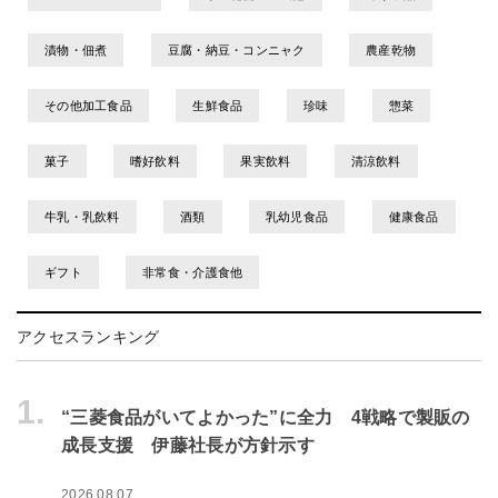
漬物・佃煮
豆腐・納豆・コンニャク
農産乾物
その他加工食品
生鮮食品
珍味
惣菜
菓子
嗜好飲料
果実飲料
清涼飲料
牛乳・乳飲料
酒類
乳幼児食品
健康食品
ギフト
非常食・介護食他
アクセスランキング
1.
“三菱食品がいてよかった”に全力 4戦略で製販の
成長支援 伊藤社長が方針示す
2026.08.07