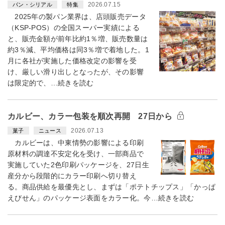
2026.07.15
パン・シリアル
特集
2025年の製パン業界は、店頭販売データ
（KSP-POS）の全国スーパー実績による
と、販売金額が前年比約1％増、販売数量は
約3％減、平均価格は同3％増で着地した。1
月に各社が実施した価格改定の影響を受
け、厳しい滑り出しとなったが、その影響
は限定的で、…続きを読む
カルビー、カラー包装を順次再開 27日から
2026.07.13
菓子
ニュース
カルビーは、中東情勢の影響による印刷
原材料の調達不安定化を受け、一部商品で
実施していた2色印刷パッケージを、27日生
産分から段階的にカラー印刷へ切り替え
る。商品供給を最優先とし、まずは「ポテトチップス」「かっぱ
えびせん」のパッケージ表面をカラー化。今…続きを読む