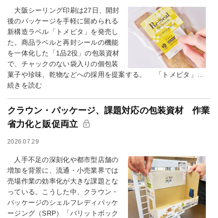
大阪シーリング印刷は27日、開封
後のパッケージを手軽に留められる
新構造ラベル「トメピタ」を発売し
た。商品ラベルと再封シールの機能
を一体化した「1品2役」の包装資材
で、チャックのない袋入りの個包装
菓子や珍味、乾物などへの採用を提案する。 「トメピタ」…
続きを読む
クラウン・パッケージ、課題対応の包装資材 作業
省力化と販促両立
2026.07.29
人手不足の深刻化や都市型店舗の
増加を背景に、流通・小売業界では
売場作業の効率化が大きな課題とな
っている。こうした中、クラウン・
パッケージのシェルフレディパッケ
ージング（SRP）「バリットボック