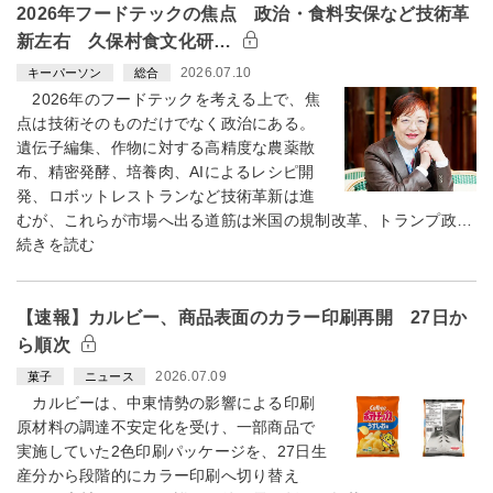
2026年フードテックの焦点 政治・食料安保など技術革
新左右 久保村食文化研…
2026.07.10
キーパーソン
総合
2026年のフードテックを考える上で、焦
点は技術そのものだけでなく政治にある。
遺伝子編集、作物に対する高精度な農薬散
布、精密発酵、培養肉、AIによるレシピ開
発、ロボットレストランなど技術革新は進
むが、これらが市場へ出る道筋は米国の規制改革、トランプ政…
続きを読む
【速報】カルビー、商品表面のカラー印刷再開 27日か
ら順次
2026.07.09
菓子
ニュース
カルビーは、中東情勢の影響による印刷
原材料の調達不安定化を受け、一部商品で
実施していた2色印刷パッケージを、27日生
産分から段階的にカラー印刷へ切り替え