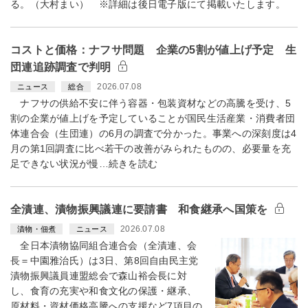
る。（大村まい） ※詳細は後日電子版にて掲載いたします。
コストと価格：ナフサ問題 企業の5割が値上げ予定 生
団連追跡調査で判明
2026.07.08
ニュース
総合
ナフサの供給不安に伴う容器・包装資材などの高騰を受け、5
割の企業が値上げを予定していることが国民生活産業・消費者団
体連合会（生団連）の6月の調査で分かった。事業への深刻度は4
月の第1回調査に比べ若干の改善がみられたものの、必要量を充
足できない状況が慢…続きを読む
全漬連、漬物振興議連に要請書 和食継承へ国策を
2026.07.08
漬物・佃煮
ニュース
全日本漬物協同組合連合会（全漬連、会
長＝中園雅治氏）は3日、第8回自由民主党
漬物振興議員連盟総会で森山裕会長に対
し、食育の充実や和食文化の保護・継承、
原材料・資材価格高騰への支援など7項目の