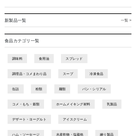
新製品一覧
一覧 >
食品カテゴリ一覧
調味料
食用油
スプレッド
調理品・コメまわり品
スープ
冷凍食品
缶詰
粉類
麺類
パン・シリアル
コメ・もち・穀類
ホームメイキング材料
乳製品
デザート・ヨーグルト
アイスクリーム
ハム・ソーセージ
水産乾物・塩蔵他
練り製品