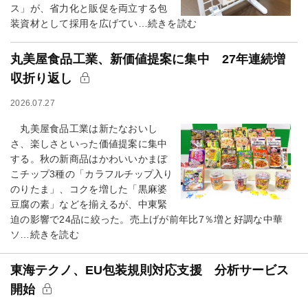
ス」が、省力化と販促を両立する包
装資材として採用を広げてい…続きを読む
丸美屋食品工業、新価値提案に集中 27年連続増
収折り返し
2026.07.27
丸美屋食品工業は新たなおいし
さ、楽しさといった価値提案に集中
する。秋の新商品はかわいいかまぼ
こチップ3種の「カラフルチップ入り
のりたま」、コクを増した「黒麻婆
豆腐の素」などを揃えるが、中東緊
迫の影響で24品に絞った。売上げが前年比7％増と好調な中華
ソ…続きを読む
東海テクノ、EU包装規則対応支援 分析サービス
開始