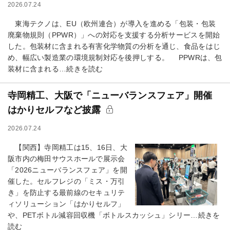
2026.07.24
東海テクノは、EU（欧州連合）が導入を進める「包装・包装
廃棄物規則（PPWR）」への対応を支援する分析サービスを開始
した。包装材に含まれる有害化学物質の分析を通じ、食品をはじ
め、幅広い製造業の環境規制対応を後押しする。 PPWRは、包
装材に含まれる…続きを読む
寺岡精工、大阪で「ニューバランスフェア」開催
はかりセルフなど披露
2026.07.24
【関西】寺岡精工は15、16日、大
阪市内の梅田サウスホールで展示会
「2026ニューバランスフェア」を開
催した。セルフレジの「ミス・万引
き」を防止する最前線のセキュリテ
ィソリューション「はかりセルフ」
や、PETボトル減容回収機「ボトルスカッシュ」シリー…続きを
読む