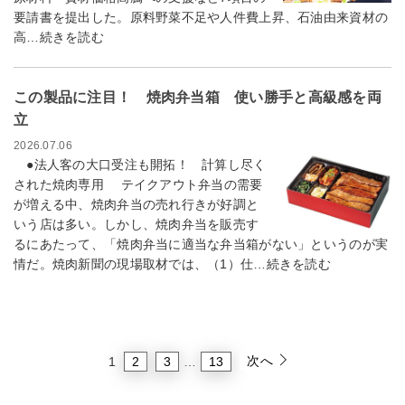
要請書を提出した。原料野菜不足や人件費上昇、石油由来資材の
高…続きを読む
この製品に注目！ 焼肉弁当箱 使い勝手と高級感を両
立
2026.07.06
●法人客の大口受注も開拓！ 計算し尽く
された焼肉専用 テイクアウト弁当の需要
が増える中、焼肉弁当の売れ行きが好調と
いう店は多い。しかし、焼肉弁当を販売す
るにあたって、「焼肉弁当に適当な弁当箱がない」というのが実
情だ。焼肉新聞の現場取材では、（1）仕…続きを読む
次へ
2
3
13
1
…