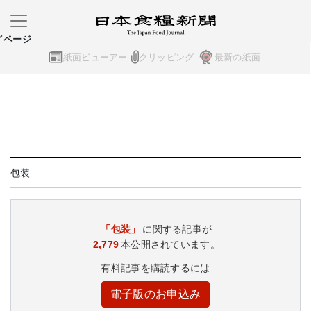
イページ
紙面ビューアー
クリッピング
最新の紙面
包装
「包装」
に関する記事が
2,779
本公開されています。
有料記事を購読するには
電子版のお申込み