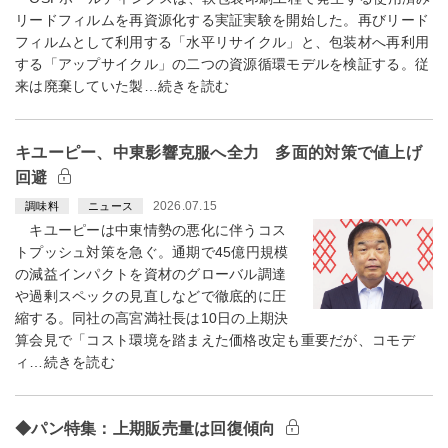
リードフィルムを再資源化する実証実験を開始した。再びリード
フィルムとして利用する「水平リサイクル」と、包装材へ再利用
する「アップサイクル」の二つの資源循環モデルを検証する。従
来は廃棄していた製…続きを読む
キユーピー、中東影響克服へ全力 多面的対策で値上げ
回避
2026.07.15
調味料
ニュース
キユーピーは中東情勢の悪化に伴うコス
トプッシュ対策を急ぐ。通期で45億円規模
の減益インパクトを資材のグローバル調達
や過剰スペックの見直しなどで徹底的に圧
縮する。同社の高宮満社長は10日の上期決
算会見で「コスト環境を踏まえた価格改定も重要だが、コモデ
ィ…続きを読む
◆パン特集：上期販売量は回復傾向