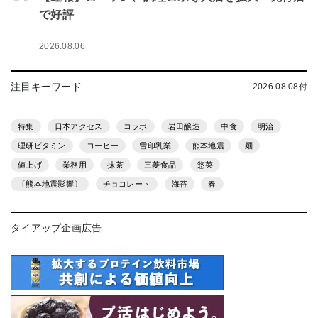
で好評
2026.08.06
注目キーワード
2026.08.08付
特集
日本アクセス
コラボ
岩田醸造
中食
明治
理研ビタミン
コーヒー
雪印乳業
熊本地震
麺
値上げ
業務用
抹茶
三菱食品
惣菜
〔熊本地震影響〕
チョコレート
海苔
春
タイアップ企画広告