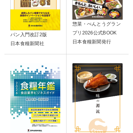
惣菜・べんとうグラン
プリ2026公式BOOK
パン入門改訂2版
日本食糧新聞発行
日本食糧新聞社