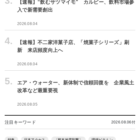
3.
【速報】“飲むサツマイモ” カルビー、飲料市場参
入で新需要創出
2026.08.04
4.
【速報】不二家洋菓子店、「焼菓子シリーズ」刷
新 来店頻度向上へ
2026.08.04
5.
エア・ウォーター、新体制で信頼回復を 企業風土
改革など最重要視
2026.08.05
注目キーワード
2026.08.06付
特集
日本アクセス
〔熊本地震影響〕
理研ビタミン