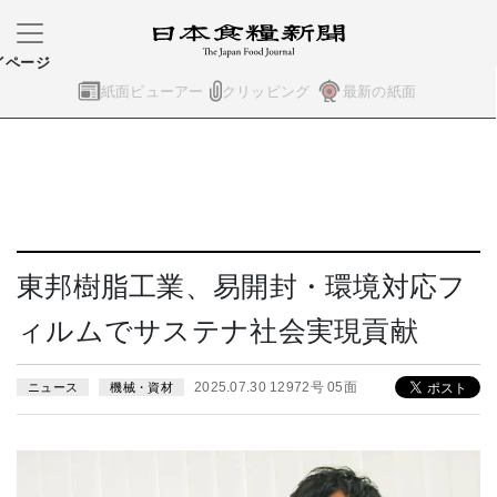
イページ
紙面ビューアー
クリッピング
最新の紙面
東邦樹脂工業、易開封・環境対応フ
ィルムでサステナ社会実現貢献
2025.07.30 12972号 05面
ニュース
機械・資材