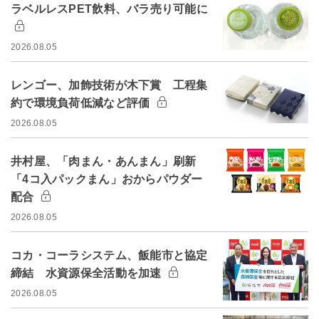
ラベルレスPET飲料、バラ売り可能に
2026.08.05
レンゴー、加飾技術が木下賞 工程集
約で環境負荷低減など評価
2026.08.05
井村屋、「肉まん・あんまん」刷新
「4コ入パックまん」おからパウダー
配合
2026.08.05
コカ・コーラシステム、飯能市と協定
締結 水資源保全活動を加速
2026.08.05