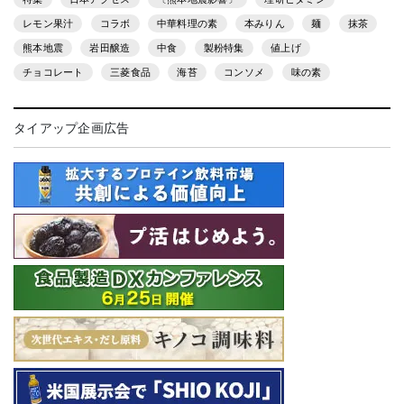
レモン果汁
コラボ
中華料理の素
本みりん
麺
抹茶
熊本地震
岩田醸造
中食
製粉特集
値上げ
チョコレート
三菱食品
海苔
コンソメ
味の素
タイアップ企画広告