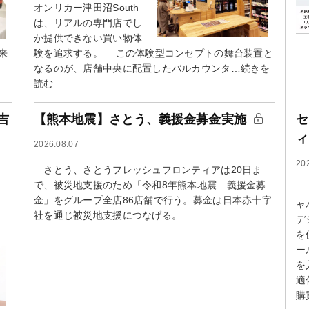
オンリカー津田沼South
は、リアルの専門店でし
か提供できない買い物体
来
験を追求する。 この体験型コンセプトの舞台装置と
なるのが、店舗中央に配置したバルカウンタ…続きを
読む
吉
【熊本地震】さとう、義援金募金実施
セ
ィ
2026.08.07
20
さとう、さとうフレッシュフロンティアは20日ま
で、被災地支援のため「令和8年熊本地震 義援金募
セ
金」をグループ全店86店舗で行う。募金は日本赤十字
ャ
社を通じ被災地支援につなげる。
デ
を
ー
を
適
購