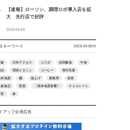
.
【速報】ローソン、調理ロボ導入店を拡
大 先行店で好評
2026.08.06
目キーワード
2026.08.08付
特集
日本アクセス
コラボ
岩田醸造
中食
明治
理研ビタミン
コーヒー
雪印乳業
熊本地震
麺
値上げ
業務用
抹茶
三菱食品
惣菜
〔熊本地震影響〕
チョコレート
海苔
春
イアップ企画広告