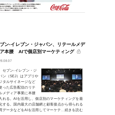
ブン-イレブン・ジャパン、リテールメデ
ア本腰 AIで個店別マーケティング
26.08.07
ブン-イレブン・ジ
パン（SEJ）はアプリや
ジタルサイネージなど
使った広告配信のリテ
ルメディア事業に本腰
入れる。AIを活用し、個店別のマーケティングを最
化する。国内最大の店舗網と顧客接点から得られる
買データなどをAIを活用してマーケテ…続きを読む