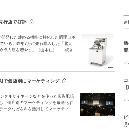
先行店で好評
速
cが開発した炒める機能に特化した調理ロボ
活
している。昨年7月に先行導入した「北大
め導入店を増やす。（山本仁） …続き
響
20
コ
AIで個店別にマーケティング
【
デジタルサイネージなどを使った広告配信
20
用し、個店別のマーケティングを最適化す
データなどをAIを活用してマーケティ…
ビ
月