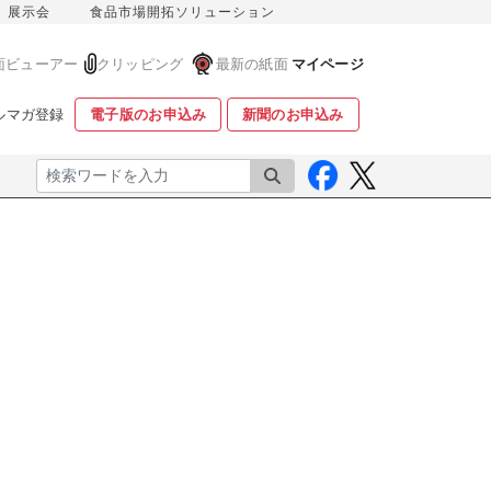
展示会
食品市場開拓ソリューション
面ビューアー
クリッピング
最新の紙面
マイページ
ルマガ登録
電子版のお申込み
新聞のお申込み
検索