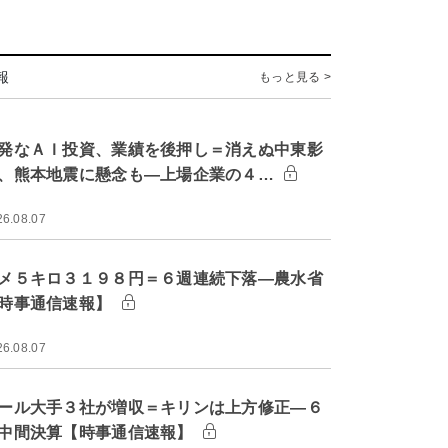
報
もっと見る >
発なＡＩ投資、業績を後押し＝消えぬ中東影
、熊本地震に懸念も―上場企業の４…
26.08.07
メ５キロ３１９８円＝６週連続下落―農水省
時事通信速報】
26.08.07
ール大手３社が増収＝キリンは上方修正―６
中間決算【時事通信速報】