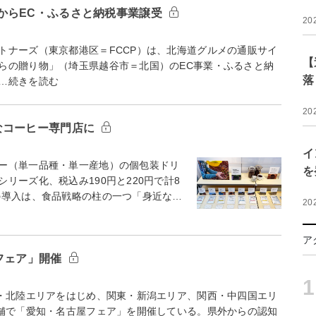
からEC・ふるさと納税事業譲受
20
ナーズ（東京都港区＝FCCP）は、北海道グルメの通販サイ
【
らの贈り物」（埼玉県越谷市＝北国）のEC事業・ふるさと納
落
…続きを読む
20
なコーヒー専門店に
イ
ー（単一品種・単一産地）の個包装ドリ
を
リーズ化、税込み190円と220円で計8
導入は、食品戦略の柱の一つ「身近な…
20
ア
フェア」開催
1
・北陸エリアをはじめ、関東・新潟エリア、関西・中四国エリ
店舗で「愛知・名古屋フェア」を開催している。県外からの認知