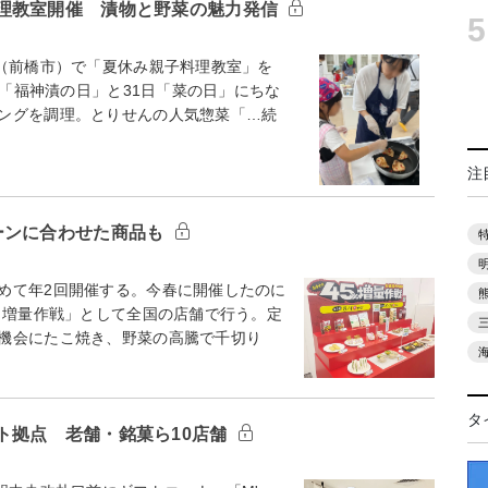
理教室開催 漬物と野菜の魅力発信
5
（前橋市）で「夏休み親子料理教室」を
日「福神漬の日」と31日「菜の日」にちな
ングを調理。とりせんの人気惣菜「…続
注
ーンに合わせた商品も
めて年2回開催する。今春に開催したのに
％増量作戦」として全国の店舗で行う。定
機会にたこ焼き、野菜の高騰で千切り
タ
ト拠点 老舗・銘菓ら10店舗