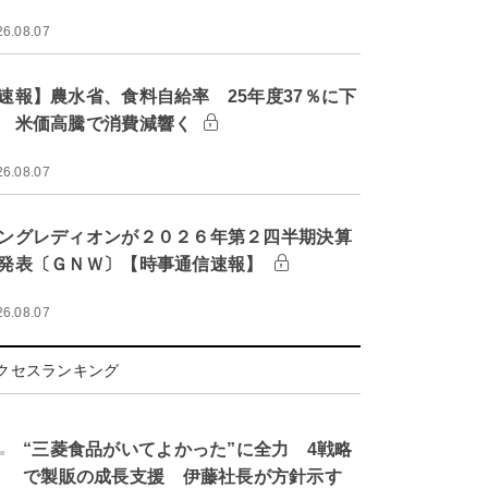
26.08.07
速報】農水省、食料自給率 25年度37％に下
 米価高騰で消費減響く
26.08.07
ングレディオンが２０２６年第２四半期決算
発表〔ＧＮＷ〕【時事通信速報】
26.08.07
クセスランキング
.
“三菱食品がいてよかった”に全力 4戦略
で製販の成長支援 伊藤社長が方針示す