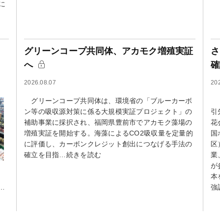
に
グリーンコープ共同体、アカモク増殖実証
さ
へ
確
2026.08.07
20
グリーンコープ共同体は、環境省の「ブルーカーボ
【
ン等の吸収源対策に係る大規模実証プロジェクト」の
引
補助事業に採択され、福岡県豊前市でアカモク藻場の
花
増殖実証を開始する。海藻によるCO2吸収量を定量的
国
に評価し、カーボンクレジット創出につなげる手法の
区
確立を目指…続きを読む
業
が
。
本
…
強