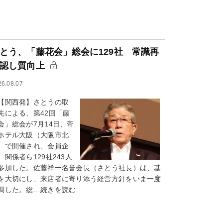
とう、「藤花会」総会に129社 常識再
認し質向上
26.08.07
関西発】さとうの取
先による、第42回「藤
会」総会が7月14日、帝
ホテル大阪（大阪市北
）で開催され、会員企
、関係者ら129社243人
参加した。佐藤祥一名誉会長（さとう社長）は、基
を大切にし、来店者に寄り添う経営方針をいま一度
調した。総…続きを読む