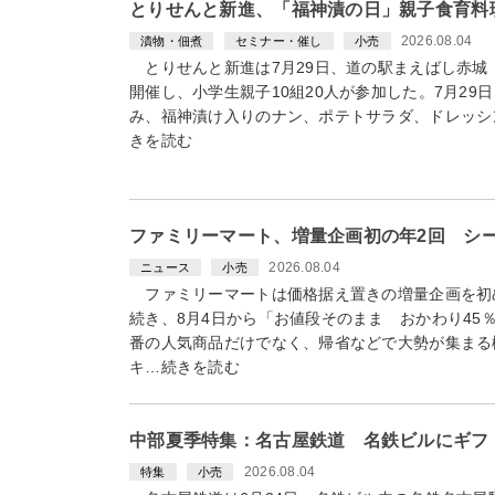
とりせんと新進、「福神漬の日」親子食育料
2026.08.04
漬物・佃煮
セミナー・催し
小売
とりせんと新進は7月29日、道の駅まえばし赤城
開催し、小学生親子10組20人が参加した。7月29
み、福神漬け入りのナン、ポテトサラダ、ドレッシ
きを読む
ファミリーマート、増量企画初の年2回 シ
2026.08.04
ニュース
小売
ファミリーマートは価格据え置きの増量企画を初
続き、8月4日から「お値段そのまま おかわり45
番の人気商品だけでなく、帰省などで大勢が集まる
キ…続きを読む
中部夏季特集：名古屋鉄道 名鉄ビルにギフ
2026.08.04
特集
小売