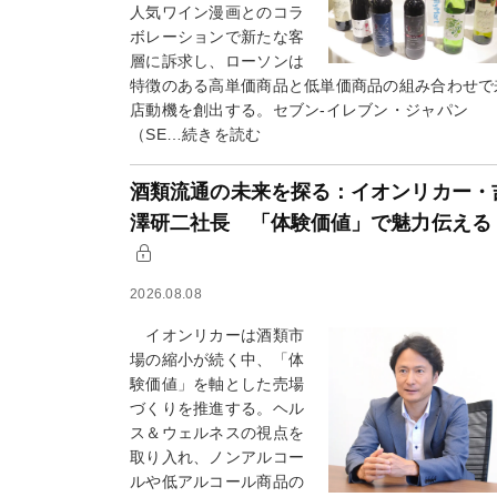
人気ワイン漫画とのコラ
ボレーションで新たな客
層に訴求し、ローソンは
特徴のある高単価商品と低単価商品の組み合わせで
店動機を創出する。セブン-イレブン・ジャパン
（SE…続きを読む
酒類流通の未来を探る：イオンリカー・
澤研二社長 「体験価値」で魅力伝える
2026.08.08
イオンリカーは酒類市
場の縮小が続く中、「体
験価値」を軸とした売場
づくりを推進する。ヘル
ス＆ウェルネスの視点を
取り入れ、ノンアルコー
ルや低アルコール商品の