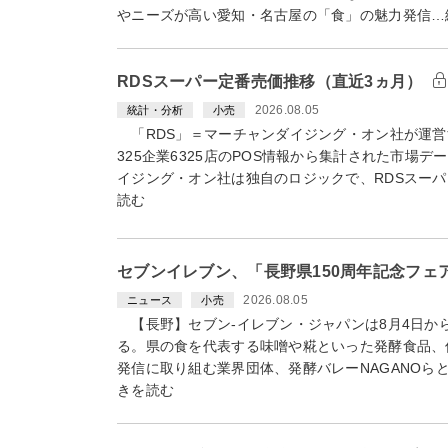
やニーズが高い愛知・名古屋の「食」の魅力発信…
RDSスーパー定番売価推移（直近3ヵ月）
2026.08.05
統計・分析
小売
「RDS」＝マーチャンダイジング・オン社が運営
325企業6325店のPOS情報から集計された
イジング・オン社は独自のロジックで、RDSスーパ
読む
セブンイレブン、「長野県150周年記念フェ
2026.08.05
ニュース
小売
【長野】セブン-イレブン・ジャパンは8月4日から
る。県の食を代表する味噌や糀といった発酵食品、
発信に取り組む業界団体、発酵バレーNAGANOら
きを読む