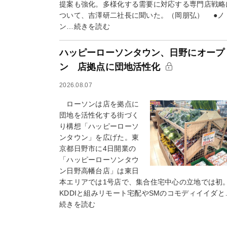
提案も強化。多様化する需要に対応する専門店戦略
ついて、吉澤研二社長に聞いた。（岡朋弘） ●ノ
ン…続きを読む
ハッピーローソンタウン、日野にオープ
ン 店拠点に団地活性化
2026.08.07
ローソンは店を拠点に
団地を活性化する街づく
り構想「ハッピーローソ
ンタウン」を広げた。東
京都日野市に4日開業の
「ハッピーローソンタウ
ン日野高幡台店」は東日
本エリアでは1号店で、集合住宅中心の立地では初
KDDIと組みリモート宅配やSMのコモディイイダと
続きを読む