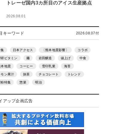
トレーゼ国内3カ所目のアイス生産拠点
2026.08.01
目キーワード
2026.08.07付
特集
日本アクセス
〔熊本地震影響〕
コラボ
理研ビタミン
麺
岩田醸造
値上げ
中食
熊本地震
コーヒー
雪印乳業
海苔
レモン果汁
抹茶
チョコレート
トレンド
製粉特集
惣菜
明治
イアップ企画広告