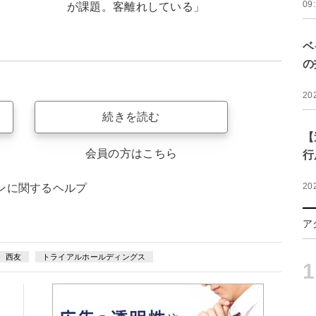
09
が課題。客離れしている」
ベ
の
20
続きを読む
【
会員の方はこちら
行
20
ンに関するヘルプ
ア
西友
トライアルホールディングス
1