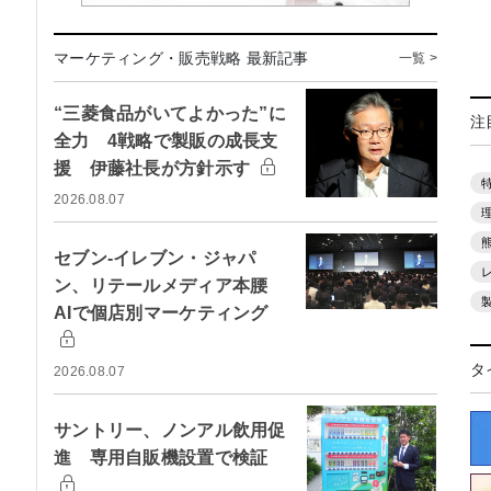
マーケティング・販売戦略 最新記事
一覧 >
“三菱食品がいてよかった”に
注
全力 4戦略で製販の成長支
援 伊藤社長が方針示す
2026.08.07
セブン-イレブン・ジャパ
ン、リテールメディア本腰
AIで個店別マーケティング
タ
2026.08.07
サントリー、ノンアル飲用促
進 専用自販機設置で検証