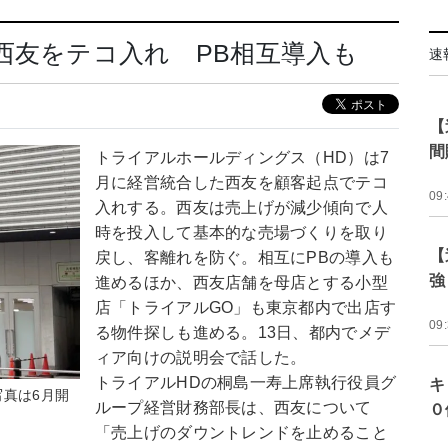
西友をテコ入れ PB相互導入も
速
【
間
トライアルホールディングス（HD）は7
月に経営統合した西友を顧客起点でテコ
09
入れする。西友は売上げが減少傾向で人
時を投入して基本的な売場づくりを取り
【
戻し、客離れを防ぐ。相互にPBの導入も
強
進めるほか、西友店舗を母店とする小型
店「トライアルGO」も東京都内で出店す
09
る物件探しも進める。13日、都内でメデ
ィア向けの説明会で話した。
トライアルHDの桐島一寿上席執行役員グ
キ
写真は6月開
ループ経営財務部長は、西友について
０
「売上げのダウントレンドを止めること