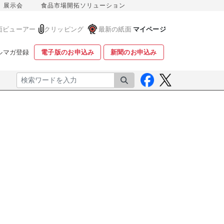
展示会
食品市場開拓ソリューション
面ビューアー
クリッピング
最新の紙面
マイページ
ルマガ登録
電子版のお申込み
新聞のお申込み
検索