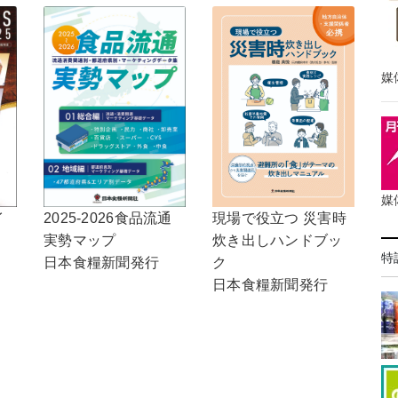
媒
媒
2025-2026食品流通
現場で役立つ 災害時
イ
実勢マップ
炊き出しハンドブッ
特
日本食糧新聞発行
ク
日本食糧新聞発行