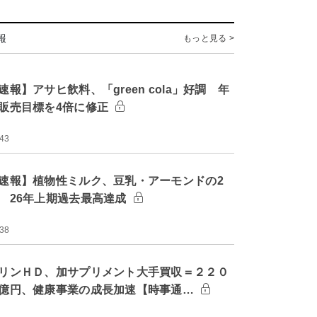
報
もっと見る >
速報】アサヒ飲料、「green cola」好調 年
販売目標を4倍に修正
:43
速報】植物性ミルク、豆乳・アーモンドの2
 26年上期過去最高達成
:38
リンＨＤ、加サプリメント大手買収＝２２０
億円、健康事業の成長加速【時事通…