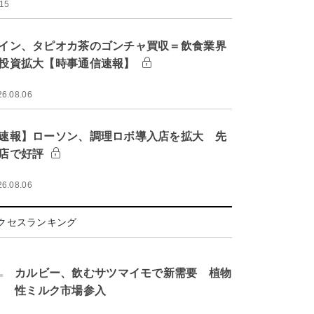
:15
イン、タピオカ茶のゴンチャ買収＝飲食業界
投資拡大【時事通信速報】
26.08.06
速報】ローソン、調理ロボ導入店を拡大 先
店で好評
26.08.06
クセスランキング
.
カルビー、飲むサツマイモで新需要 植物
性ミルク市場参入