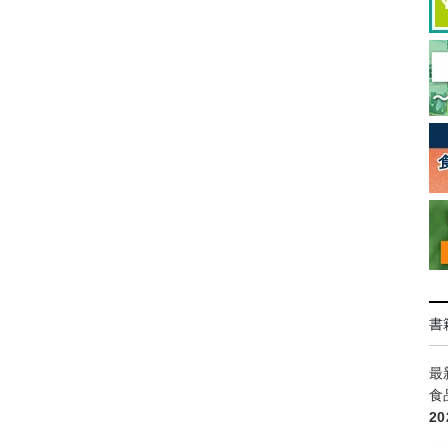
書
最
食
2