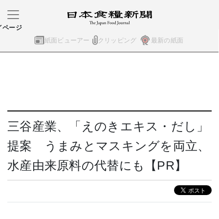
イページ
紙面ビューアー
クリッピング
最新の紙面
三谷産業、「えのきエキス・だし」
提案 うまみとマスキングを両立、
水産由来原料の代替にも【PR】