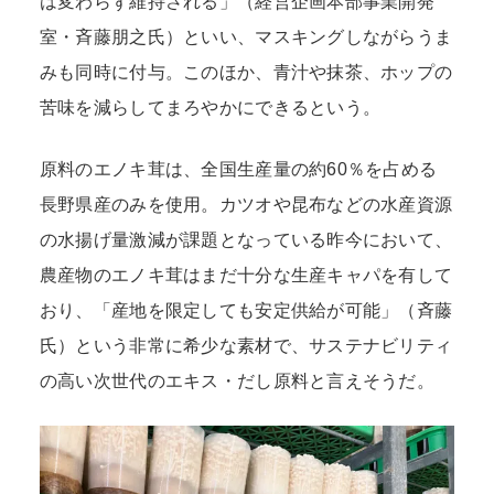
は変わらず維持される」（経営企画本部事業開発
室・斉藤朋之氏）といい、マスキングしながらうま
みも同時に付与。このほか、青汁や抹茶、ホップの
苦味を減らしてまろやかにできるという。
原料のエノキ茸は、全国生産量の約60％を占める
長野県産のみを使用。カツオや昆布などの水産資源
の水揚げ量激減が課題となっている昨今において、
農産物のエノキ茸はまだ十分な生産キャパを有して
おり、「産地を限定しても安定供給が可能」（斉藤
氏）という非常に希少な素材で、サステナビリティ
の高い次世代のエキス・だし原料と言えそうだ。