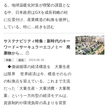
る。地球温暖化対策が喫緊の課題とな
る中、日本政府はGXを成長戦略の柱
に位置付け、産業構造の転換を後押し
している。特に…続きを読む
サステナビリティ特集：新時代のキー
ワード＝サーキュラーエコノミー 廃
棄物から…
2026.06.30
特集
総合
◆価値循環の経済構造を 大量生産
は限界 世界経済は今、構造そのもの
の転換点を迎えている。これまで主流
だった「大量生産・大量消費・大量廃
棄」という一方向型の経済モデルは、
資源制約や環境負荷の高まりを背景