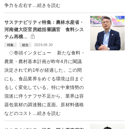
争力を左右す…続きを読む
サステナビリティ特集：農林水産省・
河南健大臣官房総括審議官 食料シス
テム再構…
2026.06.30
特集
総合
◇巻頭インタビュー 新たな食料・
農業・農村基本計画が昨年4月に閣議
決定されて約1年が経過した。この間
にも、食品業界をめぐる環境は目まぐ
るしく変化している。特に中東情勢の
混迷に伴うナフサ不足から、業界は容
器包装材の調達難に直面。原材料価格
などのコスト…続きを読む