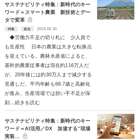
サステナビリティ特集：新時代のキー
ワード＝スマート農業 新技術とデー
タで変革
2026.06.30
特集
総合
◆労働力不足の切り札に 少人員で
も生産性 日本の農業は大きな転換点
を迎えている。農林水産省によると、
基幹的農業従事者は現在約116万人だ
が、20年後には約30万人まで減少する
見通しだ。平均年齢も68.7歳と高齢化
が進み、生産現場では担い手不足が深
刻…続きを読む
サステナビリティ特集：新時代のキー
ワード＝AI活用／DX 加速する“現場
実装…