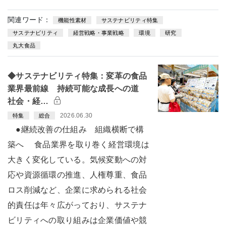
関連ワード：
機能性素材
サステナビリティ特集
サステナビリティ
経営戦略・事業戦略
環境
研究
丸大食品
◆サステナビリティ特集：変革の食品
業界最前線 持続可能な成長への道
社会・経…
2026.06.30
特集
総合
●継続改善の仕組み 組織横断で構
築へ 食品業界を取り巻く経営環境は
大きく変化している。気候変動への対
応や資源循環の推進、人権尊重、食品
ロス削減など、企業に求められる社会
的責任は年々広がっており、サステナ
ビリティへの取り組みは企業価値や競