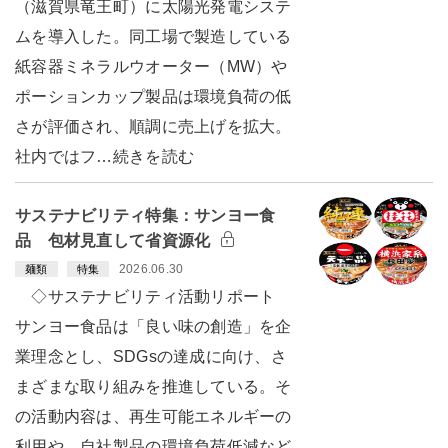
（滋賀県竜王町）に太陽光発電システ
ムを導入した。同工場で製造している
紙容器ミネラルウオーター（MW）や
ポーションカップ製品は環境負荷の低
さが評価され、順調に売上げを拡大。
社内ではフ…続きを読む
サステナビリティ特集：サンヨー食
品 包材見直して省資源化
2026.06.30
麺類
特集
◇サステナビリティ活動リポート
サンヨー食品は「良い味の創造」を企
業理念とし、SDGsの達成に向け、さ
まざまな取り組みを推進している。そ
の活動内容は、再生可能エネルギーの
利用や、自社製品の環境負荷低減など