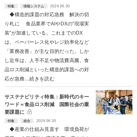
2026.06.30
特集
情報システム
◆構造的課題の対応急務 解決の切
り札に 食品業界でAIやDXの“現場実
装”が加速している。これまでのDX
は、ペーパーレス化やレジ効率化など
「業務改善」が主な目的だった。しか
し近年は、人手不足や物流費高騰、食
品ロス削減といった構造的課題への対
応が急務…続きを読む
サステナビリティ特集：新時代のキー
ワード＝食品ロス削減 国際社会の重
要課題に
2026.06.30
特集
総合
◆産業の仕組み見直す 環境負荷が