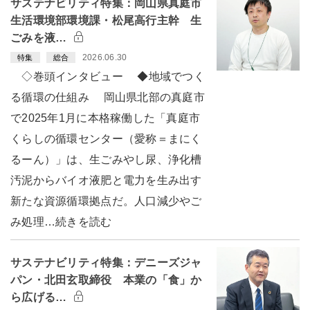
サステナビリティ特集：岡山県真庭市
生活環境部環境課・松尾高行主幹 生
ごみを液…
2026.06.30
特集
総合
◇巻頭インタビュー ◆地域でつく
る循環の仕組み 岡山県北部の真庭市
で2025年1月に本格稼働した「真庭市
くらしの循環センター（愛称＝まにく
るーん）」は、生ごみやし尿、浄化槽
汚泥からバイオ液肥と電力を生み出す
新たな資源循環拠点だ。人口減少やご
み処理…続きを読む
サステナビリティ特集：デニーズジャ
パン・北田玄取締役 本業の「食」か
ら広げる…