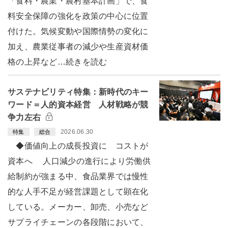
「食料・農業・農村基本計画」で、食
料安全保障の強化を政策の中心に位置
付けた。気候変動や国際情勢の変化に
加え、農業従事者の減少や生産資材価
格の上昇など…続きを読む
サステナビリティ特集：新時代のキー
ワード＝人的資本経営 人材戦略が競
争力左右
2026.06.30
特集
総合
◆価値向上の成長投資に コストが
資本へ 人口減少の進行により労働供
給制約が強まる中、食品業界では慢性
的な人手不足が経営課題として顕在化
している。メーカー、卸売、小売など
サプライチェーンの各段階において、