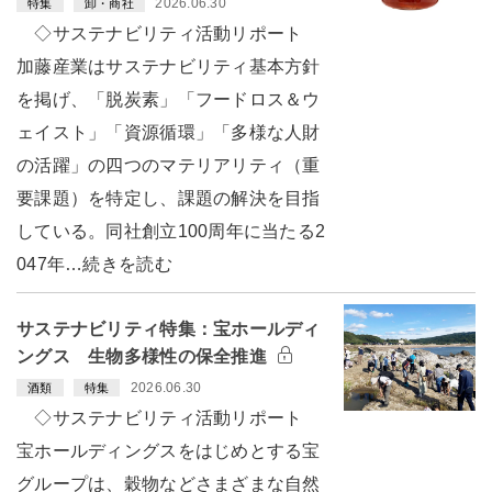
2026.06.30
特集
卸・商社
◇サステナビリティ活動リポート
加藤産業はサステナビリティ基本方針
を掲げ、「脱炭素」「フードロス＆ウ
ェイスト」「資源循環」「多様な人財
の活躍」の四つのマテリアリティ（重
要課題）を特定し、課題の解決を目指
している。同社創立100周年に当たる2
047年…続きを読む
サステナビリティ特集：宝ホールディ
ングス 生物多様性の保全推進
2026.06.30
酒類
特集
◇サステナビリティ活動リポート
宝ホールディングスをはじめとする宝
グループは、穀物などさまざまな自然