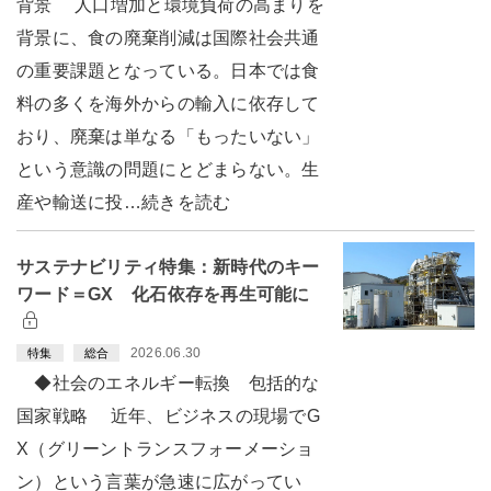
背景 人口増加と環境負荷の高まりを
背景に、食の廃棄削減は国際社会共通
の重要課題となっている。日本では食
料の多くを海外からの輸入に依存して
おり、廃棄は単なる「もったいない」
という意識の問題にとどまらない。生
産や輸送に投…続きを読む
サステナビリティ特集：新時代のキー
ワード＝GX 化石依存を再生可能に
2026.06.30
特集
総合
◆社会のエネルギー転換 包括的な
国家戦略 近年、ビジネスの現場でG
X（グリーントランスフォーメーショ
ン）という言葉が急速に広がってい