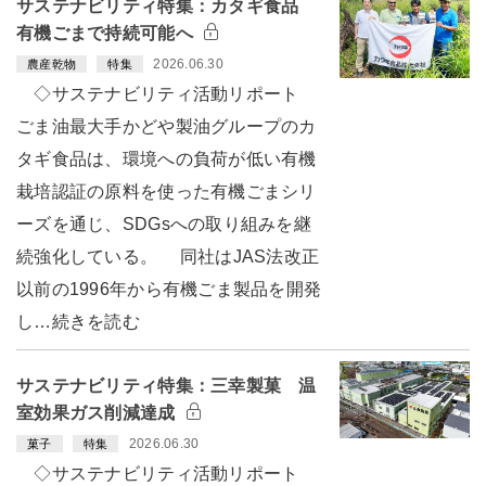
サステナビリティ特集：カタギ食品
有機ごまで持続可能へ
2026.06.30
農産乾物
特集
◇サステナビリティ活動リポート
ごま油最大手かどや製油グループのカ
タギ食品は、環境への負荷が低い有機
栽培認証の原料を使った有機ごまシリ
ーズを通じ、SDGsへの取り組みを継
続強化している。 同社はJAS法改正
以前の1996年から有機ごま製品を開発
し…続きを読む
サステナビリティ特集：三幸製菓 温
室効果ガス削減達成
2026.06.30
菓子
特集
◇サステナビリティ活動リポート