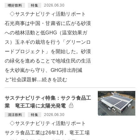
2026.06.30
嗜好飲料
特集
◇サステナビリティ活動リポート
石光商事は中国・甘粛省に広がる砂漠
への植林活動と低GHG（温室効果ガ
ス）玉ネギの栽培を行う「グリーンロ
ードプロジェクト」を開始した。砂漠
の緑化を進めることで地域住民の生活
を大砂嵐から守り、GHG排出削減
と“社会課題解…続きを読む
サステナビリティ特集：サクラ食品工
業 竜王工場に太陽光発電
2026.06.30
清涼飲料
特集
◇サステナビリティ活動リポート
サクラ食品工業は26年1月、竜王工場