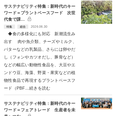
サステナビリティ特集：新時代のキー
ワード＝プラントベースフード 次世
代食で課…
2026.06.30
特集
総合
◆食の多様化にも対応 新潮流生み
出す 肉や魚介類、チーズやミルク、
バターなどの乳製品、さらには卵やだ
し（フォンやカツオだし、豚骨など）
などの幅広い動物性食品を、大豆やエ
ンドウ豆、海藻、野菜・果実などの植
物性食品で再現するプラントベースフ
ード（PBF…続きを読む
サステナビリティ特集：新時代のキー
ワード＝フェアトレード 生産者を未