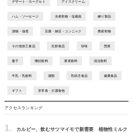
デザート・ヨーグルト
アイスクリーム
ハム・ソーセージ
水産乾物・塩蔵他
練り製品
漬物・佃煮
豆腐・納豆・コンニャク
農産乾物
その他加工食品
生鮮食品
珍味
惣菜
菓子
嗜好飲料
果実飲料
清涼飲料
牛乳・乳飲料
酒類
乳幼児食品
健康食品
ギフト
非常食・介護食他
アクセスランキング
1.
カルビー、飲むサツマイモで新需要 植物性ミルク