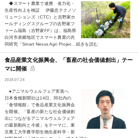
◆スマート農業で連携 省力化・
生産性向上を検証 伊藤忠テクノソ
リューションズ（CTC）と吉野家ホ
ールディングスグループの吉野家フ
ァーム福島（吉野家FF）は、福島県
白河市表郷地区でスマート農業の共
同研究「Smart Nexus Agri Projec…続きを読む
食品産業文化振興会、「畜産の社会価値創出」テー
マに開催
2026.07.24
●アニマルウェルフェア実装へ
日本食糧新聞社は14日、同社内の
「食情報館」で食品産業文化振興会
を開催。「畜産の新たな社会価値創
出につながるアニマルウェルフェア
の最新動向と今後」をテーマに、東
京農工大学農学部生物生産科学・新