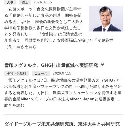
2026.07.15
人事
総合
安藤スポーツ・食文化振興財団が主宰す
る「食創会～新しい食品の創造・開発を奨
める会」は6日、同会の新会長として大阪大
学特別栄誉教授の坂口志文氏が就任したこ
とを発表した。 「食創会」は日清食品の
創業者で、同財団を創設した安藤百福氏が掲げた「食創為世
（食…続きを読む
雪印メグミルク、GHG排出量低減へ実証研究
2026.07.15
牛乳・乳飲料
ニュース
雪印メグミルクは7日、酪農場由来の温室効果ガス（GHG）排
出量低減と乳生産パフォーマンスの向上へ向けた取り組みを開始
すると発表した。同日に、農業栄養ソリューションを提供する世
界的企業Alltechグループの日本法人Alltech Japanと連携協定…
続きを読む
ダイドーグループ未来共創研究所、東洋大学と共同研究