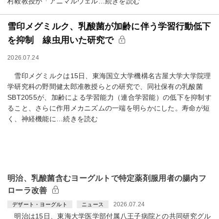
村毅教授が「アニマルウェル…続きを読む
雪印メグミルク、乳酸菌が加齢に伴う学習行動低下
を抑制 線虫用いた研究で
2026.07.24
雪印メグミルクは15日、東海国立大学機構名古屋大学大学院理
学研究科の野間健太郎准教授らとの研究で、同社保有の乳酸菌
SBT2055が、加齢による学習能力（連合学習能）の低下を抑制す
ること、さらに作用メカニズムの一端を明らかにした。寿命が短
く、神経機能に…続きを読む
明治、乳酸菌含むヨーグルトで特定薬剤服用者の腸内フ
ローラ改善
2026.07.24
デザート・ヨーグルト
ニュース
明治は15日、東海大学医学部付属八王子病院との共同研究グル