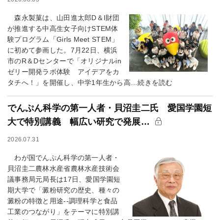
森永製菓は、山田進太郎D＆I財団
が推進する中高生女子向けSTEM体
験プログラム「Girls Meet STEM」
に初めて参画した。7月22日、横浜
市のR＆Dセンターで「オリジナルin
ゼリー開発ラボ体験 アイデアをカ
タチへ！」を開催し、中学1年生から高…続きを読む
でんぷん科学の第一人者・貝沼圭二氏 愛国学園短
大で特別講義 幅広い研究で発展…
2026.07.31
わが国でんぷん科学の第一人者・
貝沼圭二農林水産省農林水産技術会
議事務局元局長は17日、愛国学園短
期大学で「澱粉研究の歴史、種々の
澱粉の特徴と用途--調理科学と食品
工業のつながり」をテーマに特別講