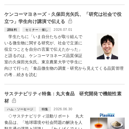
ケンコーマヨネーズ・久保田光矢氏、「研究は社会で役
立つ」学生向け講演で伝える
2026.07.01
調味料
セミナー・催し
学生たちに「いま自分たちが取り組んで
いる微生物に関する研究が、社会で立派に
役立つことを自分の言葉で伝えたかった」
と語るのは、ケンコーマヨネーズ品質保証
室の久保田光矢氏。東京農業大学で学生に
向けて行った「食品微生物の調査・研究から見えてくる品質管理
の考…続きを読む
サステナビリティ特集：丸大食品 研究開発で機能性素
材
2026.06.30
ハム・ソーセージ
特集
◇サステナビリティ活動リポート 丸大
食品は、「地球環境や社会問題の解決を人
類共通の課題と認識し、『わんぱくでもい