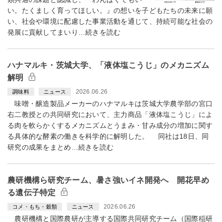
い。たくましく育ってほしい。』の想いを子どもたちの未来に願
い、社会や環境に配慮した事業活動を通じて、持続可能な社会の
発展に貢献してまいり…続きを読む
ハナマルキ・茨城大学、「液体塩こうじ」のメカニズム
解明
2026.06.26
調味料
ニュース
味噌・醸造製品メーカーのハナマルキは茨城大学農学部の宮口
右二教授との共同研究において、主力商品「液体塩こうじ」によ
る肉を軟らかくするメカニズムとうまみ・甘み成分の増加に関す
る具体的な酵素の働きを科学的に解明した。 同社は18日、同
研究の成果をまとめ…続きを読む
農研機構ら研究チーム、暑さ強いイネ開発へ 開花早め
る遺伝子特定
2026.06.26
コメ・もち・穀類
ニュース
農研機構と国際農研が主導する国際共同研究チーム（国際稲研