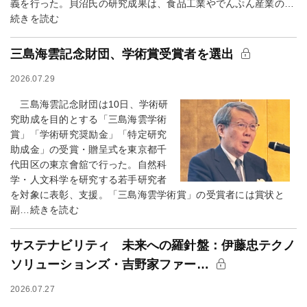
義を行った。貝沼氏の研究成果は、食品工業やでんぷん産業の…
続きを読む
三島海雲記念財団、学術賞受賞者を選出
2026.07.29
三島海雲記念財団は10日、学術研
究助成を目的とする「三島海雲学術
賞」「学術研究奨励金」「特定研究
助成金」の受賞・贈呈式を東京都千
代田区の東京會舘で行った。自然科
学・人文科学を研究する若手研究者
を対象に表彰、支援。「三島海雲学術賞」の受賞者には賞状と
副…続きを読む
サステナビリティ 未来への羅針盤：伊藤忠テクノ
ソリューションズ・吉野家ファー…
2026.07.27