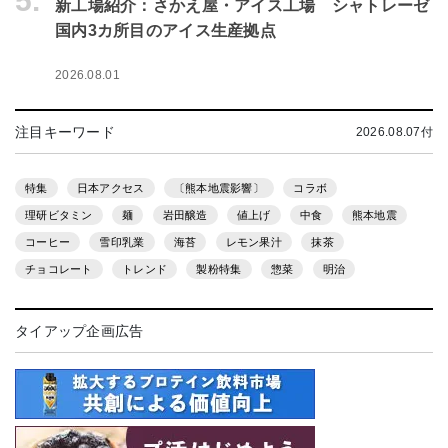
5.
新工場紹介：さかえ屋・アイス工場 シャトレーゼ
国内3カ所目のアイス生産拠点
2026.08.01
注目キーワード
2026.08.07付
特集
日本アクセス
〔熊本地震影響〕
コラボ
理研ビタミン
麺
岩田醸造
値上げ
中食
熊本地震
コーヒー
雪印乳業
海苔
レモン果汁
抹茶
チョコレート
トレンド
製粉特集
惣菜
明治
タイアップ企画広告