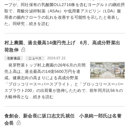
ープが、同社保有の乳酸菌OLL2716株を含むヨーグルトの継続摂
取で、胃酸分泌抑制薬（ASAs）や低用量アスピリン（LDA）服
用者の腸内フローラの乱れを改善する可能性を示したと発表し
た。同研究…続きを読む
村上農園、過去最高14億円売上げ 6月、高成分野菜出
荷急伸
2026.07.22
生鮮食品
ニュース
発芽野菜トップ村上農園の26年6月の月間
売上高は、過去最高の14億5600万円を達
成。健康志向の高まりによる高成分野菜
「ブロッコリースーパースプライト」と「ブロッコリースーパー
スプラウト200」の出荷量が急伸したためで、前年同月比56％の
大幅伸長とな…続きを読む
食創会、新会長に坂口志文氏就任 小泉純一郎氏は名誉
会長