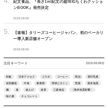
4.
紀文食品、『長さ1m!紀文の超!BIGちくわクッショ
ンBOOK』発売決定
2026.08.06
5.
【速報】タリーズコーヒージャパン、初のベーカリ
ー導入新店舗オープン
2026.08.06
注目キーワード
2026.08.09付
特集
日本アクセス
コラボ
コーヒー
明治
雪印乳業
岩田醸造
中食
業務用
理研ビタミン
惣菜
熊本地震
麺
春
値上げ
抹茶
三菱食品
〔熊本地震影響〕
味の素
チョコレート