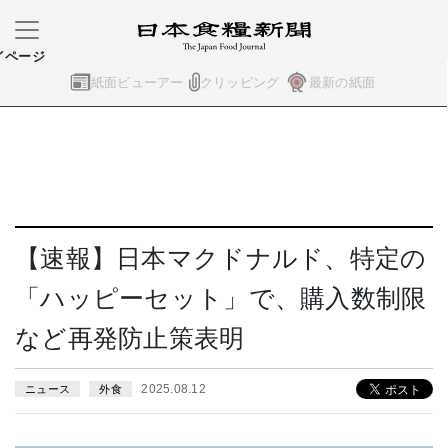
イページ
紙面ビューアー
クリッピング
最新の紙面
【速報】日本マクドナルド、特定の
「ハッピーセット」で、購入数制限
など再発防止策表明
2025.08.12
ニュース
外食