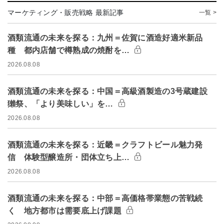
マーケティング・販売戦略 最新記事
一覧 >
酒類流通の未来を探る：九州＝佐賀に酒造好適米新品
種 都内店舗で樽熟成の焼酎を…
2026.08.08
酒類流通の未来を探る：中国＝高級酒製造の3号蔵建設
獺祭、「より美味しい」を…
2026.08.08
酒類流通の未来を探る：近畿＝クラフトビール魅力発
信 体験型醸造所・団体立ち上…
2026.08.08
酒類流通の未来を探る：中部＝高価格帯業態の苦戦続
く 地方都市は需要底上げ課題