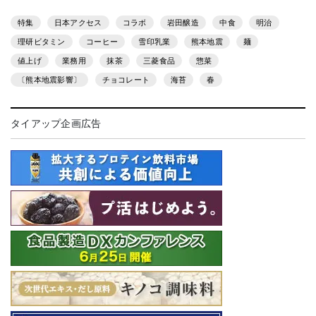
特集
日本アクセス
コラボ
岩田醸造
中食
明治
理研ビタミン
コーヒー
雪印乳業
熊本地震
麺
値上げ
業務用
抹茶
三菱食品
惣菜
〔熊本地震影響〕
チョコレート
海苔
春
タイアップ企画広告