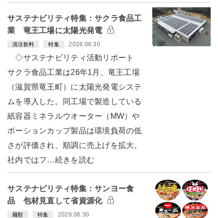
サステナビリティ特集：サクラ食品工
業 竜王工場に太陽光発電
2026.06.30
清涼飲料
特集
◇サステナビリティ活動リポート
サクラ食品工業は26年1月、竜王工場
（滋賀県竜王町）に太陽光発電システ
ムを導入した。同工場で製造している
紙容器ミネラルウオーター（MW）や
ポーションカップ製品は環境負荷の低
さが評価され、順調に売上げを拡大。
社内ではフ…続きを読む
サステナビリティ特集：サンヨー食
品 包材見直して省資源化
2026.06.30
麺類
特集