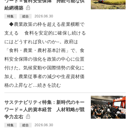
ワード＝食料安全保障 持続可能な供
給網構築
2026.06.30
特集
総合
◆農業政策の枠を超える産業横断で
支える 食料を安定的に確保し続ける
にはどうすれば良いのか--。政府は
「食料・農業・農村基本計画」で、食
料安全保障の強化を政策の中心に位置
付けた。気候変動や国際情勢の変化に
加え、農業従事者の減少や生産資材価
格の上昇など…続きを読む
サステナビリティ特集：新時代のキー
ワード＝人的資本経営 人材戦略が競
争力左右
2026.06.30
特集
総合