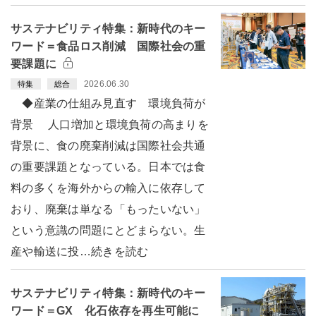
サステナビリティ特集：新時代のキー
ワード＝食品ロス削減 国際社会の重
要課題に
2026.06.30
特集
総合
◆産業の仕組み見直す 環境負荷が
背景 人口増加と環境負荷の高まりを
背景に、食の廃棄削減は国際社会共通
の重要課題となっている。日本では食
料の多くを海外からの輸入に依存して
おり、廃棄は単なる「もったいない」
という意識の問題にとどまらない。生
産や輸送に投…続きを読む
サステナビリティ特集：新時代のキー
ワード＝GX 化石依存を再生可能に