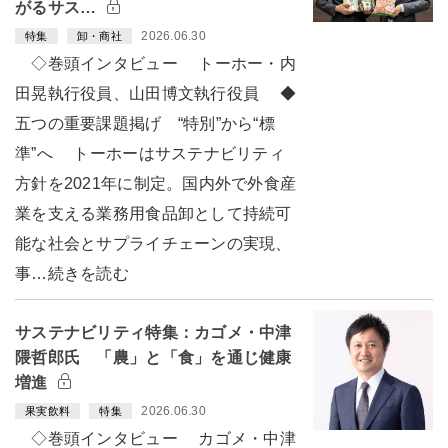
がるサス…
2026.06.30
特集
卸・商社
◇巻頭インタビュー トーホー・内
田晃執行役員、山田博文執行役員 ◆
五つの重要課題掲げ “特別”から“標
準”へ トーホーはサステナビリティ
方針を2021年に制定。国内外で外食産
業を支える業務用食品卸として持続可
能な社会とサプライチェーンの実現、
事…続きを読む
サステナビリティ特集：カゴメ・中津
隈哲郎氏 「農」と「食」を通じ健康
増進
2026.06.30
果実飲料
特集
◇巻頭インタビュー カゴメ・中津