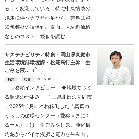
るしく変化している。特に中東情勢の
混迷に伴うナフサ不足から、業界は容
器包装材の調達難に直面。原材料価格
などのコスト…続きを読む
サステナビリティ特集：岡山県真庭市
生活環境部環境課・松尾高行主幹 生
ごみを液…
2026.06.30
特集
総合
◇巻頭インタビュー ◆地域でつく
る循環の仕組み 岡山県北部の真庭市
で2025年1月に本格稼働した「真庭市
くらしの循環センター（愛称＝まにく
るーん）」は、生ごみやし尿、浄化槽
汚泥からバイオ液肥と電力を生み出す