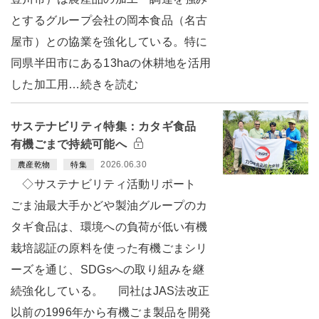
とするグループ会社の岡本食品（名古
屋市）との協業を強化している。特に
同県半田市にある13haの休耕地を活用
した加工用…続きを読む
サステナビリティ特集：カタギ食品
有機ごまで持続可能へ
2026.06.30
農産乾物
特集
◇サステナビリティ活動リポート
ごま油最大手かどや製油グループのカ
タギ食品は、環境への負荷が低い有機
栽培認証の原料を使った有機ごまシリ
ーズを通じ、SDGsへの取り組みを継
続強化している。 同社はJAS法改正
以前の1996年から有機ごま製品を開発