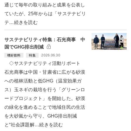
通じて毎年の取り組みと成果を公表し
ていたが、25年からは「サステナビリ
テ…続きを読む
サステナビリティ特集：石光商事 中
国でGHG排出削減
2026.06.30
嗜好飲料
特集
◇サステナビリティ活動リポート
石光商事は中国・甘粛省に広がる砂漠
への植林活動と低GHG（温室効果ガ
ス）玉ネギの栽培を行う「グリーンロ
ードプロジェクト」を開始した。砂漠
の緑化を進めることで地域住民の生活
を大砂嵐から守り、GHG排出削減
と“社会課題解…続きを読む