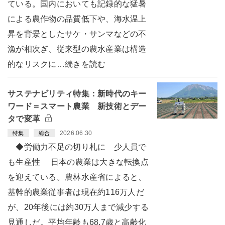
ている。国内においても記録的な猛暑
による農作物の品質低下や、海水温上
昇を背景としたサケ・サンマなどの不
漁が相次ぎ、従来型の農水産業は構造
的なリスクに…続きを読む
サステナビリティ特集：新時代のキー
ワード＝スマート農業 新技術とデー
タで変革
2026.06.30
特集
総合
◆労働力不足の切り札に 少人員で
も生産性 日本の農業は大きな転換点
を迎えている。農林水産省によると、
基幹的農業従事者は現在約116万人だ
が、20年後には約30万人まで減少する
見通しだ。平均年齢も68.7歳と高齢化