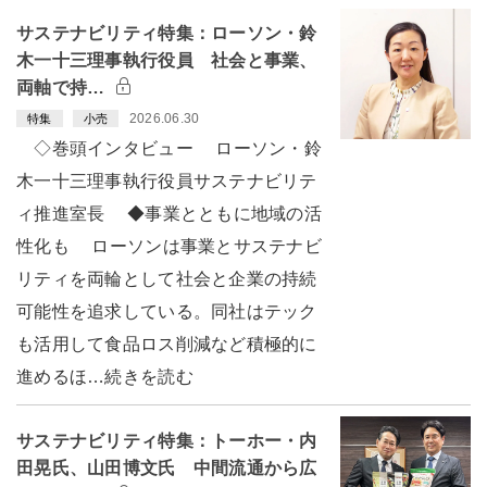
サステナビリティ特集：ローソン・鈴
木一十三理事執行役員 社会と事業、
両軸で持…
2026.06.30
特集
小売
◇巻頭インタビュー ローソン・鈴
木一十三理事執行役員サステナビリテ
ィ推進室長 ◆事業とともに地域の活
性化も ローソンは事業とサステナビ
リティを両輪として社会と企業の持続
可能性を追求している。同社はテック
も活用して食品ロス削減など積極的に
進めるほ…続きを読む
サステナビリティ特集：トーホー・内
田晃氏、山田博文氏 中間流通から広