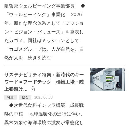
隈哲郎ウェルビーイング事業部長 ◆
「ウェルビーイング」事業化 2026
年、新たな理念体系として「ミッショ
ン・ビジョン・バリューズ」を発表し
たカゴメ。同社はミッションとして
「カゴメグループは、人が自然を、自
然が人を…続きを読む
サステナビリティ特集：新時代のキー
ワード＝フードテック 植物工場・陸
上養殖け…
2026.06.30
特集
総合
◆次世代食料インフラ構築 成長戦
略の中核 地球温暖化の進行に伴い、
異常気象や海洋環境の激変が常態化し