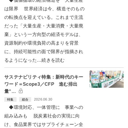
◆価値循環の経済構造を 大量生産
は限界 世界経済は今、構造そのもの
の転換点を迎えている。これまで主流
だった「大量生産・大量消費・大量廃
棄」という一方向型の経済モデルは、
資源制約や環境負荷の高まりを背景
に、持続可能性の面で限界が指摘され
るようになった…続きを読む
サステナビリティ特集：新時代のキー
ワード＝Scope3／CFP 進む排出
量“…
2026.06.30
特集
総合
◆環境対応、一体管理に 事業への
組み込みも 脱炭素社会の実現に向
け、食品業界ではサプライチェーン全