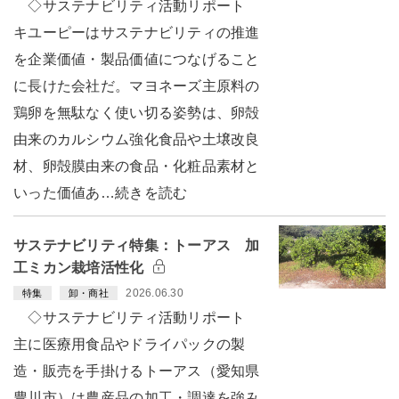
◇サステナビリティ活動リポート
キユーピーはサステナビリティの推進
を企業価値・製品価値につなげること
に長けた会社だ。マヨネーズ主原料の
鶏卵を無駄なく使い切る姿勢は、卵殻
由来のカルシウム強化食品や土壌改良
材、卵殻膜由来の食品・化粧品素材と
いった価値あ…続きを読む
サステナビリティ特集：トーアス 加
工ミカン栽培活性化
2026.06.30
特集
卸・商社
◇サステナビリティ活動リポート
主に医療用食品やドライパックの製
造・販売を手掛けるトーアス（愛知県
豊川市）は農産品の加工・調達を強み