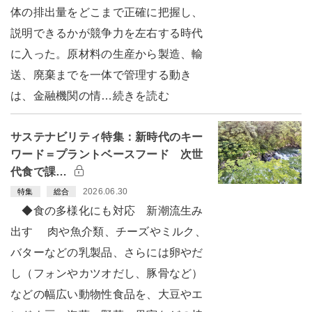
体の排出量をどこまで正確に把握し、
説明できるかが競争力を左右する時代
に入った。原材料の生産から製造、輸
送、廃棄までを一体で管理する動き
は、金融機関の情…続きを読む
サステナビリティ特集：新時代のキー
ワード＝プラントベースフード 次世
代食で課…
2026.06.30
特集
総合
◆食の多様化にも対応 新潮流生み
出す 肉や魚介類、チーズやミルク、
バターなどの乳製品、さらには卵やだ
し（フォンやカツオだし、豚骨など）
などの幅広い動物性食品を、大豆やエ