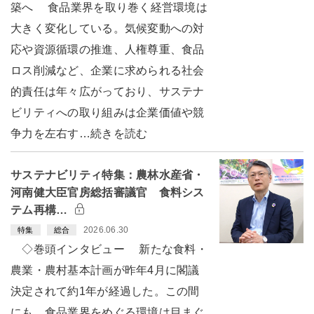
築へ 食品業界を取り巻く経営環境は
大きく変化している。気候変動への対
応や資源循環の推進、人権尊重、食品
ロス削減など、企業に求められる社会
的責任は年々広がっており、サステナ
ビリティへの取り組みは企業価値や競
争力を左右す…続きを読む
サステナビリティ特集：農林水産省・
河南健大臣官房総括審議官 食料シス
テム再構…
2026.06.30
特集
総合
◇巻頭インタビュー 新たな食料・
農業・農村基本計画が昨年4月に閣議
決定されて約1年が経過した。この間
にも、食品業界をめぐる環境は目まぐ