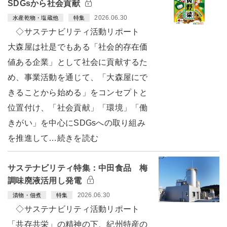
SDGsから社会貢献
2026.06.30
水産乾物・塩蔵他
特集
◇サステナビリティ活動リポート
大森屋は社是でもある「社会的存在価
値ある企業」として社会に貢献するた
め、事業活動を通じて、「大森屋にで
きることから始める」をコンセプトと
位置付け、「社会貢献」「環境」「働
きがい」を中心にSDGsへの取り組み
を推進して…続きを読む
サステナビリティ特集：中田食品 梅
調味廃液活用し発電
2026.06.30
漬物・佃煮
特集
◇サステナビリティ活動リポート
「共存共栄」の精神の下、紀州特産の