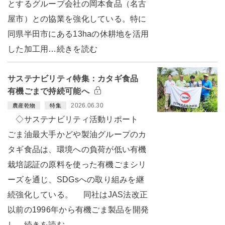
とするグループ会社の岡本食品（名古
屋市）との協業を強化している。特に
同県半田市にある13haの休耕地を活用
した加工用…続きを読む
サステナビリティ特集：カタギ食品
有機ごまで持続可能へ
2026.06.30
農産乾物
特集
◇サステナビリティ活動リポート
ごま油最大手かどや製油グループのカ
タギ食品は、環境への負荷が低い有機
栽培認証の原料を使った有機ごまシリ
ーズを通じ、SDGsへの取り組みを継
続強化している。 同社はJAS法改正
以前の1996年から有機ごま製品を開発
し…続きを読む