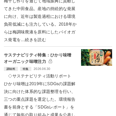
梅干し作りを通じて地域振興に貢献し
てきた中田食品。産地の持続的な発展
に向け、近年は製造過程における環境
負荷低減にも注力している。2018年か
らは梅調味廃液を原料にしたバイオガ
ス発電を…続きを読む
サステナビリティ特集：ひかり味噌
オーガニック味噌注力
2026.06.30
調味料
特集
◇サステナビリティ活動リポート
ひかり味噌は2019年にSDGsの課題解
決に向けた体系的な課題整理を行い、
三つの重点課題を選定した。環境報告
書を前身とする「SDGsレポート」を
通じて毎年の取り組みと成果を公表し