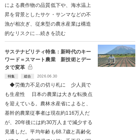
による農作物の品質低下や、海水温上
昇を背景としたサケ・サンマなどの不
漁が相次ぎ、従来型の農水産業は構造
的なリスクに…続きを読む
サステナビリティ特集：新時代のキー
ワード＝スマート農業 新技術とデー
タで変革
2026.06.30
特集
総合
◆労働力不足の切り札に 少人員で
も生産性 日本の農業は大きな転換点
を迎えている。農林水産省によると、
基幹的農業従事者は現在約116万人だ
が、20年後には約30万人まで減少する
見通しだ。平均年齢も68.7歳と高齢化