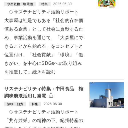
2026.06.30
水産乾物・塩蔵他
特集
◇サステナビリティ活動リポート
大森屋は社是でもある「社会的存在価
値ある企業」として社会に貢献するた
め、事業活動を通じて、「大森屋にで
きることから始める」をコンセプトと
位置付け、「社会貢献」「環境」「働
きがい」を中心にSDGsへの取り組み
を推進して…続きを読む
サステナビリティ特集：中田食品 梅
調味廃液活用し発電
2026.06.30
漬物・佃煮
特集
◇サステナビリティ活動リポート
「共存共栄」の精神の下、紀州特産の