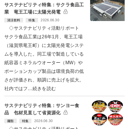
サステナビリティ特集：サクラ食品工
業 竜王工場に太陽光発電
2026.06.30
清涼飲料
特集
◇サステナビリティ活動リポート
サクラ食品工業は26年1月、竜王工場
（滋賀県竜王町）に太陽光発電システ
ムを導入した。同工場で製造している
紙容器ミネラルウオーター（MW）や
ポーションカップ製品は環境負荷の低
さが評価され、順調に売上げを拡大。
社内ではフ…続きを読む
サステナビリティ特集：サンヨー食
品 包材見直して省資源化
2026.06.30
麺類
特集
◇サステナビリティ活動リポート