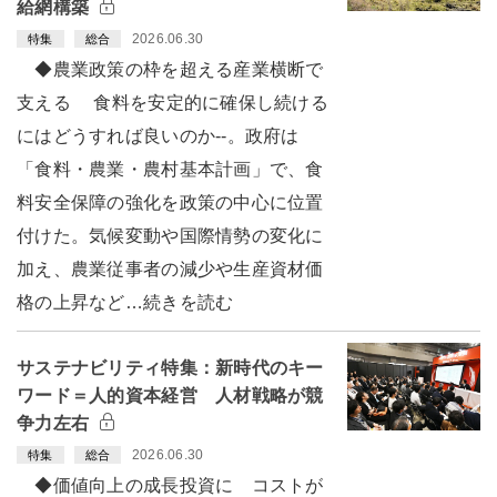
給網構築
2026.06.30
特集
総合
◆農業政策の枠を超える産業横断で
支える 食料を安定的に確保し続ける
にはどうすれば良いのか--。政府は
「食料・農業・農村基本計画」で、食
料安全保障の強化を政策の中心に位置
付けた。気候変動や国際情勢の変化に
加え、農業従事者の減少や生産資材価
格の上昇など…続きを読む
サステナビリティ特集：新時代のキー
ワード＝人的資本経営 人材戦略が競
争力左右
2026.06.30
特集
総合
◆価値向上の成長投資に コストが