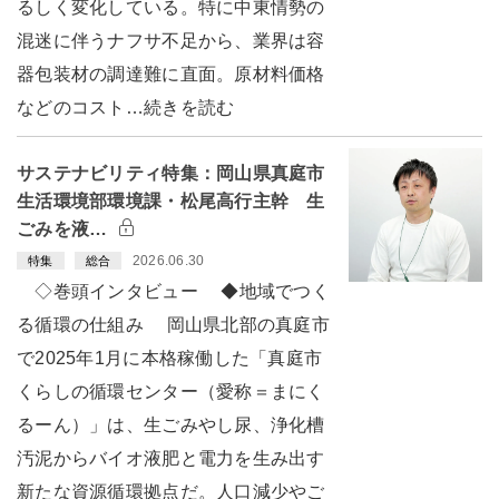
るしく変化している。特に中東情勢の
混迷に伴うナフサ不足から、業界は容
器包装材の調達難に直面。原材料価格
などのコスト…続きを読む
サステナビリティ特集：岡山県真庭市
生活環境部環境課・松尾高行主幹 生
ごみを液…
2026.06.30
特集
総合
◇巻頭インタビュー ◆地域でつく
る循環の仕組み 岡山県北部の真庭市
で2025年1月に本格稼働した「真庭市
くらしの循環センター（愛称＝まにく
るーん）」は、生ごみやし尿、浄化槽
汚泥からバイオ液肥と電力を生み出す
新たな資源循環拠点だ。人口減少やご