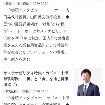
2026.06.30
特集
卸・商社
◇巻頭インタビュー トーホー・内
田晃執行役員、山田博文執行役員 ◆
五つの重要課題掲げ “特別”から“標
準”へ トーホーはサステナビリティ
方針を2021年に制定。国内外で外食産
業を支える業務用食品卸として持続可
能な社会とサプライチェーンの実現、
事…続きを読む
サステナビリティ特集：カゴメ・中津
隈哲郎氏 「農」と「食」を通じ健康
増進
2026.06.30
果実飲料
特集
◇巻頭インタビュー カゴメ・中津
隈哲郎ウェルビーイング事業部長 ◆