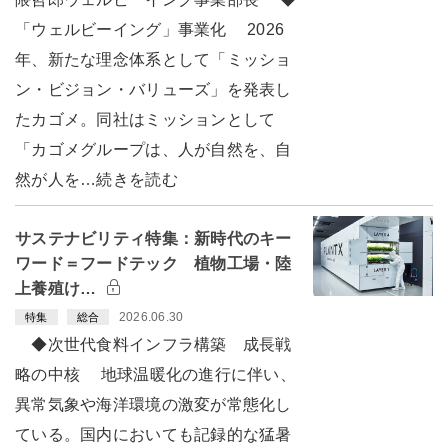
「ウェルビーイング」事業化 2026
年、新たな理念体系として「ミッショ
ン・ビジョン・バリューズ」を発表し
たカゴメ。同社はミッションとして
「カゴメグループは、人が自然を、自
然が人を…続きを読む
サステナビリティ特集：新時代のキー
ワード＝フードテック 植物工場・陸
上養殖け…
2026.06.30
特集
総合
◆次世代食料インフラ構築 成長戦
略の中核 地球温暖化の進行に伴い、
異常気象や海洋環境の激変が常態化し
ている。国内においても記録的な猛暑