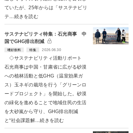
ていたが、25年からは「サステナビリ
テ…続きを読む
サステナビリティ特集：石光商事 中
国でGHG排出削減
2026.06.30
嗜好飲料
特集
◇サステナビリティ活動リポート
石光商事は中国・甘粛省に広がる砂漠
への植林活動と低GHG（温室効果ガ
ス）玉ネギの栽培を行う「グリーンロ
ードプロジェクト」を開始した。砂漠
の緑化を進めることで地域住民の生活
を大砂嵐から守り、GHG排出削減
と“社会課題解…続きを読む