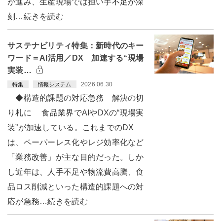
が進み、生産現場では担い手不足が深
刻…続きを読む
サステナビリティ特集：新時代のキー
ワード＝AI活用／DX 加速する“現場
実装…
2026.06.30
特集
情報システム
◆構造的課題の対応急務 解決の切
り札に 食品業界でAIやDXの“現場実
装”が加速している。これまでのDX
は、ペーパーレス化やレジ効率化など
「業務改善」が主な目的だった。しか
し近年は、人手不足や物流費高騰、食
品ロス削減といった構造的課題への対
応が急務…続きを読む