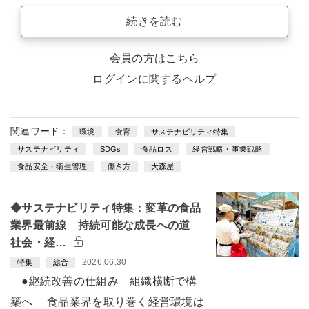
続きを読む
会員の方はこちら
ログインに関するヘルプ
関連ワード：
環境
食育
サステナビリティ特集
サステナビリティ
SDGs
食品ロス
経営戦略・事業戦略
食品安全・衛生管理
働き方
大森屋
◆サステナビリティ特集：変革の食品
業界最前線 持続可能な成長への道
社会・経…
2026.06.30
特集
総合
●継続改善の仕組み 組織横断で構
築へ 食品業界を取り巻く経営環境は