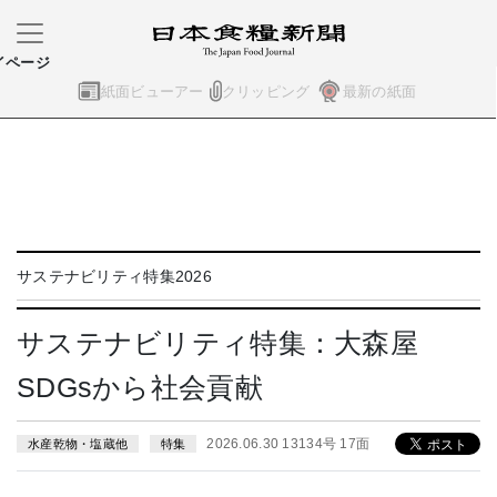
イページ
紙面ビューアー
クリッピング
最新の紙面
サステナビリティ特集2026
サステナビリティ特集：大森屋
SDGsから社会貢献
2026.06.30 13134号 17面
水産乾物・塩蔵他
特集