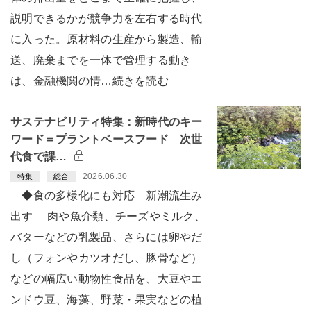
説明できるかが競争力を左右する時代
に入った。原材料の生産から製造、輸
送、廃棄までを一体で管理する動き
は、金融機関の情…続きを読む
サステナビリティ特集：新時代のキー
ワード＝プラントベースフード 次世
代食で課…
2026.06.30
特集
総合
◆食の多様化にも対応 新潮流生み
出す 肉や魚介類、チーズやミルク、
バターなどの乳製品、さらには卵やだ
し（フォンやカツオだし、豚骨など）
などの幅広い動物性食品を、大豆やエ
ンドウ豆、海藻、野菜・果実などの植