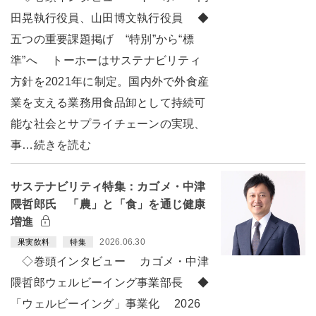
田晃執行役員、山田博文執行役員 ◆
五つの重要課題掲げ “特別”から“標
準”へ トーホーはサステナビリティ
方針を2021年に制定。国内外で外食産
業を支える業務用食品卸として持続可
能な社会とサプライチェーンの実現、
事…続きを読む
サステナビリティ特集：カゴメ・中津
隈哲郎氏 「農」と「食」を通じ健康
増進
2026.06.30
果実飲料
特集
◇巻頭インタビュー カゴメ・中津
隈哲郎ウェルビーイング事業部長 ◆
「ウェルビーイング」事業化 2026