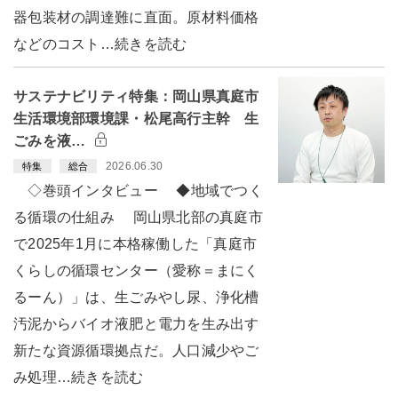
器包装材の調達難に直面。原材料価格
などのコスト…続きを読む
サステナビリティ特集：岡山県真庭市
生活環境部環境課・松尾高行主幹 生
ごみを液…
2026.06.30
特集
総合
◇巻頭インタビュー ◆地域でつく
る循環の仕組み 岡山県北部の真庭市
で2025年1月に本格稼働した「真庭市
くらしの循環センター（愛称＝まにく
るーん）」は、生ごみやし尿、浄化槽
汚泥からバイオ液肥と電力を生み出す
新たな資源循環拠点だ。人口減少やご
み処理…続きを読む