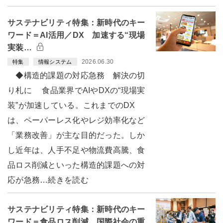
サステナビリティ特集：新時代のキー
ワード＝AI活用／DX 加速する“現場
実装…
2026.06.30
特集
情報システム
◆構造的課題の対応急務 解決の切
り札に 食品業界でAIやDXの“現場実
装”が加速している。これまでのDX
は、ペーパーレス化やレジ効率化など
「業務改善」が主な目的だった。しか
し近年は、人手不足や物流費高騰、食
品ロス削減といった構造的課題への対
応が急務…続きを読む
サステナビリティ特集：新時代のキー
ワード＝食品ロス削減 国際社会の重