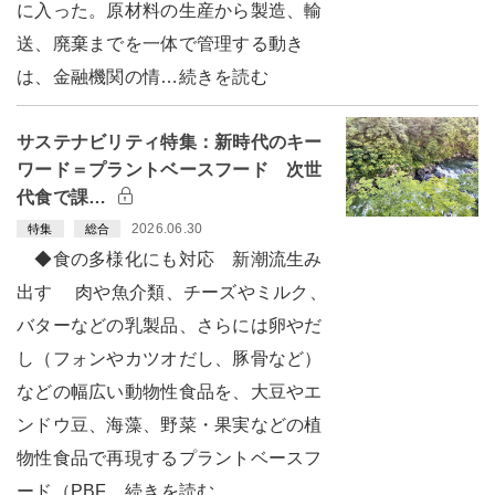
に入った。原材料の生産から製造、輸
送、廃棄までを一体で管理する動き
は、金融機関の情…続きを読む
サステナビリティ特集：新時代のキー
ワード＝プラントベースフード 次世
代食で課…
2026.06.30
特集
総合
◆食の多様化にも対応 新潮流生み
出す 肉や魚介類、チーズやミルク、
バターなどの乳製品、さらには卵やだ
し（フォンやカツオだし、豚骨など）
などの幅広い動物性食品を、大豆やエ
ンドウ豆、海藻、野菜・果実などの植
物性食品で再現するプラントベースフ
ード（PBF…続きを読む