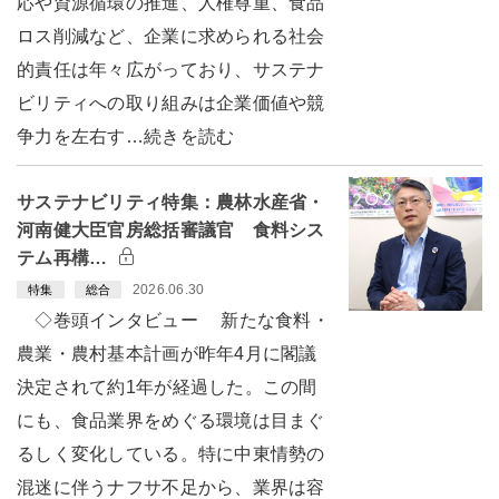
応や資源循環の推進、人権尊重、食品
ロス削減など、企業に求められる社会
的責任は年々広がっており、サステナ
ビリティへの取り組みは企業価値や競
争力を左右す…続きを読む
サステナビリティ特集：農林水産省・
河南健大臣官房総括審議官 食料シス
テム再構…
2026.06.30
特集
総合
◇巻頭インタビュー 新たな食料・
農業・農村基本計画が昨年4月に閣議
決定されて約1年が経過した。この間
にも、食品業界をめぐる環境は目まぐ
るしく変化している。特に中東情勢の
混迷に伴うナフサ不足から、業界は容