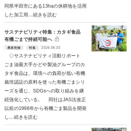
同県半田市にある13haの休耕地を活用
した加工用…続きを読む
サステナビリティ特集：カタギ食品
有機ごまで持続可能へ
2026.06.30
農産乾物
特集
◇サステナビリティ活動リポート
ごま油最大手かどや製油グループのカ
タギ食品は、環境への負荷が低い有機
栽培認証の原料を使った有機ごまシリ
ーズを通じ、SDGsへの取り組みを継
続強化している。 同社はJAS法改正
以前の1996年から有機ごま製品を開発
し…続きを読む