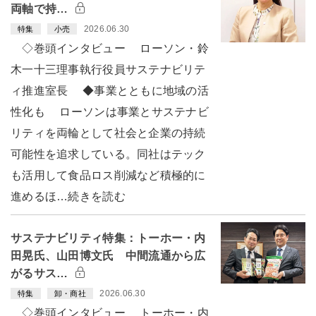
両軸で持…
2026.06.30
特集
小売
◇巻頭インタビュー ローソン・鈴
木一十三理事執行役員サステナビリテ
ィ推進室長 ◆事業とともに地域の活
性化も ローソンは事業とサステナビ
リティを両輪として社会と企業の持続
可能性を追求している。同社はテック
も活用して食品ロス削減など積極的に
進めるほ…続きを読む
サステナビリティ特集：トーホー・内
田晃氏、山田博文氏 中間流通から広
がるサス…
2026.06.30
特集
卸・商社
◇巻頭インタビュー トーホー・内