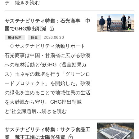
テ…続きを読む
サステナビリティ特集：石光商事 中
国でGHG排出削減
2026.06.30
嗜好飲料
特集
◇サステナビリティ活動リポート
石光商事は中国・甘粛省に広がる砂漠
への植林活動と低GHG（温室効果ガ
ス）玉ネギの栽培を行う「グリーンロ
ードプロジェクト」を開始した。砂漠
の緑化を進めることで地域住民の生活
を大砂嵐から守り、GHG排出削減
と“社会課題解…続きを読む
サステナビリティ特集：サクラ食品工
業 竜王工場に太陽光発電