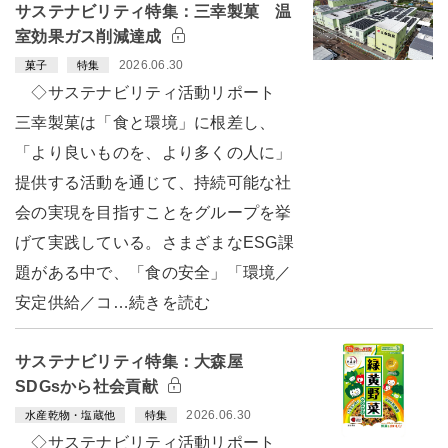
サステナビリティ特集：三幸製菓 温
室効果ガス削減達成
2026.06.30
菓子
特集
◇サステナビリティ活動リポート
三幸製菓は「食と環境」に根差し、
「より良いものを、より多くの人に」
提供する活動を通じて、持続可能な社
会の実現を目指すことをグループを挙
げて実践している。さまざまなESG課
題がある中で、「食の安全」「環境／
安定供給／コ…続きを読む
サステナビリティ特集：大森屋
SDGsから社会貢献
2026.06.30
水産乾物・塩蔵他
特集
◇サステナビリティ活動リポート