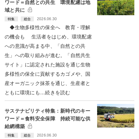
ワード＝自然との共生 環境配慮は地
域と共に
2026.06.30
特集
総合
◆生物多様性の保全へ 教育・理解
の機会も 生活者をはじめ、環境配慮
への意識が高まる中、「自然との共
生」への取り組みが進む。「自然共生
サイト」に認定された施設を通じ生物
多様性の保全に貢献するカゴメや、国
産オーガニック抹茶を通じ、生産者と
ともに環境にも…続きを読む
サステナビリティ特集：新時代のキー
ワード＝食料安全保障 持続可能な供
給網構築
2026.06.30
特集
総合