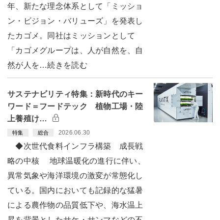
年、新たな理念体系として「ミッショ
ン・ビジョン・バリューズ」を発表し
たカゴメ。同社はミッションとして
「カゴメグループは、人が自然を、自
然が人を…続きを読む
サステナビリティ特集：新時代のキー
ワード＝フードテック 植物工場・陸
上養殖け…
2026.06.30
特集
総合
◆次世代食料インフラ構築 成長戦
略の中核 地球温暖化の進行に伴い、
異常気象や海洋環境の激変が常態化し
ている。国内においても記録的な猛暑
による農作物の品質低下や、海水温上
昇を背景としたサケ・サンマなどの不