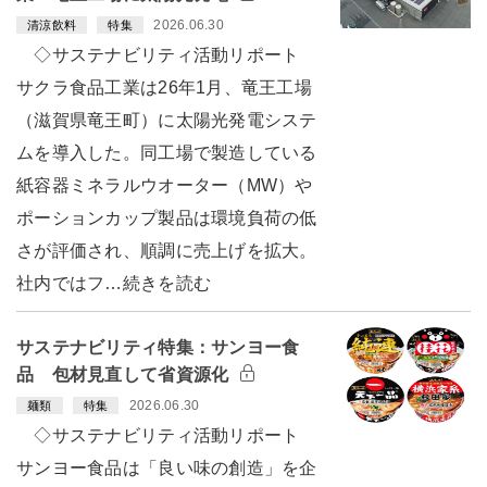
2026.06.30
清涼飲料
特集
◇サステナビリティ活動リポート
サクラ食品工業は26年1月、竜王工場
（滋賀県竜王町）に太陽光発電システ
ムを導入した。同工場で製造している
紙容器ミネラルウオーター（MW）や
ポーションカップ製品は環境負荷の低
さが評価され、順調に売上げを拡大。
社内ではフ…続きを読む
サステナビリティ特集：サンヨー食
品 包材見直して省資源化
2026.06.30
麺類
特集
◇サステナビリティ活動リポート
サンヨー食品は「良い味の創造」を企