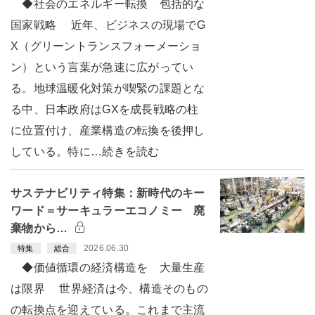
◆社会のエネルギー転換 包括的な
国家戦略 近年、ビジネスの現場でG
X（グリーントランスフォーメーショ
ン）という言葉が急速に広がってい
る。地球温暖化対策が喫緊の課題とな
る中、日本政府はGXを成長戦略の柱
に位置付け、産業構造の転換を後押し
している。特に…続きを読む
サステナビリティ特集：新時代のキー
ワード＝サーキュラーエコノミー 廃
棄物から…
2026.06.30
特集
総合
◆価値循環の経済構造を 大量生産
は限界 世界経済は今、構造そのもの
の転換点を迎えている。これまで主流