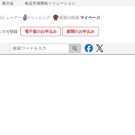
展示会
食品市場開拓ソリューション
面ビューアー
クリッピング
最新の紙面
マイページ
ルマガ登録
電子版のお申込み
新聞のお申込み
検索