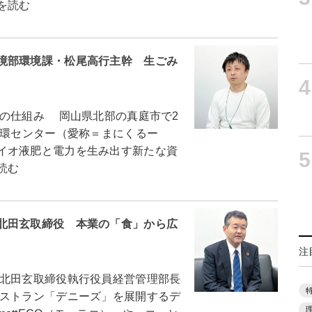
を読む
境部環境課・松尾高行主幹 生ごみ
4
の仕組み 岡山県北部の真庭市で2
循環センター（愛称＝まにくるー
イオ液肥と電力を生み出す新たな資
5
読む
北田玄取締役 本業の「食」から広
注
北田玄取締役執行役員経営管理部長
ストラン「デニーズ」を展開するデ