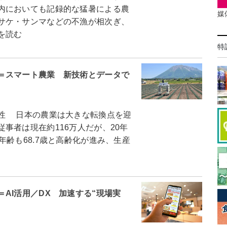
内においても記録的な猛暑による農
媒
サケ・サンマなどの不漁が相次ぎ、
を読む
特
＝スマート農業 新技術とデータで
性 日本の農業は大きな転換点を迎
事者は現在約116万人だが、20年
年齢も68.7歳と高齢化が進み、生産
AI活用／DX 加速する“現場実