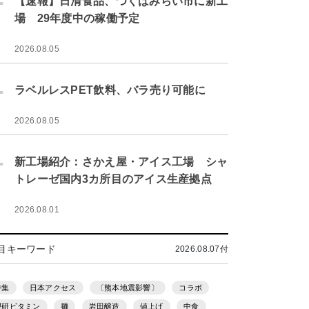
【速報】日清食品、つくばみらい市に新工
場 29年度中の稼働予定
2026.08.05
.
ラベルレスPET飲料、バラ売り可能に
2026.08.05
.
新工場紹介：さかえ屋・アイス工場 シャ
トレーゼ国内3カ所目のアイス生産拠点
2026.08.01
目キーワード
2026.08.07付
特集
日本アクセス
〔熊本地震影響〕
コラボ
理研ビタミン
麺
岩田醸造
値上げ
中食