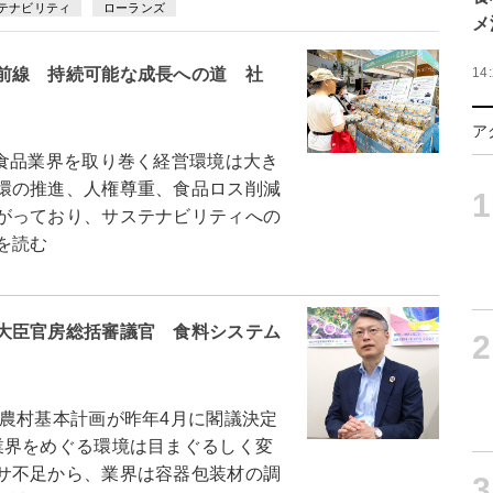
テナビリティ
ローランズ
メ
前線 持続可能な成長への道 社
14
ア
食品業界を取り巻く経営環境は大き
環の推進、人権尊重、食品ロス削減
1
がっており、サステナビリティへの
を読む
大臣官房総括審議官 食料システム
2
農村基本計画が昨年4月に閣議決定
業界をめぐる環境は目まぐるしく変
サ不足から、業界は容器包装材の調
3