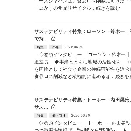
ニーズジャパンは、食品ロス削減に向けた「m
ー豆かすの食品リサイクル…続きを読む
サステナビリティ特集：ローソン・鈴木一十
で持…
2026.06.30
特集
小売
◇巻頭インタビュー ローソン・鈴木一十
進室長 ◆事業とともに地域の活性化も ロ
を両輪として社会と企業の持続可能性を追求
食品ロス削減など積極的に進めるほ…続きを
サステナビリティ特集：トーホー・内田晃氏
サス…
2026.06.30
特集
卸・商社
◇巻頭インタビュー トーホー・内田晃執
つの重要課題掲げ “特別”から“標準”へ ト