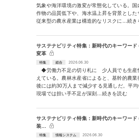
気象や海洋環境の激変が常態化している。国
作物の品質低下や、海水温上昇を背景とした
従来型の農水産業は構造的なリスクに…続き
サステナビリティ特集：新時代のキーワード
変革
2026.06.30
特集
総合
◆労働力不足の切り札に 少人員でも生産
えている。農林水産省によると、基幹的農業従
後には約30万人まで減少する見通しだ。平均
現場では担い手不足が深刻…続きを読む
サステナビリティ特集：新時代のキーワード＝
装…
2026.06.30
特集
情報システム