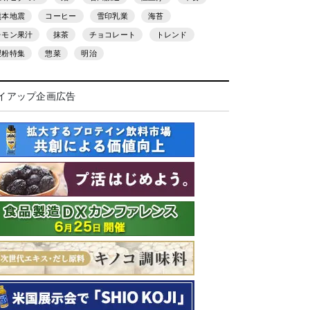
熊本地震
コーヒー
雪印乳業
海苔
レモン果汁
抹茶
チョコレート
トレンド
製粉特集
惣菜
明治
イアップ企画広告