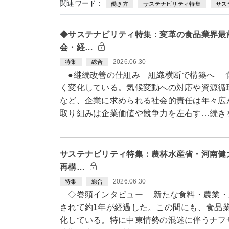
関連ワード：
働き方
サステナビリティ特集
サス
◆サステナビリティ特集：変革の食品業界最
会・経…
2026.06.30
特集
総合
●継続改善の仕組み 組織横断で構築へ 
く変化している。気候変動への対応や資源循
など、企業に求められる社会的責任は年々広
取り組みは企業価値や競争力を左右す…続き
サステナビリティ特集：農林水産省・河南健
再構…
2026.06.30
特集
総合
◇巻頭インタビュー 新たな食料・農業・
されて約1年が経過した。この間にも、食品
化している。特に中東情勢の混迷に伴うナフ