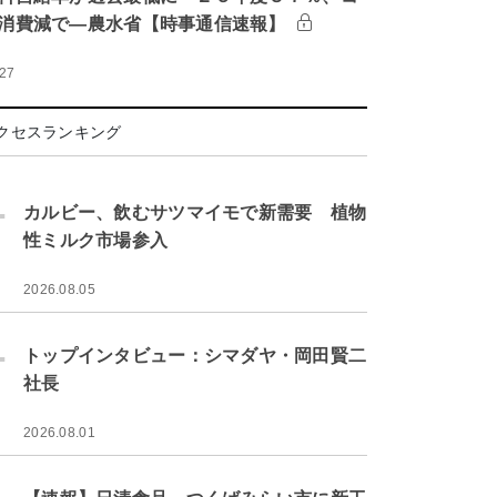
消費減で―農水省【時事通信速報】
:27
クセスランキング
.
カルビー、飲むサツマイモで新需要 植物
性ミルク市場参入
2026.08.05
.
トップインタビュー：シマダヤ・岡田賢二
社長
2026.08.01
.