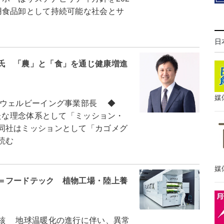
用食品卸として持続可能な社会とサ
日
氏 「農」と「食」を通じ健康増進
媒
ウェルビーイング事業部長 ◆
たな理念体系として「ミッション・
同社はミッションとして「カゴメグ
読む
媒
＝フードテック 植物工場・陸上養
核 地球温暖化の進行に伴い、異常