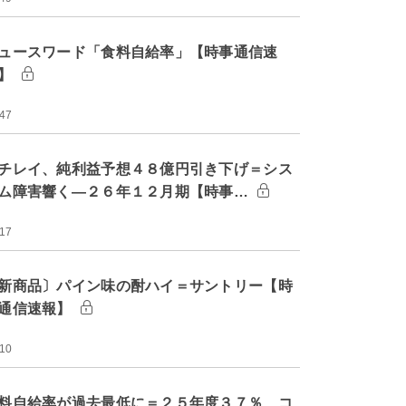
ュースワード「食料自給率」【時事通信速
】
:47
チレイ、純利益予想４８億円引き下げ＝シス
ム障害響く―２６年１２月期【時事…
:17
新商品〕パイン味の酎ハイ＝サントリー【時
通信速報】
:10
料自給率が過去最低に＝２５年度３７％、コ