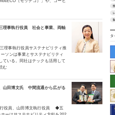
ottECO（モッテコ）」や、コーヒ
三理事執行役員 社会と事業、両軸
タ
三理事執行役員サステナビリティ推
ーソンは事業とサステナビリティ
している。同社はテックも活用して
読む
、山田博文氏 中間流通から広がる
行役員、山田博文執行役員 ◆五
ーホーはサステナビリティ方針を202