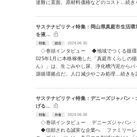
達難に直面。原材料価格などのコスト…続き
サステナビリティ特集：岡山県真庭市生活環
を液…
2026.06.30
特集
総合
◇巻頭インタビュー ◆地域でつくる循環
025年1月に本格稼働した「真庭市くらしの
ん）」は、生ごみやし尿、浄化槽汚泥からバ
源循環拠点だ。人口減少やごみ処理…続きを
サステナビリティ特集：デニーズジャパン・
げる…
2026.06.30
特集
外食
◇巻頭インタビュー デニーズジャパン・
◆信頼される誠実な企業へ ファミリーレ