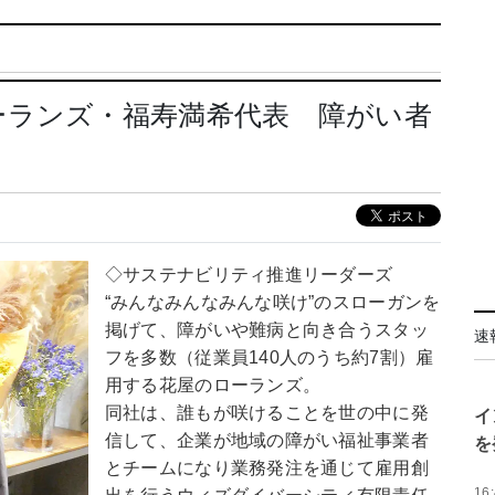
ーランズ・福寿満希代表 障がい者
◇サステナビリティ推進リーダーズ
“みんなみんなみんな咲け”のスローガンを
掲げて、障がいや難病と向き合うスタッ
速
フを多数（従業員140人のうち約7割）雇
用する花屋のローランズ。
同社は、誰もが咲けることを世の中に発
イ
信して、企業が地域の障がい福祉事業者
を
とチームになり業務発注を通じて雇用創
16