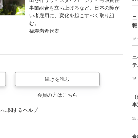
出を行うウィズダイバーシティ有限責任
事業組合を立ち上げるなど、日本の障が
い者雇用に、変化を起こすべく取り組
ニ
む。
報
福寿満希代表
16
ニ
テ
続きを読む
16
会員の方はこちら
〔
事
ンに関するヘルプ
15
食