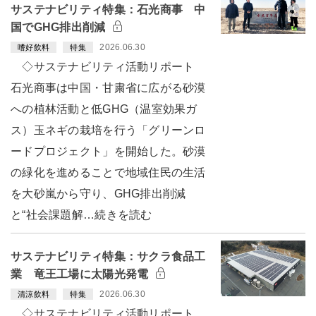
サステナビリティ特集：石光商事 中
国でGHG排出削減
2026.06.30
嗜好飲料
特集
◇サステナビリティ活動リポート
石光商事は中国・甘粛省に広がる砂漠
への植林活動と低GHG（温室効果ガ
ス）玉ネギの栽培を行う「グリーンロ
ードプロジェクト」を開始した。砂漠
の緑化を進めることで地域住民の生活
を大砂嵐から守り、GHG排出削減
と“社会課題解…続きを読む
サステナビリティ特集：サクラ食品工
業 竜王工場に太陽光発電
2026.06.30
清涼飲料
特集
◇サステナビリティ活動リポート