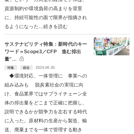
資源制約や環境負荷の高まりを背景
に、持続可能性の面で限界が指摘され
るようになった…続きを読む
サステナビリティ特集：新時代のキー
ワード＝Scope3／CFP 進む排出
量“…
2026.06.30
特集
総合
◆環境対応、一体管理に 事業への
組み込みも 脱炭素社会の実現に向
け、食品業界ではサプライチェーン全
体の排出量をどこまで正確に把握し、
説明できるかが競争力を左右する時代
に入った。原材料の生産から製造、輸
送、廃棄までを一体で管理する動き