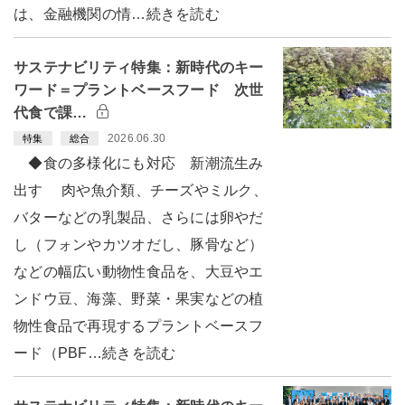
は、金融機関の情…続きを読む
サステナビリティ特集：新時代のキー
ワード＝プラントベースフード 次世
代食で課…
2026.06.30
特集
総合
◆食の多様化にも対応 新潮流生み
出す 肉や魚介類、チーズやミルク、
バターなどの乳製品、さらには卵やだ
し（フォンやカツオだし、豚骨など）
などの幅広い動物性食品を、大豆やエ
ンドウ豆、海藻、野菜・果実などの植
物性食品で再現するプラントベースフ
ード（PBF…続きを読む