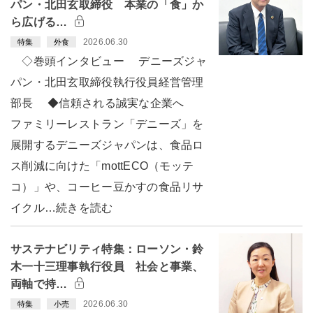
パン・北田玄取締役 本業の「食」か
ら広げる…
2026.06.30
特集
外食
◇巻頭インタビュー デニーズジャ
パン・北田玄取締役執行役員経営管理
部長 ◆信頼される誠実な企業へ
ファミリーレストラン「デニーズ」を
展開するデニーズジャパンは、食品ロ
ス削減に向けた「mottECO（モッテ
コ）」や、コーヒー豆かすの食品リサ
イクル…続きを読む
サステナビリティ特集：ローソン・鈴
木一十三理事執行役員 社会と事業、
両軸で持…
2026.06.30
特集
小売