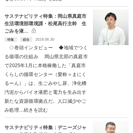
サステナビリティ特集：岡山県真庭市
生活環境部環境課・松尾高行主幹 生
ごみを液…
2026.06.30
特集
総合
◇巻頭インタビュー ◆地域でつく
る循環の仕組み 岡山県北部の真庭市
で2025年1月に本格稼働した「真庭市
くらしの循環センター（愛称＝まにく
るーん）」は、生ごみやし尿、浄化槽
汚泥からバイオ液肥と電力を生み出す
新たな資源循環拠点だ。人口減少やご
み処理…続きを読む
サステナビリティ特集：デニーズジャ