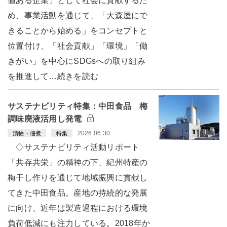
値ある企業」として社会に貢献するた
め、事業活動を通じて、「大森屋にで
きることから始める」をコンセプトと
位置付け、「社会貢献」「環境」「働
きがい」を中心にSDGsへの取り組み
を推進して…続きを読む
サステナビリティ特集：中田食品 梅
調味廃液活用し発電
2026.06.30
漬物・佃煮
特集
◇サステナビリティ活動リポート
「共存共栄」の精神の下、紀州特産の
梅干し作りを通じて地域振興に貢献し
てきた中田食品。産地の持続的な発展
に向け、近年は製造過程における環境
負荷低減にも注力している。2018年か