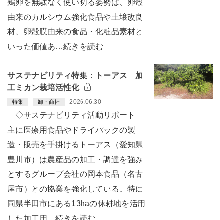
鶏卵を無駄なく使い切る姿勢は、卵殻
由来のカルシウム強化食品や土壌改良
材、卵殻膜由来の食品・化粧品素材と
いった価値あ…続きを読む
サステナビリティ特集：トーアス 加
工ミカン栽培活性化
2026.06.30
特集
卸・商社
◇サステナビリティ活動リポート
主に医療用食品やドライパックの製
造・販売を手掛けるトーアス（愛知県
豊川市）は農産品の加工・調達を強み
とするグループ会社の岡本食品（名古
屋市）との協業を強化している。特に
同県半田市にある13haの休耕地を活用
した加工用…続きを読む