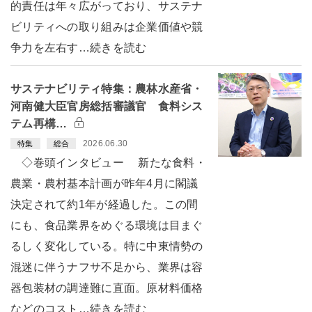
的責任は年々広がっており、サステナ
ビリティへの取り組みは企業価値や競
争力を左右す…続きを読む
サステナビリティ特集：農林水産省・
河南健大臣官房総括審議官 食料シス
テム再構…
2026.06.30
特集
総合
◇巻頭インタビュー 新たな食料・
農業・農村基本計画が昨年4月に閣議
決定されて約1年が経過した。この間
にも、食品業界をめぐる環境は目まぐ
るしく変化している。特に中東情勢の
混迷に伴うナフサ不足から、業界は容
器包装材の調達難に直面。原材料価格
などのコスト…続きを読む