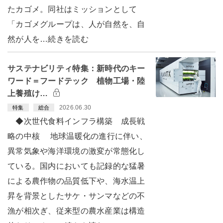
たカゴメ。同社はミッションとして
「カゴメグループは、人が自然を、自
然が人を…続きを読む
サステナビリティ特集：新時代のキー
ワード＝フードテック 植物工場・陸
上養殖け…
2026.06.30
特集
総合
◆次世代食料インフラ構築 成長戦
略の中核 地球温暖化の進行に伴い、
異常気象や海洋環境の激変が常態化し
ている。国内においても記録的な猛暑
による農作物の品質低下や、海水温上
昇を背景としたサケ・サンマなどの不
漁が相次ぎ、従来型の農水産業は構造