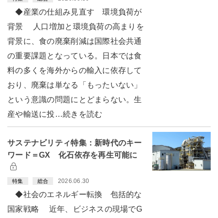
◆産業の仕組み見直す 環境負荷が
背景 人口増加と環境負荷の高まりを
背景に、食の廃棄削減は国際社会共通
の重要課題となっている。日本では食
料の多くを海外からの輸入に依存して
おり、廃棄は単なる「もったいない」
という意識の問題にとどまらない。生
産や輸送に投…続きを読む
サステナビリティ特集：新時代のキー
ワード＝GX 化石依存を再生可能に
2026.06.30
特集
総合
◆社会のエネルギー転換 包括的な
国家戦略 近年、ビジネスの現場でG