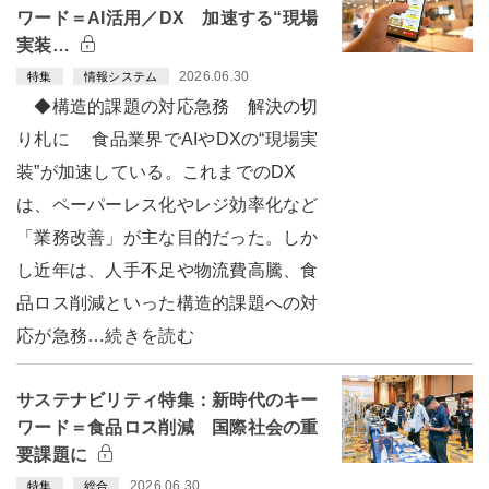
ワード＝AI活用／DX 加速する“現場
実装…
2026.06.30
特集
情報システム
◆構造的課題の対応急務 解決の切
り札に 食品業界でAIやDXの“現場実
装”が加速している。これまでのDX
は、ペーパーレス化やレジ効率化など
「業務改善」が主な目的だった。しか
し近年は、人手不足や物流費高騰、食
品ロス削減といった構造的課題への対
応が急務…続きを読む
サステナビリティ特集：新時代のキー
ワード＝食品ロス削減 国際社会の重
要課題に
2026.06.30
特集
総合