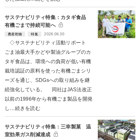
サステナビリティ特集：カタギ食品
有機ごまで持続可能へ
2026.06.30
農産乾物
特集
◇サステナビリティ活動リポート
ごま油最大手かどや製油グループのカ
タギ食品は、環境への負荷が低い有機
栽培認証の原料を使った有機ごまシリ
ーズを通じ、SDGsへの取り組みを継
続強化している。 同社はJAS法改正
以前の1996年から有機ごま製品を開発
し…続きを読む
サステナビリティ特集：三幸製菓 温
室効果ガス削減達成