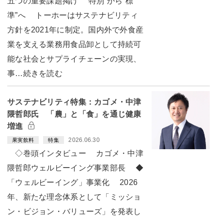
五つの重要課題掲げ “特別”から“標
準”へ トーホーはサステナビリティ
方針を2021年に制定。国内外で外食産
業を支える業務用食品卸として持続可
能な社会とサプライチェーンの実現、
事…続きを読む
サステナビリティ特集：カゴメ・中津
隈哲郎氏 「農」と「食」を通じ健康
増進
2026.06.30
果実飲料
特集
◇巻頭インタビュー カゴメ・中津
隈哲郎ウェルビーイング事業部長 ◆
「ウェルビーイング」事業化 2026
年、新たな理念体系として「ミッショ
ン・ビジョン・バリューズ」を発表し