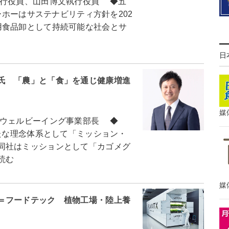
行役員、山田博文執行役員 ◆五
ーホーはサステナビリティ方針を202
用食品卸として持続可能な社会とサ
日
氏 「農」と「食」を通じ健康増進
媒
ウェルビーイング事業部長 ◆
たな理念体系として「ミッション・
同社はミッションとして「カゴメグ
読む
媒
＝フードテック 植物工場・陸上養