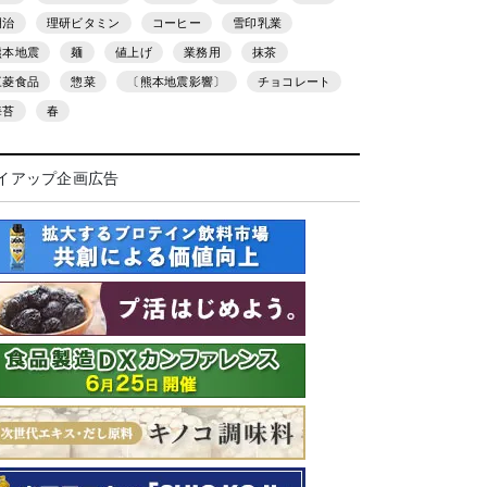
明治
理研ビタミン
コーヒー
雪印乳業
熊本地震
麺
値上げ
業務用
抹茶
三菱食品
惣菜
〔熊本地震影響〕
チョコレート
海苔
春
イアップ企画広告