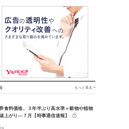
報
もっと見る >
界食料価格、３年半ぶり高水準＝穀物や植物
値上がり―７月【時事通信速報】
:19