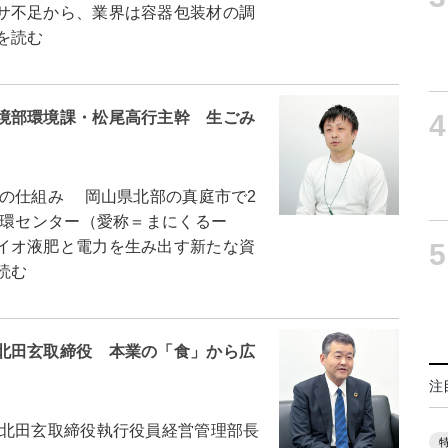
サ不足から、業界は容器包装材の調
を読む
4
境部環境課・松尾高行主幹 生ごみ
の仕組み 岡山県北部の真庭市で2
循環センター（愛称＝まにくるー
5
イオ液肥と電力を生み出す新たな資
読む
北田玄取締役 本業の「食」から広
注
北田玄取締役執行役員経営管理部長