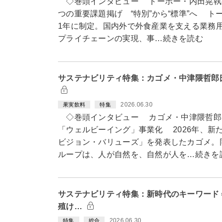
◇巻頭インタビュー トーホー・内田晃執
つの重要課題掲げ “特別”から“標準”へ ト
1年に制定。国内外で外食産業を支える業務
プライチェーンの実現、事…続きを読む
サステナビリティ特集：カゴメ・中津隈哲郎
2026.06.30
果実飲料
特集
◇巻頭インタビュー カゴメ・中津隈哲郎
「ウェルビーイング」事業化 2026年、新
ビジョン・バリューズ」を発表したカゴメ。
ループは、人が自然を、自然が人を…続きを
サステナビリティ特集：新時代のキーワード
殖け…
2026.06.30
特集
総合