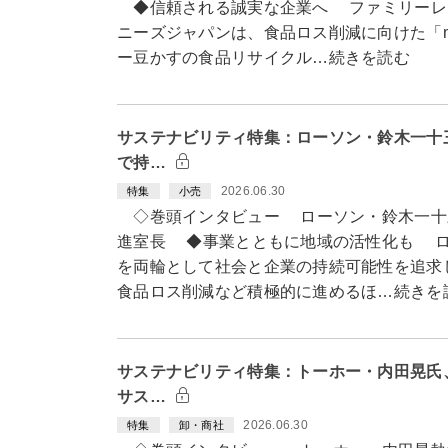
◆信頼される誠実な企業へ ファミリーレ
ニーズジャパンは、食品ロス削減に向けた「m
ー豆かすの食品リサイクル…続きを読む
サステナビリティ特集：ローソン・鈴木一十
で持…
2026.06.30
特集
小売
◇巻頭インタビュー ローソン・鈴木一十
進室長 ◆事業とともに地域の活性化も ロ
を両輪として社会と企業の持続可能性を追求
食品ロス削減など積極的に進めるほ…続きを
サステナビリティ特集：トーホー・内田晃氏
サス…
2026.06.30
特集
卸・商社