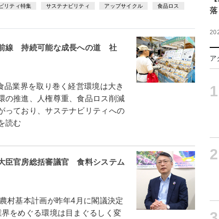
ビリティ特集
サステナビリティ
アップサイクル
食品ロス
落
20
前線 持続可能な成長への道 社
ア
食品業界を取り巻く経営環境は大き
1
環の推進、人権尊重、食品ロス削減
がっており、サステナビリティへの
を読む
2
大臣官房総括審議官 食料システム
農村基本計画が昨年4月に閣議決定
業界をめぐる環境は目まぐるしく変
3