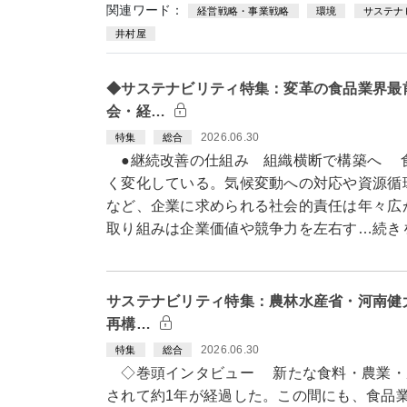
関連ワード：
経営戦略・事業戦略
環境
サステナ
井村屋
◆サステナビリティ特集：変革の食品業界最
会・経…
2026.06.30
特集
総合
●継続改善の仕組み 組織横断で構築へ 
く変化している。気候変動への対応や資源循
など、企業に求められる社会的責任は年々広
取り組みは企業価値や競争力を左右す…続き
サステナビリティ特集：農林水産省・河南健
再構…
2026.06.30
特集
総合
◇巻頭インタビュー 新たな食料・農業・
されて約1年が経過した。この間にも、食品