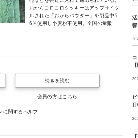
売などを視野に入れて進められている。
おからコロコロクッキーはアップサイク
ルされた「おからパウダー」を製品中5
活
6％使用し小麦粉不使用。全国の量販
響
20
コ
【
20
続きを読む
会員の方はこちら
ビ
月
ンに関するヘルプ
20
【