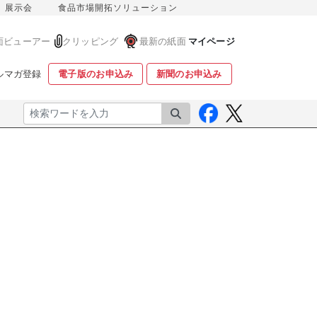
展示会
食品市場開拓ソリューション
面ビューアー
クリッピング
最新の紙面
マイページ
ルマガ登録
電子版のお申込み
新聞のお申込み
検索