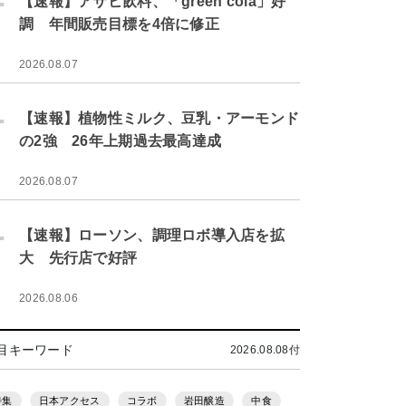
【速報】アサヒ飲料、「green cola」好
調 年間販売目標を4倍に修正
2026.08.07
.
【速報】植物性ミルク、豆乳・アーモンド
の2強 26年上期過去最高達成
2026.08.07
.
【速報】ローソン、調理ロボ導入店を拡
大 先行店で好評
2026.08.06
目キーワード
2026.08.08付
特集
日本アクセス
コラボ
岩田醸造
中食