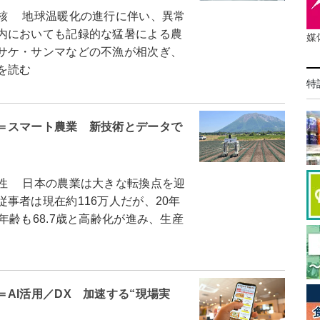
核 地球温暖化の進行に伴い、異常
内においても記録的な猛暑による農
媒
サケ・サンマなどの不漁が相次ぎ、
を読む
特
＝スマート農業 新技術とデータで
性 日本の農業は大きな転換点を迎
事者は現在約116万人だが、20年
年齢も68.7歳と高齢化が進み、生産
AI活用／DX 加速する“現場実