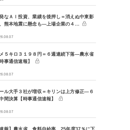
発なＡＩ投資、業績を後押し＝消えぬ中東影
、熊本地震に懸念も―上場企業の４…
26.08.07
メ５キロ３１９８円＝６週連続下落―農水省
時事通信速報】
26.08.07
ール大手３社が増収＝キリンは上方修正―６
中間決算【時事通信速報】
26.08.07
速報】農水省、食料自給率 25年度37％に下