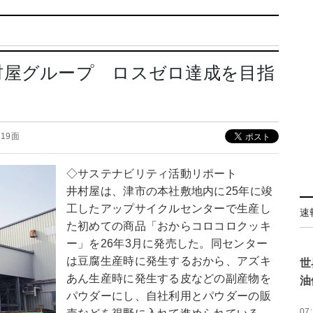
村屋グループ ロスゼロ達成を目指
 19面
◇サステナビリティ活動リポート
井村屋は、津市の本社敷地内に25年に竣
工したアップサイクルセンターで生産し
速
た初めての商品「おからコロコロクッキ
ー」を26年3月に発売した。同センター
は豆腐生産時に発生するおから、アズキ
世
あん生産時に発生する皮などの副産物を
油
パウダーにし、自社利用とパウダーの販
07