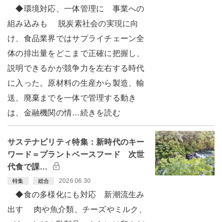
◆環境対応、一体管理に 事業への
組み込みも 脱炭素社会の実現に向
け、食品業界ではサプライチェーン全
体の排出量をどこまで正確に把握し、
説明できるかが競争力を左右する時代
に入った。原材料の生産から製造、輸
送、廃棄までを一体で管理する動き
は、金融機関の情…続きを読む
サステナビリティ特集：新時代のキー
ワード＝プラントベースフード 次世
代食で課…
2026.06.30
特集
総合
◆食の多様化にも対応 新潮流生み
出す 肉や魚介類、チーズやミルク、