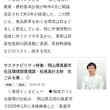
農業・農村基本計画が昨年4月に閣議
決定されて約1年が経過した。この間
にも、食品業界をめぐる環境は目まぐ
るしく変化している。特に中東情勢の
混迷に伴うナフサ不足から、業界は容
器包装材の調達難に直面。原材料価格
などのコスト…続きを読む
サステナビリティ特集：岡山県真庭市
生活環境部環境課・松尾高行主幹 生
ごみを液…
2026.06.30
特集
総合
◇巻頭インタビュー ◆地域でつく
る循環の仕組み 岡山県北部の真庭市
で2025年1月に本格稼働した「真庭市