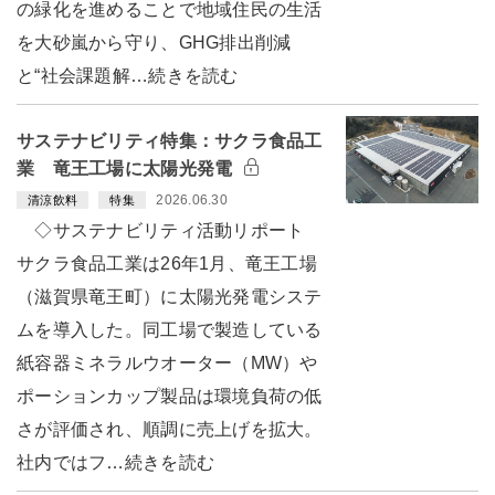
の緑化を進めることで地域住民の生活
を大砂嵐から守り、GHG排出削減
と“社会課題解…続きを読む
サステナビリティ特集：サクラ食品工
業 竜王工場に太陽光発電
2026.06.30
清涼飲料
特集
◇サステナビリティ活動リポート
サクラ食品工業は26年1月、竜王工場
（滋賀県竜王町）に太陽光発電システ
ムを導入した。同工場で製造している
紙容器ミネラルウオーター（MW）や
ポーションカップ製品は環境負荷の低
さが評価され、順調に売上げを拡大。
社内ではフ…続きを読む