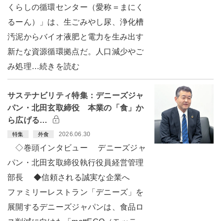
くらしの循環センター（愛称＝まにく
るーん）」は、生ごみやし尿、浄化槽
汚泥からバイオ液肥と電力を生み出す
新たな資源循環拠点だ。人口減少やご
み処理…続きを読む
サステナビリティ特集：デニーズジャ
パン・北田玄取締役 本業の「食」か
ら広げる…
2026.06.30
特集
外食
◇巻頭インタビュー デニーズジャ
パン・北田玄取締役執行役員経営管理
部長 ◆信頼される誠実な企業へ
ファミリーレストラン「デニーズ」を
展開するデニーズジャパンは、食品ロ