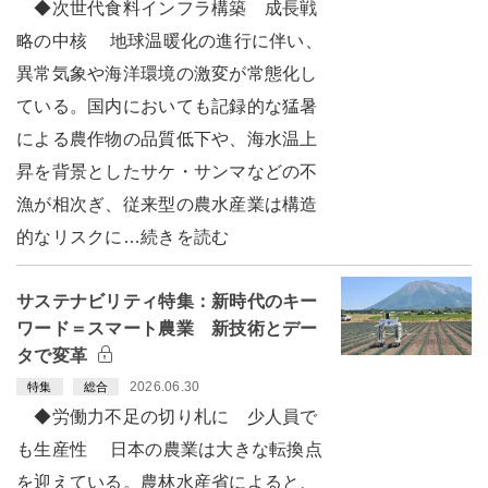
◆次世代食料インフラ構築 成長戦
略の中核 地球温暖化の進行に伴い、
異常気象や海洋環境の激変が常態化し
ている。国内においても記録的な猛暑
による農作物の品質低下や、海水温上
昇を背景としたサケ・サンマなどの不
漁が相次ぎ、従来型の農水産業は構造
的なリスクに…続きを読む
サステナビリティ特集：新時代のキー
ワード＝スマート農業 新技術とデー
タで変革
2026.06.30
特集
総合
◆労働力不足の切り札に 少人員で
も生産性 日本の農業は大きな転換点
を迎えている。農林水産省によると、