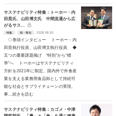
サステナビリティ特集：トーホー・内
田晃氏、山田博文氏 中間流通から広
がるサス…
2026.06.30
特集
卸・商社
◇巻頭インタビュー トーホー・内
田晃執行役員、山田博文執行役員 ◆
五つの重要課題掲げ “特別”から“標
準”へ トーホーはサステナビリティ
方針を2021年に制定。国内外で外食産
業を支える業務用食品卸として持続可
能な社会とサプライチェーンの実現、
事…続きを読む
サステナビリティ特集：カゴメ・中津
隈哲郎氏 「農」と「食」を通じ健康