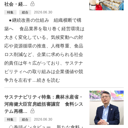
社会・経…
2026.06.30
特集
総合
●継続改善の仕組み 組織横断で構
築へ 食品業界を取り巻く経営環境は
大きく変化している。気候変動への対
応や資源循環の推進、人権尊重、食品
ロス削減など、企業に求められる社会
的責任は年々広がっており、サステナ
ビリティへの取り組みは企業価値や競
争力を左右す…続きを読む
サステナビリティ特集：農林水産省・
河南健大臣官房総括審議官 食料シス
テム再構…
2026.06.30
特集
総合
◇巻頭インタビュー 新たな食料・