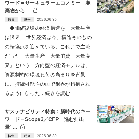
ワード＝サーキュラーエコノミー 廃
棄物から…
2026.06.30
特集
総合
◆価値循環の経済構造を 大量生産
は限界 世界経済は今、構造そのもの
の転換点を迎えている。これまで主流
だった「大量生産・大量消費・大量廃
棄」という一方向型の経済モデルは、
資源制約や環境負荷の高まりを背景
に、持続可能性の面で限界が指摘され
るようになった…続きを読む
サステナビリティ特集：新時代のキー
ワード＝Scope3／CFP 進む排出
量“…
2026.06.30
特集
総合