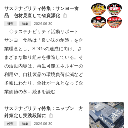
サステナビリティ特集：サンヨー食
品 包材見直して省資源化
2026.06.30
麺類
特集
◇サステナビリティ活動リポート
サンヨー食品は「良い味の創造」を企
業理念とし、SDGsの達成に向け、さ
まざまな取り組みを推進している。そ
の活動内容は、再生可能エネルギーの
利用や、自社製品の環境負荷低減など
多岐にわたり、全社が一丸となって企
業価値の永…続きを読む
サステナビリティ特集：ニップン 方
針策定し実践段階に
2026.06.30
粉類
特集