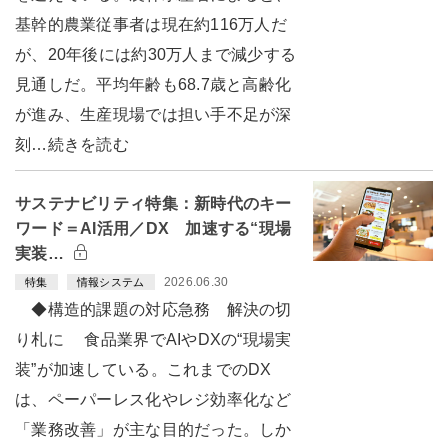
基幹的農業従事者は現在約116万人だ
が、20年後には約30万人まで減少する
見通しだ。平均年齢も68.7歳と高齢化
が進み、生産現場では担い手不足が深
刻…続きを読む
サステナビリティ特集：新時代のキー
ワード＝AI活用／DX 加速する“現場
実装…
2026.06.30
特集
情報システム
◆構造的課題の対応急務 解決の切
り札に 食品業界でAIやDXの“現場実
装”が加速している。これまでのDX
は、ペーパーレス化やレジ効率化など
「業務改善」が主な目的だった。しか