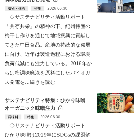
2026.06.30
漬物・佃煮
特集
◇サステナビリティ活動リポート
「共存共栄」の精神の下、紀州特産の
梅干し作りを通じて地域振興に貢献し
てきた中田食品。産地の持続的な発展
に向け、近年は製造過程における環境
負荷低減にも注力している。2018年か
らは梅調味廃液を原料にしたバイオガ
ス発電を…続きを読む
サステナビリティ特集：ひかり味噌
オーガニック味噌注力
2026.06.30
調味料
特集
◇サステナビリティ活動リポート
ひかり味噌は2019年にSDGsの課題解