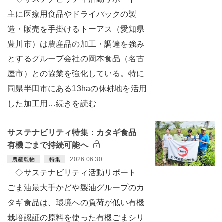
主に医療用食品やドライパックの製
造・販売を手掛けるトーアス（愛知県
豊川市）は農産品の加工・調達を強み
とするグループ会社の岡本食品（名古
屋市）との協業を強化している。特に
同県半田市にある13haの休耕地を活用
した加工用…続きを読む
サステナビリティ特集：カタギ食品
有機ごまで持続可能へ
2026.06.30
農産乾物
特集
◇サステナビリティ活動リポート
ごま油最大手かどや製油グループのカ
タギ食品は、環境への負荷が低い有機
栽培認証の原料を使った有機ごまシリ