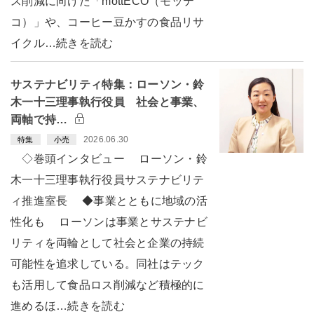
ス削減に向けた「mottECO（モッテ
コ）」や、コーヒー豆かすの食品リサ
イクル…続きを読む
サステナビリティ特集：ローソン・鈴
木一十三理事執行役員 社会と事業、
両軸で持…
2026.06.30
特集
小売
◇巻頭インタビュー ローソン・鈴
木一十三理事執行役員サステナビリテ
ィ推進室長 ◆事業とともに地域の活
性化も ローソンは事業とサステナビ
リティを両輪として社会と企業の持続
可能性を追求している。同社はテック
も活用して食品ロス削減など積極的に
進めるほ…続きを読む