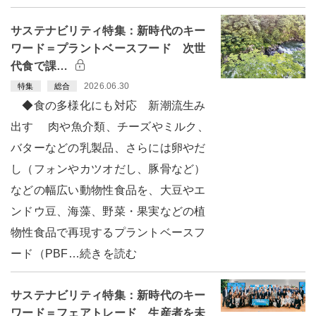
サステナビリティ特集：新時代のキー
ワード＝プラントベースフード 次世
代食で課…
2026.06.30
特集
総合
◆食の多様化にも対応 新潮流生み
出す 肉や魚介類、チーズやミルク、
バターなどの乳製品、さらには卵やだ
し（フォンやカツオだし、豚骨など）
などの幅広い動物性食品を、大豆やエ
ンドウ豆、海藻、野菜・果実などの植
物性食品で再現するプラントベースフ
ード（PBF…続きを読む
サステナビリティ特集：新時代のキー
ワード＝フェアトレード 生産者を未