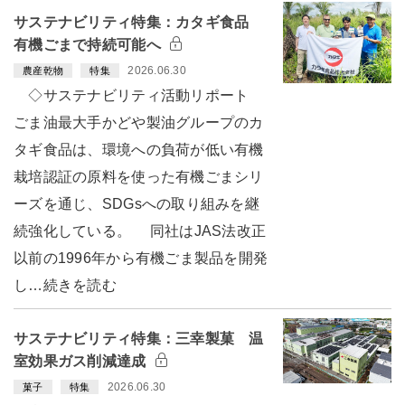
サステナビリティ特集：カタギ食品
有機ごまで持続可能へ
2026.06.30
農産乾物
特集
◇サステナビリティ活動リポート
ごま油最大手かどや製油グループのカ
タギ食品は、環境への負荷が低い有機
栽培認証の原料を使った有機ごまシリ
ーズを通じ、SDGsへの取り組みを継
続強化している。 同社はJAS法改正
以前の1996年から有機ごま製品を開発
し…続きを読む
サステナビリティ特集：三幸製菓 温
室効果ガス削減達成
2026.06.30
菓子
特集