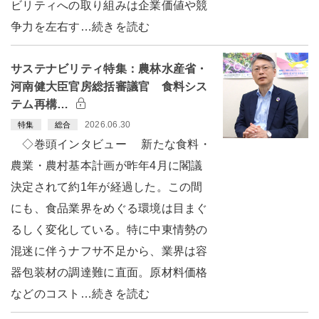
ビリティへの取り組みは企業価値や競
争力を左右す…続きを読む
サステナビリティ特集：農林水産省・
河南健大臣官房総括審議官 食料シス
テム再構…
2026.06.30
特集
総合
◇巻頭インタビュー 新たな食料・
農業・農村基本計画が昨年4月に閣議
決定されて約1年が経過した。この間
にも、食品業界をめぐる環境は目まぐ
るしく変化している。特に中東情勢の
混迷に伴うナフサ不足から、業界は容
器包装材の調達難に直面。原材料価格
などのコスト…続きを読む