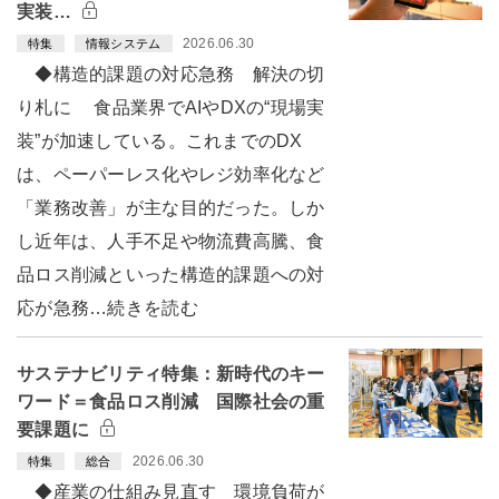
実装…
2026.06.30
特集
情報システム
◆構造的課題の対応急務 解決の切
り札に 食品業界でAIやDXの“現場実
装”が加速している。これまでのDX
は、ペーパーレス化やレジ効率化など
「業務改善」が主な目的だった。しか
し近年は、人手不足や物流費高騰、食
品ロス削減といった構造的課題への対
応が急務…続きを読む
サステナビリティ特集：新時代のキー
ワード＝食品ロス削減 国際社会の重
要課題に
2026.06.30
特集
総合
◆産業の仕組み見直す 環境負荷が