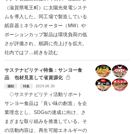
（滋賀県竜王町）に太陽光発電システ
ムを導入した。同工場で製造している
紙容器ミネラルウオーター（MW）や
ポーションカップ製品は環境負荷の低
さが評価され、順調に売上げを拡大。
社内ではフ…続きを読む
サステナビリティ特集：サンヨー食
品 包材見直して省資源化
2026.06.30
麺類
特集
◇サステナビリティ活動リポート
サンヨー食品は「良い味の創造」を企
業理念とし、SDGsの達成に向け、さ
まざまな取り組みを推進している。そ
の活動内容は、再生可能エネルギーの