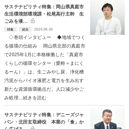
サステナビリティ特集：岡山県真庭市
生活環境部環境課・松尾高行主幹 生
ごみを液…
2026.06.30
特集
総合
◇巻頭インタビュー ◆地域でつく
る循環の仕組み 岡山県北部の真庭市
で2025年1月に本格稼働した「真庭市
くらしの循環センター（愛称＝まにく
るーん）」は、生ごみやし尿、浄化槽
汚泥からバイオ液肥と電力を生み出す
新たな資源循環拠点だ。人口減少やご
み処理…続きを読む
サステナビリティ特集：デニーズジャ
パン・北田玄取締役 本業の「食」か