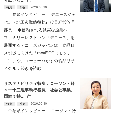
ら広げる…
2026.06.30
特集
外食
◇巻頭インタビュー デニーズジャ
パン・北田玄取締役執行役員経営管理
部長 ◆信頼される誠実な企業へ
ファミリーレストラン「デニーズ」を
展開するデニーズジャパンは、食品ロ
ス削減に向けた「mottECO（モッテ
コ）」や、コーヒー豆かすの食品リサ
イクル…続きを読む
サステナビリティ特集：ローソン・鈴
木一十三理事執行役員 社会と事業、
両軸で持…
2026.06.30
特集
小売
◇巻頭インタビュー ローソン・鈴