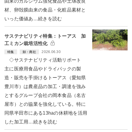
由来のカルシウム強化食品や土壌改良
材、卵殻膜由来の食品・化粧品素材と
いった価値あ…続きを読む
サステナビリティ特集：トーアス 加
工ミカン栽培活性化
2026.06.30
特集
卸・商社
◇サステナビリティ活動リポート
主に医療用食品やドライパックの製
造・販売を手掛けるトーアス（愛知県
豊川市）は農産品の加工・調達を強み
とするグループ会社の岡本食品（名古
屋市）との協業を強化している。特に
同県半田市にある13haの休耕地を活用
した加工用…続きを読む