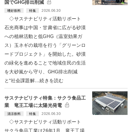
国でGHG排出削減
2026.06.30
嗜好飲料
特集
◇サステナビリティ活動リポート
石光商事は中国・甘粛省に広がる砂漠
への植林活動と低GHG（温室効果ガ
ス）玉ネギの栽培を行う「グリーンロ
ードプロジェクト」を開始した。砂漠
の緑化を進めることで地域住民の生活
を大砂嵐から守り、GHG排出削減
と“社会課題解…続きを読む
サステナビリティ特集：サクラ食品工
業 竜王工場に太陽光発電
2026.06.30
清涼飲料
特集
◇サステナビリティ活動リポート
サクラ食品工業は26年1月、竜王工場