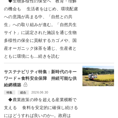
◆生物多様性の保全へ 教育・理解
の機会も 生活者をはじめ、環境配慮
への意識が高まる中、「自然との共
生」への取り組みが進む。「自然共生
サイト」に認定された施設を通じ生物
多様性の保全に貢献するカゴメや、国
産オーガニック抹茶を通じ、生産者と
ともに環境にも…続きを読む
サステナビリティ特集：新時代のキー
ワード＝食料安全保障 持続可能な供
給網構築
2026.06.30
特集
総合
◆農業政策の枠を超える産業横断で
支える 食料を安定的に確保し続ける
にはどうすれば良いのか--。政府は