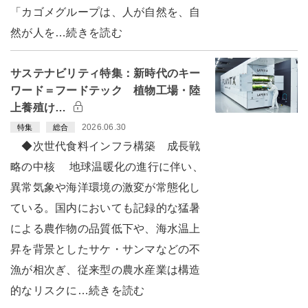
「カゴメグループは、人が自然を、自
然が人を…続きを読む
サステナビリティ特集：新時代のキー
ワード＝フードテック 植物工場・陸
上養殖け…
2026.06.30
特集
総合
◆次世代食料インフラ構築 成長戦
略の中核 地球温暖化の進行に伴い、
異常気象や海洋環境の激変が常態化し
ている。国内においても記録的な猛暑
による農作物の品質低下や、海水温上
昇を背景としたサケ・サンマなどの不
漁が相次ぎ、従来型の農水産業は構造
的なリスクに…続きを読む