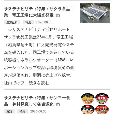
サステナビリティ特集：サクラ食品工
業 竜王工場に太陽光発電
2026.06.30
清涼飲料
特集
◇サステナビリティ活動リポート
サクラ食品工業は26年1月、竜王工場
（滋賀県竜王町）に太陽光発電システ
ムを導入した。同工場で製造している
紙容器ミネラルウオーター（MW）や
ポーションカップ製品は環境負荷の低
さが評価され、順調に売上げを拡大。
社内ではフ…続きを読む
サステナビリティ特集：サンヨー食
品 包材見直して省資源化
2026.06.30
麺類
特集