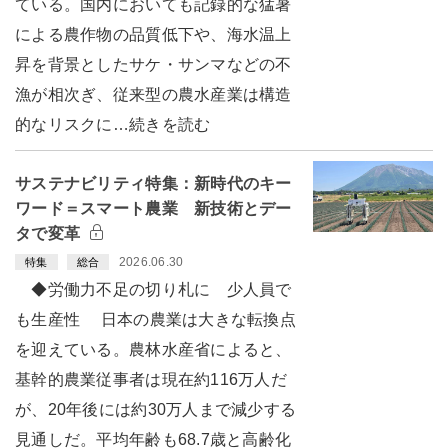
ている。国内においても記録的な猛暑
による農作物の品質低下や、海水温上
昇を背景としたサケ・サンマなどの不
漁が相次ぎ、従来型の農水産業は構造
的なリスクに…続きを読む
サステナビリティ特集：新時代のキー
ワード＝スマート農業 新技術とデー
タで変革
2026.06.30
特集
総合
◆労働力不足の切り札に 少人員で
も生産性 日本の農業は大きな転換点
を迎えている。農林水産省によると、
基幹的農業従事者は現在約116万人だ
が、20年後には約30万人まで減少する
見通しだ。平均年齢も68.7歳と高齢化