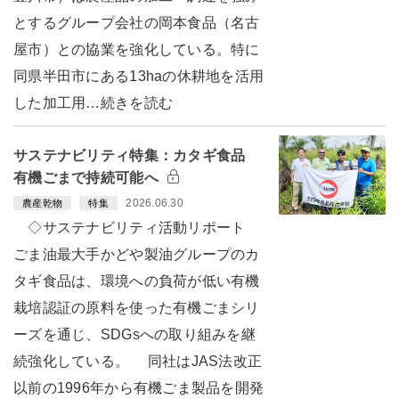
とするグループ会社の岡本食品（名古
屋市）との協業を強化している。特に
同県半田市にある13haの休耕地を活用
した加工用…続きを読む
サステナビリティ特集：カタギ食品
有機ごまで持続可能へ
2026.06.30
農産乾物
特集
◇サステナビリティ活動リポート
ごま油最大手かどや製油グループのカ
タギ食品は、環境への負荷が低い有機
栽培認証の原料を使った有機ごまシリ
ーズを通じ、SDGsへの取り組みを継
続強化している。 同社はJAS法改正
以前の1996年から有機ごま製品を開発