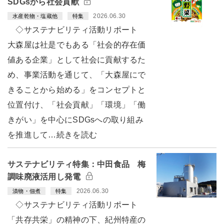
SDGsから社会貢献
2026.06.30
水産乾物・塩蔵他
特集
◇サステナビリティ活動リポート
大森屋は社是でもある「社会的存在価
値ある企業」として社会に貢献するた
め、事業活動を通じて、「大森屋にで
きることから始める」をコンセプトと
位置付け、「社会貢献」「環境」「働
きがい」を中心にSDGsへの取り組み
を推進して…続きを読む
サステナビリティ特集：中田食品 梅
調味廃液活用し発電
2026.06.30
漬物・佃煮
特集
◇サステナビリティ活動リポート
「共存共栄」の精神の下、紀州特産の