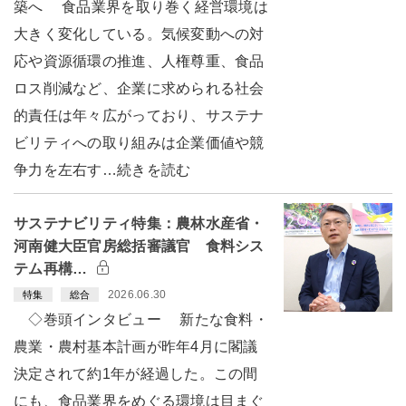
築へ 食品業界を取り巻く経営環境は
大きく変化している。気候変動への対
応や資源循環の推進、人権尊重、食品
ロス削減など、企業に求められる社会
的責任は年々広がっており、サステナ
ビリティへの取り組みは企業価値や競
争力を左右す…続きを読む
サステナビリティ特集：農林水産省・
河南健大臣官房総括審議官 食料シス
テム再構…
2026.06.30
特集
総合
◇巻頭インタビュー 新たな食料・
農業・農村基本計画が昨年4月に閣議
決定されて約1年が経過した。この間
にも、食品業界をめぐる環境は目まぐ