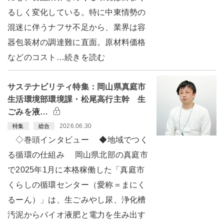
るしく変化している。特に中東情勢の
混迷に伴うナフサ不足から、業界は容
器包装材の調達難に直面。原材料価格
などのコスト…続きを読む
サステナビリティ特集：岡山県真庭市
生活環境部環境課・松尾高行主幹 生
ごみを液…
2026.06.30
特集
総合
◇巻頭インタビュー ◆地域でつく
る循環の仕組み 岡山県北部の真庭市
で2025年1月に本格稼働した「真庭市
くらしの循環センター（愛称＝まにく
るーん）」は、生ごみやし尿、浄化槽
汚泥からバイオ液肥と電力を生み出す