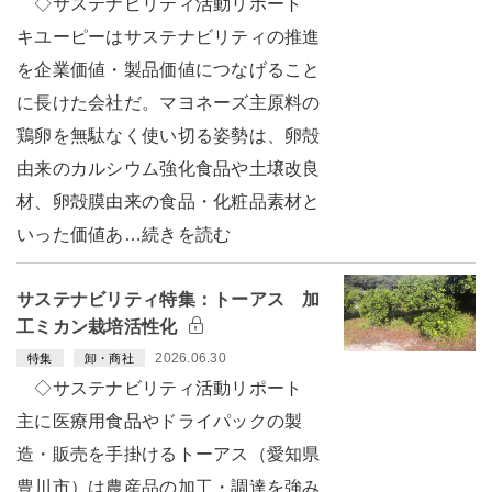
◇サステナビリティ活動リポート
キユーピーはサステナビリティの推進
を企業価値・製品価値につなげること
に長けた会社だ。マヨネーズ主原料の
鶏卵を無駄なく使い切る姿勢は、卵殻
由来のカルシウム強化食品や土壌改良
材、卵殻膜由来の食品・化粧品素材と
いった価値あ…続きを読む
サステナビリティ特集：トーアス 加
工ミカン栽培活性化
2026.06.30
特集
卸・商社
◇サステナビリティ活動リポート
主に医療用食品やドライパックの製
造・販売を手掛けるトーアス（愛知県
豊川市）は農産品の加工・調達を強み