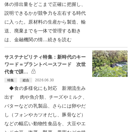
体の排出量をどこまで正確に把握し、
説明できるかが競争力を左右する時代
に入った。原材料の生産から製造、輸
送、廃棄までを一体で管理する動き
は、金融機関の情…続きを読む
サステナビリティ特集：新時代のキー
ワード＝プラントベースフード 次世
代食で課…
2026.06.30
特集
総合
◆食の多様化にも対応 新潮流生み
出す 肉や魚介類、チーズやミルク、
バターなどの乳製品、さらには卵やだ
し（フォンやカツオだし、豚骨など）
などの幅広い動物性食品を、大豆やエ