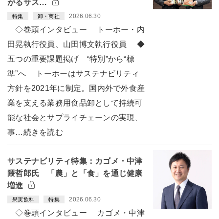
がるサス…
2026.06.30
特集
卸・商社
◇巻頭インタビュー トーホー・内
田晃執行役員、山田博文執行役員 ◆
五つの重要課題掲げ “特別”から“標
準”へ トーホーはサステナビリティ
方針を2021年に制定。国内外で外食産
業を支える業務用食品卸として持続可
能な社会とサプライチェーンの実現、
事…続きを読む
サステナビリティ特集：カゴメ・中津
隈哲郎氏 「農」と「食」を通じ健康
増進
2026.06.30
果実飲料
特集
◇巻頭インタビュー カゴメ・中津