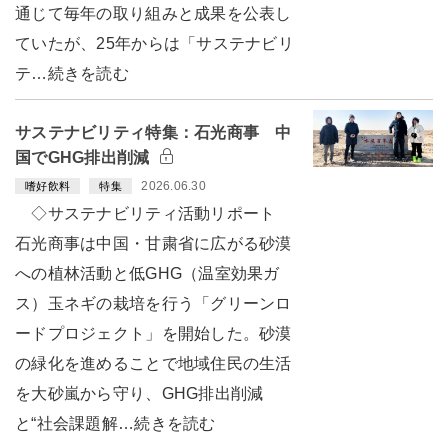
通じて毎年の取り組みと成果を公表し
ていたが、25年からは「サステナビリ
テ…続きを読む
サステナビリティ特集：石光商事 中
国でGHG排出削減
2026.06.30
嗜好飲料
特集
◇サステナビリティ活動リポート
石光商事は中国・甘粛省に広がる砂漠
への植林活動と低GHG（温室効果ガ
ス）玉ネギの栽培を行う「グリーンロ
ードプロジェクト」を開始した。砂漠
の緑化を進めることで地域住民の生活
を大砂嵐から守り、GHG排出削減
と“社会課題解…続きを読む