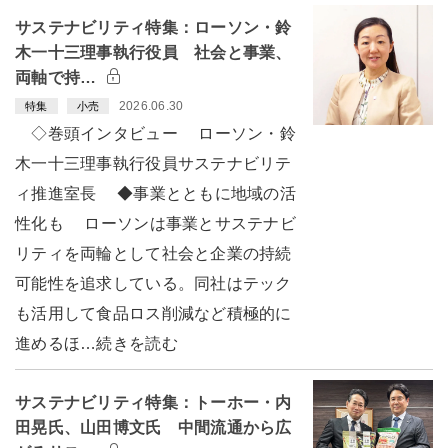
サステナビリティ特集：ローソン・鈴
木一十三理事執行役員 社会と事業、
両軸で持…
2026.06.30
特集
小売
◇巻頭インタビュー ローソン・鈴
木一十三理事執行役員サステナビリテ
ィ推進室長 ◆事業とともに地域の活
性化も ローソンは事業とサステナビ
リティを両輪として社会と企業の持続
可能性を追求している。同社はテック
も活用して食品ロス削減など積極的に
進めるほ…続きを読む
サステナビリティ特集：トーホー・内
田晃氏、山田博文氏 中間流通から広