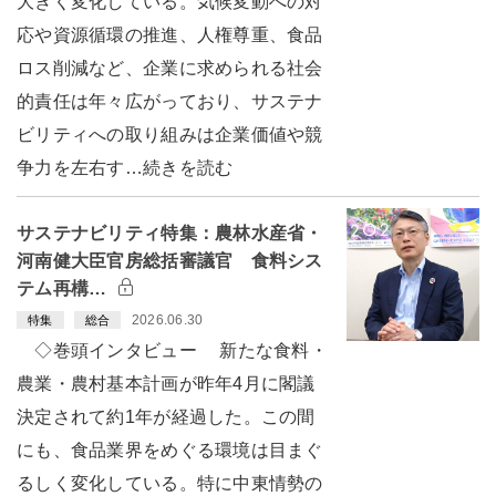
大きく変化している。気候変動への対
応や資源循環の推進、人権尊重、食品
ロス削減など、企業に求められる社会
的責任は年々広がっており、サステナ
ビリティへの取り組みは企業価値や競
争力を左右す…続きを読む
サステナビリティ特集：農林水産省・
河南健大臣官房総括審議官 食料シス
テム再構…
2026.06.30
特集
総合
◇巻頭インタビュー 新たな食料・
農業・農村基本計画が昨年4月に閣議
決定されて約1年が経過した。この間
にも、食品業界をめぐる環境は目まぐ
るしく変化している。特に中東情勢の