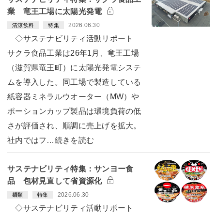
業 竜王工場に太陽光発電
2026.06.30
清涼飲料
特集
◇サステナビリティ活動リポート
サクラ食品工業は26年1月、竜王工場
（滋賀県竜王町）に太陽光発電システ
ムを導入した。同工場で製造している
紙容器ミネラルウオーター（MW）や
ポーションカップ製品は環境負荷の低
さが評価され、順調に売上げを拡大。
社内ではフ…続きを読む
サステナビリティ特集：サンヨー食
品 包材見直して省資源化
2026.06.30
麺類
特集
◇サステナビリティ活動リポート