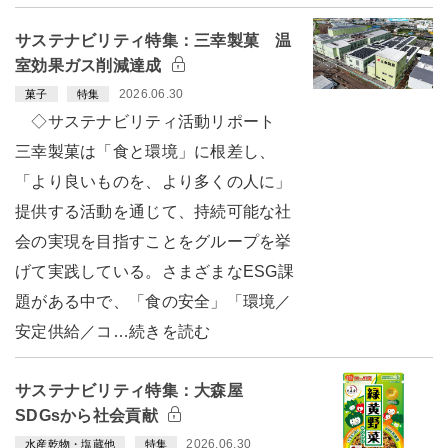
サステナビリティ特集：三幸製菓 温
室効果ガス削減達成
2026.06.30
菓子
特集
◇サステナビリティ活動リポート
三幸製菓は「食と環境」に根差し、
「より良いものを、より多くの人に」
提供する活動を通じて、持続可能な社
会の実現を目指すことをグループを挙
げて実践している。さまざまなESG課
題がある中で、「食の安全」「環境／
安定供給／コ…続きを読む
サステナビリティ特集：大森屋
SDGsから社会貢献
2026.06.30
水産乾物・塩蔵他
特集