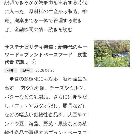
説明できるかが競争力を左右する時代
に入った。原材料の生産から製造、輸
送、廃棄までを一体で管理する動き
は、金融機関の情…続きを読む
サステナビリティ特集：新時代のキー
ワード＝プラントベースフード 次世
代食で課…
2026.06.30
特集
総合
◆食の多様化にも対応 新潮流生み
出す 肉や魚介類、チーズやミルク、
バターなどの乳製品、さらには卵やだ
し（フォンやカツオだし、豚骨など）
などの幅広い動物性食品を、大豆やエ
ンドウ豆、海藻、野菜・果実などの植
物性食品で再現するプラントベースフ