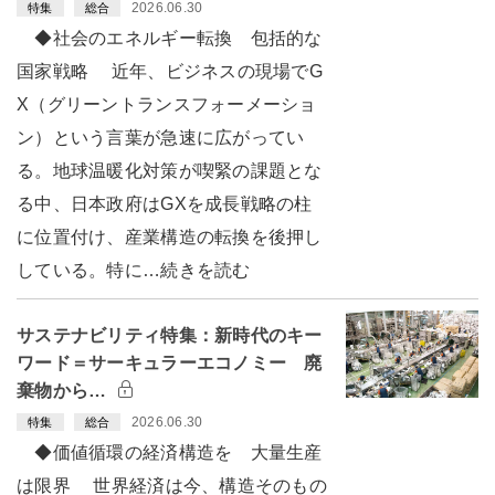
2026.06.30
特集
総合
◆社会のエネルギー転換 包括的な
国家戦略 近年、ビジネスの現場でG
X（グリーントランスフォーメーショ
ン）という言葉が急速に広がってい
る。地球温暖化対策が喫緊の課題とな
る中、日本政府はGXを成長戦略の柱
に位置付け、産業構造の転換を後押し
している。特に…続きを読む
サステナビリティ特集：新時代のキー
ワード＝サーキュラーエコノミー 廃
棄物から…
2026.06.30
特集
総合
◆価値循環の経済構造を 大量生産
は限界 世界経済は今、構造そのもの