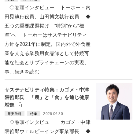
◇巻頭インタビュー トーホー・内
田晃執行役員、山田博文執行役員 ◆
五つの重要課題掲げ “特別”から“標
準”へ トーホーはサステナビリティ
方針を2021年に制定。国内外で外食産
業を支える業務用食品卸として持続可
能な社会とサプライチェーンの実現、
事…続きを読む
サステナビリティ特集：カゴメ・中津
隈哲郎氏 「農」と「食」を通じ健康
増進
2026.06.30
果実飲料
特集
◇巻頭インタビュー カゴメ・中津
隈哲郎ウェルビーイング事業部長 ◆