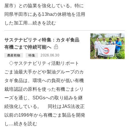
屋市）との協業を強化している。特に
同県半田市にある13haの休耕地を活用
した加工用…続きを読む
サステナビリティ特集：カタギ食品
有機ごまで持続可能へ
2026.06.30
農産乾物
特集
◇サステナビリティ活動リポート
ごま油最大手かどや製油グループのカ
タギ食品は、環境への負荷が低い有機
栽培認証の原料を使った有機ごまシリ
ーズを通じ、SDGsへの取り組みを継
続強化している。 同社はJAS法改正
以前の1996年から有機ごま製品を開発
し…続きを読む