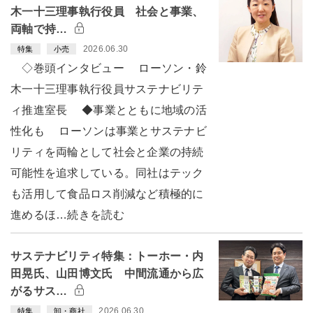
木一十三理事執行役員 社会と事業、
両軸で持…
2026.06.30
特集
小売
◇巻頭インタビュー ローソン・鈴
木一十三理事執行役員サステナビリテ
ィ推進室長 ◆事業とともに地域の活
性化も ローソンは事業とサステナビ
リティを両輪として社会と企業の持続
可能性を追求している。同社はテック
も活用して食品ロス削減など積極的に
進めるほ…続きを読む
サステナビリティ特集：トーホー・内
田晃氏、山田博文氏 中間流通から広
がるサス…
2026.06.30
特集
卸・商社