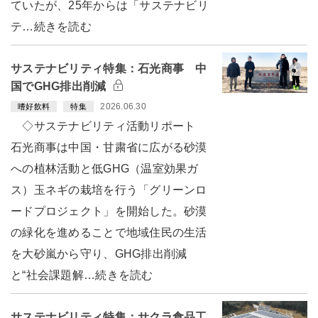
ていたが、25年からは「サステナビリ
テ…続きを読む
サステナビリティ特集：石光商事 中
国でGHG排出削減
2026.06.30
嗜好飲料
特集
◇サステナビリティ活動リポート
石光商事は中国・甘粛省に広がる砂漠
への植林活動と低GHG（温室効果ガ
ス）玉ネギの栽培を行う「グリーンロ
ードプロジェクト」を開始した。砂漠
の緑化を進めることで地域住民の生活
を大砂嵐から守り、GHG排出削減
と“社会課題解…続きを読む
サステナビリティ特集：サクラ食品工