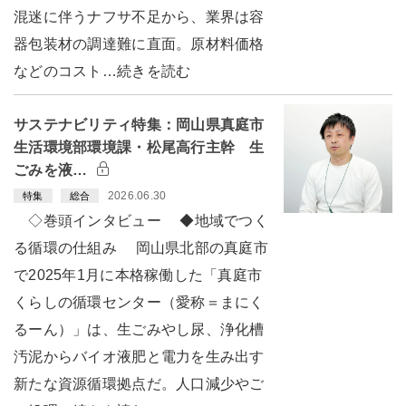
混迷に伴うナフサ不足から、業界は容
器包装材の調達難に直面。原材料価格
などのコスト…続きを読む
サステナビリティ特集：岡山県真庭市
生活環境部環境課・松尾高行主幹 生
ごみを液…
2026.06.30
特集
総合
◇巻頭インタビュー ◆地域でつく
る循環の仕組み 岡山県北部の真庭市
で2025年1月に本格稼働した「真庭市
くらしの循環センター（愛称＝まにく
るーん）」は、生ごみやし尿、浄化槽
汚泥からバイオ液肥と電力を生み出す
新たな資源循環拠点だ。人口減少やご