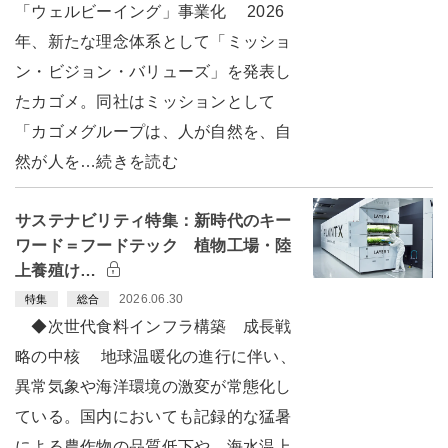
「ウェルビーイング」事業化 2026
年、新たな理念体系として「ミッショ
ン・ビジョン・バリューズ」を発表し
たカゴメ。同社はミッションとして
「カゴメグループは、人が自然を、自
然が人を…続きを読む
サステナビリティ特集：新時代のキー
ワード＝フードテック 植物工場・陸
上養殖け…
2026.06.30
特集
総合
◆次世代食料インフラ構築 成長戦
略の中核 地球温暖化の進行に伴い、
異常気象や海洋環境の激変が常態化し
ている。国内においても記録的な猛暑
による農作物の品質低下や、海水温上