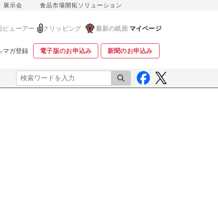
展示会
食品市場開拓ソリューション
面ビューアー
クリッピング
最新の紙面
マイページ
ルマガ登録
電子版のお申込み
新聞のお申込み
検索