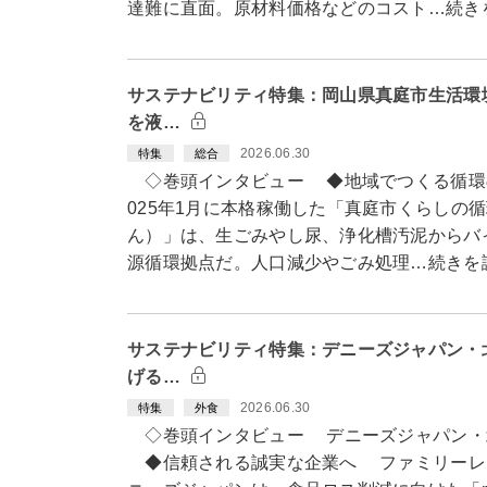
達難に直面。原材料価格などのコスト…続き
サステナビリティ特集：岡山県真庭市生活環
を液…
2026.06.30
特集
総合
◇巻頭インタビュー ◆地域でつくる循環
025年1月に本格稼働した「真庭市くらしの
ん）」は、生ごみやし尿、浄化槽汚泥からバ
源循環拠点だ。人口減少やごみ処理…続きを
サステナビリティ特集：デニーズジャパン・
げる…
2026.06.30
特集
外食
◇巻頭インタビュー デニーズジャパン・
◆信頼される誠実な企業へ ファミリーレ