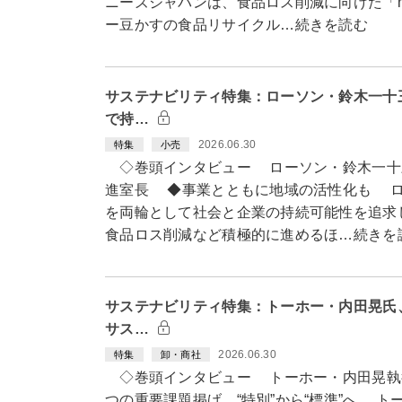
ニーズジャパンは、食品ロス削減に向けた「m
ー豆かすの食品リサイクル…続きを読む
サステナビリティ特集：ローソン・鈴木一十
で持…
2026.06.30
特集
小売
◇巻頭インタビュー ローソン・鈴木一十
進室長 ◆事業とともに地域の活性化も ロ
を両輪として社会と企業の持続可能性を追求
食品ロス削減など積極的に進めるほ…続きを
サステナビリティ特集：トーホー・内田晃氏
サス…
2026.06.30
特集
卸・商社
◇巻頭インタビュー トーホー・内田晃執
つの重要課題掲げ “特別”から“標準”へ ト