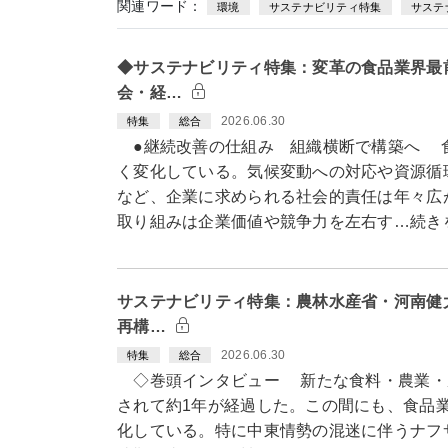
関連ワード：
環境
サステナビリティ特集
サステ
◆サステナビリティ特集：変革の食品業界最
会・経…
2026.06.30
特集
総合
●継続改善の仕組み 組織横断で構築へ 
く変化している。気候変動への対応や資源循
など、企業に求められる社会的責任は年々広
取り組みは企業価値や競争力を左右す…続き
サステナビリティ特集：農林水産省・河南健
再構…
2026.06.30
特集
総合
◇巻頭インタビュー 新たな食料・農業・
されて約1年が経過した。この間にも、食品
化している。特に中東情勢の混迷に伴うナフ