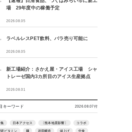
【速報】日清食品、つくばみらい市に新工
場 29年度中の稼働予定
2026.08.05
.
ラベルレスPET飲料、バラ売り可能に
2026.08.05
.
新工場紹介：さかえ屋・アイス工場 シャ
トレーゼ国内3カ所目のアイス生産拠点
2026.08.01
目キーワード
2026.08.07付
特集
日本アクセス
〔熊本地震影響〕
コラボ
理研ビタミン
麺
岩田醸造
値上げ
中食