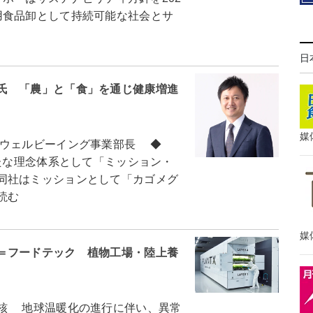
用食品卸として持続可能な社会とサ
日
氏 「農」と「食」を通じ健康増進
媒
ウェルビーイング事業部長 ◆
たな理念体系として「ミッション・
同社はミッションとして「カゴメグ
読む
媒
＝フードテック 植物工場・陸上養
核 地球温暖化の進行に伴い、異常