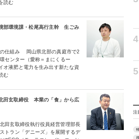
を読む
境部環境課・松尾高行主幹 生ごみ
4
の仕組み 岡山県北部の真庭市で2
循環センター（愛称＝まにくるー
イオ液肥と電力を生み出す新たな資
5
読む
北田玄取締役 本業の「食」から広
注
北田玄取締役執行役員経営管理部長
ストラン「デニーズ」を展開するデ