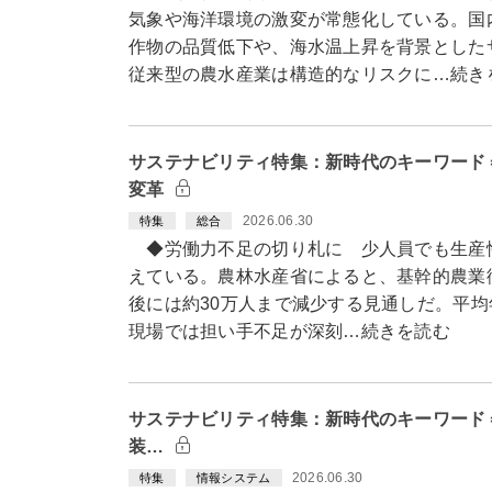
気象や海洋環境の激変が常態化している。国
作物の品質低下や、海水温上昇を背景とした
従来型の農水産業は構造的なリスクに…続き
サステナビリティ特集：新時代のキーワード
変革
2026.06.30
特集
総合
◆労働力不足の切り札に 少人員でも生産
えている。農林水産省によると、基幹的農業従
後には約30万人まで減少する見通しだ。平均
現場では担い手不足が深刻…続きを読む
サステナビリティ特集：新時代のキーワード＝
装…
2026.06.30
特集
情報システム