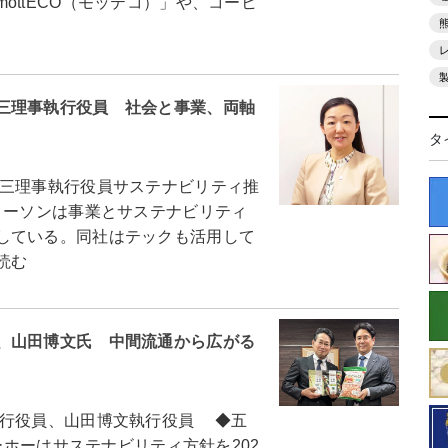
ottECO（モッテコ）」や、コーヒ
三理事執行役員 社会と事業、両軸
タ
三理事執行役員サステナビリティ推
ーソンは事業とサステナビリティ
している。同社はテックも活用して
読む
、山田博文氏 中間流通から広がる
行役員、山田博文執行役員 ◆五
ーホーはサステナビリティ方針を202