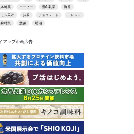
熊本地震
コーヒー
雪印乳業
海苔
レモン果汁
抹茶
チョコレート
トレンド
製粉特集
惣菜
明治
イアップ企画広告