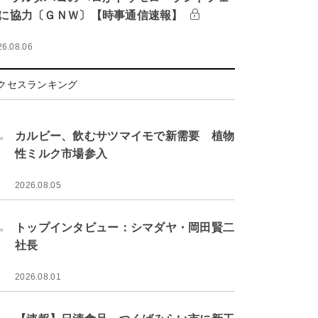
に協力〔ＧＮＷ〕【時事通信速報】
26.08.06
クセスランキング
.
カルビー、飲むサツマイモで新需要 植物
性ミルク市場参入
2026.08.05
.
トップインタビュー：シマダヤ・岡田賢二
社長
2026.08.01
.