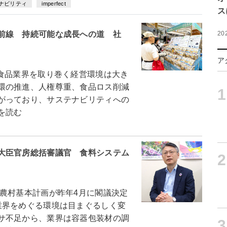
ナビリティ
imperfect
ス
前線 持続可能な成長への道 社
20
ア
食品業界を取り巻く経営環境は大き
環の推進、人権尊重、食品ロス削減
1
がっており、サステナビリティへの
を読む
大臣官房総括審議官 食料システム
2
農村基本計画が昨年4月に閣議決定
業界をめぐる環境は目まぐるしく変
サ不足から、業界は容器包装材の調
3