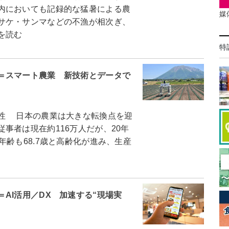
内においても記録的な猛暑による農
媒
サケ・サンマなどの不漁が相次ぎ、
を読む
特
＝スマート農業 新技術とデータで
性 日本の農業は大きな転換点を迎
事者は現在約116万人だが、20年
年齢も68.7歳と高齢化が進み、生産
AI活用／DX 加速する“現場実