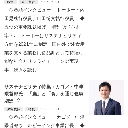
2026.06.30
特集
卸・商社
◇巻頭インタビュー トーホー・内
田晃執行役員、山田博文執行役員 ◆
五つの重要課題掲げ “特別”から“標
準”へ トーホーはサステナビリティ
方針を2021年に制定。国内外で外食産
業を支える業務用食品卸として持続可
能な社会とサプライチェーンの実現、
事…続きを読む
サステナビリティ特集：カゴメ・中津
隈哲郎氏 「農」と「食」を通じ健康
増進
2026.06.30
果実飲料
特集
◇巻頭インタビュー カゴメ・中津
隈哲郎ウェルビーイング事業部長 ◆