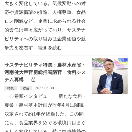
大きく変化している。気候変動への対
応や資源循環の推進、人権尊重、食品
ロス削減など、企業に求められる社会
的責任は年々広がっており、サステナ
ビリティへの取り組みは企業価値や競
争力を左右す…続きを読む
サステナビリティ特集：農林水産省・
河南健大臣官房総括審議官 食料シス
テム再構…
2026.06.30
特集
総合
◇巻頭インタビュー 新たな食料・
農業・農村基本計画が昨年4月に閣議
決定されて約1年が経過した。この間
にも、食品業界をめぐる環境は目まぐ
るしく変化している。特に中東情勢の