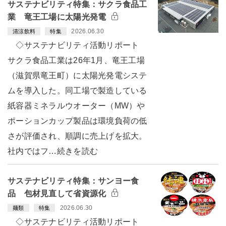
サステナビリティ特集：サクラ食品工
業 竜王工場に太陽光発電
2026.06.30
清涼飲料
特集
◇サステナビリティ活動リポート
サクラ食品工業は26年1月、竜王工場
（滋賀県竜王町）に太陽光発電システ
ムを導入した。同工場で製造している
紙容器ミネラルウオーター（MW）や
ポーションカップ製品は環境負荷の低
さが評価され、順調に売上げを拡大。
社内ではフ…続きを読む
サステナビリティ特集：サンヨー食
品 包材見直して省資源化
2026.06.30
麺類
特集
◇サステナビリティ活動リポート