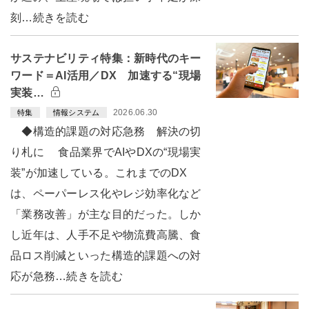
刻…続きを読む
サステナビリティ特集：新時代のキー
ワード＝AI活用／DX 加速する“現場
実装…
2026.06.30
特集
情報システム
◆構造的課題の対応急務 解決の切
り札に 食品業界でAIやDXの“現場実
装”が加速している。これまでのDX
は、ペーパーレス化やレジ効率化など
「業務改善」が主な目的だった。しか
し近年は、人手不足や物流費高騰、食
品ロス削減といった構造的課題への対
応が急務…続きを読む