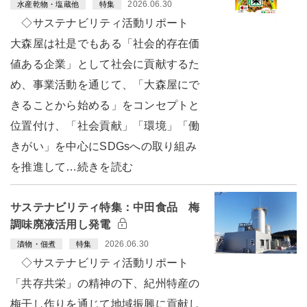
2026.06.30
水産乾物・塩蔵他
特集
◇サステナビリティ活動リポート
大森屋は社是でもある「社会的存在価
値ある企業」として社会に貢献するた
め、事業活動を通じて、「大森屋にで
きることから始める」をコンセプトと
位置付け、「社会貢献」「環境」「働
きがい」を中心にSDGsへの取り組み
を推進して…続きを読む
サステナビリティ特集：中田食品 梅
調味廃液活用し発電
2026.06.30
漬物・佃煮
特集
◇サステナビリティ活動リポート
「共存共栄」の精神の下、紀州特産の
梅干し作りを通じて地域振興に貢献し