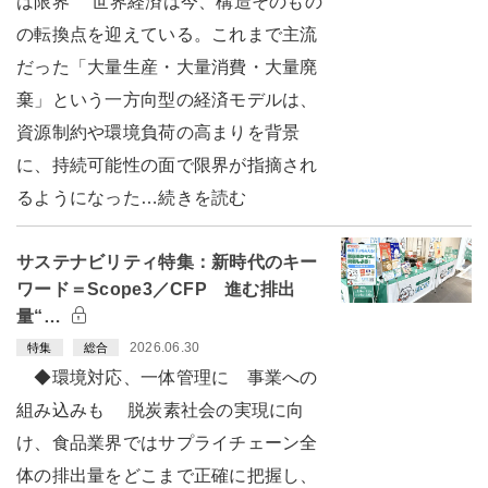
は限界 世界経済は今、構造そのもの
の転換点を迎えている。これまで主流
だった「大量生産・大量消費・大量廃
棄」という一方向型の経済モデルは、
資源制約や環境負荷の高まりを背景
に、持続可能性の面で限界が指摘され
るようになった…続きを読む
サステナビリティ特集：新時代のキー
ワード＝Scope3／CFP 進む排出
量“…
2026.06.30
特集
総合
◆環境対応、一体管理に 事業への
組み込みも 脱炭素社会の実現に向
け、食品業界ではサプライチェーン全
体の排出量をどこまで正確に把握し、