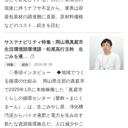
混迷に伴うナフサ不足から、業界は容
器包装材の調達難に直面。原材料価格
などのコスト…続きを読む
サステナビリティ特集：岡山県真庭市
生活環境部環境課・松尾高行主幹 生
ごみを液…
2026.06.30
特集
総合
◇巻頭インタビュー ◆地域でつく
る循環の仕組み 岡山県北部の真庭市
で2025年1月に本格稼働した「真庭市
くらしの循環センター（愛称＝まにく
るーん）」は、生ごみやし尿、浄化槽
汚泥からバイオ液肥と電力を生み出す
新たな資源循環拠点だ。人口減少やご