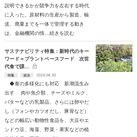
説明できるかが競争力を左右する時代
に入った。原材料の生産から製造、輸
送、廃棄までを一体で管理する動き
は、金融機関の情…続きを読む
サステナビリティ特集：新時代のキー
ワード＝プラントベースフード 次世
代食で課…
2026.06.30
特集
総合
◆食の多様化にも対応 新潮流生み
出す 肉や魚介類、チーズやミルク、
バターなどの乳製品、さらには卵やだ
し（フォンやカツオだし、豚骨など）
などの幅広い動物性食品を、大豆やエ
ンドウ豆、海藻、野菜・果実などの植