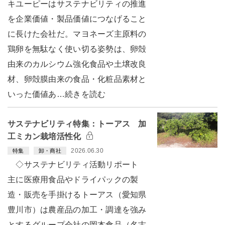
キユーピーはサステナビリティの推進
を企業価値・製品価値につなげること
に長けた会社だ。マヨネーズ主原料の
鶏卵を無駄なく使い切る姿勢は、卵殻
由来のカルシウム強化食品や土壌改良
材、卵殻膜由来の食品・化粧品素材と
いった価値あ…続きを読む
サステナビリティ特集：トーアス 加
工ミカン栽培活性化
2026.06.30
特集
卸・商社
◇サステナビリティ活動リポート
主に医療用食品やドライパックの製
造・販売を手掛けるトーアス（愛知県
豊川市）は農産品の加工・調達を強み
とするグループ会社の岡本食品（名古