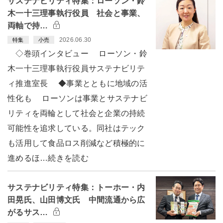
サステナビリティ特集：ローソン・鈴
木一十三理事執行役員 社会と事業、
両軸で持…
2026.06.30
特集
小売
◇巻頭インタビュー ローソン・鈴
木一十三理事執行役員サステナビリテ
ィ推進室長 ◆事業とともに地域の活
性化も ローソンは事業とサステナビ
リティを両輪として社会と企業の持続
可能性を追求している。同社はテック
も活用して食品ロス削減など積極的に
進めるほ…続きを読む
サステナビリティ特集：トーホー・内
田晃氏、山田博文氏 中間流通から広
がるサス…