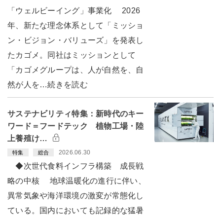
「ウェルビーイング」事業化 2026
年、新たな理念体系として「ミッショ
ン・ビジョン・バリューズ」を発表し
たカゴメ。同社はミッションとして
「カゴメグループは、人が自然を、自
然が人を…続きを読む
サステナビリティ特集：新時代のキー
ワード＝フードテック 植物工場・陸
上養殖け…
2026.06.30
特集
総合
◆次世代食料インフラ構築 成長戦
略の中核 地球温暖化の進行に伴い、
異常気象や海洋環境の激変が常態化し
ている。国内においても記録的な猛暑