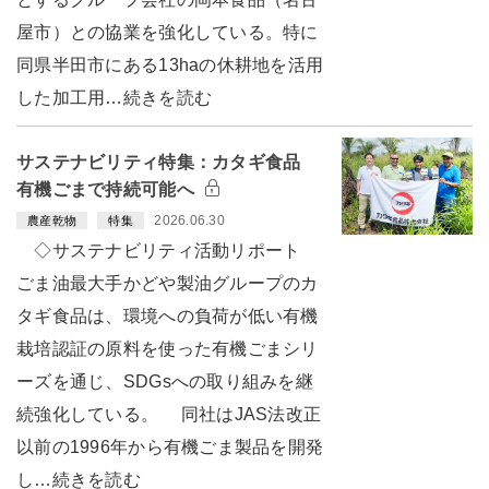
屋市）との協業を強化している。特に
同県半田市にある13haの休耕地を活用
した加工用…続きを読む
サステナビリティ特集：カタギ食品
有機ごまで持続可能へ
2026.06.30
農産乾物
特集
◇サステナビリティ活動リポート
ごま油最大手かどや製油グループのカ
タギ食品は、環境への負荷が低い有機
栽培認証の原料を使った有機ごまシリ
ーズを通じ、SDGsへの取り組みを継
続強化している。 同社はJAS法改正
以前の1996年から有機ごま製品を開発
し…続きを読む