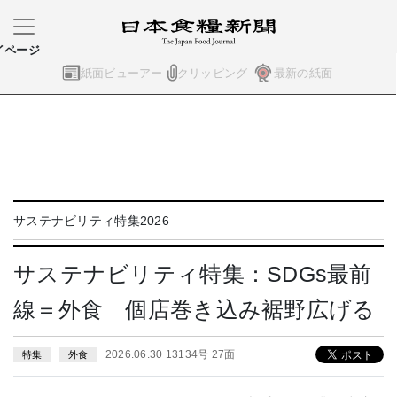
イページ
紙面ビューアー
クリッピング
最新の紙面
サステナビリティ特集2026
サステナビリティ特集：SDGs最前
線＝外食 個店巻き込み裾野広げる
2026.06.30 13134号 27面
特集
外食