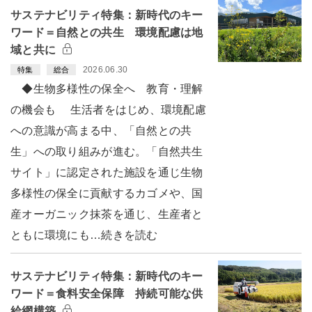
サステナビリティ特集：新時代のキー
ワード＝自然との共生 環境配慮は地
域と共に
2026.06.30
特集
総合
◆生物多様性の保全へ 教育・理解
の機会も 生活者をはじめ、環境配慮
への意識が高まる中、「自然との共
生」への取り組みが進む。「自然共生
サイト」に認定された施設を通じ生物
多様性の保全に貢献するカゴメや、国
産オーガニック抹茶を通じ、生産者と
ともに環境にも…続きを読む
サステナビリティ特集：新時代のキー
ワード＝食料安全保障 持続可能な供
給網構築