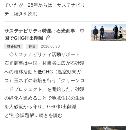
ていたが、25年からは「サステナビリ
テ…続きを読む
サステナビリティ特集：石光商事 中
国でGHG排出削減
2026.06.30
嗜好飲料
特集
◇サステナビリティ活動リポート
石光商事は中国・甘粛省に広がる砂漠
への植林活動と低GHG（温室効果ガ
ス）玉ネギの栽培を行う「グリーンロ
ードプロジェクト」を開始した。砂漠
の緑化を進めることで地域住民の生活
を大砂嵐から守り、GHG排出削減
と“社会課題解…続きを読む