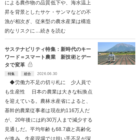
による農作物の品質低下や、海水温上
昇を背景としたサケ・サンマなどの不
漁が相次ぎ、従来型の農水産業は構造
的なリスクに…続きを読む
サステナビリティ特集：新時代のキー
ワード＝スマート農業 新技術とデー
タで変革
2026.06.30
特集
総合
◆労働力不足の切り札に 少人員で
も生産性 日本の農業は大きな転換点
を迎えている。農林水産省によると、
基幹的農業従事者は現在約116万人だ
が、20年後には約30万人まで減少する
見通しだ。平均年齢も68.7歳と高齢化
が進み、生産現場では担い手不足が深