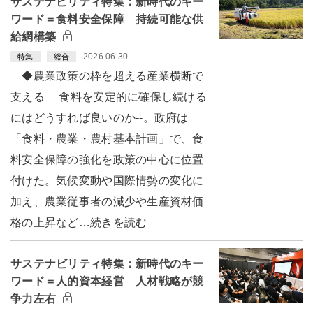
サステナビリティ特集：新時代のキー
ワード＝食料安全保障 持続可能な供
給網構築
2026.06.30
特集
総合
◆農業政策の枠を超える産業横断で
支える 食料を安定的に確保し続ける
にはどうすれば良いのか--。政府は
「食料・農業・農村基本計画」で、食
料安全保障の強化を政策の中心に位置
付けた。気候変動や国際情勢の変化に
加え、農業従事者の減少や生産資材価
格の上昇など…続きを読む
サステナビリティ特集：新時代のキー
ワード＝人的資本経営 人材戦略が競
争力左右