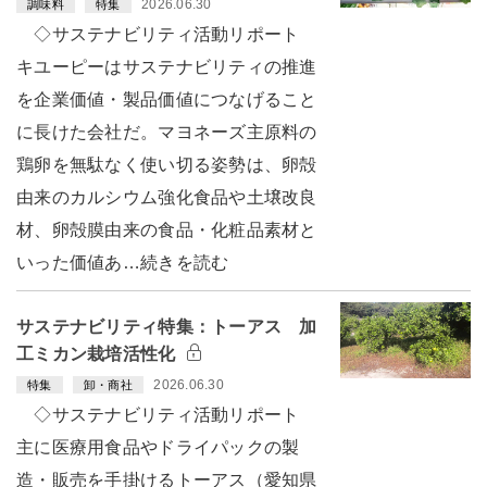
2026.06.30
調味料
特集
◇サステナビリティ活動リポート
キユーピーはサステナビリティの推進
を企業価値・製品価値につなげること
に長けた会社だ。マヨネーズ主原料の
鶏卵を無駄なく使い切る姿勢は、卵殻
由来のカルシウム強化食品や土壌改良
材、卵殻膜由来の食品・化粧品素材と
いった価値あ…続きを読む
サステナビリティ特集：トーアス 加
工ミカン栽培活性化
2026.06.30
特集
卸・商社
◇サステナビリティ活動リポート
主に医療用食品やドライパックの製
造・販売を手掛けるトーアス（愛知県