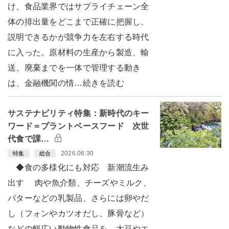
け、食品業界ではサプライチェーン全
体の排出量をどこまで正確に把握し、
説明できるかが競争力を左右する時代
に入った。原材料の生産から製造、輸
送、廃棄までを一体で管理する動き
は、金融機関の情…続きを読む
サステナビリティ特集：新時代のキー
ワード＝プラントベースフード 次世
代食で課…
2026.06.30
特集
総合
◆食の多様化にも対応 新潮流生み
出す 肉や魚介類、チーズやミルク、
バターなどの乳製品、さらには卵やだ
し（フォンやカツオだし、豚骨など）
などの幅広い動物性食品を、大豆やエ