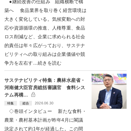
●継続改善の仕組み 組織横断で構
築へ 食品業界を取り巻く経営環境は
大きく変化している。気候変動への対
応や資源循環の推進、人権尊重、食品
ロス削減など、企業に求められる社会
的責任は年々広がっており、サステナ
ビリティへの取り組みは企業価値や競
争力を左右す…続きを読む
サステナビリティ特集：農林水産省・
河南健大臣官房総括審議官 食料シス
テム再構…
2026.06.30
特集
総合
◇巻頭インタビュー 新たな食料・
農業・農村基本計画が昨年4月に閣議
決定されて約1年が経過した。この間