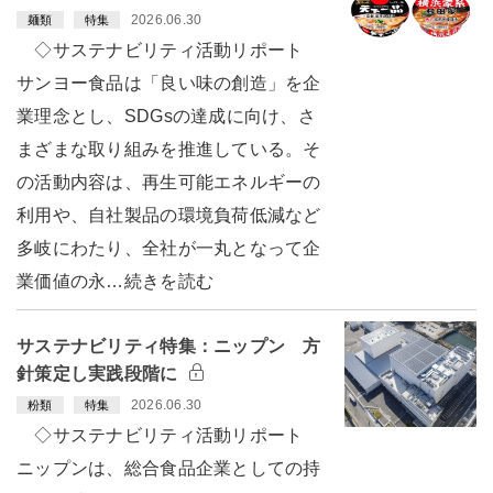
2026.06.30
麺類
特集
◇サステナビリティ活動リポート
サンヨー食品は「良い味の創造」を企
業理念とし、SDGsの達成に向け、さ
まざまな取り組みを推進している。そ
の活動内容は、再生可能エネルギーの
利用や、自社製品の環境負荷低減など
多岐にわたり、全社が一丸となって企
業価値の永…続きを読む
サステナビリティ特集：ニップン 方
針策定し実践段階に
2026.06.30
粉類
特集
◇サステナビリティ活動リポート
ニップンは、総合食品企業としての持