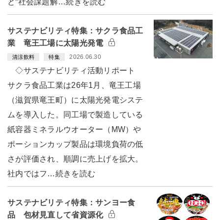
と“社会課題解…続きを読む
サステナビリティ特集：サクラ食品工
業 竜王工場に太陽光発電
2026.06.30
清涼飲料
特集
◇サステナビリティ活動リポート
サクラ食品工業は26年1月、竜王工場
（滋賀県竜王町）に太陽光発電システ
ムを導入した。同工場で製造している
紙容器ミネラルウオーター（MW）や
ポーションカップ製品は環境負荷の低
さが評価され、順調に売上げを拡大。
社内ではフ…続きを読む
サステナビリティ特集：サンヨー食
品 包材見直して省資源化