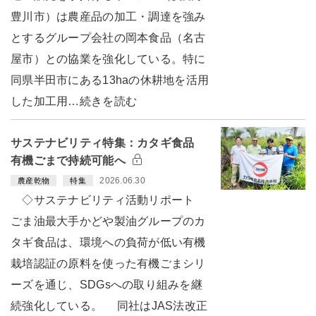
豊川市）は農産品の加工・調達を強み
とするグループ会社の岡本食品（名古
屋市）との協業を強化している。特に
同県半田市にある13haの休耕地を活用
した加工用…続きを読む
サステナビリティ特集：カタギ食品
有機ごまで持続可能へ
2026.06.30
農産乾物
特集
◇サステナビリティ活動リポート
ごま油最大手かどや製油グループのカ
タギ食品は、環境への負荷が低い有機
栽培認証の原料を使った有機ごまシリ
ーズを通じ、SDGsへの取り組みを継
続強化している。 同社はJAS法改正