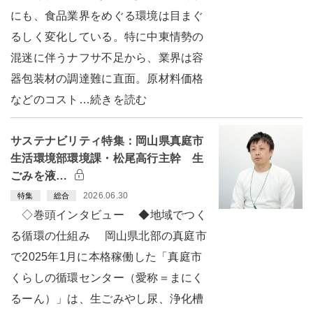
にも、食品業界をめぐる環境は目まぐ
るしく変化している。特に中東情勢の
混迷に伴うナフサ不足から、業界は容
器包装材の調達難に直面。原材料価格
などのコスト…続きを読む
サステナビリティ特集：岡山県真庭市
生活環境部環境課・松尾高行主幹 生
ごみを液…
2026.06.30
特集
総合
◇巻頭インタビュー ◆地域でつく
る循環の仕組み 岡山県北部の真庭市
で2025年1月に本格稼働した「真庭市
くらしの循環センター（愛称＝まにく
るーん）」は、生ごみやし尿、浄化槽