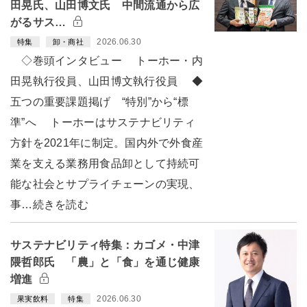
田晃氏、山田博文氏 中間流通から広
がるサス…
2026.06.30
特集
卸・商社
◇巻頭インタビュー トーホー・内
田晃執行役員、山田博文執行役員 ◆
五つの重要課題掲げ “特別”から“標
準”へ トーホーはサステナビリティ
方針を2021年に制定。国内外で外食産
業を支える業務用食品卸として持続可
能な社会とサプライチェーンの実現、
事…続きを読む
サステナビリティ特集：カゴメ・中津
隈哲郎氏 「農」と「食」を通じ健康
増進
2026.06.30
果実飲料
特集