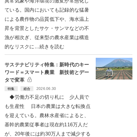
異常気象や海洋環境の激変が常態化し
ている。国内においても記録的な猛暑
による農作物の品質低下や、海水温上
昇を背景としたサケ・サンマなどの不
漁が相次ぎ、従来型の農水産業は構造
的なリスクに…続きを読む
サステナビリティ特集：新時代のキー
ワード＝スマート農業 新技術とデー
タで変革
2026.06.30
特集
総合
◆労働力不足の切り札に 少人員で
も生産性 日本の農業は大きな転換点
を迎えている。農林水産省によると、
基幹的農業従事者は現在約116万人だ
が、20年後には約30万人まで減少する