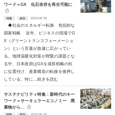
ワード＝GX 化石依存を再生可能に
2026.06.30
特集
総合
◆社会のエネルギー転換 包括的な
国家戦略 近年、ビジネスの現場でG
X（グリーントランスフォーメーショ
ン）という言葉が急速に広がってい
る。地球温暖化対策が喫緊の課題とな
る中、日本政府はGXを成長戦略の柱
に位置付け、産業構造の転換を後押し
している。特に…続きを読む
サステナビリティ特集：新時代のキー
ワード＝サーキュラーエコノミー 廃
棄物から…
2026.06.30
特集
総合