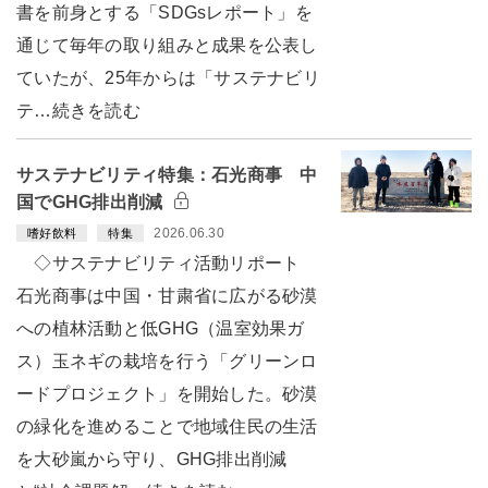
書を前身とする「SDGsレポート」を
通じて毎年の取り組みと成果を公表し
ていたが、25年からは「サステナビリ
テ…続きを読む
サステナビリティ特集：石光商事 中
国でGHG排出削減
2026.06.30
嗜好飲料
特集
◇サステナビリティ活動リポート
石光商事は中国・甘粛省に広がる砂漠
への植林活動と低GHG（温室効果ガ
ス）玉ネギの栽培を行う「グリーンロ
ードプロジェクト」を開始した。砂漠
の緑化を進めることで地域住民の生活
を大砂嵐から守り、GHG排出削減