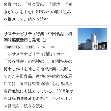
位置付け、「社会貢献」「環境」「働
きがい」を中心にSDGsへの取り組み
を推進して…続きを読む
サステナビリティ特集：中田食品 梅
調味廃液活用し発電
2026.06.30
漬物・佃煮
特集
◇サステナビリティ活動リポート
「共存共栄」の精神の下、紀州特産の
梅干し作りを通じて地域振興に貢献し
てきた中田食品。産地の持続的な発展
に向け、近年は製造過程における環境
負荷低減にも注力している。2018年か
らは梅調味廃液を原料にしたバイオガ
ス発電を…続きを読む