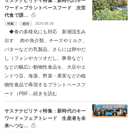
サステナビリティ特集：新時代のキー
ワード＝プラントベースフード 次世
代食で課…
2026.06.30
特集
総合
◆食の多様化にも対応 新潮流生み
出す 肉や魚介類、チーズやミルク、
バターなどの乳製品、さらには卵やだ
し（フォンやカツオだし、豚骨など）
などの幅広い動物性食品を、大豆やエ
ンドウ豆、海藻、野菜・果実などの植
物性食品で再現するプラントベースフ
ード（PBF…続きを読む
サステナビリティ特集：新時代のキー
ワード＝フェアトレード 生産者を未
来へつな…