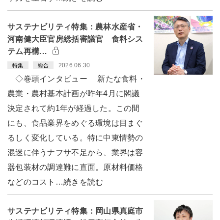
サステナビリティ特集：農林水産省・
河南健大臣官房総括審議官 食料シス
テム再構…
2026.06.30
特集
総合
◇巻頭インタビュー 新たな食料・
農業・農村基本計画が昨年4月に閣議
決定されて約1年が経過した。この間
にも、食品業界をめぐる環境は目まぐ
るしく変化している。特に中東情勢の
混迷に伴うナフサ不足から、業界は容
器包装材の調達難に直面。原材料価格
などのコスト…続きを読む
サステナビリティ特集：岡山県真庭市