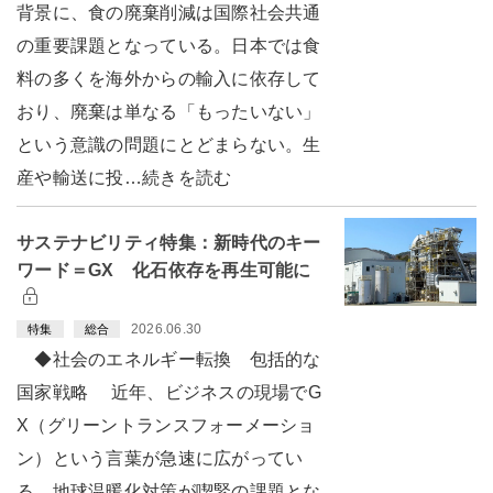
背景に、食の廃棄削減は国際社会共通
の重要課題となっている。日本では食
料の多くを海外からの輸入に依存して
おり、廃棄は単なる「もったいない」
という意識の問題にとどまらない。生
産や輸送に投…続きを読む
サステナビリティ特集：新時代のキー
ワード＝GX 化石依存を再生可能に
2026.06.30
特集
総合
◆社会のエネルギー転換 包括的な
国家戦略 近年、ビジネスの現場でG
X（グリーントランスフォーメーショ
ン）という言葉が急速に広がってい
る。地球温暖化対策が喫緊の課題とな