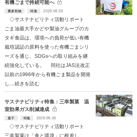
有機ごまで持続可能へ
2026.06.30
農産乾物
特集
◇サステナビリティ活動リポート
ごま油最大手かどや製油グループのカ
タギ食品は、環境への負荷が低い有機
栽培認証の原料を使った有機ごまシリ
ーズを通じ、SDGsへの取り組みを継
続強化している。 同社はJAS法改正
以前の1996年から有機ごま製品を開発
し…続きを読む
サステナビリティ特集：三幸製菓 温
室効果ガス削減達成
2026.06.30
菓子
特集
◇サステナビリティ活動リポート
三幸製菓は「食と環境」に根差し、