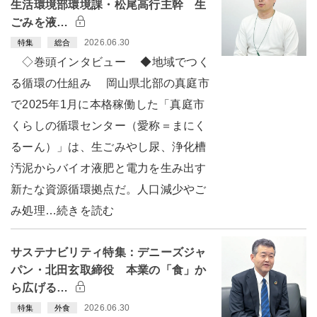
生活環境部環境課・松尾高行主幹 生
ごみを液…
2026.06.30
特集
総合
◇巻頭インタビュー ◆地域でつく
る循環の仕組み 岡山県北部の真庭市
で2025年1月に本格稼働した「真庭市
くらしの循環センター（愛称＝まにく
るーん）」は、生ごみやし尿、浄化槽
汚泥からバイオ液肥と電力を生み出す
新たな資源循環拠点だ。人口減少やご
み処理…続きを読む
サステナビリティ特集：デニーズジャ
パン・北田玄取締役 本業の「食」か
ら広げる…
2026.06.30
特集
外食