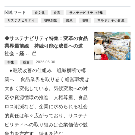
関連ワード：
食文化
食育
サステナビリティ特集
サステナビリティ
地域創生
健康
環境
マルヤナギ小倉屋
◆サステナビリティ特集：変革の食品
業界最前線 持続可能な成長への道
社会・経…
2026.06.30
特集
総合
●継続改善の仕組み 組織横断で構
築へ 食品業界を取り巻く経営環境は
大きく変化している。気候変動への対
応や資源循環の推進、人権尊重、食品
ロス削減など、企業に求められる社会
的責任は年々広がっており、サステナ
ビリティへの取り組みは企業価値や競
争力を左右す…続きを読む