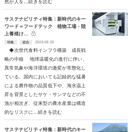
然が人を…続きを読む
サステナビリティ特集：新時代のキー
ワード＝フードテック 植物工場・陸
上養殖け…
2026.06.30
特集
総合
◆次世代食料インフラ構築 成長戦
略の中核 地球温暖化の進行に伴い、
異常気象や海洋環境の激変が常態化し
ている。国内においても記録的な猛暑
による農作物の品質低下や、海水温上
昇を背景としたサケ・サンマなどの不
漁が相次ぎ、従来型の農水産業は構造
的なリスクに…続きを読む
サステナビリティ特集：新時代のキー