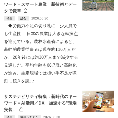
ワード＝スマート農業 新技術とデー
タで変革
2026.06.30
特集
総合
◆労働力不足の切り札に 少人員で
も生産性 日本の農業は大きな転換点
を迎えている。農林水産省によると、
基幹的農業従事者は現在約116万人だ
が、20年後には約30万人まで減少する
見通しだ。平均年齢も68.7歳と高齢化
が進み、生産現場では担い手不足が深
刻…続きを読む
サステナビリティ特集：新時代のキー
ワード＝AI活用／DX 加速する“現場
実装…
2026.06.30
特集
情報システム