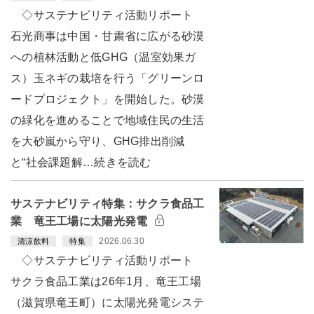
◇サステナビリティ活動リポート
石光商事は中国・甘粛省に広がる砂漠
への植林活動と低GHG（温室効果ガ
ス）玉ネギの栽培を行う「グリーンロ
ードプロジェクト」を開始した。砂漠
の緑化を進めることで地域住民の生活
を大砂嵐から守り、GHG排出削減
と“社会課題解…続きを読む
サステナビリティ特集：サクラ食品工
業 竜王工場に太陽光発電
2026.06.30
清涼飲料
特集
◇サステナビリティ活動リポート
サクラ食品工業は26年1月、竜王工場
（滋賀県竜王町）に太陽光発電システ