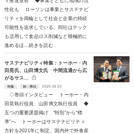
ィ推進室長 ◆事業とともに地域の活
性化も ローソンは事業とサステナビ
リティを両輪として社会と企業の持続
可能性を追求している。同社はテック
も活用して食品ロス削減など積極的に
進めるほ…続きを読む
サステナビリティ特集：トーホー・内
田晃氏、山田博文氏 中間流通から広
がるサス…
2026.06.30
特集
卸・商社
◇巻頭インタビュー トーホー・内
田晃執行役員、山田博文執行役員 ◆
五つの重要課題掲げ “特別”から“標
準”へ トーホーはサステナビリティ
方針を2021年に制定。国内外で外食産