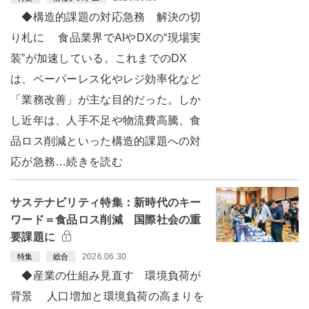
◆構造的課題の対応急務 解決の切
り札に 食品業界でAIやDXの“現場実
装”が加速している。これまでのDX
は、ペーパーレス化やレジ効率化など
「業務改善」が主な目的だった。しか
し近年は、人手不足や物流費高騰、食
品ロス削減といった構造的課題への対
応が急務…続きを読む
サステナビリティ特集：新時代のキー
ワード＝食品ロス削減 国際社会の重
要課題に
2026.06.30
特集
総合
◆産業の仕組み見直す 環境負荷が
背景 人口増加と環境負荷の高まりを