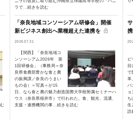
ニラの普及に取り組む沖縄県立球陽高等学校の「バニ
り
ラで…続きを読む
「奈良地域コンソーシアム研修会」開催
サ
新ビジネス創出へ業種超えた連携を
携
2026.07.31
20
【関西】「奈良地域コ
【
ンソーシアム2026年 第
ビ
1回研修会」（事務局＝奈
目
良県食農部豊かな食と農
で
の振興課／奈良のうまい
革
もの会）＝写真＝が15
パ
日、なら食と農の魅力創造国際大学校附属セミナーハ
ョ
ウス（奈良県桜井市）で行われた。食、観光、流通、
ち
読む
支援・連携機関の事…続きを読む
生
読