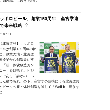
や麺製品、…続きを読む
ッポロビール、創業150周年 産官学連
で未来戦略
26.07.31
北海道発】サッポロ
ールは創業150周年の節
に、創業の地・北海道
製造業から創造業に変
、「新・体験創造カン
ニー」を目指す。ビジ
ンである「誰かの、い
ばん星であれ」の下、産官学の連携による北海道共
とビールの新・体験創造を通じて「Well-b…続きを
む