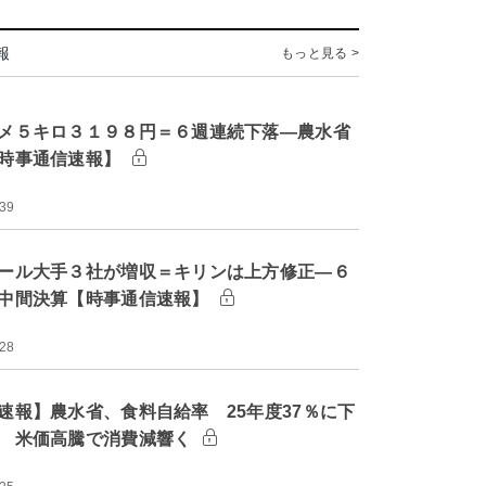
報
もっと見る >
メ５キロ３１９８円＝６週連続下落―農水省
時事通信速報】
:39
ール大手３社が増収＝キリンは上方修正―６
中間決算【時事通信速報】
:28
速報】農水省、食料自給率 25年度37％に下
 米価高騰で消費減響く