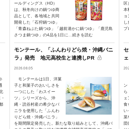
ールディングス（HD）
区
は、秋冬向けの鍋つゆ商
本
品として、各地域と共同
ョ
開発した「石狩鍋つゆ」
し
「青森ねぶた鍋つゆ」「越前港かに鍋つゆ」「鹿児島
プ
さつま鍋つゆ」の4品を1日に…続きを読む
モンテール、「ふんわりどら焼・沖縄バニ
セ
ラ」発売 地元高校生と連携しPR
ェ
2026.08.05
20
ト
モンテールは1日、洋菓
【
通
子と和菓子のおいしさを
ン
北
一つにした「わスイー
ら
業・
ツ」シリーズから、沖
ェ
都
縄・読谷村産の希少なバ
食
ニラを使用した「ふんわ
い
りどら焼・沖縄バニラ」
菜
を期間限定発売した。新たな取り組みとして、沖縄バ
団