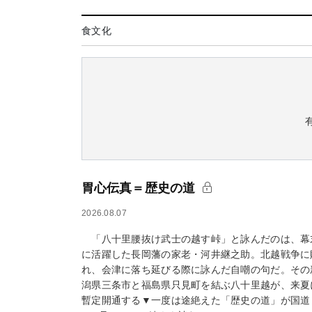
食文化
胃心伝真＝歴史の道
2026.08.07
「八十里腰抜け武士の越す峠」と詠んだのは、幕
に活躍した長岡藩の家老・河井継之助。北越戦争に
れ、会津に落ち延びる際に詠んだ自嘲の句だ。その
潟県三条市と福島県只見町を結ぶ八十里越が、来夏
暫定開通する▼一度は途絶えた「歴史の道」が国道