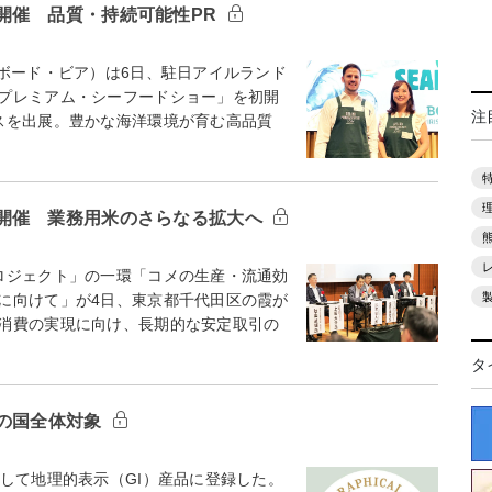
開催 品質・持続可能性PR
ボード・ビア）は6日、駐日アイルランド
プレミアム・シーフードショー」を初開
注
スを出展。豊かな海洋環境が育む高品質
開催 業務用米のさらなる拡大へ
ロジェクト」の一環「コメの生産・流通効
に向けて」が4日、東京都千代田区の霞が
消費の実現に向け、長期的な安定取引の
タ
初の国全体対象
して地理的表示（GI）産品に登録した。