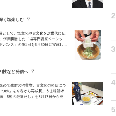
2
深く塩楽しむ
節目として、塩文化や食文化を次世代に伝
まで5回開催した「塩専門講座ベーシッ
バンス」の第1回を6月30日に実施し…
3
相性など発信へ
4
進めて生鮮の消費増、食文化の発信につ
!!つゆ」を今春から再成長。うま味訴求
 5種の厳選だし」を8月17日から発
5