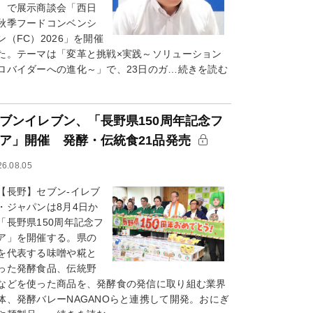
）で展示商談会「西日
秋季フードコンベンシ
ン（FC）2026」を開催
た。テーマは「変革と挑戦×実践～ソリューション
ロバイダーへの進化～」で、23日のガ…続きを読む
ブンイレブン、「長野県150周年記念フ
ア」開催 発酵・伝統食21品発売
26.08.05
長野】セブン-イレブ
・ジャパンは8月4日か
「長野県150周年記念フ
ア」を開催する。県の
を代表する味噌や糀と
った発酵食品、伝統野
などを使った商品を、発酵食の発信に取り組む業界
体、発酵バレーNAGANOらと連携して開発。おにぎ