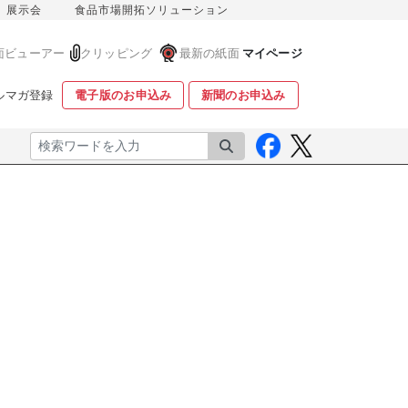
展示会
食品市場開拓ソリューション
面ビューアー
クリッピング
最新の紙面
マイページ
ルマガ登録
電子版のお申込み
新聞のお申込み
検索