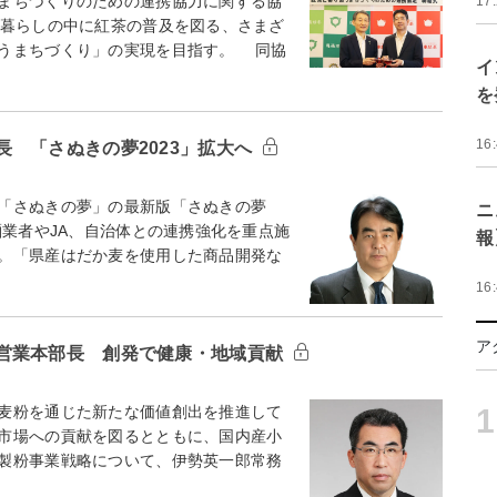
まちづくりのための連携協力に関する協
17
の暮らしの中に紅茶の普及を図る、さまざ
うまちづくり」の実現を目指す。 同協
イ
を
16
 「さぬきの夢2023」拡大へ
「さぬきの夢」の最新版「さぬきの夢
ニ
麺業者やJA、自治体との連携強化を重点施
報
。「県産はだか麦を使用した商品開発な
16
ア
営業本部長 創発で健康・地域貢献
麦粉を通じた新たな価値創出を推進して
1
市場への貢献を図るとともに、国内産小
製粉事業戦略について、伊勢英一郎常務