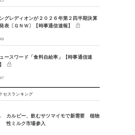
:25
ングレディオンが２０２６年第２四半期決算
発表〔ＧＮＷ〕【時事通信速報】
:49
ュースワード「食料自給率」【時事通信速
】
:47
クセスランキング
.
カルビー、飲むサツマイモで新需要 植物
性ミルク市場参入