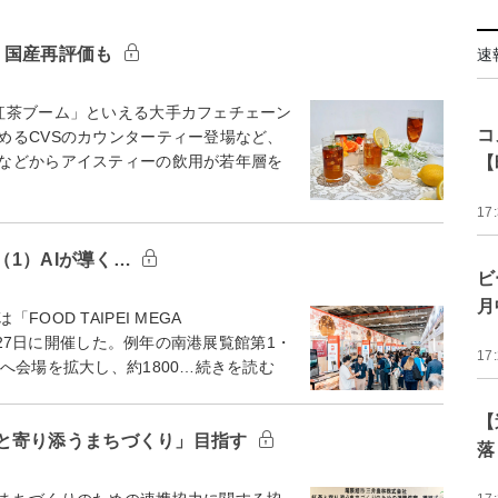
、国産再評価も
速
紅茶ブーム」といえる大手カフェチェーン
コ
めるCVSのカウンターティー登場など、
などからアイスティーの飲用が若年層を
【
17
ート（1）AIが導く…
ビ
月
OD TAIPEI MEGA
～27日に開催した。例年の南港展覧館第1・
17
へ会場を拡大し、約1800…続きを読む
【
と寄り添うまちづくり」目指す
落