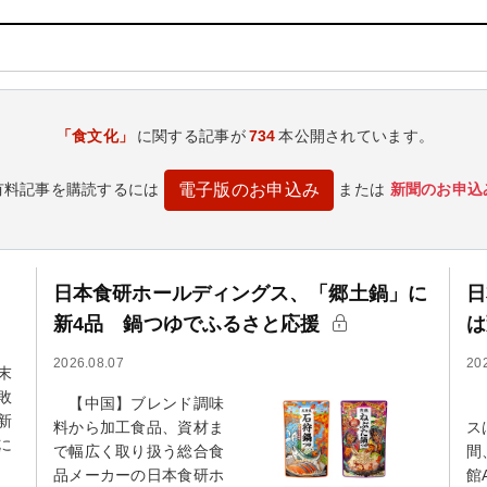
「食文化」
に関する記事が
734
本公開されています。
有料記事を購読するには
または
新聞のお申込
電子版のお申込み
日本食研ホールディングス、「郷土鍋」に
日
新4品 鍋つゆでふるさと応援
は
2026.08.07
20
末
敗
【中国】ブレンド調味
【
新
料から加工食品、資材ま
ス
に
で幅広く取り扱う総合食
間
品メーカーの日本食研ホ
館