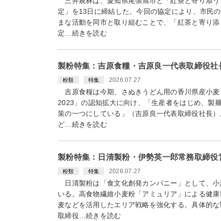
三井農林は、愛知県尾張旭市と「紅茶と寄り添う
定」を13日に締結した。今回の協定により、市民
まな活動を同市と取り組むことで、「紅茶と寄り添
定…続きを読む
製粉特集：吉原食糧・吉原良一代表取締役社長
2026.07.27
粉類
特集
吉原食糧は今期、さぬきうどん用の香川県産小麦
2023」の認知拡大に向け、「生産者をはじめ、製
策の一つにしている」（吉原良一代表取締役社長）
ど…続きを読む
製粉特集：日清製粉・伊勢英一郎常務取締役
2026.07.27
粉類
特集
日清製粉は「食文化創発カンパニー」として、小
いる。高食物繊維小麦粉「アミュリア」による健康
麦などを活用したエリア戦略を強化する。具体的な
取締役…続きを読む