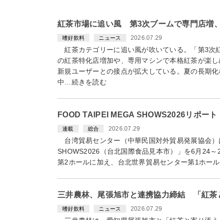
紅茶市場に追い風 第3次ブームで専門店増
2026.07.29
嗜好飲料
ニュース
紅茶カテゴリーに追い風が吹いている。「第3次
の紅茶特化店増加や、専用マシンで本格紅茶が楽し
新規ユーザーとの接点が拡大している。夏の長期化
中…続きを読む
FOOD TAIPEI MEGA SHOWS2026リポ
2026.07.29
連載
総合
台湾貿易センター（中華民国対外貿易発展協会）は「FO
SHOWS2026（台北国際食品見本市）」を6月24
第2ホールに加え、台北世界貿易センター第1ホール
三井農林、尾張旭市と連携協力締結 「紅茶
2026.07.29
嗜好飲料
ニュース