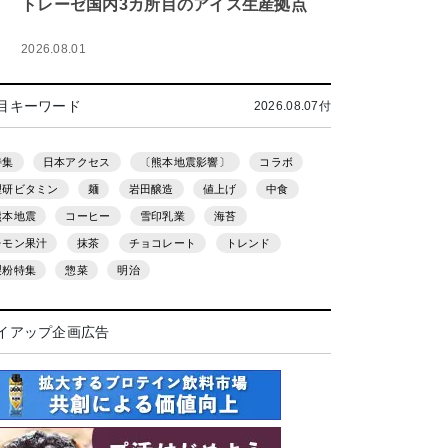
トレーゼ国内3カ所目のアイス生産拠点
2026.08.01
目キーワード
2026.08.07付
特集
日本アクセス
〔熊本地震影響〕
コラボ
理研ビタミン
麺
岩田醸造
値上げ
中食
熊本地震
コーヒー
雪印乳業
海苔
レモン果汁
抹茶
チョコレート
トレンド
製粉特集
惣菜
明治
イアップ企画広告