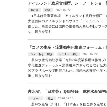
アイルランド政府食糧庁、シーフードショー
2026.07.22
展示会
総合
●日本は最重要市場 アイルランド政府食糧庁（
大使館内のアイルランドハウスで「アイルランド・
催した。商談会には国内の主要輸入商社4社がブー
な…続きを読む
「コメの生産・流通効率化推進フォーラム」
2026.07.22
コメ・もち・穀類
セミナー・催し
農林水産省補助事業「令和8年度業務用米推進プ
率化推進フォーラム～業務用米のさらなる取引拡大
関プラザホールで開催された。国産米の安定生産・
推…続きを読む
農水省、「日本茶」をGI登録 農林水産物
2026.07.15
ニュース
総合
農林水産省は10日、「日本茶」を国全体を産地と