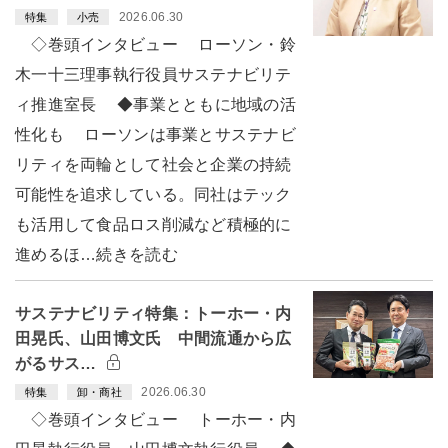
2026.06.30
特集
小売
◇巻頭インタビュー ローソン・鈴
木一十三理事執行役員サステナビリテ
ィ推進室長 ◆事業とともに地域の活
性化も ローソンは事業とサステナビ
リティを両輪として社会と企業の持続
可能性を追求している。同社はテック
も活用して食品ロス削減など積極的に
進めるほ…続きを読む
サステナビリティ特集：トーホー・内
田晃氏、山田博文氏 中間流通から広
がるサス…
2026.06.30
特集
卸・商社
◇巻頭インタビュー トーホー・内