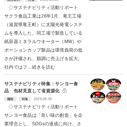
◇サステナビリティ活動リポート
サクラ食品工業は26年1月、竜王工場
（滋賀県竜王町）に太陽光発電システ
ムを導入した。同工場で製造している
紙容器ミネラルウオーター（MW）や
ポーションカップ製品は環境負荷の低
さが評価され、順調に売上げを拡大。
社内ではフ…続きを読む
サステナビリティ特集：サンヨー食
品 包材見直して省資源化
2026.06.30
麺類
特集
◇サステナビリティ活動リポート
サンヨー食品は「良い味の創造」を企
業理念とし、SDGsの達成に向け、さ