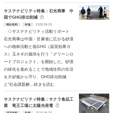
サステナビリティ特集：石光商事 中
国でGHG排出削減
2026.06.30
嗜好飲料
特集
◇サステナビリティ活動リポート
石光商事は中国・甘粛省に広がる砂漠
への植林活動と低GHG（温室効果ガ
ス）玉ネギの栽培を行う「グリーンロ
ードプロジェクト」を開始した。砂漠
の緑化を進めることで地域住民の生活
を大砂嵐から守り、GHG排出削減
と“社会課題解…続きを読む
サステナビリティ特集：サクラ食品工
業 竜王工場に太陽光発電
2026.06.30
清涼飲料
特集