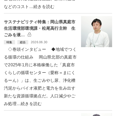
などのコスト…続きを読む
サステナビリティ特集：岡山県真庭市
生活環境部環境課・松尾高行主幹 生
ごみを液…
2026.06.30
特集
総合
◇巻頭インタビュー ◆地域でつく
る循環の仕組み 岡山県北部の真庭市
で2025年1月に本格稼働した「真庭市
くらしの循環センター（愛称＝まにく
るーん）」は、生ごみやし尿、浄化槽
汚泥からバイオ液肥と電力を生み出す
新たな資源循環拠点だ。人口減少やご
み処理…続きを読む