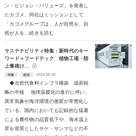
ン・ビジョン・バリューズ」を発表し
たカゴメ。同社はミッションとして
「カゴメグループは、人が自然を、自
然が人を…続きを読む
サステナビリティ特集：新時代のキー
ワード＝フードテック 植物工場・陸
上養殖け…
2026.06.30
特集
総合
◆次世代食料インフラ構築 成長戦
略の中核 地球温暖化の進行に伴い、
異常気象や海洋環境の激変が常態化し
ている。国内においても記録的な猛暑
による農作物の品質低下や、海水温上
昇を背景としたサケ・サンマなどの不