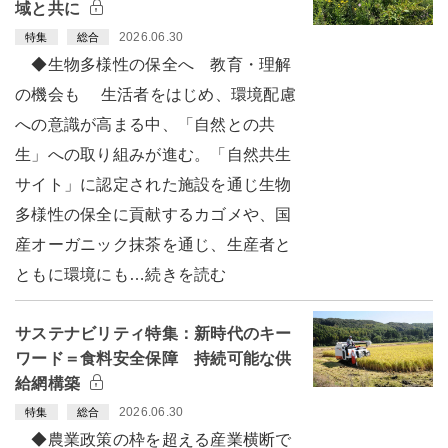
域と共に
2026.06.30
特集
総合
◆生物多様性の保全へ 教育・理解
の機会も 生活者をはじめ、環境配慮
への意識が高まる中、「自然との共
生」への取り組みが進む。「自然共生
サイト」に認定された施設を通じ生物
多様性の保全に貢献するカゴメや、国
産オーガニック抹茶を通じ、生産者と
ともに環境にも…続きを読む
サステナビリティ特集：新時代のキー
ワード＝食料安全保障 持続可能な供
給網構築
2026.06.30
特集
総合
◆農業政策の枠を超える産業横断で