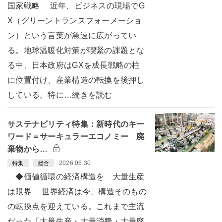
国家戦略 近年、ビジネスの現場でG
X（グリーントランスフォーメーショ
ン）という言葉が急速に広がってい
る。地球温暖化対策が喫緊の課題とな
る中、日本政府はGXを成長戦略の柱
に位置付け、産業構造の転換を後押し
している。特に…続きを読む
サステナビリティ特集：新時代のキー
ワード＝サーキュラーエコノミー 廃
棄物から…
2026.06.30
特集
総合
◆価値循環の経済構造を 大量生産
は限界 世界経済は今、構造そのもの
の転換点を迎えている。これまで主流
だった「大量生産・大量消費・大量廃