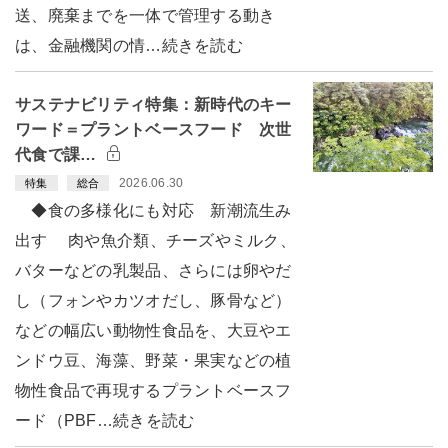
送、廃棄までを一体で管理する動き
は、金融機関の情…続きを読む
サステナビリティ特集：新時代のキー
ワード＝プラントベースフード 次世
代食で課…
2026.06.30
特集
総合
◆食の多様化にも対応 新潮流生み
出す 肉や魚介類、チーズやミルク、
バターなどの乳製品、さらには卵やだ
し（フォンやカツオだし、豚骨など）
などの幅広い動物性食品を、大豆やエ
ンドウ豆、海藻、野菜・果実などの植
物性食品で再現するプラントベースフ
ード（PBF…続きを読む