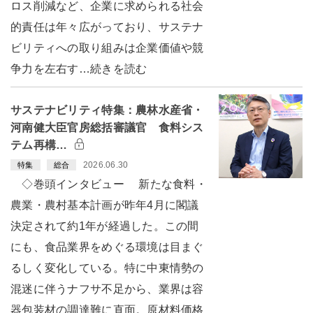
ロス削減など、企業に求められる社会
的責任は年々広がっており、サステナ
ビリティへの取り組みは企業価値や競
争力を左右す…続きを読む
サステナビリティ特集：農林水産省・
河南健大臣官房総括審議官 食料シス
テム再構…
2026.06.30
特集
総合
◇巻頭インタビュー 新たな食料・
農業・農村基本計画が昨年4月に閣議
決定されて約1年が経過した。この間
にも、食品業界をめぐる環境は目まぐ
るしく変化している。特に中東情勢の
混迷に伴うナフサ不足から、業界は容
器包装材の調達難に直面。原材料価格