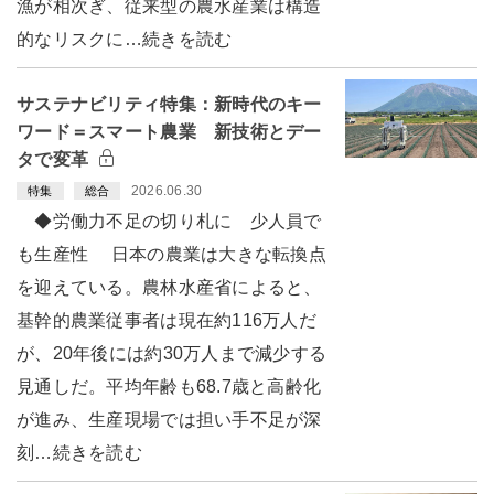
漁が相次ぎ、従来型の農水産業は構造
的なリスクに…続きを読む
サステナビリティ特集：新時代のキー
ワード＝スマート農業 新技術とデー
タで変革
2026.06.30
特集
総合
◆労働力不足の切り札に 少人員で
も生産性 日本の農業は大きな転換点
を迎えている。農林水産省によると、
基幹的農業従事者は現在約116万人だ
が、20年後には約30万人まで減少する
見通しだ。平均年齢も68.7歳と高齢化
が進み、生産現場では担い手不足が深
刻…続きを読む