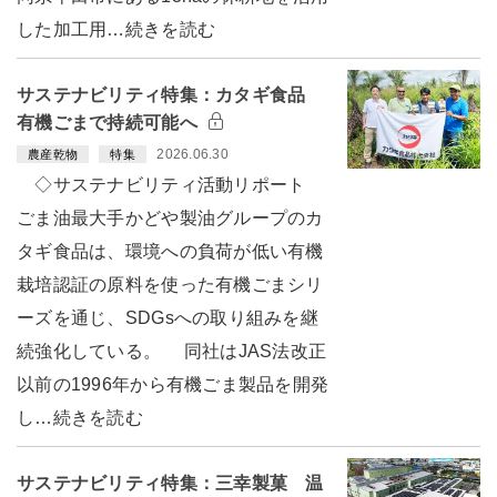
した加工用…続きを読む
サステナビリティ特集：カタギ食品
有機ごまで持続可能へ
2026.06.30
農産乾物
特集
◇サステナビリティ活動リポート
ごま油最大手かどや製油グループのカ
タギ食品は、環境への負荷が低い有機
栽培認証の原料を使った有機ごまシリ
ーズを通じ、SDGsへの取り組みを継
続強化している。 同社はJAS法改正
以前の1996年から有機ごま製品を開発
し…続きを読む
サステナビリティ特集：三幸製菓 温