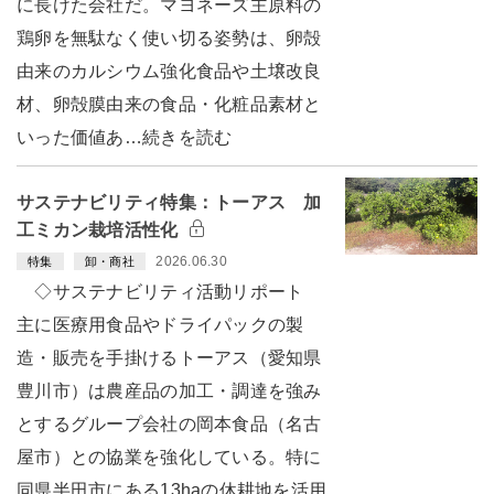
に長けた会社だ。マヨネーズ主原料の
鶏卵を無駄なく使い切る姿勢は、卵殻
由来のカルシウム強化食品や土壌改良
材、卵殻膜由来の食品・化粧品素材と
いった価値あ…続きを読む
サステナビリティ特集：トーアス 加
工ミカン栽培活性化
2026.06.30
特集
卸・商社
◇サステナビリティ活動リポート
主に医療用食品やドライパックの製
造・販売を手掛けるトーアス（愛知県
豊川市）は農産品の加工・調達を強み
とするグループ会社の岡本食品（名古
屋市）との協業を強化している。特に
同県半田市にある13haの休耕地を活用