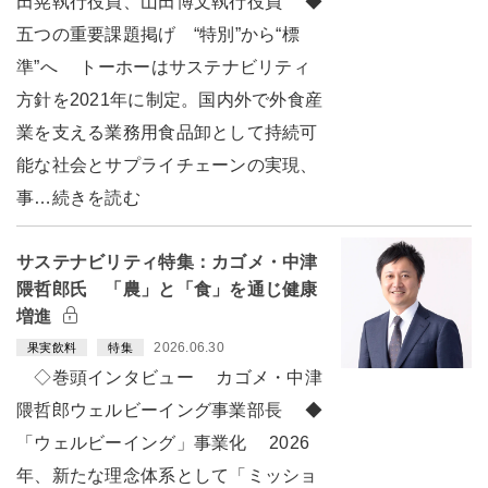
田晃執行役員、山田博文執行役員 ◆
五つの重要課題掲げ “特別”から“標
準”へ トーホーはサステナビリティ
方針を2021年に制定。国内外で外食産
業を支える業務用食品卸として持続可
能な社会とサプライチェーンの実現、
事…続きを読む
サステナビリティ特集：カゴメ・中津
隈哲郎氏 「農」と「食」を通じ健康
増進
2026.06.30
果実飲料
特集
◇巻頭インタビュー カゴメ・中津
隈哲郎ウェルビーイング事業部長 ◆
「ウェルビーイング」事業化 2026
年、新たな理念体系として「ミッショ