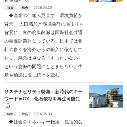
2026.06.30
特集
総合
◆産業の仕組み見直す 環境負荷が
背景 人口増加と環境負荷の高まりを
背景に、食の廃棄削減は国際社会共通
の重要課題となっている。日本では食
料の多くを海外からの輸入に依存して
おり、廃棄は単なる「もったいない」
という意識の問題にとどまらない。生
産や輸送に投…続きを読む
サステナビリティ特集：新時代のキー
ワード＝GX 化石依存を再生可能に
2026.06.30
特集
総合
◆社会のエネルギー転換 包括的な