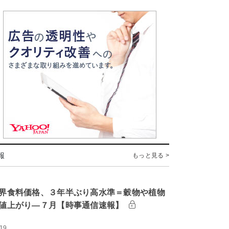
報
もっと見る >
界食料価格、３年半ぶり高水準＝穀物や植物
値上がり―７月【時事通信速報】
:19