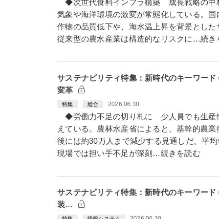
◆次世代食料インフラ構築 成長戦略の中
気象や海洋環境の激変が常態化している。国
作物の品質低下や、海水温上昇を背景とした
従来型の農水産業は構造的なリスクに…続き
サステナビリティ特集：新時代のキーワード
変革
2026.06.30
特集
総合
◆労働力不足の切り札に 少人員でも生産
えている。農林水産省によると、基幹的農業従
後には約30万人まで減少する見通しだ。平均
現場では担い手不足が深刻…続きを読む
サステナビリティ特集：新時代のキーワード＝
装…
2026.06.30
特集
情報システム