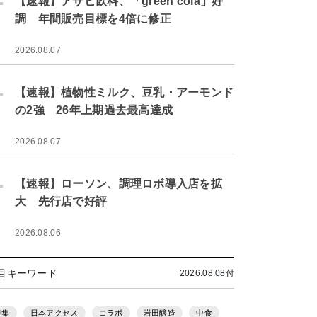
【速報】アサヒ飲料、「green cola」好
調 年間販売目標を4倍に修正
2026.08.07
.
【速報】植物性ミルク、豆乳・アーモンド
の2強 26年上期過去最高達成
2026.08.07
.
【速報】ローソン、調理ロボ導入店を拡
大 先行店で好評
2026.08.06
目キーワード
2026.08.08付
特集
日本アクセス
コラボ
岩田醸造
中食