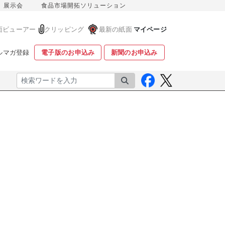
展示会
食品市場開拓ソリューション
面ビューアー
クリッピング
最新の紙面
マイページ
ルマガ登録
電子版のお申込み
新聞のお申込み
検索