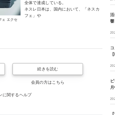
全体で達成している。
ネスレ日本は、国内において、「ネスカ
活
フェ」や
フェ エクセ
響
20
コ
【
20
続きを読む
ビ
会員の方はこちら
月
ンに関するヘルプ
20
【