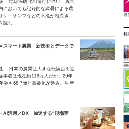
核 地球温暖化の進行に伴い、異常
内においても記録的な猛暑による農
媒
サケ・サンマなどの不漁が相次ぎ、
を読む
特
＝スマート農業 新技術とデータで
性 日本の農業は大きな転換点を迎
事者は現在約116万人だが、20年
年齢も68.7歳と高齢化が進み、生産
AI活用／DX 加速する“現場実