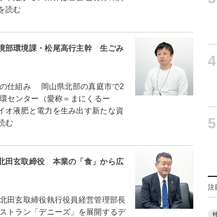
を読む
境部環境課・松尾高行主幹 生ごみ
4
の仕組み 岡山県北部の真庭市で2
循環センター（愛称＝まにくるー
イオ液肥と電力を生み出す新たな資
5
読む
北田玄取締役 本業の「食」から広
注
北田玄取締役執行役員経営管理部長
ストラン「デニーズ」を展開するデ