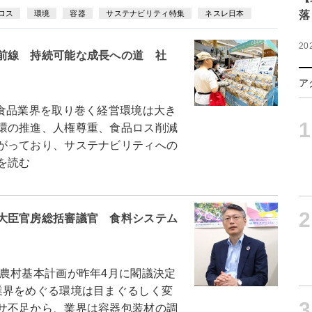
落
ロス
環境
容器
サステナビリティ特集
ネスレ日本
20
前線 持続可能な成長への道 社
ア
食品業界を取り巻く経営環境は大き
1
環の推進、人権尊重、食品ロス削減
がっており、サステナビリティへの
を読む
2
大臣官房総括審議官 食料システム
農村基本計画が昨年4月に閣議決定
業界をめぐる環境は目まぐるしく変
3
サ不足から、業界は容器包装材の調