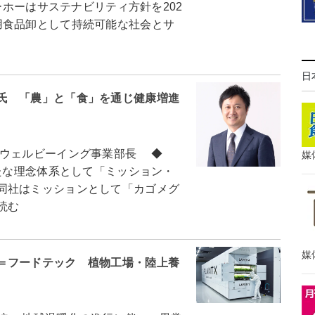
ーホーはサステナビリティ方針を202
用食品卸として持続可能な社会とサ
日
氏 「農」と「食」を通じ健康増進
ウェルビーイング事業部長 ◆
媒
たな理念体系として「ミッション・
同社はミッションとして「カゴメグ
読む
媒
＝フードテック 植物工場・陸上養