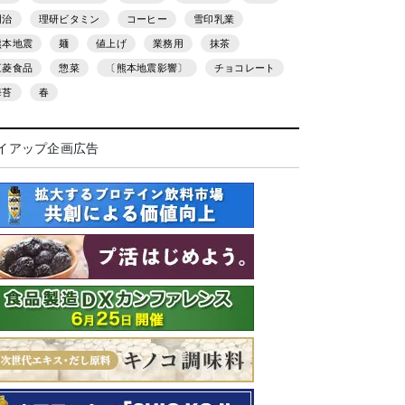
明治
理研ビタミン
コーヒー
雪印乳業
熊本地震
麺
値上げ
業務用
抹茶
三菱食品
惣菜
〔熊本地震影響〕
チョコレート
海苔
春
イアップ企画広告