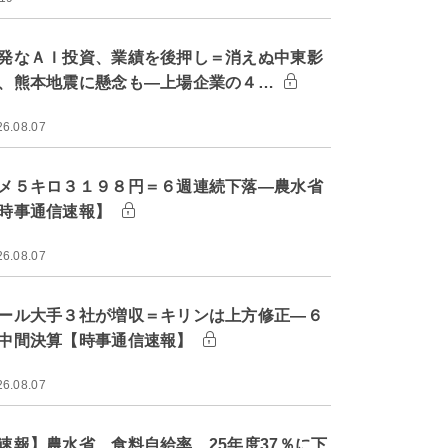
発なＡＩ投資、業績を後押し＝消えぬ中東影
、熊本地震に懸念も―上場企業の４…
26.08.07
メ５キロ３１９８円＝６週連続下落―農水省
時事通信速報】
26.08.07
ール大手３社が増収＝キリンは上方修正―６
中間決算【時事通信速報】
26.08.07
速報】農水省、食料自給率 25年度37％に下