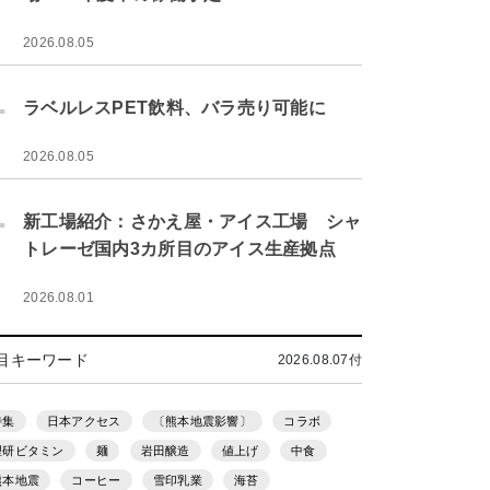
2026.08.05
.
ラベルレスPET飲料、バラ売り可能に
2026.08.05
.
新工場紹介：さかえ屋・アイス工場 シャ
トレーゼ国内3カ所目のアイス生産拠点
2026.08.01
目キーワード
2026.08.07付
特集
日本アクセス
〔熊本地震影響〕
コラボ
理研ビタミン
麺
岩田醸造
値上げ
中食
熊本地震
コーヒー
雪印乳業
海苔