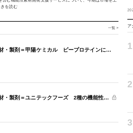
どを含む機能性素材開発支援サービスについて、今期は市場を上
続きを読む
20
ア
一覧 >
1
材・製剤＝甲陽ケミカル ピープロテインに…
2
材・製剤＝ユニテックフーズ 2種の機能性…
3