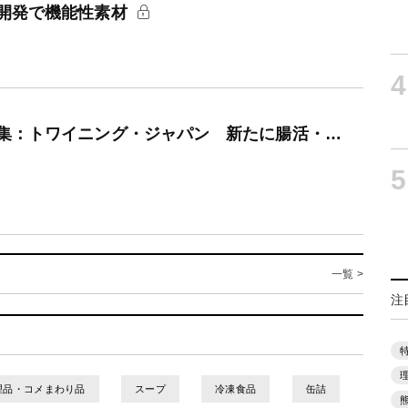
開発で機能性素材
4
集：トワイニング・ジャパン 新たに腸活・…
5
一覧 >
注
理品・コメまわり品
スープ
冷凍食品
缶詰