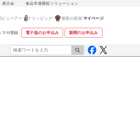
展示会
食品市場開拓ソリューション
面ビューアー
クリッピング
最新の紙面
マイページ
ルマガ登録
電子版のお申込み
新聞のお申込み
検索