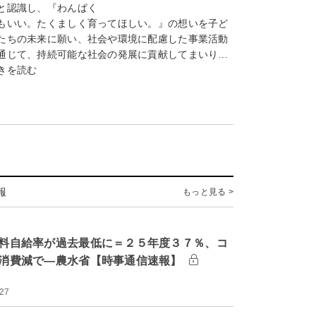
と認識し、『わんぱく
もいい。たくましく育ってほしい。』の想いを子ど
たちの未来に願い、社会や環境に配慮した事業活動
通じて、持続可能な社会の発展に貢献してまいり…
きを読む
報
もっと見る >
料自給率が過去最低に＝２５年度３７％、コ
消費減で―農水省【時事通信速報】
:27