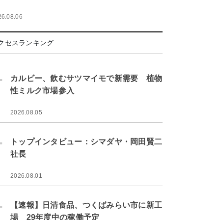
26.08.06
クセスランキング
.
カルビー、飲むサツマイモで新需要 植物
性ミルク市場参入
2026.08.05
.
トップインタビュー：シマダヤ・岡田賢二
社長
2026.08.01
.
【速報】日清食品、つくばみらい市に新工
場 29年度中の稼働予定