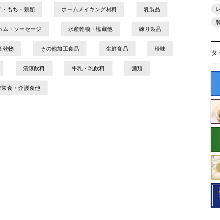
メ・もち・穀類
ホームメイキング材料
乳製品
ハム・ソーセージ
水産乾物・塩蔵他
練り製品
産乾物
その他加工食品
生鮮食品
珍味
タ
清涼飲料
牛乳・乳飲料
酒類
非常食・介護食他