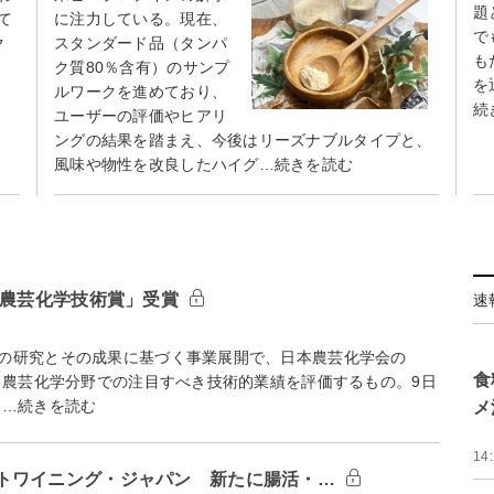
題
て
に注力している。現在、
で
ク
スタンダード品（タンパ
も
ク質80％含有）のサンプ
を
ルワークを進めており、
続
ユーザーの評価やヒアリ
ングの結果を踏まえ、今後はリーズナブルタイプと、
風味や物性を改良したハイグ…続きを読む
度農芸化学技術賞」受賞
速
の研究とその成果に基づく事業展開で、日本農芸化学会の
食
、農芸化学分野での注目すべき技術的業績を評価するもの。9日
 …続きを読む
メ
14
トワイニング・ジャパン 新たに腸活・…