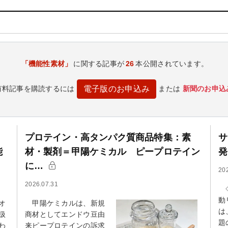
「機能性素材」
に関する記事が
26
本公開されています。
有料記事を購読するには
または
新聞のお申込
電子版のお申込み
プロテイン・高タンパク質商品特集：素
サ
能
材・製剤＝甲陽ケミカル ピープロテイン
発
に…
20
2026.07.31
◇
動
オ
甲陽ケミカルは、新規
は
扱
商材としてエンドウ豆由
題
わ
来ピープロテインの訴求