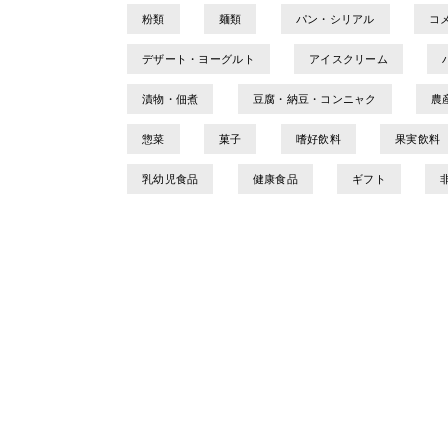
粉類
麺類
パン・シリアル
コ
デザート・ヨーグルト
アイスクリーム
漬物・佃煮
豆腐・納豆・コンニャク
農
惣菜
菓子
嗜好飲料
果実飲料
乳幼児食品
健康食品
ギフト