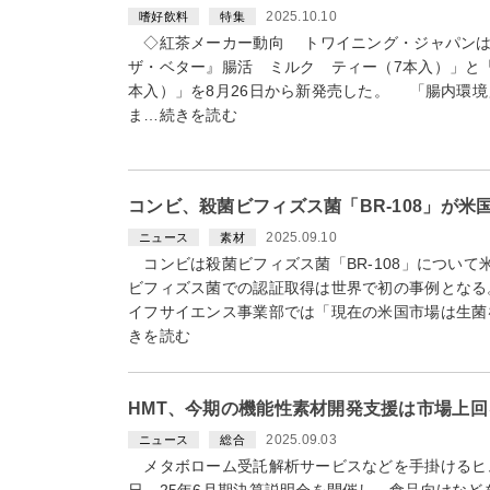
2025.10.10
嗜好飲料
特集
◇紅茶メーカー動向 トワイニング・ジャパン
ザ・ベター』腸活 ミルク ティー（7本入）」と
本入）」を8月26日から新発売した。 「腸内環
ま…続きを読む
コンビ、殺菌ビフィズス菌「BR-108」が米
2025.09.10
ニュース
素材
コンビは殺菌ビフィズス菌「BR-108」について
ビフィズス菌での認証取得は世界で初の事例となる
イフサイエンス事業部では「現在の米国市場は生菌
きを読む
HMT、今期の機能性素材開発支援は市場上
2025.09.03
ニュース
総合
メタボローム受託解析サービスなどを手掛けるヒュ