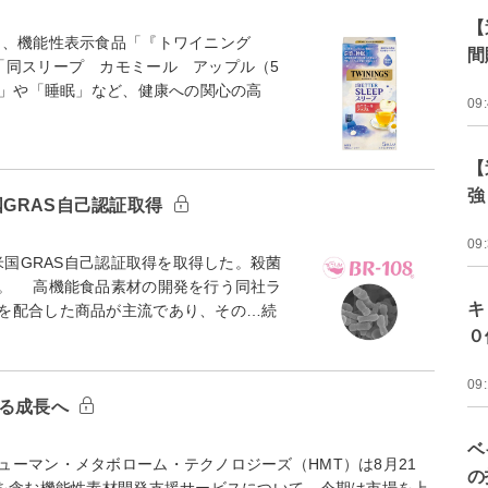
【
は、機能性表示食品「『トワイニング
間
「同スリープ カモミール アップル（5
境」や「睡眠」など、健康への関心の高
09
【
強
国GRAS自己認証取得
09
米国GRAS自己認証取得を取得した。殺菌
。 高機能食品素材の開発を行う同社ラ
キ
を配合した商品が主流であり、その…続
０
09
回る成長へ
ベ
ーマン・メタボローム・テクノロジーズ（HMT）は8月21
の