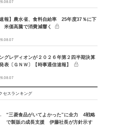
26.08.07
速報】農水省、食料自給率 25年度37％に下
 米価高騰で消費減響く
26.08.07
ングレディオンが２０２６年第２四半期決算
発表〔ＧＮＷ〕【時事通信速報】
26.08.07
クセスランキング
.
“三菱食品がいてよかった”に全力 4戦略
で製販の成長支援 伊藤社長が方針示す