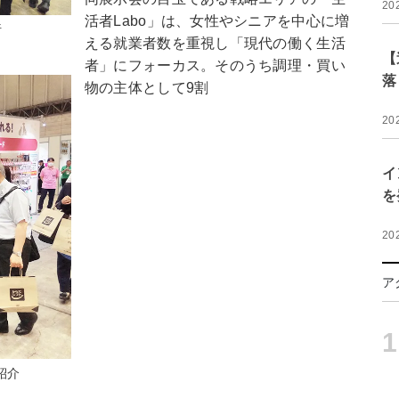
20
活者Labo」は、女性やシニアを中心に増
析
える就業者数を重視し「現代の働く生活
【
者」にフォーカス。そのうち調理・買い
落
物の主体として9割
20
イ
を
20
ア
1
紹介