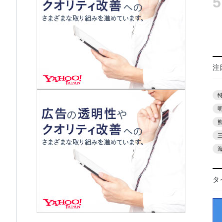
5
注
タ