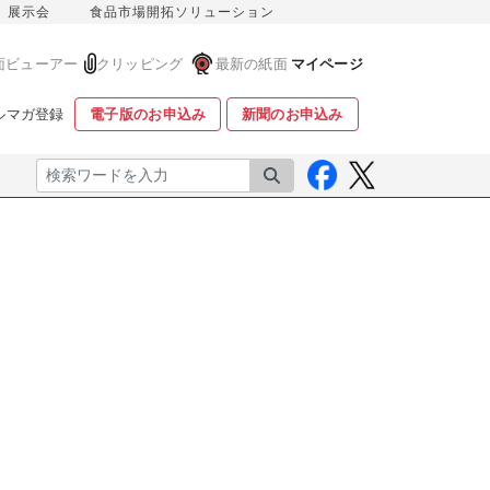
展示会
食品市場開拓ソリューション
面ビューアー
クリッピング
最新の紙面
マイページ
ルマガ登録
電子版のお申込み
新聞のお申込み
検索