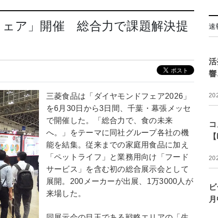
フェア」開催 総合力で課題解決提
速
集
活
響
三菱食品は「ダイヤモンドフェア2026」
20
を6月30日から3日間、千葉・幕張メッセ
で開催した。「総合力で、食の未来
コ
へ。」をテーマに同社グループ各社の機
【
能を結集。従来までの家庭用食品に加え
「ペットライフ」と業務用向け「フード
20
サービス」を含む初の総合展示会として
展開。200メーカーが出展、1万3000人が
ビ
来場した。
月
同展示会の目玉である戦略エリアの「生