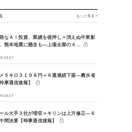
報
もっと見る >
発なＡＩ投資、業績を後押し＝消えぬ中東影
、熊本地震に懸念も―上場企業の４…
26.08.07
メ５キロ３１９８円＝６週連続下落―農水省
時事通信速報】
26.08.07
ール大手３社が増収＝キリンは上方修正―６
中間決算【時事通信速報】