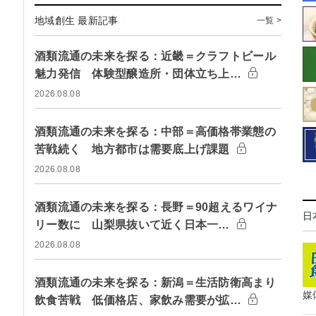
地域創生 最新記事
一覧 >
酒類流通の未来を探る：近畿＝クラフトビール
魅力発信 体験型醸造所・団体立ち上…
2026.08.08
酒類流通の未来を探る：中部＝高価格帯業態の
苦戦続く 地方都市は需要底上げ課題
2026.08.08
酒類流通の未来を探る：長野＝90超えるワイナ
日
リー数に 山梨県抜いて近く日本一…
2026.08.08
酒類流通の未来を探る：新潟＝生活防衛高まり
媒
飲食苦戦 低価格店、家飲み需要が拡…