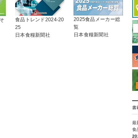
2025食品メーカー総
食品トレンド2024-20
，そ
覧
25
日本食糧新聞社
日本食糧新聞社
書
最
食
2