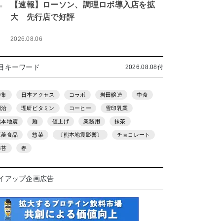
.
【速報】ローソン、調理ロボ導入店を拡
大 先行店で好評
2026.08.06
目キーワード
2026.08.08付
特集
日本アクセス
コラボ
岩田醸造
中食
明治
理研ビタミン
コーヒー
雪印乳業
熊本地震
麺
値上げ
業務用
抹茶
三菱食品
惣菜
〔熊本地震影響〕
チョコレート
海苔
春
イアップ企画広告