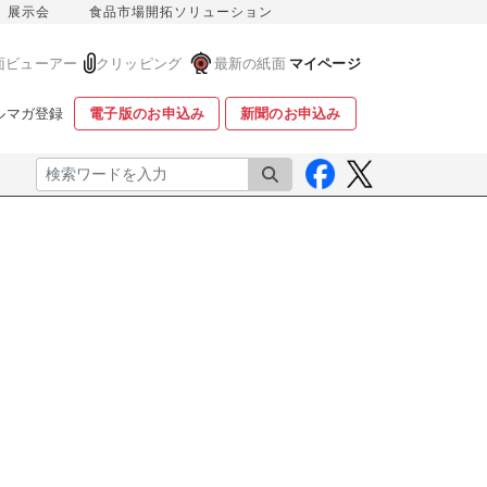
展示会
食品市場開拓ソリューション
面ビューアー
クリッピング
最新の紙面
マイページ
ルマガ登録
電子版のお申込み
新聞のお申込み
検索