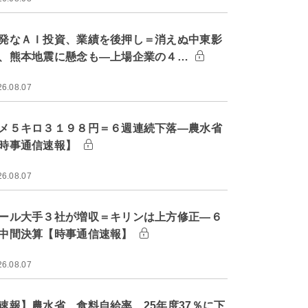
発なＡＩ投資、業績を後押し＝消えぬ中東影
、熊本地震に懸念も―上場企業の４…
26.08.07
メ５キロ３１９８円＝６週連続下落―農水省
時事通信速報】
26.08.07
ール大手３社が増収＝キリンは上方修正―６
中間決算【時事通信速報】
26.08.07
速報】農水省、食料自給率 25年度37％に下