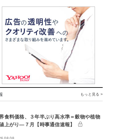
報
もっと見る >
界食料価格、３年半ぶり高水準＝穀物や植物
値上がり―７月【時事通信速報】
26.08.08