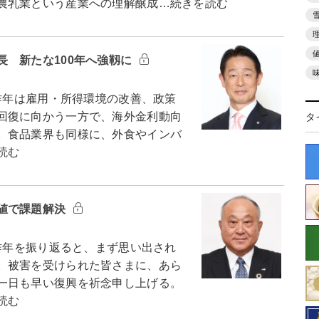
農乳業という産業への理解醸成…続きを読む
長 新たな100年へ強靱に
昨年は雇用・所得環境の改善、政策
回復に向かう一方で、海外金利動向
タ
。食品業界も同様に、外食やインバ
読む
値で課題解決
昨年を振り返ると、まず思い出され
。被害を受けられた皆さまに、あら
一日も早い復興を祈念申し上げる。
読む