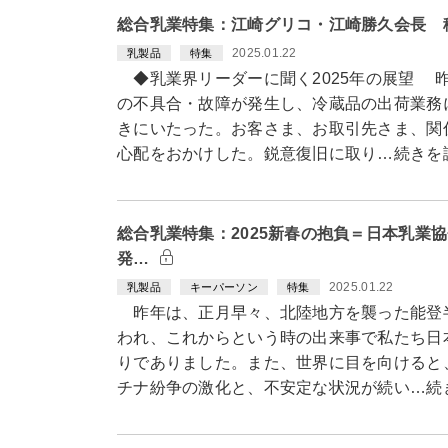
総合乳業特集：江崎グリコ・江崎勝久会長 
2025.01.22
乳製品
特集
◆乳業界リーダーに聞く2025年の展望 
の不具合・故障が発生し、冷蔵品の出荷業務
きにいたった。お客さま、お取引先さま、関
心配をおかけした。鋭意復旧に取り…続きを
総合乳業特集：2025新春の抱負＝日本乳業
発…
2025.01.22
乳製品
キーパーソン
特集
昨年は、正月早々、北陸地方を襲った能登
われ、これからという時の出来事で私たち日
りでありました。また、世界に目を向けると
チナ紛争の激化と、不安定な状況が続い…続