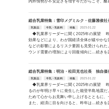
内外情勢が不安定さを増す今だからこそ、酪
総合乳業特集：雪印メグミルク・佐藤雅俊社
2025.01.22
乳製品
牛乳・乳飲料
特集
◆乳業界リーダーに聞く2025年の展望 
効果などにより、わが国経済全体が緩やかな
などの影響によるリスク要因も見受けられた
ウンド需要の増加により回復傾向に…続きを
総合乳業特集：明治・松田克也社長 独自価
2025.01.22
乳製品
牛乳・乳飲料
特集
◆乳業界リーダーに聞く2025年の展望 
るのが年明け早々に発生した能登半島地震だ
ためて心からお見舞い申し上げるとともに、
また、経済に目を向けると、昨年は…続きを