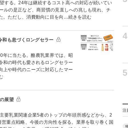
望する。24年は継続するコスト高への対応が続いてい
ルールの是正など、商習慣の見直しへの兆しも現れ、チ
た。ただし、消費動向に目を向…続きを読む
4
 令和も息づくロングセラー
00年に当たる。酪農乳業界では、昭
令和の時代も愛されるロングセラー
向上や時代のニーズに対応したマー
5
む
年の展望
注
要乳業関連企業5者のトップの年頭所感などから、2
、経営重点戦略、今後の方向性を探る。業界を取り巻く国