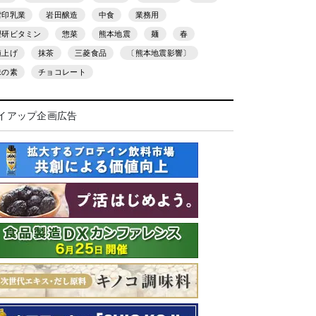
雪印乳業
岩田醸造
中食
業務用
理研ビタミン
惣菜
熊本地震
麺
春
値上げ
抹茶
三菱食品
〔熊本地震影響〕
味の素
チョコレート
イアップ企画広告