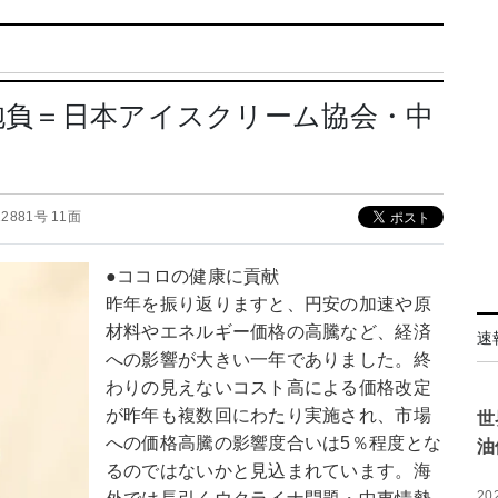
の抱負＝日本アイスクリーム協会・中
 12881号 11面
●ココロの健康に貢献
昨年を振り返りますと、円安の加速や原
材料やエネルギー価格の高騰など、経済
速
への影響が大きい一年でありました。終
わりの見えないコスト高による価格改定
が昨年も複数回にわたり実施され、市場
世
への価格高騰の影響度合いは5％程度とな
油
るのではないかと見込まれています。海
20