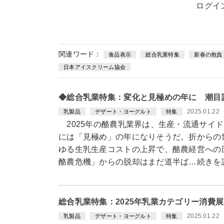
ログイ
関連ワード：
食品表示
総合乳業特集
新春の抱負
日本アイスクリーム協会
◆総合乳業特集：変化と見極めの年に 潮目
2025.01.22
乳製品
デザート・ヨーグルト
特集
2025年の酪農乳業界は、生産・流通サイ
には「見極め」の年になりそうだ。折からの
ゆる生乳生産コストの上昇で、酪農経営への
酪農危機」からの脱却はまだ道半ば…続きを
総合乳業特集：2025年乳業カテゴリー消費
2025.01.22
乳製品
デザート・ヨーグルト
特集