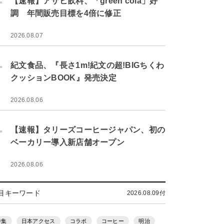
【速報】アサヒ飲料、「green cola」好
調 年間販売目標を4倍に修正
2026.08.07
.
紀文食品、『長さ1m!紀文の超!BIGちくわ
クッションBOOK』発売決定
2026.08.06
.
【速報】タリーズコーヒージャパン、初の
ベーカリー導入新店舗オープン
2026.08.06
目キーワード
2026.08.09付
特集
日本アクセス
コラボ
コーヒー
明治