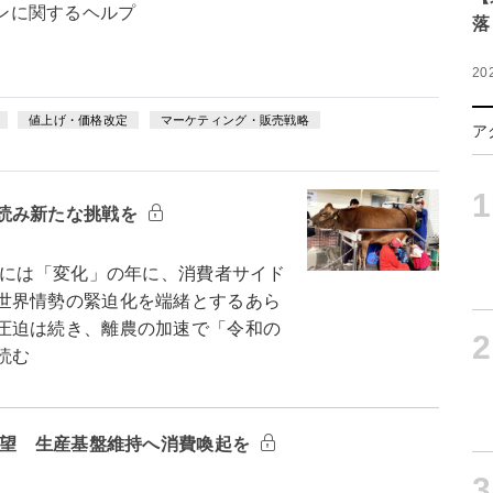
ンに関するヘルプ
落
20
値上げ・価格改定
マーケティング・販売戦略
ア
1
読み新たな挑戦を
ドには「変化」の年に、消費者サイド
世界情勢の緊迫化を端緒とするあら
圧迫は続き、離農の加速で「令和の
2
読む
展望 生産基盤維持へ消費喚起を
3