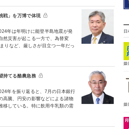
挑戦」を万博で体現
024年は年明けに能登半島地震が発
日
自然災害が起こる一方で、為替変
止まりなど、厳しさが目立つ一年だっ
媒
望持てる酪農急務
024年を振り返ると、7月の日本銀行
の高騰、円安の影響などによる諸物
媒
推移している。特に飲用牛乳類の需