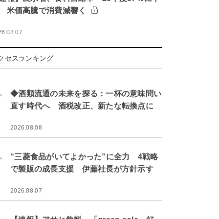
 米価高騰で消費減響く
26.08.07
クセスランキング
.
◆酒類流通の未来を探る：一杯の意味問い
直す時代へ 酒税改正、新たな転換点に
2026.08.08
.
“三菱食品がいてよかった”に全力 4戦略
で製販の成長支援 伊藤社長が方針示す
2026.08.07
.