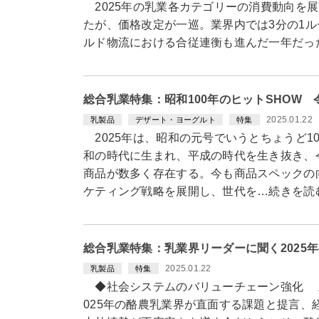
2025年の乳業各カテゴリーの消費動向を展
たが、価格改定が一巡。業界内では3分の1
ルド物流における合従連衡も進んだ一年だっ
総合乳業特集：昭和100年のヒットSHOW
2025.01.22
乳製品
デザート・ヨーグルト
特集
2025年は、昭和の元号でいうとちょうど1
和の時代に生まれ、平成の時代を生き抜き、
商品が数多く存在する。今も商品スペックの
ケティング戦略を展開し、世代を…続きを読
総合乳業特集：乳業界リーダーに聞く2025
2025.01.22
乳製品
特集
◆社会システムのバリューチェーン強化 主
025年の酪農乳業界が直面する課題と提言