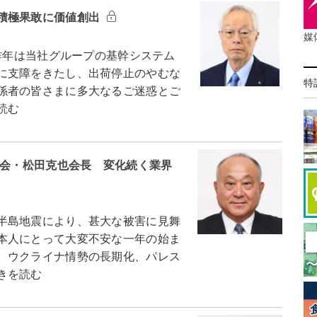
積極果敢に価値創出
媒
昨年は当社グループの基幹システム
に支障をきたし、出荷停止のやむな
特
係者の皆さまに多大なるご迷惑とご
読む
協会・松田克也会長 変化続く業界
半島地震により、甚大な被害に見舞
本人にとって大変不安な一年の始ま
、ウクライナ情勢の長期化、パレス
きを読む