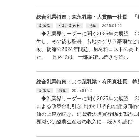
総合乳業特集：森永乳業・大貫陽一社長 「
2025.01.22
乳製品
牛乳・乳飲料
特集
◆乳業界リーダーに聞く2025年の展望 2
生し、その後も酷暑、各地のゲリラ豪雨など
動、物流の2024年問題、原材料コストの高
た。 国内では、一部足踏…続きを読む
総合乳業特集：よつ葉乳業・有田真社長 希
2025.01.22
乳製品
特集
◆乳業界リーダーに聞く2025年の展望 2
による政策金利引き上げや世界的な資源価格
価の上昇が続き、消費者の購買行動は低調に
要減少は酪農生産者の収入に…続きを読む