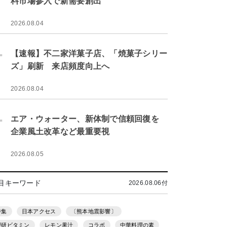
料市場参入で新需要創出
2026.08.04
.
【速報】不二家洋菓子店、「焼菓子シリー
ズ」刷新 来店頻度向上へ
2026.08.04
.
エア・ウォーター、新体制で信頼回復を
企業風土改革など最重要視
2026.08.05
目キーワード
2026.08.06付
特集
日本アクセス
〔熊本地震影響〕
理研ビタミン
レモン果汁
コラボ
中華料理の素