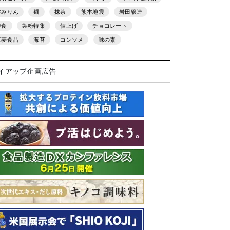
本みりん
麺
抹茶
熊本地震
岩田醸造
中食
製粉特集
値上げ
チョコレート
三菱食品
海苔
コンソメ
味の素
イアップ企画広告