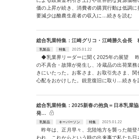
による政策金利引き上げや世界的な資源価格
価の上昇が続き、消費者の購買行動は低調に
要減少は酪農生産者の収入に…続きを読む
総合乳業特集：江崎グリコ・江崎勝久会長 
2025.01.22
乳製品
特集
◆乳業界リーダーに聞く2025年の展望 
の不具合・故障が発生し、冷蔵品の出荷業務
きにいたった。お客さま、お取引先さま、関
心配をおかけした。鋭意復旧に取り…続きを
総合乳業特集：2025新春の抱負＝日本乳業
発…
2025.01.22
乳製品
キーパーソン
特集
昨年は、正月早々、北陸地方を襲った能登
われ、これからという時の出来事で私たち日