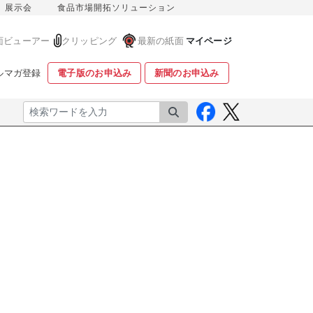
展示会
食品市場開拓ソリューション
面ビューアー
クリッピング
最新の紙面
マイページ
ルマガ登録
電子版のお申込み
新聞のお申込み
検索