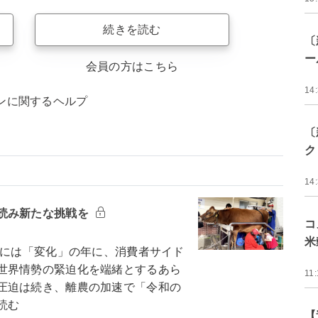
続きを読む
〔
ー
会員の方はこちら
14
ンに関するヘルプ
〔
ク
14
読み新たな挑戦を
コ
米
ドには「変化」の年に、消費者サイド
世界情勢の緊迫化を端緒とするあら
11:
圧迫は続き、離農の加速で「令和の
読む
【