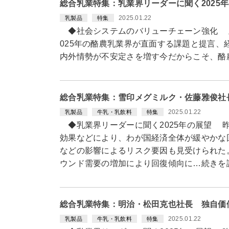
総合乳業特集：乳業界リーダーに聞く2025
2025.01.22
乳製品
特集
◆社会システムのバリューチェーン強化 主
025年の酪農乳業界が直面する課題と提言
内外情勢が不安定さを増す今だからこそ、酪
総合乳業特集：雪印メグミルク・佐藤雅俊社
2025.01.22
乳製品
牛乳・乳飲料
特集
◆乳業界リーダーに聞く2025年の展望 
効果などにより、わが国経済全体が緩やかな
などの影響によるリスク要因も見受けられた
ウンド需要の増加により回復傾向に…続きを
総合乳業特集：明治・松田克也社長 独自価
2025.01.22
乳製品
牛乳・乳飲料
特集