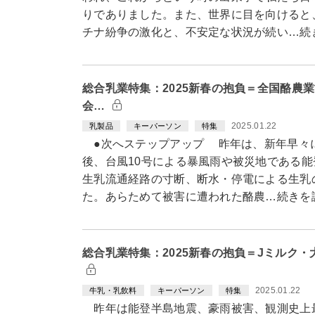
りでありました。また、世界に目を向けると
チナ紛争の激化と、不安定な状況が続い…続
総合乳業特集：2025新春の抱負＝全国酪農
会…
2025.01.22
乳製品
キーパーソン
特集
●次へステップアップ 昨年は、新年早々
後、台風10号による暴風雨や被災地である
生乳流通経路の寸断、断水・停電による生乳
た。あらためて被害に遭われた酪農…続きを
総合乳業特集：2025新春の抱負＝Jミルク
2025.01.22
牛乳・乳飲料
キーパーソン
特集
昨年は能登半島地震、豪雨被害、観測史上