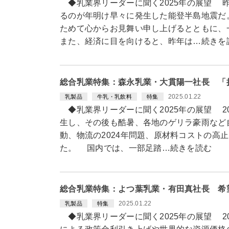
◆乳業界リーダーに聞く2025年の展望 
るのが年明け早々に発生した能登半島地震だ
ためて心からお見舞い申し上げるとともに、
また、経済に目を向けると、昨年は…続きを
総合乳業特集：森永乳業・大貫陽一社長 「
2025.01.22
乳製品
牛乳・乳飲料
特集
◆乳業界リーダーに聞く2025年の展望 2
生し、その後も酷暑、各地のゲリラ豪雨など
動、物流の2024年問題、原材料コストの高
た。 国内では、一部足踏…続きを読む
総合乳業特集：よつ葉乳業・有田真社長 希
2025.01.22
乳製品
特集
◆乳業界リーダーに聞く2025年の展望 2