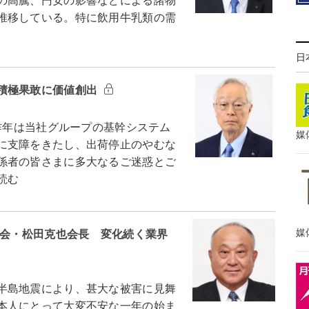
の高騰、円安の影響などによる諸物
推移している。特に飲用牛乳類の需
日
積極果敢に価値創出
昨年は当社グループの基幹システム
媒
に支障をきたし、出荷停止のやむな
係者の皆さまに多大なるご迷惑とご
読む
媒
協会・松田克也会長 変化続く業界
半島地震により、甚大な被害に見舞
本人にとって大変不安な一年の始ま