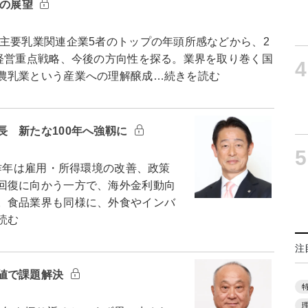
年の展望
要乳業関連企業5者のトップの年頭所感などから、2
、経営重点戦略、今後の方向性を探る。業界を取り巻く国
4
農乳業という産業への理解醸成…続きを読む
長 新たな100年へ強靱に
5
昨年は雇用・所得環境の改善、政策
回復に向かう一方で、海外金利動向
。食品業界も同様に、外食やインバ
読む
注
値で課題解決