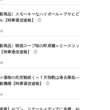
新商品〕スモーキーなハイボール＝アサヒビ
ル【時事通信速報】
:36
新商品〕韓国スープ味の即席麺＝エースコッ
【時事通信速報】
:36
メ価格の先安観続く＝７月指数は過去最低―
穀機構【時事通信速報】
18
速報】セブン、リテールメディアに本腰 AI