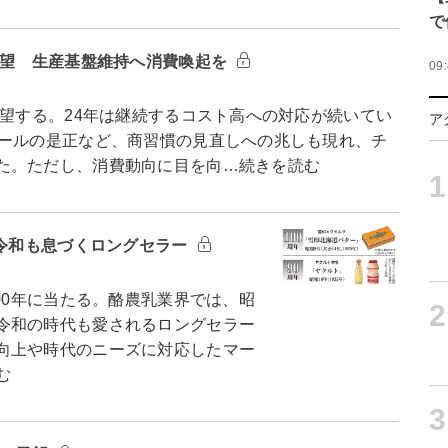
で
展望 生産基盤維持へ消費喚起を
09
望する。24年は継続するコスト高への対応が続いてい
ア
ルールの是正など、商習慣の見直しへの兆しも現れ、チ
た。ただし、消費動向に目を向…続きを読む
1
 令和も息づくロングセラー
00年に当たる。酪農乳業界では、昭
2
令和の時代も愛されるロングセラー
向上や時代のニーズに対応したマー
む
3