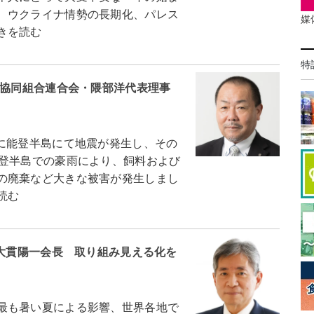
、ウクライナ情勢の長期化、パレス
媒
きを読む
特
業協同組合連合会・隈部洋代表理事
に能登半島にて地震が発生し、その
能登半島での豪雨により、飼料および
の廃棄など大きな被害が発生しまし
読む
・大貫陽一会長 取り組み見える化を
最も暑い夏による影響、世界各地で