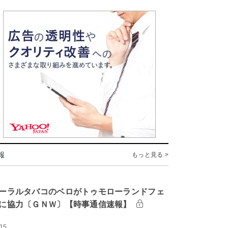
報
もっと見る >
ーラルタバコのベロがトゥモローランドフェ
に協力〔ＧＮＷ〕【時事通信速報】
:15