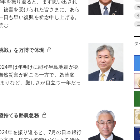
昨年を振り返ると、まず思い出され
。被害を受けられた皆さまに、あら
一日も早い復興を祈念申し上げる。
読む
タ
挑戦」を万博で体現
024年は年明けに能登半島地震が発
自然災害が起こる一方で、為替変
止まりなど、厳しさが目立つ一年だっ
望持てる酪農急務
024年を振り返ると、7月の日本銀行