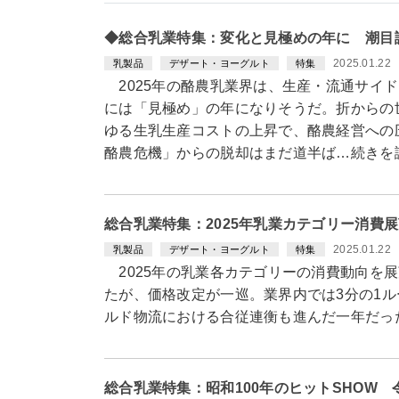
◆総合乳業特集：変化と見極めの年に 潮目
2025.01.22
乳製品
デザート・ヨーグルト
特集
2025年の酪農乳業界は、生産・流通サイ
には「見極め」の年になりそうだ。折からの
ゆる生乳生産コストの上昇で、酪農経営への
酪農危機」からの脱却はまだ道半ば…続きを
総合乳業特集：2025年乳業カテゴリー消費
2025.01.22
乳製品
デザート・ヨーグルト
特集
2025年の乳業各カテゴリーの消費動向を展
たが、価格改定が一巡。業界内では3分の1
ルド物流における合従連衡も進んだ一年だっ
総合乳業特集：昭和100年のヒットSHOW