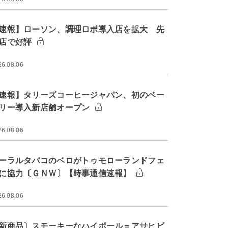
速報】ローソン、調理ロボ導入店を拡大 先
店で好評
26.08.06
速報】タリーズコーヒージャパン、初のベー
リー導入新店舗オープン
26.08.06
ーラルタバコのベロがトゥモローランドフェ
に協力〔ＧＮＷ〕【時事通信速報】
26.08.06
新商品〕スモーキーなハイボール＝アサヒビ