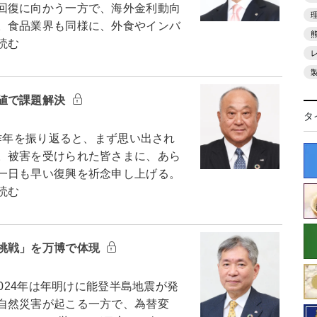
回復に向かう一方で、海外金利動向
。食品業界も同様に、外食やインバ
読む
値で課題解決
タ
昨年を振り返ると、まず思い出され
。被害を受けられた皆さまに、あら
一日も早い復興を祈念申し上げる。
読む
挑戦」を万博で体現
024年は年明けに能登半島地震が発
自然災害が起こる一方で、為替変