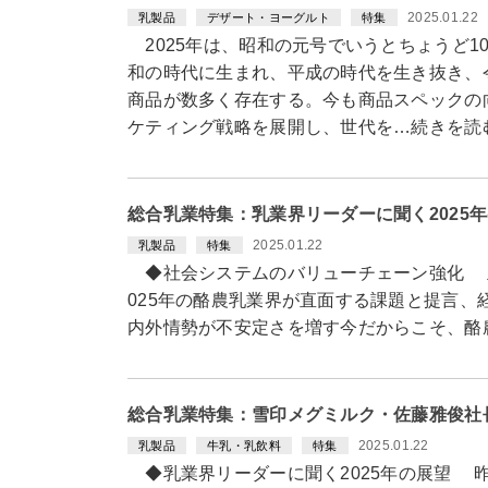
2025.01.22
乳製品
デザート・ヨーグルト
特集
2025年は、昭和の元号でいうとちょうど1
和の時代に生まれ、平成の時代を生き抜き、
商品が数多く存在する。今も商品スペックの
ケティング戦略を展開し、世代を…続きを読
総合乳業特集：乳業界リーダーに聞く2025
2025.01.22
乳製品
特集
◆社会システムのバリューチェーン強化 主
025年の酪農乳業界が直面する課題と提言
内外情勢が不安定さを増す今だからこそ、酪
総合乳業特集：雪印メグミルク・佐藤雅俊社
2025.01.22
乳製品
牛乳・乳飲料
特集
◆乳業界リーダーに聞く2025年の展望 