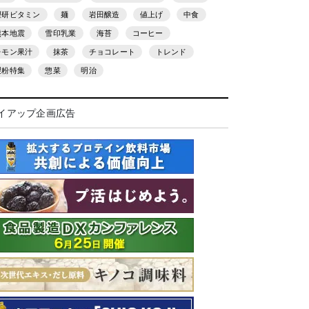
理研ビタミン
麺
岩田醸造
値上げ
中食
熊本地震
雪印乳業
海苔
コーヒー
レモン果汁
抹茶
チョコレート
トレンド
製粉特集
惣菜
明治
イアップ企画広告