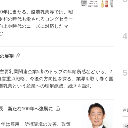
00年に当たる。酪農乳業界では、昭
令和の時代も愛されるロングセラー
向上や時代のニーズに対応したマー
む
4
年の展望
5
要乳業関連企業5者のトップの年頭所感などから、2
、経営重点戦略、今後の方向性を探る。業界を取り巻く国
農乳業という産業への理解醸成…続きを読む
長 新たな100年へ強靱に
注
昨年は雇用・所得環境の改善、政策