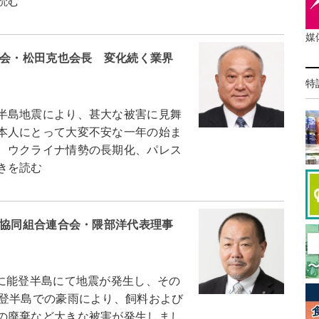
読む
媒
協会・松田克也会長 変化続く業界
特
半島地震により、甚大な被害に見舞
本人にとって大変不安な一年の始ま
、ウクライナ情勢の長期化、パレス
きを読む
業協同組合連合会・隈部洋代表理事
に能登半島にて地震が発生し、その
能登半島での豪雨により、飼料および
の廃棄など大きな被害が発生しまし