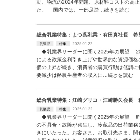
動、物流の2024年問題、原材料コストの高
た。 国内では、一部足踏…続きを読む
総合乳業特集：よつ葉乳業・有田真社長 希
2025.01.22
乳製品
特集
◆乳業界リーダーに聞く2025年の展望 2
による政策金利引き上げや世界的な資源価格
価の上昇が続き、消費者の購買行動は低調に
要減少は酪農生産者の収入に…続きを読む
総合乳業特集：江崎グリコ・江崎勝久会長 
2025.01.22
乳製品
特集
◆乳業界リーダーに聞く2025年の展望 
の不具合・故障が発生し、冷蔵品の出荷業務
きにいたった。お客さま、お取引先さま、関