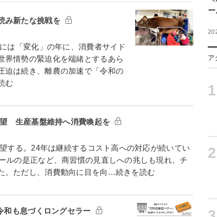
ー
読み新たな挑戦を
20
ドには「変化」の年に、消費者サイド
ア
世界情勢の緊迫化を端緒とするあら
圧迫は続き、離農の加速で「令和の
読む
1
展望 生産基盤維持へ消費喚起を
望する。24年は継続するコスト高への対応が続いてい
2
ルールの是正など、商習慣の見直しへの兆しも現れ、チ
た。ただし、消費動向に目を向…続きを読む
 令和も息づくロングセラー
3