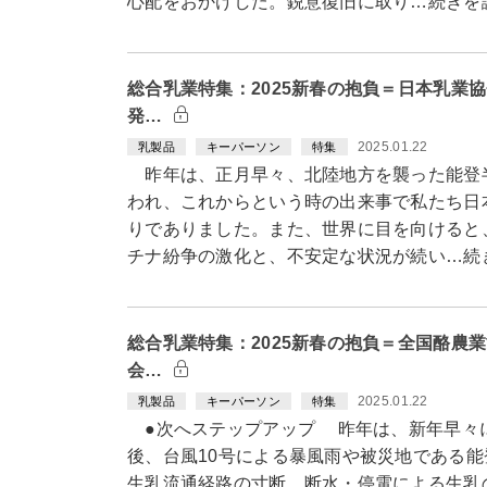
心配をおかけした。鋭意復旧に取り…続きを
総合乳業特集：2025新春の抱負＝日本乳業
発…
2025.01.22
乳製品
キーパーソン
特集
昨年は、正月早々、北陸地方を襲った能登
われ、これからという時の出来事で私たち日
りでありました。また、世界に目を向けると
チナ紛争の激化と、不安定な状況が続い…続
総合乳業特集：2025新春の抱負＝全国酪農
会…
2025.01.22
乳製品
キーパーソン
特集
●次へステップアップ 昨年は、新年早々
後、台風10号による暴風雨や被災地である
生乳流通経路の寸断、断水・停電による生乳