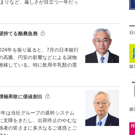
止まりなど、厳しさが目立つ一年だっ
日
望持てる酪農急務
024年を振り返ると、7月の日本銀行
の高騰、円安の影響などによる諸物
推移している。特に飲用牛乳類の需
媒
積極果敢に価値創出
媒
昨年は当社グループの基幹システム
に支障をきたし、出荷停止のやむな
係者の皆さまに多大なるご迷惑とご