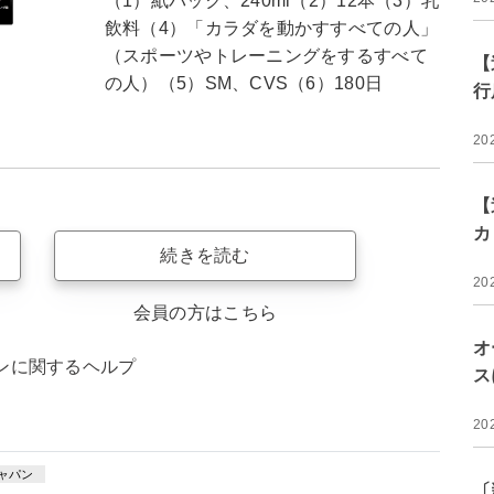
（1）紙パック、240ml（2）12本（3）乳
飲料（4）「カラダを動かすすべての人」
（スポーツやトレーニングをするすべて
【
の人）（5）SM、CVS（6）180日
行
20
【
カ
続きを読む
20
会員の方はこちら
オ
ンに関するヘルプ
ス
20
ャパン
〔