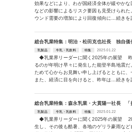
効果などにより、わが国経済全体が緩やかな
などの影響によるリスク要因も見受けられた
ウンド需要の増加により回復傾向に…続きを
総合乳業特集：明治・松田克也社長 独自価
2025.01.22
乳製品
牛乳・乳飲料
特集
◆乳業界リーダーに聞く2025年の展望 
るのが年明け早々に発生した能登半島地震だ
ためて心からお見舞い申し上げるとともに、
また、経済に目を向けると、昨年は…続きを
総合乳業特集：森永乳業・大貫陽一社長 「
2025.01.22
乳製品
牛乳・乳飲料
特集
◆乳業界リーダーに聞く2025年の展望 2
生し、その後も酷暑、各地のゲリラ豪雨など