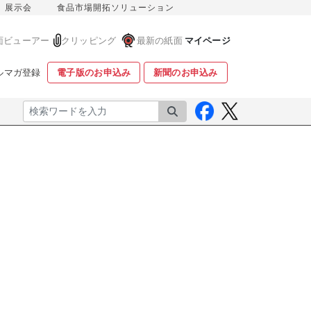
展示会
食品市場開拓ソリューション
面ビューアー
クリッピング
最新の紙面
マイページ
ルマガ登録
電子版のお申込み
新聞のお申込み
検索