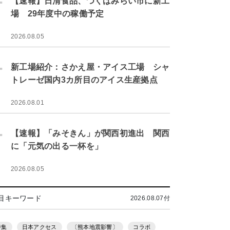
【速報】日清食品、つくばみらい市に新工
場 29年度中の稼働予定
2026.08.05
.
新工場紹介：さかえ屋・アイス工場 シャ
トレーゼ国内3カ所目のアイス生産拠点
2026.08.01
.
【速報】「みそきん」が関西初進出 関西
に「元気の出る一杯を」
2026.08.05
目キーワード
2026.08.07付
特集
日本アクセス
〔熊本地震影響〕
コラボ