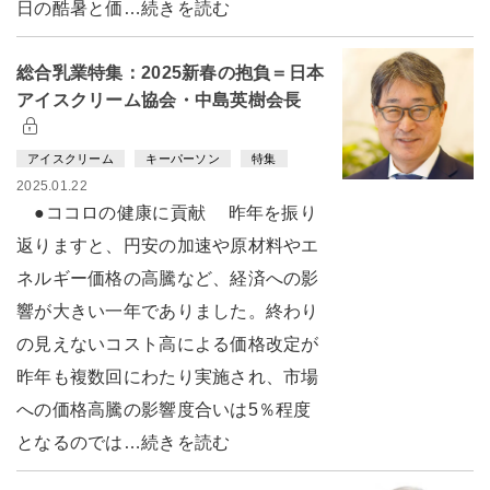
日の酷暑と価…続きを読む
総合乳業特集：2025新春の抱負＝日本
アイスクリーム協会・中島英樹会長
アイスクリーム
キーパーソン
特集
2025.01.22
●ココロの健康に貢献 昨年を振り
返りますと、円安の加速や原材料やエ
ネルギー価格の高騰など、経済への影
響が大きい一年でありました。終わり
の見えないコスト高による価格改定が
昨年も複数回にわたり実施され、市場
への価格高騰の影響度合いは5％程度
となるのでは…続きを読む