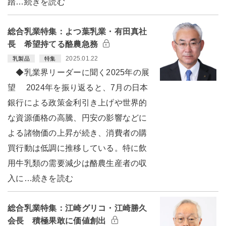
踏…続きを読む
総合乳業特集：よつ葉乳業・有田真社
長 希望持てる酪農急務
2025.01.22
乳製品
特集
◆乳業界リーダーに聞く2025年の展
望 2024年を振り返ると、7月の日本
銀行による政策金利引き上げや世界的
な資源価格の高騰、円安の影響などに
よる諸物価の上昇が続き、消費者の購
買行動は低調に推移している。特に飲
用牛乳類の需要減少は酪農生産者の収
入に…続きを読む
総合乳業特集：江崎グリコ・江崎勝久
会長 積極果敢に価値創出