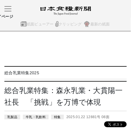
イページ
紙面ビューアー
クリッピング
最新の紙面
総合乳業特集2025
総合乳業特集：森永乳業・大貫陽一
社長 「挑戦」を万博で体現
2025.01.22 12881号 08面
乳製品
牛乳・乳飲料
特集