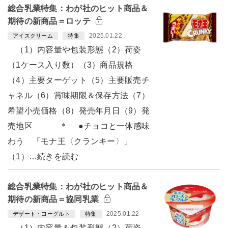
総合乳業特集：わが社のヒット商品＆
期待の新商品＝ロッテ
2025.01.22
アイスクリーム
特集
（1）内容量や包装形態（2）荷姿
（1ケース入り数）（3）商品規格
（4）主要ターゲット（5）主要販売チ
ャネル（6）賞味期限＆保存方法（7）
希望小売価格（8）発売年月日（9）発
売地区 ＊ ●チョコと一体感味
わう 「モナ王〈クランキー〉」
（1）…続きを読む
総合乳業特集：わが社のヒット商品＆
期待の新商品＝協同乳業
2025.01.22
デザート・ヨーグルト
特集
（1）内容量＆包装形態（2）荷姿