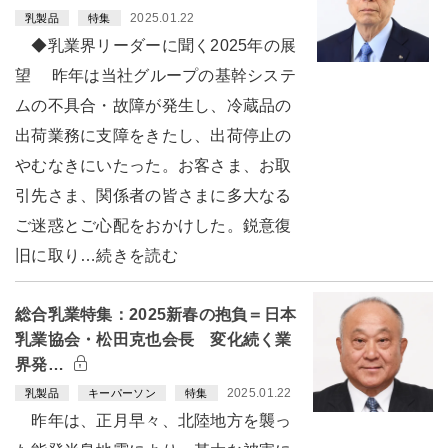
2025.01.22
乳製品
特集
◆乳業界リーダーに聞く2025年の展
望 昨年は当社グループの基幹システ
ムの不具合・故障が発生し、冷蔵品の
出荷業務に支障をきたし、出荷停止の
やむなきにいたった。お客さま、お取
引先さま、関係者の皆さまに多大なる
ご迷惑とご心配をおかけした。鋭意復
旧に取り…続きを読む
総合乳業特集：2025新春の抱負＝日本
乳業協会・松田克也会長 変化続く業
界発…
2025.01.22
乳製品
キーパーソン
特集
昨年は、正月早々、北陸地方を襲っ