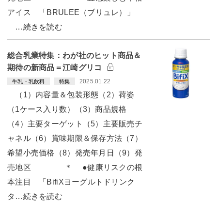
アイス 「BRULEE（ブリュレ）」
…続きを読む
総合乳業特集：わが社のヒット商品＆
期待の新商品＝江崎グリコ
2025.01.22
牛乳・乳飲料
特集
（1）内容量＆包装形態（2）荷姿
（1ケース入り数）（3）商品規格
（4）主要ターゲット（5）主要販売チ
ャネル（6）賞味期限＆保存方法（7）
希望小売価格（8）発売年月日（9）発
売地区 ＊ ●健康リスクの根
本注目 「BifiXヨーグルトドリンク
タ…続きを読む