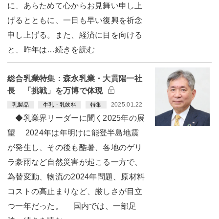
に、あらためて心からお見舞い申し上
げるとともに、一日も早い復興を祈念
申し上げる。また、経済に目を向ける
と、昨年は…続きを読む
総合乳業特集：森永乳業・大貫陽一社
長 「挑戦」を万博で体現
2025.01.22
乳製品
牛乳・乳飲料
特集
◆乳業界リーダーに聞く2025年の展
望 2024年は年明けに能登半島地震
が発生し、その後も酷暑、各地のゲリ
ラ豪雨など自然災害が起こる一方で、
為替変動、物流の2024年問題、原材料
コストの高止まりなど、厳しさが目立
つ一年だった。 国内では、一部足