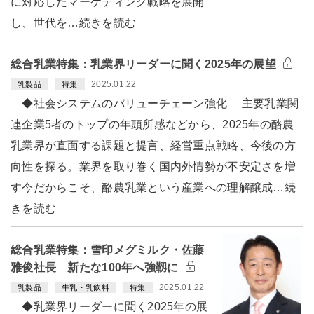
に対応したマーケティング戦略を展開
し、世代を…続きを読む
総合乳業特集：乳業界リーダーに聞く2025年の展望
2025.01.22
乳製品
特集
◆社会システムのバリューチェーン強化 主要乳業関
連企業5者のトップの年頭所感などから、2025年の酪農
乳業界が直面する課題と提言、経営重点戦略、今後の方
向性を探る。業界を取り巻く国内外情勢が不安定さを増
す今だからこそ、酪農乳業という産業への理解醸成…続
きを読む
総合乳業特集：雪印メグミルク・佐藤
雅俊社長 新たな100年へ強靱に
2025.01.22
乳製品
牛乳・乳飲料
特集
◆乳業界リーダーに聞く2025年の展