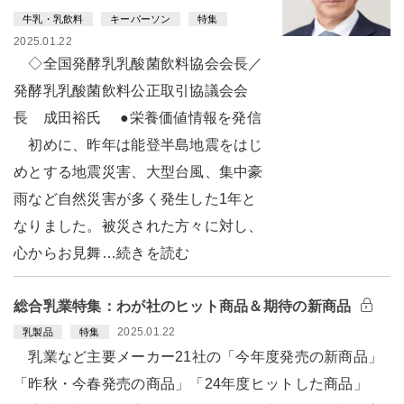
牛乳・乳飲料
キーパーソン
特集
2025.01.22
◇全国発酵乳乳酸菌飲料協会会長／
発酵乳乳酸菌飲料公正取引協議会会
長 成田裕氏 ●栄養価値情報を発信
初めに、昨年は能登半島地震をはじ
めとする地震災害、大型台風、集中豪
雨など自然災害が多く発生した1年と
なりました。被災された方々に対し、
心からお見舞…続きを読む
総合乳業特集：わが社のヒット商品＆期待の新商品
2025.01.22
乳製品
特集
乳業など主要メーカー21社の「今年度発売の新商品」
「昨秋・今春発売の商品」「24年度ヒットした商品」