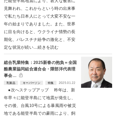
た能登半島地震により、甚大な被害に
見舞われ、これからという時の出来事
で私たち日本人にとって大変不安な一
年の始まりでありました。また、世界
に目を向けると、ウクライナ情勢の長
期化、パレスチナ紛争の激化と、不安
定な状況が続い…続きを読む
総合乳業特集：2025新春の抱負＝全国
酪農業協同組合連合会・隈部洋代表理
事会…
2025.01.22
乳製品
キーパーソン
特集
●次へステップアップ 昨年は、新
年早々に能登半島にて地震が発生し、
その後、台風10号による暴風雨や被災
地である能登半島での豪雨により、飼