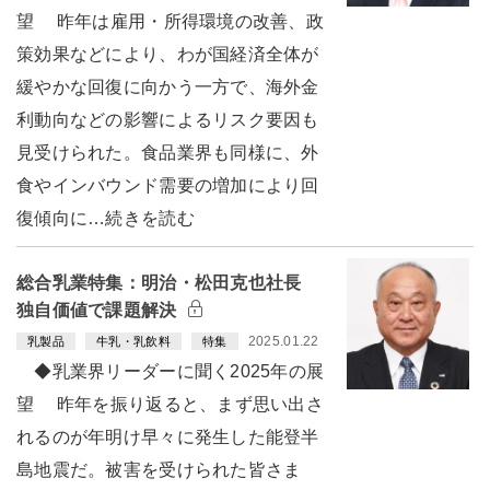
望 昨年は雇用・所得環境の改善、政
策効果などにより、わが国経済全体が
緩やかな回復に向かう一方で、海外金
利動向などの影響によるリスク要因も
見受けられた。食品業界も同様に、外
食やインバウンド需要の増加により回
復傾向に…続きを読む
総合乳業特集：明治・松田克也社長
独自価値で課題解決
2025.01.22
乳製品
牛乳・乳飲料
特集
◆乳業界リーダーに聞く2025年の展
望 昨年を振り返ると、まず思い出さ
れるのが年明け早々に発生した能登半
島地震だ。被害を受けられた皆さま