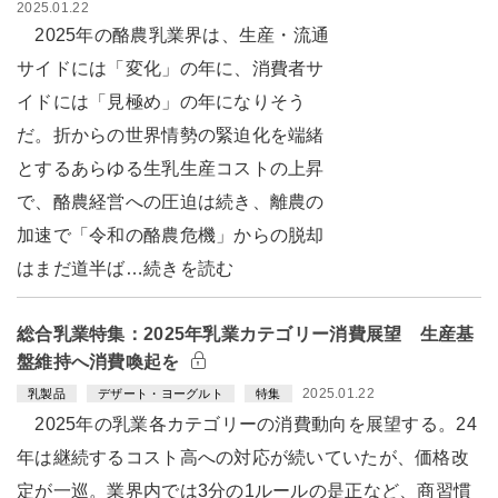
2025.01.22
2025年の酪農乳業界は、生産・流通
サイドには「変化」の年に、消費者サ
イドには「見極め」の年になりそう
だ。折からの世界情勢の緊迫化を端緒
とするあらゆる生乳生産コストの上昇
で、酪農経営への圧迫は続き、離農の
加速で「令和の酪農危機」からの脱却
はまだ道半ば…続きを読む
総合乳業特集：2025年乳業カテゴリー消費展望 生産基
盤維持へ消費喚起を
2025.01.22
乳製品
デザート・ヨーグルト
特集
2025年の乳業各カテゴリーの消費動向を展望する。24
年は継続するコスト高への対応が続いていたが、価格改
定が一巡。業界内では3分の1ルールの是正など、商習慣