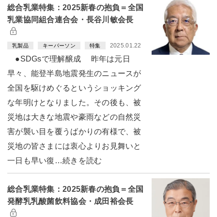
総合乳業特集：2025新春の抱負＝全国
乳業協同組合連合会・長谷川敏会長
2025.01.22
乳製品
キーパーソン
特集
●SDGsで理解醸成 昨年は元日
早々、能登半島地震発生のニュースが
全国を駆けめぐるというショッキング
な年明けとなりました。その後も、被
災地は大きな地震や豪雨などの自然災
害が襲い目を覆うばかりの有様で、被
災地の皆さまには衷心よりお見舞いと
一日も早い復…続きを読む
総合乳業特集：2025新春の抱負＝全国
発酵乳乳酸菌飲料協会・成田裕会長