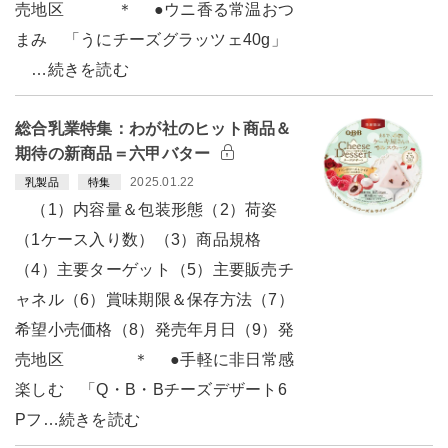
売地区 ＊ ●ウニ香る常温おつ
まみ 「うにチーズグラッツェ40g」
…続きを読む
総合乳業特集：わが社のヒット商品＆
期待の新商品＝六甲バター
2025.01.22
乳製品
特集
（1）内容量＆包装形態（2）荷姿
（1ケース入り数）（3）商品規格
（4）主要ターゲット（5）主要販売チ
ャネル（6）賞味期限＆保存方法（7）
希望小売価格（8）発売年月日（9）発
売地区 ＊ ●手軽に非日常感
楽しむ 「Q・B・Bチーズデザート6
Pフ…続きを読む