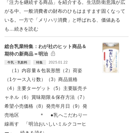
「注力を継続する商品」を紹介する。生活防衛意識が広
がる中、一般消費者の財布のひもはますます固くなって
いる。一方で「メリハリ消費」と呼ばれる、価値ある
も…続きを読む
総合乳業特集：わが社のヒット商品＆
期待の新商品＝明治
2025.01.22
牛乳・乳飲料
特集
（1）内容量＆包装形態（2）荷姿
（1ケース入り数）（3）商品規格
（4）主要ターゲット（5）主要販売チ
ャネル（6）賞味期限＆保存方法（7）
希望小売価格（8）発売年月日（9）発
売地区 ＊ ●乳へこだわり一
線画す 「明治おいしいミルクコーヒ
ー」 …続きを読む