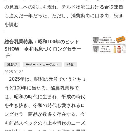
の見直しへの兆しも現れ、チルド物流における合従連衡
も進んだ一年だった。ただし、消費動向に目を向…続き
を読む
総合乳業特集：昭和100年のヒット
SHOW 令和も息づくロングセラー
乳製品
デザート・ヨーグルト
特集
2025.01.22
2025年は、昭和の元号でいうとちょ
うど100年に当たる。酪農乳業界で
は、昭和の時代に生まれ、平成の時代
を生き抜き、令和の時代も愛されるロ
ングセラー商品が数多く存在する。今
も商品スペックの向上や時代のニーズ