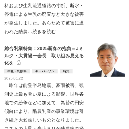
料および生乳流通経路の寸断、断水・
停電による生乳の廃棄など大きな被害
が発生しました。あらためて被害に遭
われた酪農…続きを読む
総合乳業特集：2025新春の抱負＝Jミ
ルク・大貫陽一会長 取り組み見える
化を
牛乳・乳飲料
キーパーソン
特集
2025.01.22
昨年は能登半島地震、豪雨被害、観
測史上最も暑い夏による影響、世界各
地での紛争などに加えて、為替の円安
傾向により、酪農乳業の事業環境は引
き続き大変厳しいものとなりました。
コストの上昇・高止まりが酪農家の経