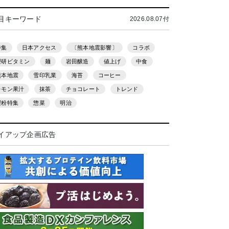
目キーワード
2026.08.07付
特集
日本アクセス
〔熊本地震影響〕
コラボ
理研ビタミン
麺
岩田醸造
値上げ
中食
熊本地震
雪印乳業
海苔
コーヒー
レモン果汁
抹茶
チョコレート
トレンド
製粉特集
惣菜
明治
イアップ企画広告