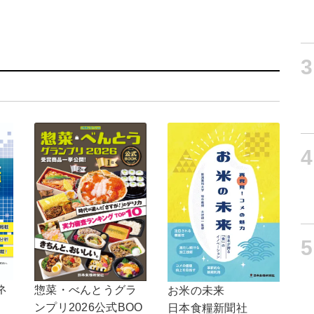
3
4
5
ネ
惣菜・べんとうグラ
お米の未来
ンプリ2026公式BOO
日本食糧新聞社