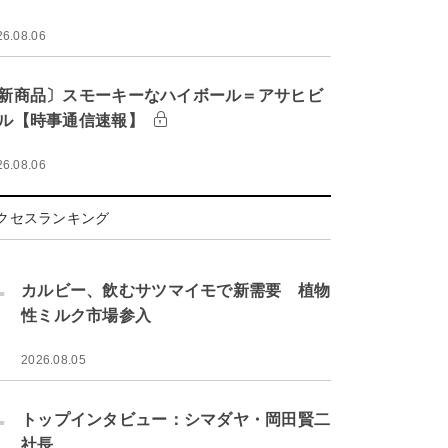
26.08.06
新商品〕スモーキーなハイボール＝アサヒビ
ル【時事通信速報】
26.08.06
クセスランキング
.
カルビー、飲むサツマイモで新需要 植物
性ミルク市場参入
2026.08.05
.
トップインタビュー：シマダヤ・岡田賢二
社長