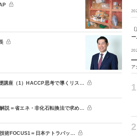
AP
20
〔
ー
長
20
ア
講座（1）HACCP思考で導くリス…
1
：解説＝省エネ・非化石転換法で求め…
2
技術FOCUS1＝日本テトラパッ…