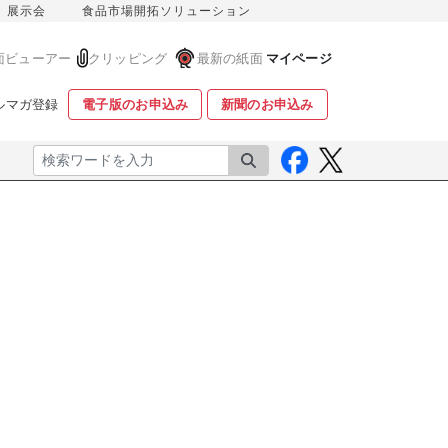
展示会
食品市場開拓ソリューション
面ビューアー
クリッピング
最新の紙面
マイページ
ルマガ登録
電子版のお申込み
新聞のお申込み
検索