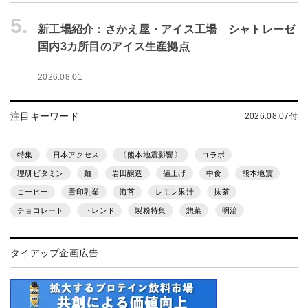
5.
新工場紹介：さかえ屋・アイス工場 シャトレーゼ
国内3カ所目のアイス生産拠点
2026.08.01
注目キーワード
2026.08.07付
特集
日本アクセス
〔熊本地震影響〕
コラボ
理研ビタミン
麺
岩田醸造
値上げ
中食
熊本地震
コーヒー
雪印乳業
海苔
レモン果汁
抹茶
チョコレート
トレンド
製粉特集
惣菜
明治
タイアップ企画広告