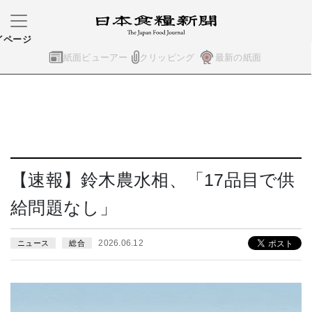
イページ
紙面ビューアー
クリッピング
最新の紙面
【速報】鈴木農水相、「17品目で供
給問題なし」
2026.06.12
ニュース
総合