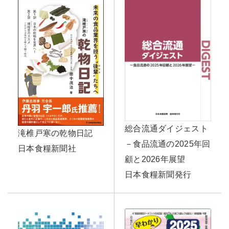
総合流通ダイジェスト
滝椎戸寒の乾物日記
－食品流通の2025年回
日本食糧新聞社
顧と2026年展望
日本食糧新聞発行