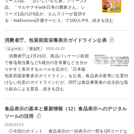
リーズ2品、「おいしいもち麦」シリーズ3
品、「マルヤナギwith日本の農家さん」シ
リーズ1品の計9品が、エムスリーが提供す
る「AskDoctors評価サービス」で100人中9…続きを読む
消費者庁、包装前面栄養表示ガイドライン公表
2026.03.02
ニュース
官公庁
消費者庁は2月26日、商品パッケージ前面
で食塩相当量など5成分の含有量などを分か
りやすく表示するルールを定めた「日本版
包装前面栄養表示ガイドライン」を公表。食品表示基準に位置付
けない任意のガイドラインだが、同庁は食品事業者の自主的な取
り組みによる普及…続きを読む
食品表示の基本と最新情報（12）食品表示へのデジタル
ツールの活用
2026.03.01
◎今回のポイント 食品表示の一括表示の一部をQRコードな