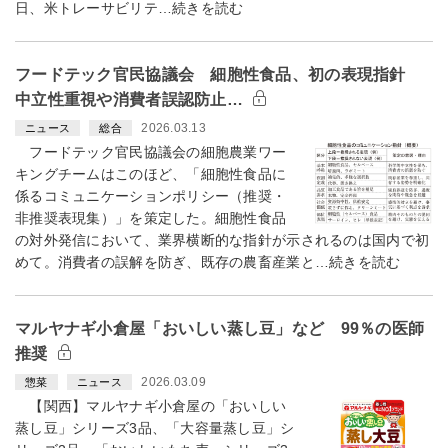
日、米トレーサビリテ…続きを読む
フードテック官民協議会 細胞性食品、初の表現指針
中立性重視や消費者誤認防止…
2026.03.13
ニュース
総合
フードテック官民協議会の細胞農業ワー
キングチームはこのほど、「細胞性食品に
係るコミュニケーションポリシー（推奨・
非推奨表現集）」を策定した。細胞性食品
の対外発信において、業界横断的な指針が示されるのは国内で初
めて。消費者の誤解を防ぎ、既存の農畜産業と…続きを読む
マルヤナギ小倉屋「おいしい蒸し豆」など 99％の医師
推奨
2026.03.09
惣菜
ニュース
【関西】マルヤナギ小倉屋の「おいしい
蒸し豆」シリーズ3品、「大容量蒸し豆」シ