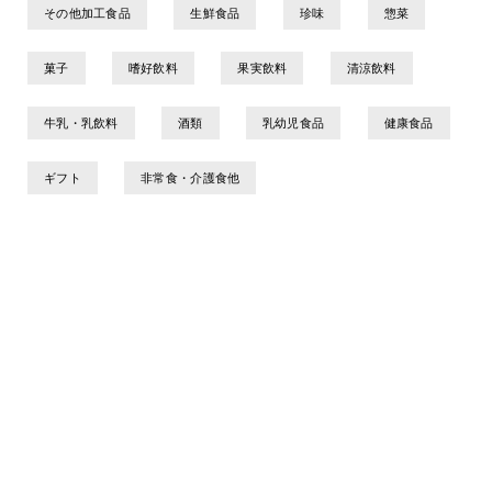
その他加工食品
生鮮食品
珍味
惣菜
菓子
嗜好飲料
果実飲料
清涼飲料
牛乳・乳飲料
酒類
乳幼児食品
健康食品
ギフト
非常食・介護食他