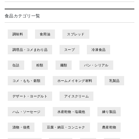
食品カテゴリ一覧
調味料
食用油
スプレッド
調理品・コメまわり品
スープ
冷凍食品
缶詰
粉類
麺類
パン・シリアル
コメ・もち・穀類
ホームメイキング材料
乳製品
デザート・ヨーグルト
アイスクリーム
ハム・ソーセージ
水産乾物・塩蔵他
練り製品
漬物・佃煮
豆腐・納豆・コンニャク
農産乾物