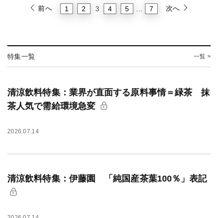
前へ
次へ
1
2
4
5
7
3
…
特集一覧
一覧 >
清涼飲料特集：業界が直面する原料事情＝緑茶 抹
茶人気で需給環境急変
2026.07.14
清涼飲料特集：伊藤園 「純国産茶葉100％」表記
2026.07.14