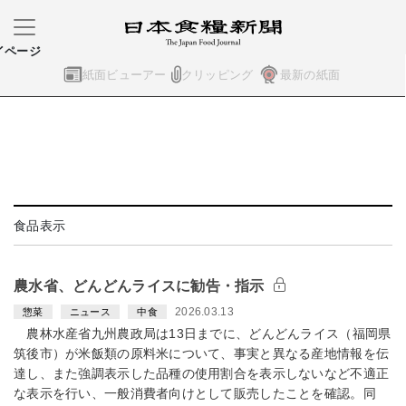
イページ
紙面ビューアー
クリッピング
最新の紙面
食品表示
農水省、どんどんライスに勧告・指示
2026.03.13
惣菜
ニュース
中食
農林水産省九州農政局は13日までに、どんどんライス（福岡県
筑後市）が米飯類の原料米について、事実と異なる産地情報を伝
達し、また強調表示した品種の使用割合を表示しないなど不適正
な表示を行い、一般消費者向けとして販売したことを確認。同