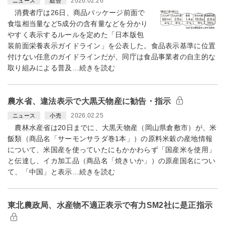
2026.02.26
ニュース
総合
消費者庁は26日、商品パッケージ前面で
食塩相当量など5成分の含有量などを分かり
やすく表示するルールを定めた「日本版包
装前面栄養表示ガイドライン」を公表した。食品表示基準に位置
付けない任意のガイドラインだが、同庁は食品事業者の自主的な
取り組みによる普及…続きを読む
農水省、違法表示で大黒天物産に勧告・指示
2026.02.25
ニュース
小売
農林水産省は20日までに、大黒天物産（岡山県倉敷市）が、米
飯類（商品名「サーモンサラダ巻1本」）の原料米穀の産地情報
について、米国産を使っていたにもかかわらず「国産米を使用」
と伝達し、イカ加工品（商品名「焼きいか」）の原産国名につい
て、「中国」と表示…続きを読む
東北農政局、水産物不適正表示で有力SM2社に是正指示