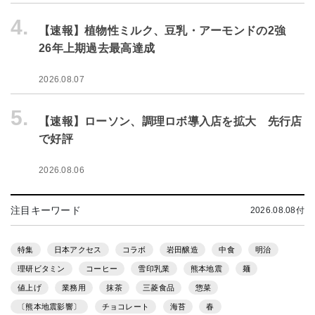
4.
【速報】植物性ミルク、豆乳・アーモンドの2強
26年上期過去最高達成
2026.08.07
5.
【速報】ローソン、調理ロボ導入店を拡大 先行店
で好評
2026.08.06
注目キーワード
2026.08.08付
特集
日本アクセス
コラボ
岩田醸造
中食
明治
理研ビタミン
コーヒー
雪印乳業
熊本地震
麺
値上げ
業務用
抹茶
三菱食品
惣菜
〔熊本地震影響〕
チョコレート
海苔
春