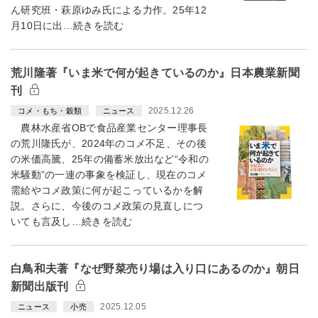
ん研究班・萩原ゆみ氏による力作。25年12
月10日に出…続きを読む
荒川隆著『いま米で何が起きているのか』日本農業新聞
刊
2025.12.26
コメ・もち・穀類
ニュース
農林水産省OBで食品産業センター理事長
の荒川隆氏が、2024年のコメ不足、その後
の米価高騰、25年の備蓄米放出など“令和の
米騒動”の一連の事象を検証し、現在のコメ
需給やコメ政策に何が起こっているかを解
説。さらに、今後のコメ政策の見直しにつ
いても言及し…続きを読む
白鳥和夫著『なぜ野菜売り場は入り口にあるのか』朝日
新聞出版刊
2025.12.05
ニュース
小売