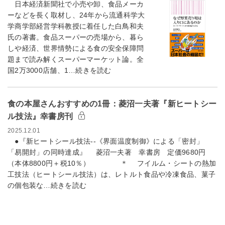
日本経済新聞社で小売や卸、食品メーカ
ーなどを長く取材し、24年から流通科学大
学商学部経営学科教授に着任した白鳥和夫
氏の著書。食品スーパーの売場から、暮ら
しや経済、世界情勢による食の安全保障問
題まで読み解くスーパーマーケット論。全
国2万3000店舗、1…続きを読む
食の本屋さんおすすめの1冊：菱沼一夫著『新ヒートシー
ル技法』幸書房刊
2025.12.01
●『新ヒートシール技法--《界面温度制御》による「密封」
「易開封」の同時達成』 菱沼一夫著 幸書房 定価9680円
（本体8800円＋税10％） ＊ フイルム・シートの熱加
工技法（ヒートシール技法）は、レトルト食品や冷凍食品、菓子
の個包装な…続きを読む