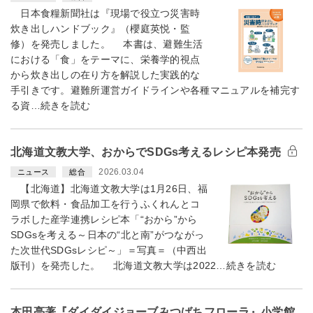
日本食糧新聞社は『現場で役立つ災害時
炊き出しハンドブック』（櫻庭英悦・監
修）を発売しました。 本書は、避難生活
における「食」をテーマに、栄養学的視点
から炊き出しの在り方を解説した実践的な
手引きです。避難所運営ガイドラインや各種マニュアルを補完す
る資…続きを読む
北海道文教大学、おからでSDGs考えるレシピ本発売
2026.03.04
ニュース
総合
【北海道】北海道文教大学は1月26日、福
岡県で飲料・食品加工を行うふくれんとコ
ラボした産学連携レシピ本「“おから”から
SDGsを考える～日本の“北と南”がつながっ
た次世代SDGsレシピ～」＝写真＝（中西出
版刊）を発売した。 北海道文教大学は2022…続きを読む
本田亮著『ダイダイジョーブみつばちフローラ』小学館