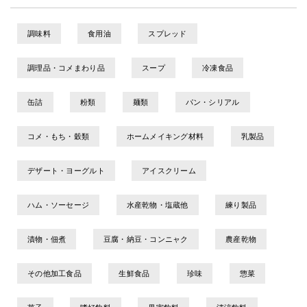
調味料
食用油
スプレッド
調理品・コメまわり品
スープ
冷凍食品
缶詰
粉類
麺類
パン・シリアル
コメ・もち・穀類
ホームメイキング材料
乳製品
デザート・ヨーグルト
アイスクリーム
ハム・ソーセージ
水産乾物・塩蔵他
練り製品
漬物・佃煮
豆腐・納豆・コンニャク
農産乾物
その他加工食品
生鮮食品
珍味
惣菜