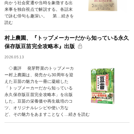
向かう社会変遷や当時を象徴する出
来事を独自視点で解説する。各話末
で詠む俳句も趣深い。 第…続きを
読む
村上農園、『トップメーカーだから知っている永久
保存版豆苗完全攻略本』出版
2026.05.13
◇書評 発芽野菜のトップメーカ
ー村上農園は、発売から30周年を迎
えた豆苗の魅力を一冊に凝縮した
「トップメーカーだから知っている
永久保存版豆苗完全攻略本」を出版
した。豆苗の栄養価や再生栽培のコ
ツ、オリジナルレシピや使い方な
ど、その魅力をあますことなく…続きを読む