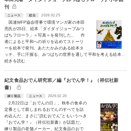
刊
2026.02.25
ニュース
総合
国連WFP協会理事で環境マンガ家の本田
亮氏が25日、絵本「ダイダイジョーブみつ
ばちフローラ」＝写真＝を発刊した。 作
者によると平和への祈りを込めてストーリ
ーを絵本で発刊。あたたかみのある絵本タ
ッチ、手に汗握る、みつばちの世界を通して平和を考える絵本…
続きを読む
紀文食品おでん研究班／編『おでん学！』（祥伝社新
書）
2026.02.20
練り製品
ニュース
2月22日は「おでんの日」。秋冬の食卓の
定番として親しまれるおでんのすべてを詰
め込んだ、まさに“読むおでん”ともいうべき
『おでん学！』（祥伝社新書）が話題だ。
練り製品の老舗メーカー、紀文食品のおで