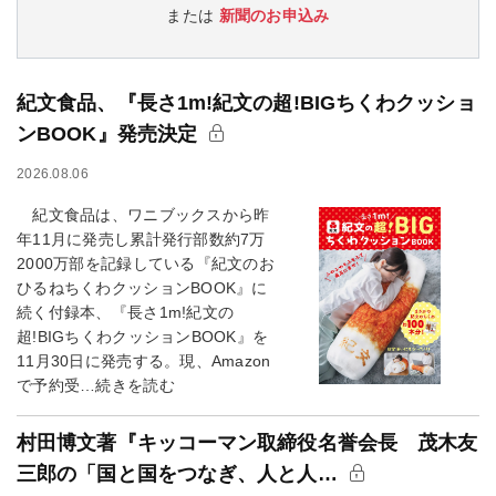
または
新聞のお申込み
紀文食品、『長さ1m!紀文の超!BIGちくわクッショ
ンBOOK』発売決定
2026.08.06
紀文食品は、ワニブックスから昨
年11月に発売し累計発行部数約7万
2000万部を記録している『紀文のお
ひるねちくわクッションBOOK』に
続く付録本、『長さ1m!紀文の
超!BIGちくわクッションBOOK』を
11月30日に発売する。現、Amazon
で予約受…続きを読む
村田博文著『キッコーマン取締役名誉会長 茂木友
三郎の「国と国をつなぎ、人と人…