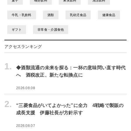
菓子
嗜好飲料
果実飲料
清涼飲料
牛乳・乳飲料
酒類
乳幼児食品
健康食品
ギフト
非常食・介護食他
アクセスランキング
1.
◆酒類流通の未来を探る：一杯の意味問い直す時代
へ 酒税改正、新たな転換点に
2026.08.08
2.
“三菱食品がいてよかった”に全力 4戦略で製販の
成長支援 伊藤社長が方針示す
2026.08.07