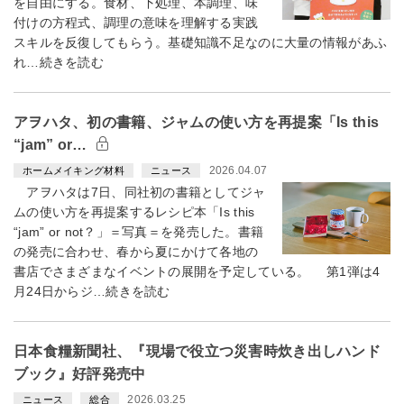
を自由にする。食材、下処理、本調理、味
付けの方程式、調理の意味を理解する実践
スキルを反復してもらう。基礎知識不足なのに大量の情報があふ
れ…続きを読む
アヲハタ、初の書籍、ジャムの使い方を再提案「Is this
“jam” or…
2026.04.07
ホームメイキング材料
ニュース
アヲハタは7日、同社初の書籍としてジャ
ムの使い方を再提案するレシピ本「Is this
“jam” or not？」＝写真＝を発売した。書籍
の発売に合わせ、春から夏にかけて各地の
書店でさまざまなイベントの展開を予定している。 第1弾は4
月24日からジ…続きを読む
日本食糧新聞社、『現場で役立つ災害時炊き出しハンド
ブック』好評発売中
2026.03.25
ニュース
総合