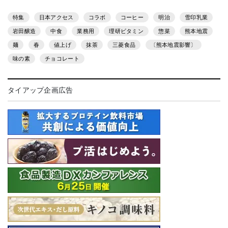
特集
日本アクセス
コラボ
コーヒー
明治
雪印乳業
岩田醸造
中食
業務用
理研ビタミン
惣菜
熊本地震
麺
春
値上げ
抹茶
三菱食品
〔熊本地震影響〕
味の素
チョコレート
タイアップ企画広告