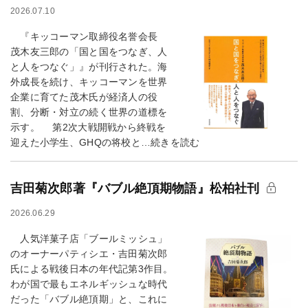
2026.07.10
『キッコーマン取締役名誉会長
茂木友三郎の「国と国をつなぎ、人
と人をつなぐ」』が刊行された。海
外成長を続け、キッコーマンを世界
企業に育てた茂木氏が経済人の役
割、分断・対立の続く世界の道標を
示す。 第2次大戦開戦から終戦を
迎えた小学生、GHQの将校と…続きを読む
吉田菊次郎著『バブル絶頂期物語』松柏社刊
2026.06.29
人気洋菓子店「ブールミッシュ」
のオーナーパティシエ・吉田菊次郎
氏による戦後日本の年代記第3作目。
わが国で最もエネルギッシュな時代
だった「バブル絶頂期」と、これに