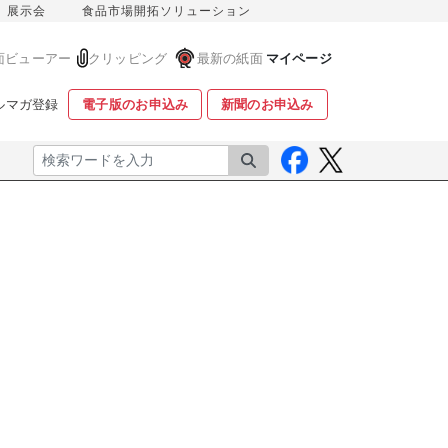
展示会
食品市場開拓ソリューション
面ビューアー
クリッピング
最新の紙面
マイページ
ルマガ登録
電子版のお申込み
新聞のお申込み
検索