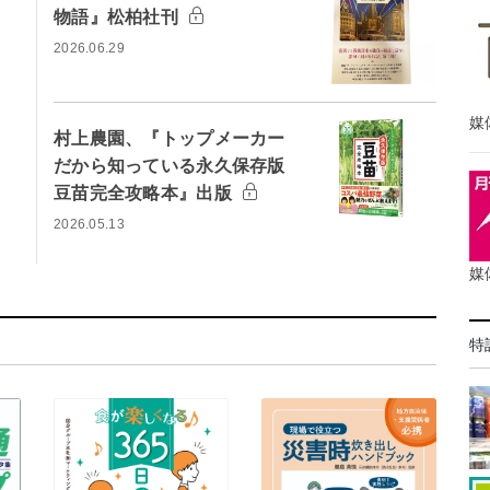
物語』松柏社刊
2026.06.29
媒
村上農園、『トップメーカー
だから知っている永久保存版
豆苗完全攻略本』出版
2026.05.13
媒
特