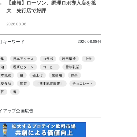
.
【速報】ローソン、調理ロボ導入店を拡
大 先行店で好評
2026.08.06
目キーワード
2026.08.08付
特集
日本アクセス
コラボ
岩田醸造
中食
明治
理研ビタミン
コーヒー
雪印乳業
熊本地震
麺
値上げ
業務用
抹茶
三菱食品
惣菜
〔熊本地震影響〕
チョコレート
海苔
春
イアップ企画広告