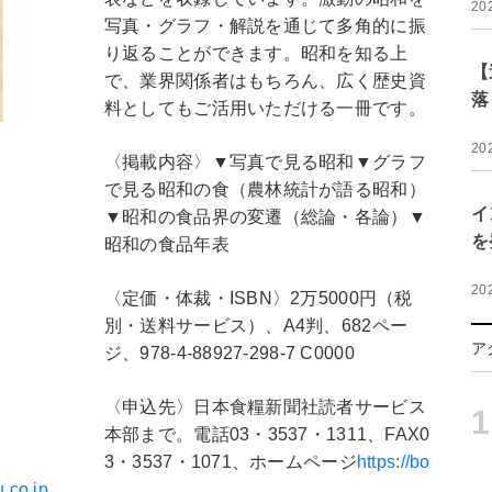
20
写真・グラフ・解説を通じて多角的に振
り返ることができます。昭和を知る上
【
で、業界関係者はもちろん、広く歴史資
落
料としてもご活用いただける一冊です。
20
〈掲載内容〉▼写真で見る昭和▼グラフ
で見る昭和の食（農林統計が語る昭和）
イ
▼昭和の食品界の変遷（総論・各論）▼
を
昭和の食品年表
20
〈定価・体裁・ISBN〉2万5000円（税
別・送料サービス）、A4判、682ペー
ア
ジ、978-4-88927-298-7 C0000
〈申込先〉日本食糧新聞社読者サービス
1
本部まで。電話03・3537・1311、FAX0
3・3537・1071、ホームページ
https://bo
.co.jp