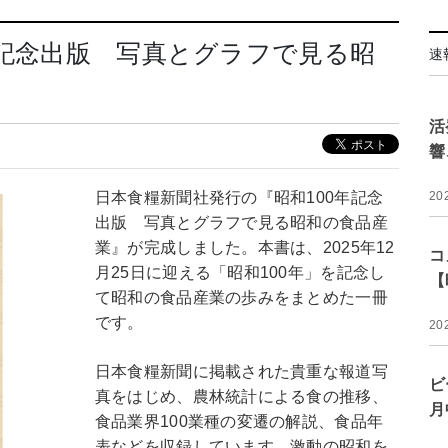
年記念出版 写真とグラフで見る昭
速
活
響
日本食糧新聞社発行の『昭和100年記念
20
出版 写真とグラフで見る昭和の食品産
業』が完成しました。本書は、2025年12
コ
月25日に迎える「昭和100年」を記念し
【
て昭和の食品産業の歩みをまとめた一冊
です。
20
日本食糧新聞に掲載された貴重な報道写
ビ
真をはじめ、農林統計による食の推移、
月
食品業界100業種の変遷の解説、食品年
表などを収録しています。激動の昭和を