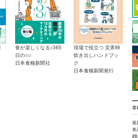
通
食が楽しくなる♪365
現場で役立つ 災害時
日の○○
炊き出しハンドブッ
日本食糧新聞社
ク
日本食糧新聞発行
書
最
食
2