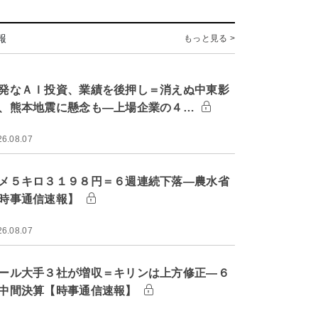
報
もっと見る >
発なＡＩ投資、業績を後押し＝消えぬ中東影
、熊本地震に懸念も―上場企業の４…
26.08.07
メ５キロ３１９８円＝６週連続下落―農水省
時事通信速報】
26.08.07
ール大手３社が増収＝キリンは上方修正―６
中間決算【時事通信速報】