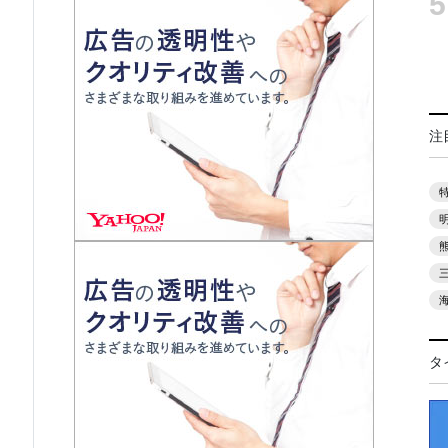
5
注
タ