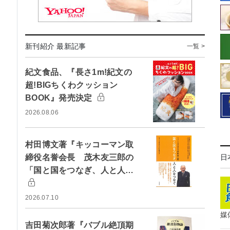
新刊紹介 最新記事
一覧 >
紀文食品、『長さ1m!紀文の
超!BIGちくわクッション
BOOK』発売決定
2026.08.06
村田博文著『キッコーマン取
締役名誉会長 茂木友三郎の
日
「国と国をつなぎ、人と人…
2026.07.10
媒
吉田菊次郎著『バブル絶頂期