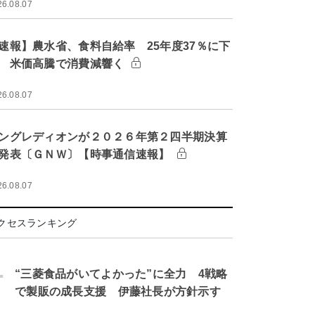
26.08.07
速報】農水省、食料自給率 25年度37％に下
 米価高騰で消費減響く
26.08.07
ングレディオンが２０２６年第２四半期決算
発表〔ＧＮＷ〕【時事通信速報】
26.08.07
クセスランキング
.
“三菱食品がいてよかった”に全力 4戦略
で製販の成長支援 伊藤社長が方針示す