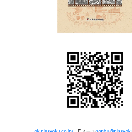
ok.nissyoku.co.jp/
、Eメール
honbu@nissyoku