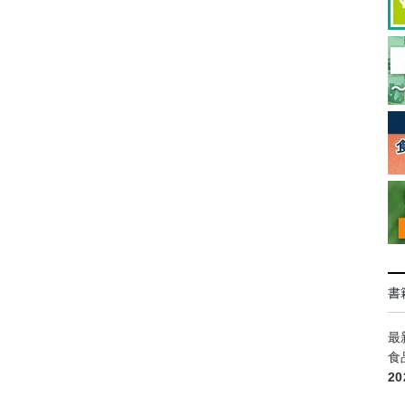
書
最
食
2