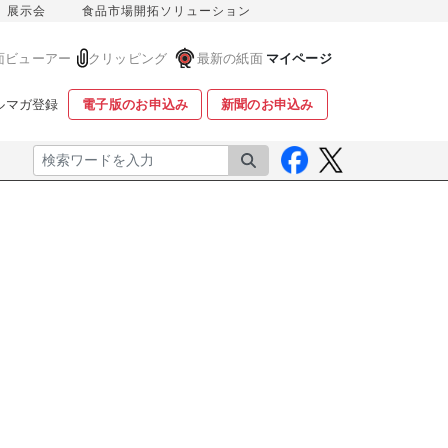
展示会
食品市場開拓ソリューション
面ビューアー
クリッピング
最新の紙面
マイページ
ルマガ登録
電子版のお申込み
新聞のお申込み
検索