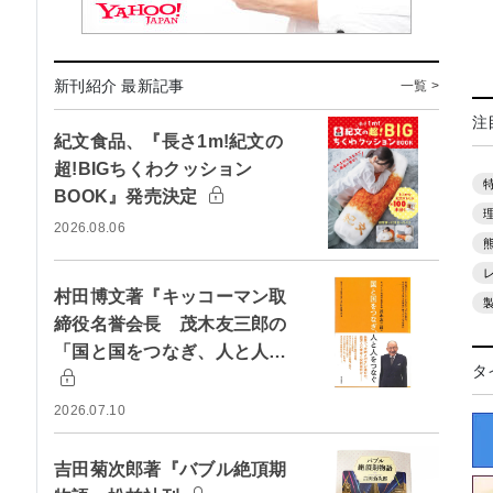
新刊紹介 最新記事
一覧 >
注
紀文食品、『長さ1m!紀文の
超!BIGちくわクッション
BOOK』発売決定
2026.08.06
村田博文著『キッコーマン取
締役名誉会長 茂木友三郎の
「国と国をつなぎ、人と人…
タ
2026.07.10
吉田菊次郎著『バブル絶頂期