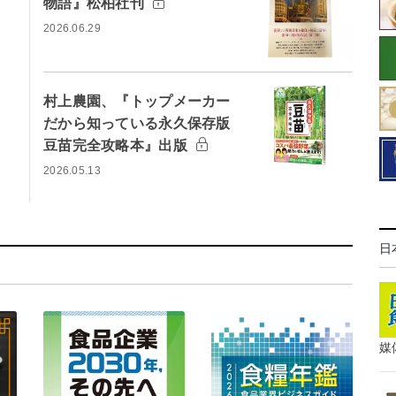
物語』松柏社刊
2026.06.29
村上農園、『トップメーカー
だから知っている永久保存版
豆苗完全攻略本』出版
2026.05.13
日
媒