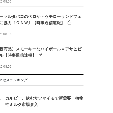
26.08.06
ーラルタバコのベロがトゥモローランドフェ
に協力〔ＧＮＷ〕【時事通信速報】
26.08.06
新商品〕スモーキーなハイボール＝アサヒビ
ル【時事通信速報】
26.08.06
クセスランキング
.
カルビー、飲むサツマイモで新需要 植物
性ミルク市場参入