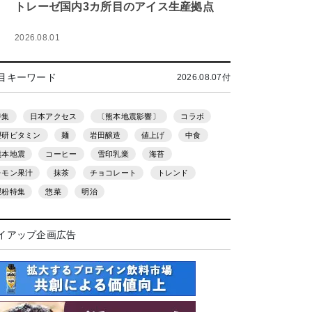
トレーゼ国内3カ所目のアイス生産拠点
2026.08.01
目キーワード
2026.08.07付
特集
日本アクセス
〔熊本地震影響〕
コラボ
理研ビタミン
麺
岩田醸造
値上げ
中食
熊本地震
コーヒー
雪印乳業
海苔
レモン果汁
抹茶
チョコレート
トレンド
製粉特集
惣菜
明治
イアップ企画広告