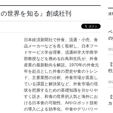
スの世界を知る』創成社刊
速
ベ
の
日本経済新聞社で外食、流通・小売、食
品メーカーなどを長く取材し、日本フー
20
ドサービス学会理事、流通科学大学商学
部教授などを務める白鳥和生氏が、外食
【
産業の最新動向を解説。1970年の外食元
行
年を起点とした外食の歴史や食のトレン
ド、主要業態の分析、外食市場が直面し
20
ている課題と解決策など、外食市場の現
状を把握するための基礎知識を分かりや
すく説き、和食の世界的人気と海外にお
【
ける日本食の可能性、AIやロボット技術
カ
の導入による効率化、中食やデリバリー