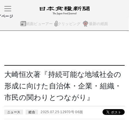
イページ
紙面ビューアー
クリッピング
最新の紙面
大崎恒次著『持続可能な地域社会の
形成に向けた自治体・企業・組織・
市民の関わりとつながり』
2025.07.25 12970号 06面
ニュース
総合