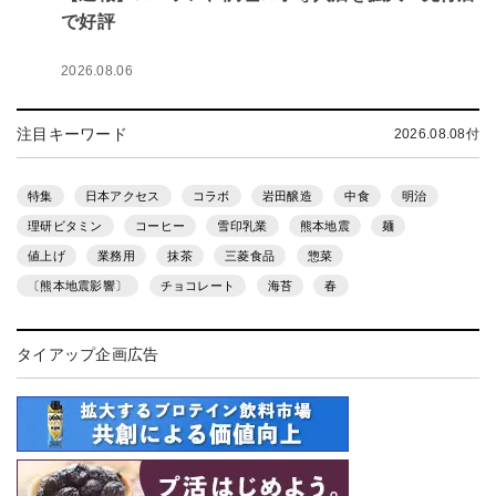
で好評
2026.08.06
注目キーワード
2026.08.08付
特集
日本アクセス
コラボ
岩田醸造
中食
明治
理研ビタミン
コーヒー
雪印乳業
熊本地震
麺
値上げ
業務用
抹茶
三菱食品
惣菜
〔熊本地震影響〕
チョコレート
海苔
春
タイアップ企画広告