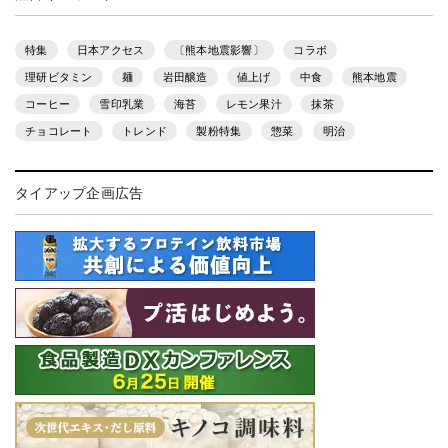
特集
日本アクセス
〔熊本地震影響〕
コラボ
理研ビタミン
麺
岩田醸造
値上げ
中食
熊本地震
コーヒー
雪印乳業
海苔
レモン果汁
抹茶
チョコレート
トレンド
製粉特集
惣菜
明治
タイアップ企画広告