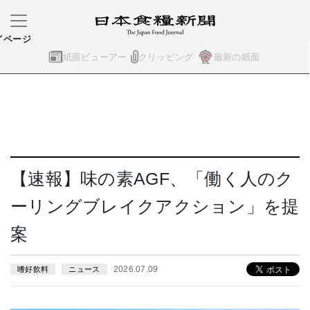
イページ
紙面ビューアー
クリッピング
最新の紙面
【速報】味の素AGF、「働く人のク
ーリングブレイクアクション」を提
案
2026.07.09
嗜好飲料
ニュース