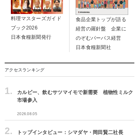
料理マスターズガイド
食品企業トップが語る
ブック2026
経営の羅針盤 企業に
日本食糧新聞発行
のぞむパーパス経営
日本食糧新聞社
アクセスランキング
1.
カルビー、飲むサツマイモで新需要 植物性ミルク
市場参入
2026.08.05
2.
トップインタビュー：シマダヤ・岡田賢二社長