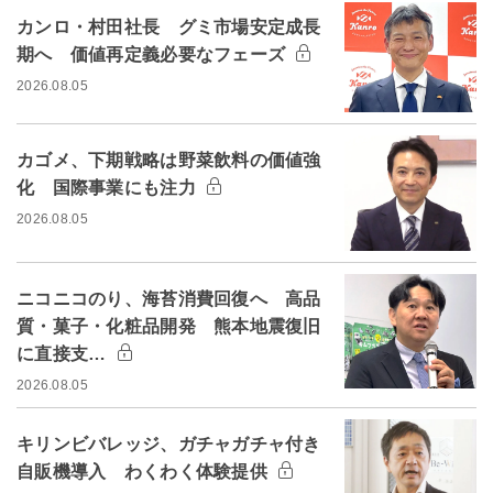
カンロ・村田社長 グミ市場安定成長
期へ 価値再定義必要なフェーズ
2026.08.05
カゴメ、下期戦略は野菜飲料の価値強
化 国際事業にも注力
2026.08.05
ニコニコのり、海苔消費回復へ 高品
質・菓子・化粧品開発 熊本地震復旧
に直接支…
2026.08.05
キリンビバレッジ、ガチャガチャ付き
自販機導入 わくわく体験提供