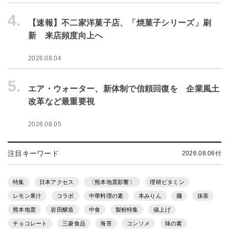
4.
【速報】不二家洋菓子店、「焼菓子シリーズ」刷
新 来店頻度向上へ
2026.08.04
5.
エア・ウォーター、新体制で信頼回復を 企業風土
改革など最重要視
2026.08.05
注目キーワード
2026.08.06付
特集
日本アクセス
〔熊本地震影響〕
理研ビタミン
レモン果汁
コラボ
中華料理の素
本みりん
麺
抹茶
熊本地震
岩田醸造
中食
製粉特集
値上げ
チョコレート
三菱食品
海苔
コンソメ
味の素