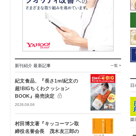
新刊紹介 最新記事
一覧 >
紀文食品、『長さ1m!紀文の
日
超!BIGちくわクッション
BOOK』発売決定
2026.08.06
媒
村田博文著『キッコーマン取
締役名誉会長 茂木友三郎の