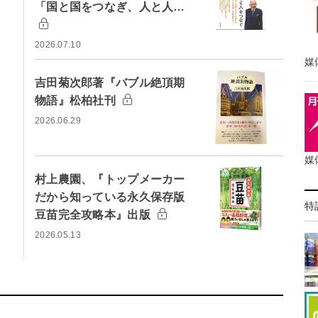
「国と国をつなぎ、人と人…
2026.07.10
媒
吉田菊次郎著『バブル絶頂期
物語』松柏社刊
2026.06.29
媒
村上農園、『トップメーカー
だから知っている永久保存版
特
豆苗完全攻略本』出版
2026.05.13