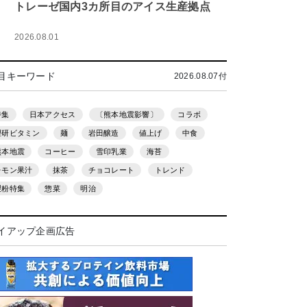
トレーゼ国内3カ所目のアイス生産拠点
2026.08.01
目キーワード
2026.08.07付
特集
日本アクセス
〔熊本地震影響〕
コラボ
理研ビタミン
麺
岩田醸造
値上げ
中食
熊本地震
コーヒー
雪印乳業
海苔
レモン果汁
抹茶
チョコレート
トレンド
製粉特集
惣菜
明治
イアップ企画広告