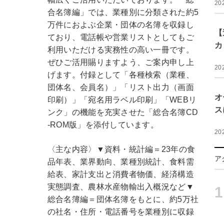
20
合名簿編」では、業種別に分類された約5
万件におよぶ企業・団体の名簿を収録し
【
ており、電話帳や営業リストとしてもご
カ
利用いただける実務性の高い一冊です。
ぜひご活用賜りますよう、ご案内申し上
20
げます。付録として「各種検索（業種、
団体名、会員名）」「リスト出力（画面
オ
印刷）」「宛名用ラベル印刷」「WEBリ
ス
ンク」の機能を充実させた「総合名簿CD
-ROM版」を添付しています。
20
〈主な内容〉▼資料・統計編＝23年の食
ア
品年表、業界動向、業種別統計、食料需
給表、家計支出と消費者物価、経済構造
実態調査、農林水産物輸出入概況など▼
1
総合名簿編＝団体名簿をもとに、約5万社
の社名・住所・電話番号を業種別に収録