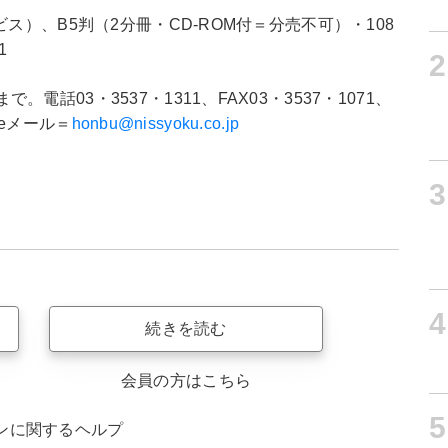
ス）、B5判（2分冊・CD-ROM付＝分売不可）・108
1
2
話03・3537・1311、FAX03・3537・1071、
eメール＝
honbu@nissyoku.co.jp
3
4
続きを読む
会員の方はこちら
5
ンに関するヘルプ