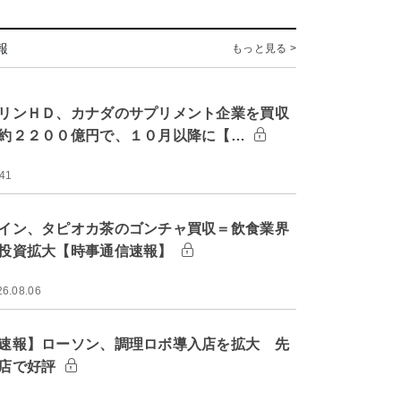
報
もっと見る >
リンＨＤ、カナダのサプリメント企業を買収
約２２００億円で、１０月以降に【…
:41
イン、タピオカ茶のゴンチャ買収＝飲食業界
投資拡大【時事通信速報】
26.08.06
速報】ローソン、調理ロボ導入店を拡大 先
店で好評