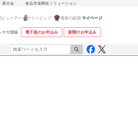
展示会
食品市場開拓ソリューション
面ビューアー
クリッピング
最新の紙面
マイページ
ルマガ登録
電子版のお申込み
新聞のお申込み
検索