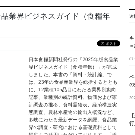
版食品業界ビジネスガイド（食糧年
速
キ
＝
日本食糧新聞社発行の「2025年版食品業
07
界ビジネスガイド（食糧年鑑）」が完成
しました。本書の「資料・統計編」で
ベ
は、23年の食品産業界を総括するととも
の
に、12業種105品目にわたる業界別動向
記事、業種別の統計資料、物価および家
20
計調査の推移、食料需給表、経済構造実
態調査、農林水産物の輸出入概況など、
【
多岐にわたる最新データを網羅。食品業
行
界の調査・研究における基礎資料として
幅広くご活用いただいております。「総