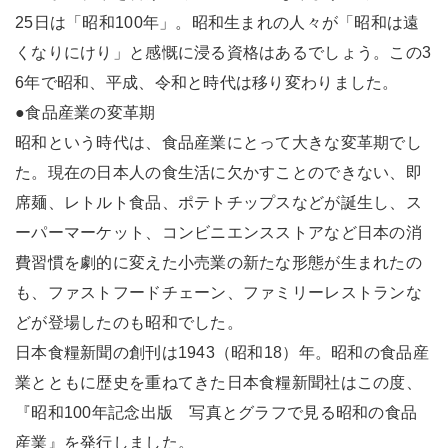
25日は「昭和100年」。昭和生まれの人々が「昭和は遠
くなりにけり」と感慨に浸る資格はあるでしょう。この3
6年で昭和、平成、令和と時代は移り変わりました。
●食品産業の変革期
昭和という時代は、食品産業にとって大きな変革期でし
た。現在の日本人の食生活に欠かすことのできない、即
席麺、レトルト食品、ポテトチップスなどが誕生し、ス
ーパーマーケット、コンビニエンスストアなど日本の消
費習慣を劇的に変えた小売業の新たな形態が生まれたの
も、ファストフードチェーン、ファミリーレストランな
どが登場したのも昭和でした。
日本食糧新聞の創刊は1943（昭和18）年。昭和の食品産
業とともに歴史を重ねてきた日本食糧新聞社はこの度、
『昭和100年記念出版 写真とグラフで見る昭和の食品
産業』を発行しました。