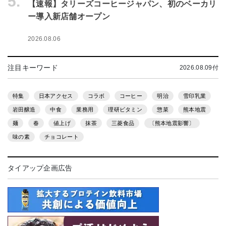
5.
【速報】タリーズコーヒージャパン、初のベーカリ
ー導入新店舗オープン
2026.08.06
注目キーワード
2026.08.09付
特集
日本アクセス
コラボ
コーヒー
明治
雪印乳業
岩田醸造
中食
業務用
理研ビタミン
惣菜
熊本地震
麺
春
値上げ
抹茶
三菱食品
〔熊本地震影響〕
味の素
チョコレート
タイアップ企画広告